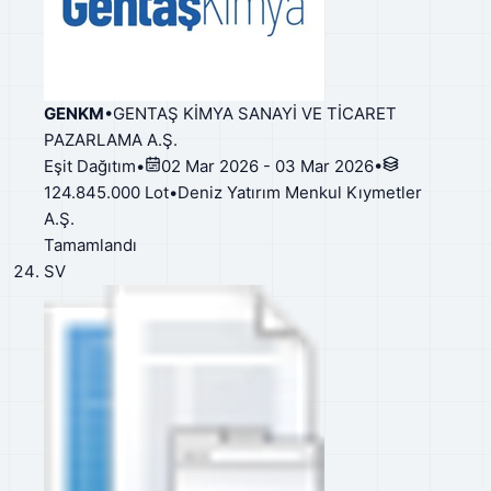
GENKM
•
GENTAŞ KİMYA SANAYİ VE TİCARET
PAZARLAMA A.Ş.
Eşit Dağıtım
•
02 Mar 2026 - 03 Mar 2026
•
124.845.000 Lot
•
Deniz Yatırım Menkul Kıymetler
A.Ş.
Tamamlandı
SV