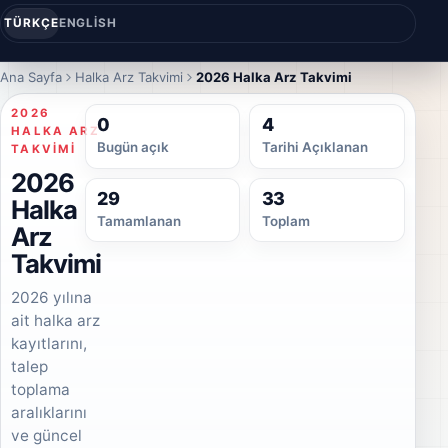
TÜRKÇE
ENGLISH
Ana Sayfa
Halka Arz Takvimi
2026 Halka Arz Takvimi
2026
0
4
HALKA ARZ
Bugün açık
Tarihi Açıklanan
TAKVIMI
2026
29
33
Halka
Tamamlanan
Toplam
Arz
Takvimi
2026 yılına
ait halka arz
kayıtlarını,
talep
toplama
aralıklarını
ve güncel