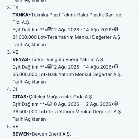
TK
TKNKA
•
Teknika Plast Teknik Kalıp Plastik San. ve
Tic. A.Ş.
Eşit Dağıtım **
•
12 Ağu 2026 - 14 Ağu 2026
•
31.000.000 Lot
•
Tera Yatırım Menkul Değerler A.Ş.
Tarihi
Açıklanan
VE
VEYAS
•
Türker Vangölü Enerji Yatırım A.Ş.
Eşit Dağıtım **
•
12 Ağu 2026 - 14 Ağu 2026
•
65.000.000 Lot
•
Halk Yatırım Menkul Değerler A.Ş.
Tarihi
Açıklanan
CI
CITAS
•
Çitlekçi Mağazacılık Gıda A.Ş.
Eşit Dağıtım **
•
10 Ağu 2026 - 12 Ağu 2026
•
36.500.000 Lot
•
Tera Yatırım Menkul Değerler A.Ş.
Tarihi
Açıklanan
BE
BEWEN
•
Bewen Enerji A.Ş.