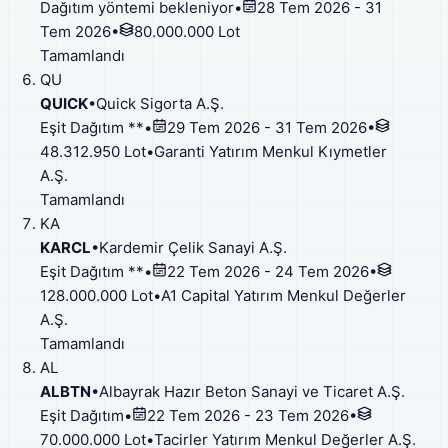
Dağıtım yöntemi bekleniyor
•
28 Tem 2026 - 31
Tem 2026
•
80.000.000 Lot
Tamamlandı
QU
QUICK
•
Quick Sigorta A.Ş.
Eşit Dağıtım **
•
29 Tem 2026 - 31 Tem 2026
•
48.312.950 Lot
•
Garanti Yatırım Menkul Kıymetler
A.Ş.
Tamamlandı
KA
KARCL
•
Kardemir Çelik Sanayi A.Ş.
Eşit Dağıtım **
•
22 Tem 2026 - 24 Tem 2026
•
128.000.000 Lot
•
A1 Capital Yatırım Menkul Değerler
A.Ş.
Tamamlandı
AL
ALBTN
•
Albayrak Hazır Beton Sanayi ve Ticaret A.Ş.
Eşit Dağıtım
•
22 Tem 2026 - 23 Tem 2026
•
70.000.000 Lot
•
Tacirler Yatırım Menkul Değerler A.Ş.