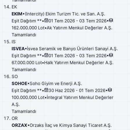
EK
EKIM
•
(Intercity) Ekim Turizm Tic. ve San. A.Ş.
Eşit Dağıtım **
•
01 Tem 2026 - 03 Tem 2026
•
162.000.000 Lot
•
Ak Yatırım Menkul Değerler A.Ş.
Tamamlandı
IS
ISVEA
•
İsvea Seramik ve Banyo Ürünleri Sanayi A.Ş.
Eşit Dağıtım **
•
01 Tem 2026 - 03 Tem 2026
•
67.000.000 Lot
•
Halk Yatırım Menkul Değerler A.Ş.
Tamamlandı
SO
SOHOE
•
Soho Giyim ve Enerji A.Ş.
Eşit Dağıtım **
•
30 Haz 2026 - 01 Tem 2026
•
100.000.000 Lot
•
İntegral Yatırım Menkul Değerler
A.Ş.
Tamamlandı
OR
ORZAX
•
Orzaks İlaç ve Kimya Sanayi Ticaret A.Ş.