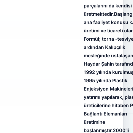
parçalarını da kendisi
üretmektedir.Başlangı
ana faaliyet konusu k
üretimi ve ticareti ola
Formül; torna -tesviy
ardından Kalıpçılık
mesleğinde ustalaşa
Haydar Şahin tarafın
1992 yılında kurulmuş
1995 yılında Plastik
Enjeksiyon Makineler
yatırımı yapılarak, pla
üreticilerine hitaben
Bağlantı Elemanları
üretimine
başlanmıştır.2000’li