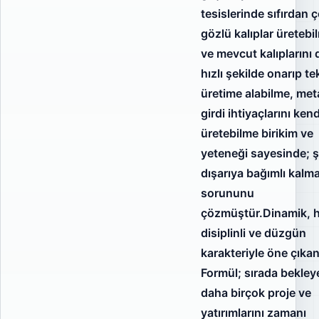
tesislerinde sıfırdan 
gözlü kalıplar üretebi
ve mevcut kalıplarını 
hızlı şekilde onarıp te
üretime alabilme, met
girdi ihtiyaçlarını kend
üretebilme birikim ve
yeteneği sayesinde; ş
dışarıya bağımlı kalm
sorununu
çözmüştür.Dinamik, hı
disiplinli ve düzgün
karakteriyle öne çıka
Formül; sırada bekley
daha birçok proje ve
yatırımlarını zamanı