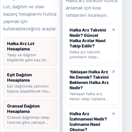
Halka arz sürecini hızlıca
Lot, dağıtım ve olası
anlamak için kısa
kazanç hesaplarını hızlıca
rehberleri inceleyin.
yapmak için
kullanabileceğiniz araçlar.
Halka Arz Takvimi
Nedir? Güncel
Halka Arzlar Nasıl
Halka Arz Lot
Takip Edilir?
Hesaplama
Halka arz takvimi,
Talep ve dağıtım
şirketlerin talep
bilgilerine göre kaç lot
toplama tarihlerini,
düşebileceğini hesaplayın.
halka arz fiyatını,
Yaklaşan Halka Arz
dağıtım yöntemini,
Eşit Dağıtım
Ne Demek? Takvimi
beklenen ve
Hesaplama
tamamlanan halka arz
Beklenen Halka Arz
Eşit dağıtımda yatırımcı
süreçlerini takip
Nedir?
başına düşebilecek lotu
etmeye yardımcı olan
Yaklaşan halka arz,
tahmin edin.
rehber niteliğinde bir
henüz talep toplama
listedir. Bu yazıda
süreci başlamamış
Oransal Dağıtım
halka arz takvimi
ancak yatırımcılar
Hesaplama
nedir, nasıl okunur,
Halka Arz
tarafından takip
hangi bilgilere dikkat
Oransal dağıtımda talep
İzahnamesi Nedir?
edilen şirketleri ifade
edilmelidir ve
tutarına göre yaklaşık
eder. Takvimi
İzahname Nasıl
yatırımcılar güncel
payınızı hesaplayın.
beklenen halka arz ise
Okunur?