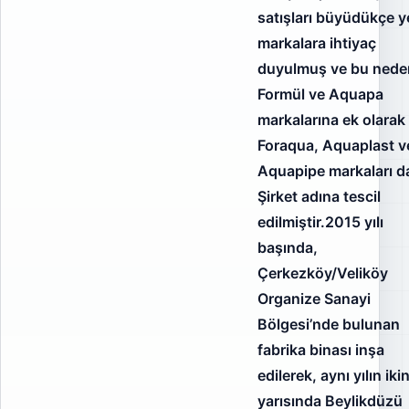
satışları büyüdükçe y
markalara ihtiyaç
duyulmuş ve bu nede
Formül ve Aquapa
markalarına ek olarak
Foraqua, Aquaplast v
Aquapipe markaları d
Şirket adına tescil
edilmiştir.2015 yılı
başında,
Çerkezköy/Veliköy
Organize Sanayi
Bölgesi’nde bulunan
fabrika binası inşa
edilerek, aynı yılın iki
yarısında Beylikdüzü