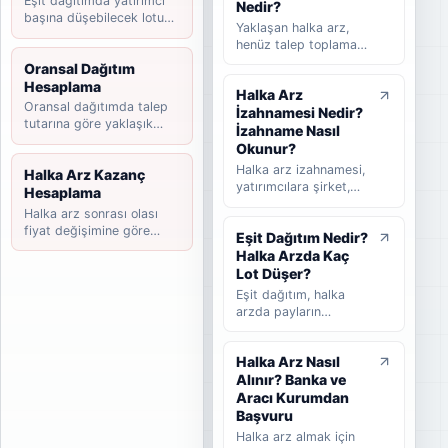
Eşit dağıtımda yatırımcı
süreçlerini takip
Nedir?
başına düşebilecek lotu
etmeye yardımcı olan
Yaklaşan halka arz,
tahmin edin.
rehber niteliğinde bir
henüz talep toplama
listedir. Bu yazıda
süreci başlamamış
Oransal Dağıtım
halka arz takvimi
ancak yatırımcılar
Hesaplama
nedir, nasıl okunur,
Halka Arz
tarafından takip
hangi bilgilere dikkat
Oransal dağıtımda talep
İzahnamesi Nedir?
edilen şirketleri ifade
edilmelidir ve
tutarına göre yaklaşık
eder. Takvimi
İzahname Nasıl
yatırımcılar güncel
payınızı hesaplayın.
beklenen halka arz ise
Okunur?
halka arzları takip
başvuru veya hazırlık
Halka arz izahnamesi,
Halka Arz Kazanç
ederken nelere
sürecinde olup talep
yatırımcılara şirket,
Hesaplama
bakmalıdır sade
toplama tarihi henüz
halka arz koşulları,
şekilde anlatılır.
Halka arz sonrası olası
kesinleşmemiş
finansal bilgiler,
fiyat değişimine göre
şirketler için kullanılır.
Eşit Dağıtım Nedir?
riskler, fon kullanım
kazanç senaryosunu
Bu rehberde yaklaşan
Halka Arzda Kaç
yeri ve satış süreci
hesaplayın.
halka arz, beklenen
hakkında bilgi veren
Lot Düşer?
halka arz, takvimi
temel kamuyu
Eşit dağıtım, halka
beklenen halka arz ve
aydınlatma belgesidir.
arzda payların
talep toplama
Bu rehberde
katılımcılar arasında
aşaması arasındaki
izahnamenin ne
mümkün olduğunca
farklar sade şekilde
olduğunu, hangi
Halka Arz Nasıl
dengeli şekilde
anlatılır.
bölümlerin dikkatle
Alınır? Banka ve
dağıtılmasını ifade
okunması gerektiğini,
eder. Bu rehberde eşit
Aracı Kurumdan
SPK onayının ne
dağıtımın nasıl
Başvuru
anlama geldiğini ve
çalıştığını, oransal
Halka arz almak için
yatırımcıların
dağıtımdan farkını,