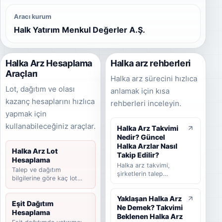
Aracı kurum
Halk Yatırım Menkul Değerler A.Ş.
Halka Arz Hesaplama
Halka arz rehberleri
Araçları
Halka arz sürecini hızlıca
Lot, dağıtım ve olası
anlamak için kısa
kazanç hesaplarını hızlıca
rehberleri inceleyin.
yapmak için
kullanabileceğiniz araçlar.
Halka Arz Takvimi
Nedir? Güncel
Halka Arzlar Nasıl
Halka Arz Lot
Takip Edilir?
Hesaplama
Halka arz takvimi,
Talep ve dağıtım
şirketlerin talep
bilgilerine göre kaç lot
toplama tarihlerini,
düşebileceğini hesaplayın.
halka arz fiyatını,
Yaklaşan Halka Arz
dağıtım yöntemini,
Eşit Dağıtım
Ne Demek? Takvimi
beklenen ve
Hesaplama
tamamlanan halka arz
Beklenen Halka Arz