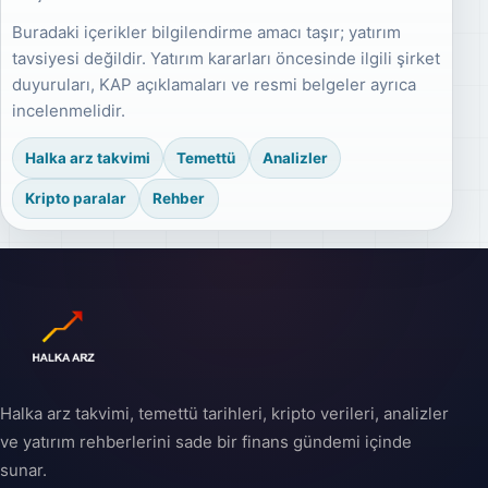
Buradaki içerikler bilgilendirme amacı taşır; yatırım
tavsiyesi değildir. Yatırım kararları öncesinde ilgili şirket
duyuruları, KAP açıklamaları ve resmi belgeler ayrıca
incelenmelidir.
Halka arz takvimi
Temettü
Analizler
Kripto paralar
Rehber
Halka arz takvimi, temettü tarihleri, kripto verileri, analizler
ve yatırım rehberlerini sade bir finans gündemi içinde
sunar.