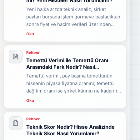
mı? Yeni Hisseler Nasıl Yorumlanır?
Yeni halka arzda teknik analiz, şirket
payları borsada işlem görmeye başladıktan
sonra fiyat ve hacim verileri üzerinden
yapılabilir. Ancak kısa işlem geçmişi
Oku
nedeniyle RSI, MACD, hareketli
ortalamalar, destek-direnç, volatilite ve
Rehber
teknik skor gibi göstergeler ilk günlerde
Temettü Verimi ile Temettü Oranı
sınırlı veya yanıltıcı olabilir. Yeni halka arz
Arasındaki Fark Nedir? Nasıl
hissesi analiz edilirken fiyat keşfi, hacim,
Hesaplanır?
Temettü verimi, pay başına temettünün
likidite, fiili dolaşım, izahname, fiyat tespit
hissenin piyasa fiyatına oranını; temettü
raporu ve risk yönetimi birlikte
dağıtım oranı ise şirket kârının ne kadarının
değerlendirilmelidir.
ortaklara dağıtıldığını gösterir. KAP'ta
Oku
görülen kâr payı oranı ise çoğunlukla 1 TL
nominal değere göre hesaplanan ayrı bir
Rehber
yüzdedir. Bu rehberde temettü verimi,
Teknik Skor Nedir? Hisse Analizinde
dağıtım oranı ve KAP temettü oranı
Teknik Skor Nasıl Yorumlanır?
arasındaki farkları formüller ve örneklerle