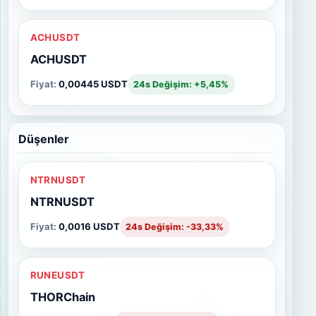
ACHUSDT
ACHUSDT
Fiyat:
0,00445 USDT
24s Değişim: +5,45%
Düşenler
NTRNUSDT
NTRNUSDT
Fiyat:
0,0016 USDT
24s Değişim: -33,33%
RUNEUSDT
THORChain