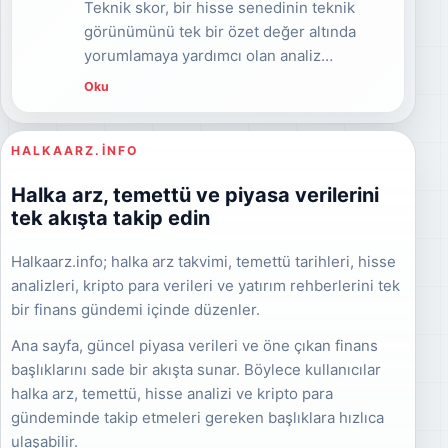
Teknik skor, bir hisse senedinin teknik
öğrenebilirsiniz.
görünümünü tek bir özet değer altında
yorumlamaya yardımcı olan analiz
yaklaşımıdır. RSI, MACD, hareketli
Oku
ortalamalar, MFI, hacim, trend, destek-
direnç, volatilite ve momentum gibi teknik
metrikler birlikte değerlendirilerek
HALKAARZ.INFO
hissenin teknik açıdan güçlü, zayıf veya
Halka arz, temettü ve piyasa verilerini
nötr bölgede olup olmadığı anlaşılmaya
tek akışta takip edin
çalışılır. Teknik skor yatırım tavsiyesi değil,
hisse analizi sürecini destekleyen yardımcı
Halkaarz.info; halka arz takvimi, temettü tarihleri, hisse
bir göstergedir.
analizleri, kripto para verileri ve yatırım rehberlerini tek
bir finans gündemi içinde düzenler.
Ana sayfa, güncel piyasa verileri ve öne çıkan finans
başlıklarını sade bir akışta sunar. Böylece kullanıcılar
halka arz, temettü, hisse analizi ve kripto para
gündeminde takip etmeleri gereken başlıklara hızlıca
ulaşabilir.