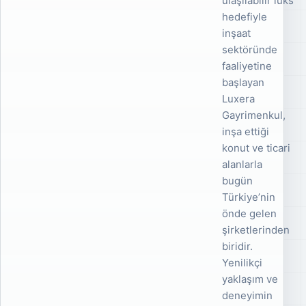
ulaşılabilir lüks
hedefiyle
inşaat
sektöründe
faaliyetine
başlayan
Luxera
Gayrimenkul,
inşa ettiği
konut ve ticari
alanlarla
bugün
Türkiye’nin
önde gelen
şirketlerinden
biridir.
Yenilikçi
yaklaşım ve
deneyimin