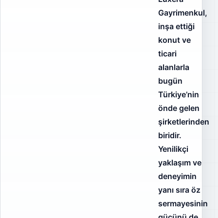
Gayrimenkul,
inşa ettiği
konut ve
ticari
alanlarla
bugün
Türkiye’nin
önde gelen
şirketlerinden
biridir.
Yenilikçi
yaklaşım ve
deneyimin
yanı sıra öz
sermayesinin
gücünü de