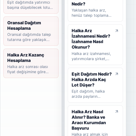
Eşit dağıtımda yatırımcı
süreçlerini takip
Nedir?
başına düşebilecek lotu
etmeye yardımcı olan
Yaklaşan halka arz,
tahmin edin.
rehber niteliğinde bir
henüz talep toplama
listedir. Bu yazıda
süreci başlamamış
Oransal Dağıtım
halka arz takvimi
ancak yatırımcılar
Hesaplama
nedir, nasıl okunur,
Halka Arz
tarafından takip
hangi bilgilere dikkat
Oransal dağıtımda talep
İzahnamesi Nedir?
edilen şirketleri ifade
edilmelidir ve
tutarına göre yaklaşık
eder. Takvimi
İzahname Nasıl
yatırımcılar güncel
payınızı hesaplayın.
beklenen halka arz ise
Okunur?
halka arzları takip
başvuru veya hazırlık
Halka arz izahnamesi,
Halka Arz Kazanç
ederken nelere
sürecinde olup talep
yatırımcılara şirket,
Hesaplama
bakmalıdır sade
toplama tarihi henüz
halka arz koşulları,
şekilde anlatılır.
Halka arz sonrası olası
kesinleşmemiş
finansal bilgiler,
fiyat değişimine göre
şirketler için kullanılır.
Eşit Dağıtım Nedir?
riskler, fon kullanım
kazanç senaryosunu
Bu rehberde yaklaşan
Halka Arzda Kaç
yeri ve satış süreci
hesaplayın.
halka arz, beklenen
hakkında bilgi veren
Lot Düşer?
halka arz, takvimi
temel kamuyu
Eşit dağıtım, halka
beklenen halka arz ve
aydınlatma belgesidir.
arzda payların
talep toplama
Bu rehberde
katılımcılar arasında
aşaması arasındaki
izahnamenin ne
mümkün olduğunca
farklar sade şekilde
olduğunu, hangi
Halka Arz Nasıl
dengeli şekilde
anlatılır.
bölümlerin dikkatle
Alınır? Banka ve
dağıtılmasını ifade
okunması gerektiğini,
eder. Bu rehberde eşit
Aracı Kurumdan
SPK onayının ne
dağıtımın nasıl
Başvuru
anlama geldiğini ve
çalıştığını, oransal
Halka arz almak için