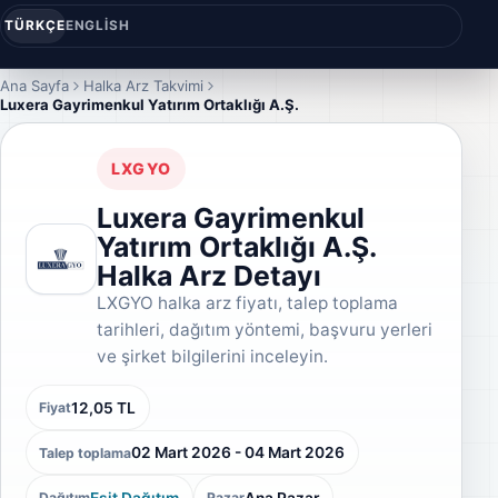
TÜRKÇE
ENGLISH
Ana Sayfa
Halka Arz Takvimi
Luxera Gayrimenkul Yatırım Ortaklığı A.Ş.
LXGYO
Luxera Gayrimenkul
Yatırım Ortaklığı A.Ş.
Halka Arz Detayı
LXGYO halka arz fiyatı, talep toplama
tarihleri, dağıtım yöntemi, başvuru yerleri
ve şirket bilgilerini inceleyin.
12,05 TL
Fiyat
02 Mart 2026 - 04 Mart 2026
Talep toplama
Eşit Dağıtım
Ana Pazar
Dağıtım
Pazar