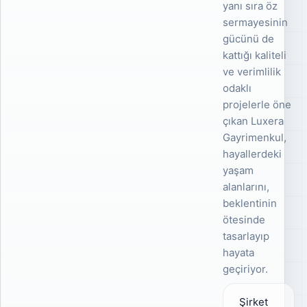
yanı sıra öz
sermayesinin
gücünü de
kattığı kaliteli
ve verimlilik
odaklı
projelerle öne
çıkan Luxera
Gayrimenkul,
hayallerdeki
yaşam
alanlarını,
beklentinin
ötesinde
tasarlayıp
hayata
geçiriyor.
Şirket