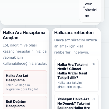
web
sitesini
aç
Halka Arz Hesaplama
Halka arz rehberleri
Araçları
Halka arz sürecini hızlıca
Lot, dağıtım ve olası
anlamak için kısa
kazanç hesaplarını hızlıca
rehberleri inceleyin.
yapmak için
kullanabileceğiniz araçlar.
Halka Arz Takvimi
Nedir? Güncel
Halka Arzlar Nasıl
Halka Arz Lot
Takip Edilir?
Hesaplama
Halka arz takvimi,
Talep ve dağıtım
şirketlerin talep
bilgilerine göre kaç lot
toplama tarihlerini,
düşebileceğini hesaplayın.
halka arz fiyatını,
Yaklaşan Halka Arz
dağıtım yöntemini,
Eşit Dağıtım
Ne Demek? Takvimi
beklenen ve
Hesaplama
tamamlanan halka arz
Beklenen Halka Arz