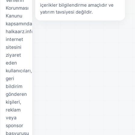
Verilerin
içerikler bilgilendirme amaçlıdır ve
Korunması
yatırım tavsiyesi değildir.
Kanunu
kapsamında,
halkaarz.info
internet
sitesini
ziyaret
eden
kullanıcıları,
geri
bildirim
gönderen
kişileri,
reklam
veya
sponsor
başvurusu