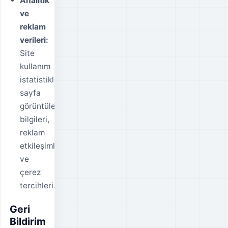
Analitik
ve
reklam
verileri:
Site
kullanım
istatistikleri,
sayfa
görüntüleme
bilgileri,
reklam
etkileşimleri
ve
çerez
tercihleri.
Geri
Bildirim