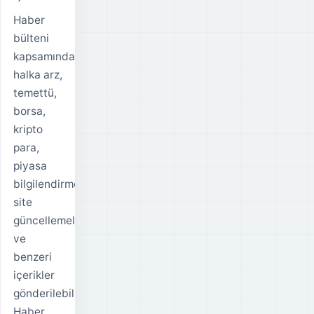
Haber
bülteni
kapsamında
halka arz,
temettü,
borsa,
kripto
para,
piyasa
bilgilendirmeleri,
site
güncellemeleri
ve
benzeri
içerikler
gönderilebilir.
Haber