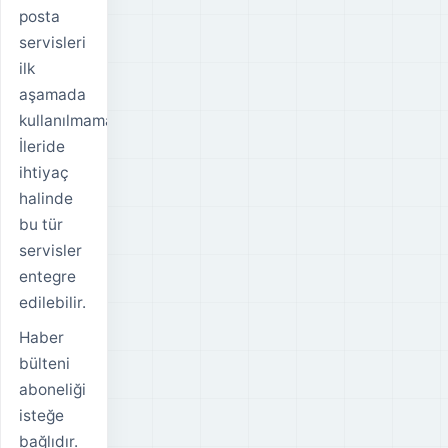
posta
servisleri
ilk
aşamada
kullanılmamaktadır.
İleride
ihtiyaç
halinde
bu tür
servisler
entegre
edilebilir.
Haber
bülteni
aboneliği
isteğe
bağlıdır.