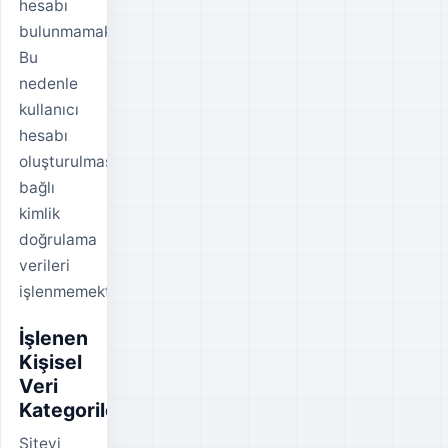
hesabı
bulunmamaktadır.
Bu
nedenle
kullanıcı
hesabı
oluşturulmasına
bağlı
kimlik
doğrulama
verileri
işlenmemektedir.
İşlenen
Kişisel
Veri
Kategorileri
Siteyi