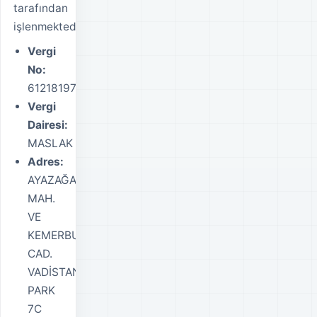
tarafından
işlenmektedir.
Vergi
No:
6121819758
Vergi
Dairesi:
MASLAK
Adres:
AYAZAĞA
MAH.
VE
KEMERBURGAZ
CAD.
VADİSTANBUL
PARK
7C