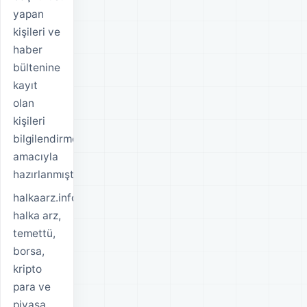
yapan
kişileri ve
haber
bültenine
kayıt
olan
kişileri
bilgilendirmek
amacıyla
hazırlanmıştır.
halkaarz.info;
halka arz,
temettü,
borsa,
kripto
para ve
piyasa