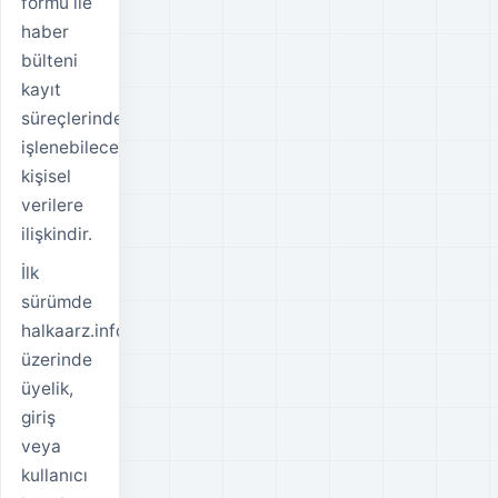
formu ile
haber
bülteni
kayıt
süreçlerinde
işlenebilecek
kişisel
verilere
ilişkindir.
İlk
sürümde
halkaarz.info
üzerinde
üyelik,
giriş
veya
kullanıcı