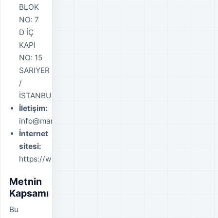
BLOK
NO: 7
D İÇ
KAPI
NO: 15
SARIYER
/
İSTANBUL
İletişim:
info@mansel.com.tr
İnternet
sitesi:
https://www.halkaarz.info
Metnin
Kapsamı
Bu