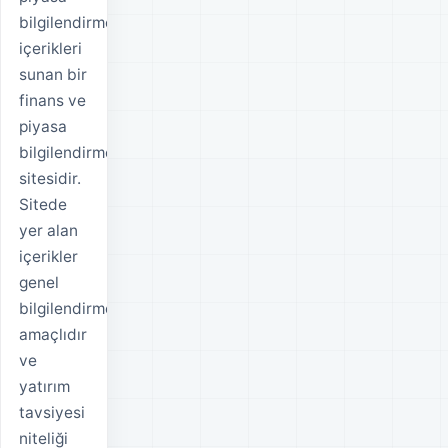
bilgilendirme
içerikleri
sunan bir
finans ve
piyasa
bilgilendirme
sitesidir.
Sitede
yer alan
içerikler
genel
bilgilendirme
amaçlıdır
ve
yatırım
tavsiyesi
niteliği