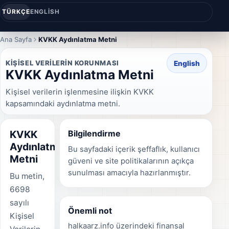
TÜRKÇE
ENGLISH
Ana Sayfa
KVKK Aydınlatma Metni
KIŞISEL VERILERIN KORUNMASI
English
KVKK Aydınlatma Metni
Kişisel verilerin işlenmesine ilişkin KVKK
kapsamındaki aydınlatma metni.
KVKK
Bilgilendirme
Aydınlatma
Bu sayfadaki içerik şeffaflık, kullanıcı
Metni
güveni ve site politikalarının açıkça
sunulması amacıyla hazırlanmıştır.
Bu metin,
6698
sayılı
Önemli not
Kişisel
halkaarz.info üzerindeki finansal