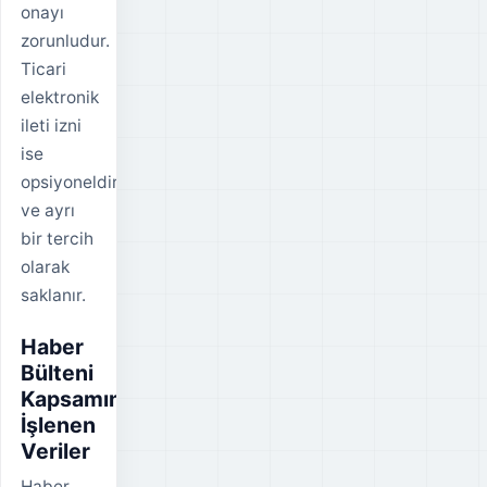
onayı
zorunludur.
Ticari
elektronik
ileti izni
ise
opsiyoneldir
ve ayrı
bir tercih
olarak
saklanır.
Haber
Bülteni
Kapsamında
İşlenen
Veriler
Haber