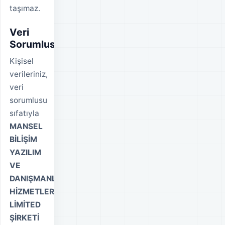
taşımaz.
Veri
Sorumlusu
Kişisel
verileriniz,
veri
sorumlusu
sıfatıyla
MANSEL
BİLİŞİM
YAZILIM
VE
DANIŞMANLIK
HİZMETLERİ
LİMİTED
ŞİRKETİ