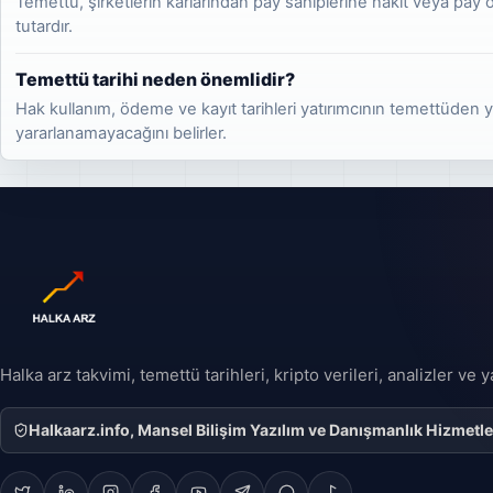
Temettü, şirketlerin kârlarından pay sahiplerine nakit veya pay o
tutardır.
Temettü tarihi neden önemlidir?
Hak kullanım, ödeme ve kayıt tarihleri yatırımcının temettüden y
yararlanamayacağını belirler.
Halka arz takvimi, temettü tarihleri, kripto verileri, analizler ve
Halkaarz.info, Mansel Bilişim Yazılım ve Danışmanlık Hizmetleri 