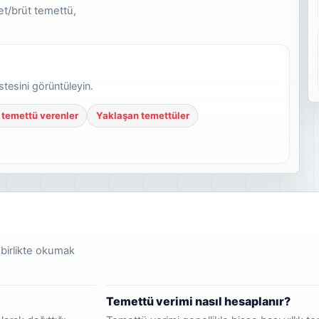
net/brüt temettü,
tesini görüntüleyin.
 temettü verenler
Yaklaşan temettüler
 birlikte okumak
Temettü verimi nasıl hesaplanır?