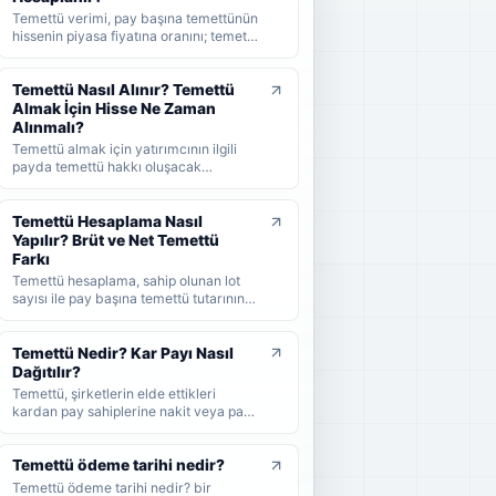
Temettü verimi, pay başına temettünün
hissenin piyasa fiyatına oranını; temettü
dağıtım oranı ise şirket kârının ne
kadarının ortaklara dağıtıldığını
gösterir. KAP'ta görülen kâr payı oranı
Temettü Nasıl Alınır? Temettü
ise çoğunlukla 1 TL nominal değere
Almak İçin Hisse Ne Zaman
göre hesaplanan ayrı bir yüzdedir. Bu
Alınmalı?
rehberde temettü verimi, dağıtım oranı
Temettü almak için yatırımcının ilgili
ve KAP temettü oranı arasındaki
payda temettü hakkı oluşacak
farkları formüller ve örneklerle
tarihlerden önce hisse sahibi olması
öğrenebilirsiniz.
gerekir. Bu rehberde temettünün nasıl
alındığını, hak kullanım tarihi, kayıt
Temettü Hesaplama Nasıl
tarihi ve ödeme tarihi arasındaki farkı
Yapılır? Brüt ve Net Temettü
ve yatırımcıların nelere dikkat etmesi
Farkı
gerektiğini sade şekilde bulabilirsiniz.
Temettü hesaplama, sahip olunan lot
sayısı ile pay başına temettü tutarının
çarpılmasıyla yapılır. Bu rehberde brüt
temettü, net temettü, stopaj, temettü
verimi ve örnek hesaplama adımlarını
Temettü Nedir? Kar Payı Nasıl
sade şekilde bulabilirsiniz.
Dağıtılır?
Temettü, şirketlerin elde ettikleri
kardan pay sahiplerine nakit veya pay
biçiminde dağıttıkları kar payıdır. Bu
rehberde temettünün ne olduğunu,
nasıl dağıtıldığını, brüt-net temettü
Temettü ödeme tarihi nedir?
farkını, temettü tarihlerini ve
Temettü ödeme tarihi nedir? bir