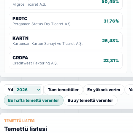
50,45%
Migros Ticaret A.Ş.
PSDTC
31,76%
Pergamon Status Dış Ticaret A.Ş.
KARTN
26,48%
Kartonsan Karton Sanayi ve Ticaret A.Ş.
CRDFA
22,31%
Credıtwest Faktoring A.Ş.
Yıl
Tüm temettüler
En yüksek verim
Y
Bu hafta temettü verenler
Bu ay temettü verenler
TEMETTÜ LISTESI
Temettü listesi