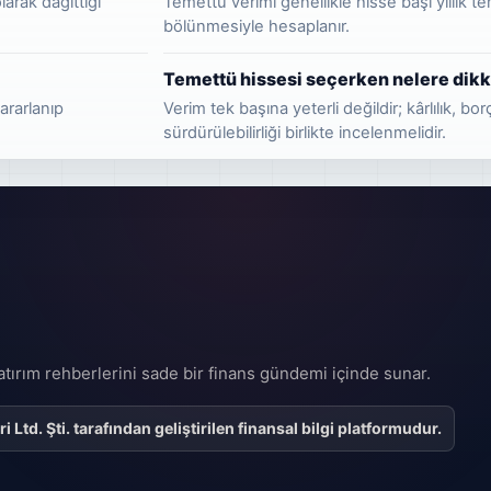
larak dağıttığı
Temettü verimi genellikle hisse başı yıllık 
bölünmesiyle hesaplanır.
Temettü hissesi seçerken nelere dikka
ararlanıp
Verim tek başına yeterli değildir; kârlılık, bor
sürdürülebilirliği birlikte incelenmelidir.
 yatırım rehberlerini sade bir finans gündemi içinde sunar.
Ltd. Şti. tarafından geliştirilen finansal bilgi platformudur.