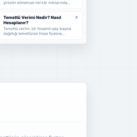
yatırımcıların dikkat etmesi gerekenleri
şirketin dönemsel net kâr miktarından
sade şekilde bulabilirsiniz.
nakit veya hisse senedi cinsinden
şirket ortaklarına pay vermesidir.
Temettü Verimi Nedir? Nasıl
Hesaplanır?
Temettü verimi, bir hissenin pay başına
dağıttığı temettünün hisse fiyatına
oranını gösteren yüzdesel bir
göstergedir. Bu rehberde temettü
veriminin nasıl hesaplandığını, yüksek
temettü veriminin ne anlama geldiğini
ve yatırımcıların bu oranı nasıl
yorumlaması gerektiğini sade
örneklerle bulabilirsiniz.