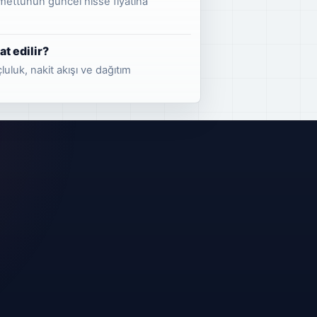
temettünün güncel hisse fiyatına
t edilir?
çluluk, nakit akışı ve dağıtım