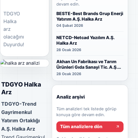
devam edin.
BESTE-Best Brands Grup Enerji
TDGYO
Yatırım A.Ş. Halka Arz
Halka
04 Şubat 2026
arz
olacağını
NETCD-Netcad Yazılım A.Ş.
Halka Arz
Duyurdu!
28 Ocak 2026
Akhan Un Fabrikası ve Tarım
Ürünleri Gıda Sanayi Tic. A.Ş.
Halka Arz
28 Ocak 2026
TDGYO Halka
Arz
Analiz arşivi
TDGYO-Trend
Tüm analizleri tek listede görüp
Gayrimenkul
konuya göre devam edin.
Yatırım Ortaklığı
Tüm analizlere dön
A.Ş. Halka Arz
Trend Gayrimenkul