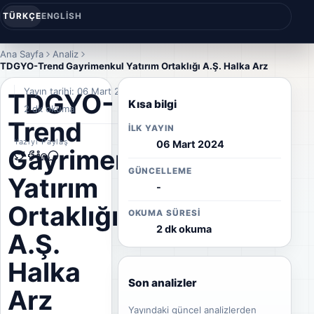
TÜRKÇE
ENGLISH
Ana Sayfa
Analiz
TDGYO-Trend Gayrimenkul Yatırım Ortaklığı A.Ş. Halka Arz
Yayın tarihi: 06 Mart 2024
TDGYO-
Kısa bilgi
2 dk okuma
Trend
İLK YAYIN
Yazıyı Paylaş
06 Mart 2024
Gayrimenkul
GÜNCELLEME
Yatırım
-
Ortaklığı
OKUMA SÜRESI
2 dk okuma
A.Ş.
Halka
Son analizler
Arz
Yayındaki güncel analizlerden