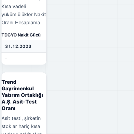
Kısa vadeli
yükümlülükler
Nakit
Oranı Hesaplama
TDGYO Nakit Gücü
31.12.2023
31.12.2022
31
-
-
-
Trend
Gayrimenkul
Yatırım Ortaklığı
A.Ş. Asit-Test
Oranı
Asit testi, şirketin
stoklar hariç kısa