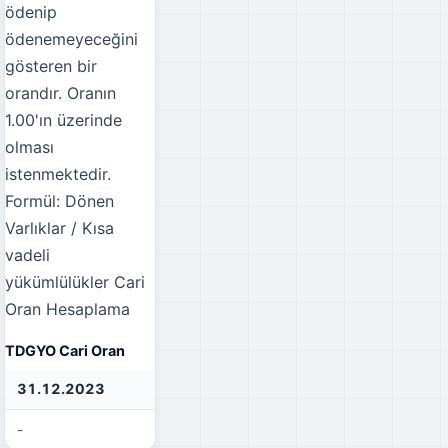
ödenip
ödenemeyeceğini
gösteren bir
orandır. Oranın
1.00'ın üzerinde
olması
istenmektedir.
Formül: Dönen
Varlıklar / Kısa
vadeli
yükümlülükler
Cari
Oran Hesaplama
TDGYO Cari Oran
31.12.2023
31.12.2022
31
-
-
-