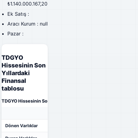
₺1.140.000.167,20
Ek Satış :
Aracı Kurum : null
Pazar :
TDGYO
Hissesinin Son
Yıllardaki
Finansal
tablosu
TDGYO Hissesinin Son Yıllardaki Finansal tablosu
31.12.2023
31.12.2022
Dönen Varlıklar
-
-