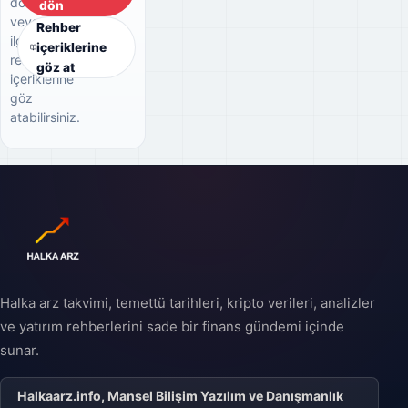
dönebilir
dön
veya
Rehber
ilgili
içeriklerine
rehber
göz at
içeriklerine
göz
atabilirsiniz.
Halka arz takvimi, temettü tarihleri, kripto verileri, analizler
ve yatırım rehberlerini sade bir finans gündemi içinde
sunar.
Halkaarz.info, Mansel Bilişim Yazılım ve Danışmanlık