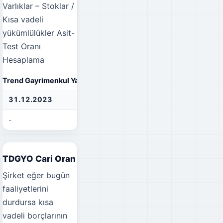
Varlıklar – Stoklar /
Kısa vadeli
yükümlülükler
Asit-
Test Oranı
Hesaplama
Trend Gayrimenkul Yatırım Ortaklığı A.Ş. Asit-Test Oranı
31.12.2023
31.12.2022
31
-
-
-
TDGYO Cari Oran
Şirket eğer bugün
faaliyetlerini
durdursa kısa
vadeli borçlarının