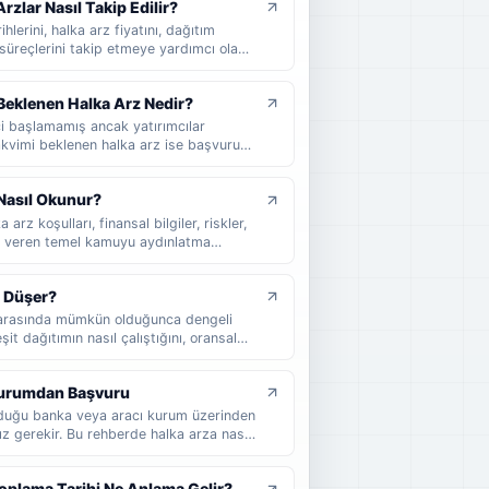
zlar Nasıl Takip Edilir?
hlerini, halka arz fiyatını, dağıtım
süreçlerini takip etmeye yardımcı olan
 arz takvimi nedir, nasıl okunur, hangi
cel halka arzları takip ederken nelere
Beklenen Halka Arz Nedir?
ci başlamamış ancak yatırımcılar
Takvimi beklenen halka arz ise başvuru
ihi henüz kesinleşmemiş şirketler için
klenen halka arz, takvimi beklenen halka
Nasıl Okunur?
 sade şekilde anlatılır.
arz koşulları, finansal bilgiler, riskler,
lgi veren temel kamuyu aydınlatma
unu, hangi bölümlerin dikkatle okunması
e yatırımcıların izahnameyi nasıl
t Düşer?
niz.
ar arasında mümkün olduğunca dengeli
it dağıtımın nasıl çalıştığını, oransal
 nasıl etkilediğini ve halka arzda kaç
 sade örneklerle bulabilirsiniz.
 Kurumdan Başvuru
unduğu banka veya aracı kurum üzerinden
z gerekir. Bu rehberde halka arza nasıl
ontrol etmeniz gerektiğini, dağıtım
an yatırımcıların nelere dikkat etmesi
oplama Tarihi Ne Anlama Gelir?