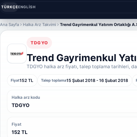
TÜRKÇE
ENGLISH
Ana Sayfa
Halka Arz Takvimi
Trend Gayrimenkul Yatırım Ortaklığı A.
TDGYO
Trend Gayrimenkul Yatır
TDGYO halka arz fiyatı, talep toplama tarihleri, dağ
152 TL
15 Şubat 2018 - 16 Şubat 2018
Fiyat
Talep toplama
Halka arz kodu
TDGYO
Fiyat
152 TL