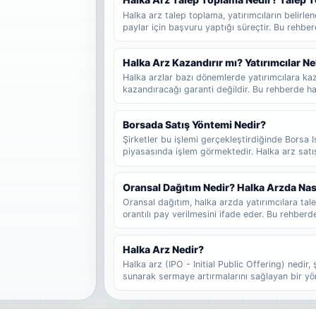
gerektiğini adım adım bulabilirsiniz.
Halka arz talep toplama, yatırımcıların belirlen
paylar için başvuru yaptığı süreçtir. Bu rehbe
geldiğini, başvuru sürecinin nasıl işlediğini ve
gerektiğini sade şekilde bulabilirsiniz.
Halka Arz Kazandırır mı? Yatırımcılar Ne
Halka arzlar bazı dönemlerde yatırımcılara kaz
kazandıracağı garanti değildir. Bu rehberde hal
fayda sağlayabileceğini, hangi durumlarda risk
fiyat hareketlerinin neden değişebileceğini ve
Borsada Satış Yöntemi Nedir?
nelere dikkat etmesi gerektiğini sade şekilde b
Şirketler bu işlemi gerçekleştirdiğinde Borsa I
piyasasında işlem görmektedir. Halka arz satı
yöntemde şirketler belirli yüzdede hisse ortağı 
benzeri bir şirketin menkul kıymetlerinin halka
Oransal Dağıtım Nedir? Halka Arzda Nas
borsada kote edilir.
Oransal dağıtım, halka arzda yatırımcılara talep
orantılı pay verilmesini ifade eder. Bu rehberde
dağıtımdan farkını, fazla talep girmenin sonucu
lot düşebileceğinin nasıl tahmin edilebileceğini
Halka Arz Nedir?
Halka arz (IPO - Initial Public Offering) nedir, 
sunarak sermaye artırmalarını sağlayan bir yö
senetleri, şirketin belirli bir yüzdesini temsil 
alarak şirkete ortak olurlar. Halka arz, özel bir
geçişini ifade eder ve şirketin büyüme stratejis