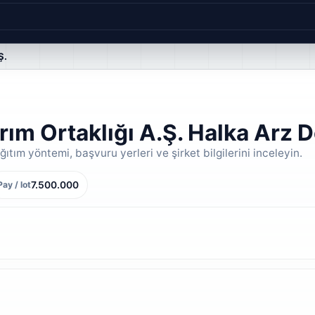
Ş.
ım Ortaklığı A.Ş. Halka Arz D
ıtım yöntemi, başvuru yerleri ve şirket bilgilerini inceleyin.
7.500.000
Pay / lot