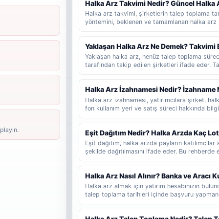
Halka Arz Takvimi Nedir? Güncel Halka Ar
Halka arz takvimi, şirketlerin talep toplama tari
yöntemini, beklenen ve tamamlanan halka arz 
rehber niteliğinde bir listedir. Bu yazıda halka
bilgilere dikkat edilmelidir ve yatırımcılar gün
Yaklaşan Halka Arz Ne Demek? Takvimi 
bakmalıdır sade şekilde anlatılır.
Yaklaşan halka arz, henüz talep toplama süre
tarafından takip edilen şirketleri ifade eder. 
veya hazırlık sürecinde olup talep toplama tar
kullanılır. Bu rehberde yaklaşan halka arz, be
Halka Arz İzahnamesi Nedir? İzahname 
arz ve talep toplama aşaması arasındaki farklar
Halka arz izahnamesi, yatırımcılara şirket, halka 
fon kullanım yeri ve satış süreci hakkında bi
belgesidir. Bu rehberde izahnamenin ne olduğ
gerektiğini, SPK onayının ne anlama geldiğini v
playın.
Eşit Dağıtım Nedir? Halka Arzda Kaç Lo
değerlendirebileceğini sade şekilde bulabilirsi
Eşit dağıtım, halka arzda payların katılımcıl
şekilde dağıtılmasını ifade eder. Bu rehberde eş
dağıtımdan farkını, fazla talep girmenin sonucu
lot düşebileceğinin nasıl tahmin edilebileceğini
Halka Arz Nasıl Alınır? Banka ve Aracı
Halka arz almak için yatırım hesabınızın bul
talep toplama tarihleri içinde başvuru yapmanı
katılacağınızı, talep girerken hangi bilgileri k
sonucunun nasıl takip edildiğini ve yeni başlay
Halka Arz Talep Toplama Nedir? Talep T