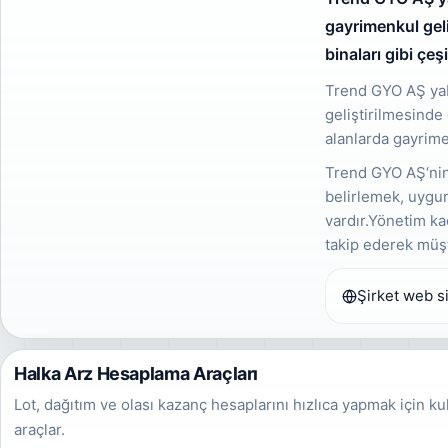
gayrimenkul geli
binaları gibi çeş
Trend GYO AŞ yaba
geliştirilmesinde 
alanlarda gayrime
Trend GYO AŞ‘nin k
belirlemek, uygu
vardır.Yönetim ka
takip ederek müşt
Şirket web si
Halka Arz Hesaplama Araçları
Lot, dağıtım ve olası kazanç hesaplarını hızlıca yapmak için ku
araçlar.