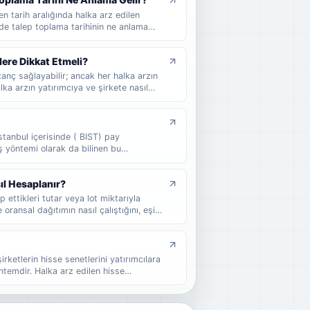
en tarih aralığında halka arz edilen
rde talep toplama tarihinin ne anlama
 yatırımcıların nelere dikkat etmesi
lere Dikkat Etmeli?
anç sağlayabilir; ancak her halka arzın
ka arzın yatırımcıya ve şirkete nasıl
 oluşturabileceğini, halka arz sonrası
 yatırımcıların karar vermeden önce
ulabilirsiniz.
stanbul içerisinde ( BIST) pay
ş yöntemi olarak da bilinen bu
alırlar. Halka arz, bir şirket veya
 arzıdır. Genel olarak, menkul kıymetler
ıl Hesaplanır?
 ettikleri tutar veya lot miktarıyla
 oransal dağıtımın nasıl çalıştığını, eşit
 nasıl etkilediğini ve halka arzda kaç
 sade örneklerle bulabilirsiniz.
şirketlerin hisse senetlerini yatırımcılara
ntemdir. Halka arz edilen hisse
eder ve yatırımcılar bu hisseleri satın
 şirketin halka açık bir şirket statüsüne
inin önemli bir parçası olabilir.