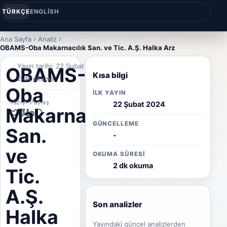
TÜRKÇE
ENGLISH
Ana Sayfa
Analiz
OBAMS-Oba Makarnacılık San. ve Tic. A.Ş. Halka Arz
Yayın tarihi: 22 Şubat 2024
OBAMS-
Kısa bilgi
2 dk okuma
Oba
İLK YAYIN
Yazıyı Paylaş
22 Şubat 2024
Makarnacılık
GÜNCELLEME
San.
-
ve
OKUMA SÜRESI
2 dk okuma
Tic.
A.Ş.
Son analizler
Halka
Yayındaki güncel analizlerden