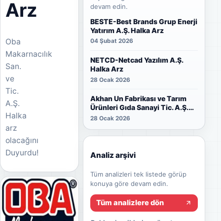
Arz
devam edin.
BESTE-Best Brands Grup Enerji
Yatırım A.Ş. Halka Arz
Oba
04 Şubat 2026
Makarnacılık
NETCD-Netcad Yazılım A.Ş.
San.
Halka Arz
ve
28 Ocak 2026
Tic.
Akhan Un Fabrikası ve Tarım
A.Ş.
Ürünleri Gıda Sanayi Tic. A.Ş.
Halka
Halka Arz
28 Ocak 2026
arz
olacağını
Duyurdu!
Analiz arşivi
Tüm analizleri tek listede görüp
konuya göre devam edin.
Tüm analizlere dön