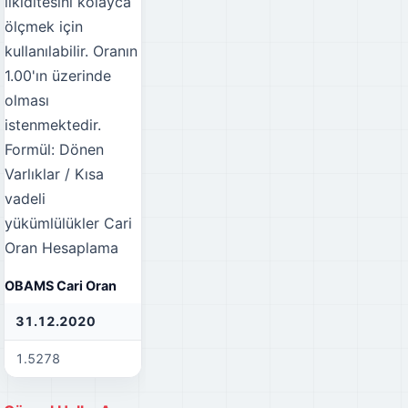
likiditesini kolayca
ölçmek için
kullanılabilir. Oranın
1.00'ın üzerinde
olması
istenmektedir.
Formül: Dönen
Varlıklar / Kısa
vadeli
yükümlülükler
Cari
Oran Hesaplama
OBAMS Cari Oran
31.12.2020
31.12.2021
31
1.5278
1.3286
0.