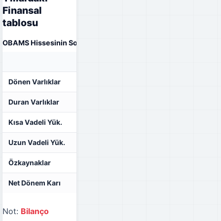
Finansal
tablosu
OBAMS Hissesinin Son Yıllardaki Finansal tablosu
31.12.2020
31.12.2021
Dönen Varlıklar
₺931.405.852,00
₺1.281.672.480,00
Duran Varlıklar
₺452.704.786,00
₺623.014.055,00
Kısa Vadeli Yük.
₺609.646.343,00
₺964.667.433,00
Uzun Vadeli Yük.
₺70.052.765,00
₺68.658.263,00
Özkaynaklar
₺704.411.530,00
₺871.360.839,00
Net Dönem Karı
₺155.064.021,00
₺126.599.185,00
Not:
Bilanço