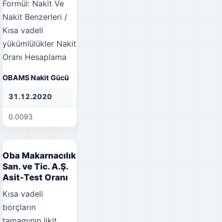
Formül: Nakit Ve
Nakit Benzerleri /
Kısa vadeli
yükümlülükler
Nakit
Oranı Hesaplama
OBAMS Nakit Gücü
31.12.2020
31.12.2021
31
0.0093
0.0016
0.
Oba Makarnacılık
San. ve Tic. A.Ş.
Asit-Test Oranı
Kısa vadeli
borçların
tamamının likit