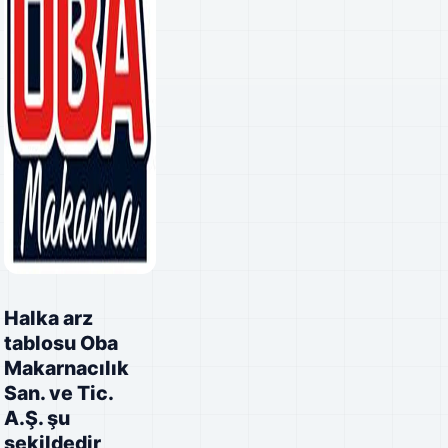
Halka arz
tablosu Oba
Makarnacılık
San. ve Tic.
A.Ş. şu
şekildedir