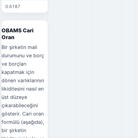
0.6187
0.6311
0.
OBAMS Cari
Oran
Bir şirketin mali
durumunu ve borç
ve borçları
kapatmak için
dönen varlıklarının
likiditesini nasıl en
üst düzeye
çıkarabileceğini
gösterir. Cari oran
formülü (aşağıda),
bir şirketin