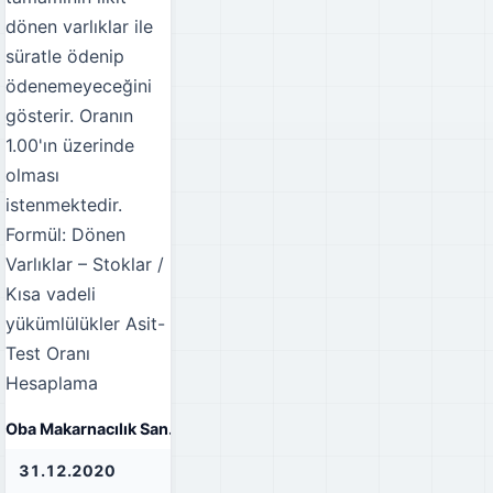
dönen varlıklar ile
süratle ödenip
ödenemeyeceğini
gösterir. Oranın
1.00'ın üzerinde
olması
istenmektedir.
Formül: Dönen
Varlıklar – Stoklar /
Kısa vadeli
yükümlülükler
Asit-
Test Oranı
Hesaplama
Oba Makarnacılık San. ve Tic. A.Ş. Asit-Test Oranı
31.12.2020
31.12.2021
31