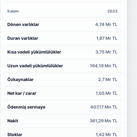
Kalem
2023
Dönen varlıklar
4,74 Mr TL
Duran varlıklar
1,87 Mr TL
Kısa vadeli yükümlülükler
3,75 Mr TL
Uzun vadeli yükümlülükler
164,19 Mn TL
Özkaynaklar
2,7 Mr TL
Net kar / zarar
1,05 Mr TL
1
Ödenmiş sermaye
407,17 Mn TL
4
Nakit
361,29 Mn TL
Stoklar
1,42 Mr TL
9