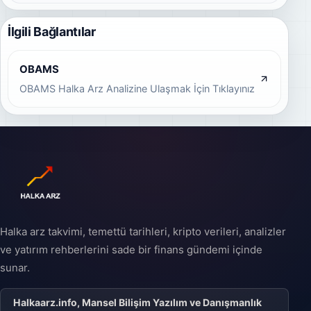
sade örneklerle
ve yatırımcılar bu
bulabilirsiniz.
hisseleri satın alarak
İlgili Bağlantılar
şirkete ortak olurlar.
Halka arz, özel bir
şirketin halka açık bir
şirket statüsüne
OBAMS
geçişini ifade eder ve
OBAMS Halka Arz Analizine Ulaşmak İçin Tıklayınız
şirketin büyüme
stratejisinin önemli bir
parçası olabilir.
Halka arz takvimi, temettü tarihleri, kripto verileri, analizler
ve yatırım rehberlerini sade bir finans gündemi içinde
sunar.
Halkaarz.info, Mansel Bilişim Yazılım ve Danışmanlık