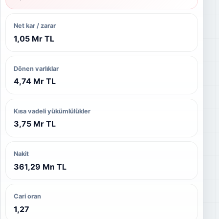
Net kar / zarar
1,05 Mr TL
Dönen varlıklar
4,74 Mr TL
Kısa vadeli yükümlülükler
3,75 Mr TL
Nakit
361,29 Mn TL
Cari oran
1,27