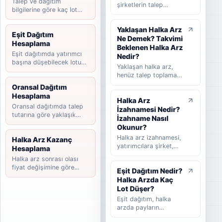
Talep ve dağıtım
şirketlerin talep
bilgilerine göre kaç lot
toplama tarihlerini,
düşebileceğini hesaplayın.
halka arz fiyatını,
Yaklaşan Halka Arz
dağıtım yöntemini,
Eşit Dağıtım
Ne Demek? Takvimi
beklenen ve
Hesaplama
tamamlanan halka arz
Beklenen Halka Arz
Eşit dağıtımda yatırımcı
süreçlerini takip
Nedir?
başına düşebilecek lotu
etmeye yardımcı olan
Yaklaşan halka arz,
tahmin edin.
rehber niteliğinde bir
henüz talep toplama
listedir. Bu yazıda
süreci başlamamış
Oransal Dağıtım
halka arz takvimi
ancak yatırımcılar
Hesaplama
nedir, nasıl okunur,
Halka Arz
tarafından takip
hangi bilgilere dikkat
Oransal dağıtımda talep
İzahnamesi Nedir?
edilen şirketleri ifade
edilmelidir ve
tutarına göre yaklaşık
eder. Takvimi
İzahname Nasıl
yatırımcılar güncel
payınızı hesaplayın.
beklenen halka arz ise
Okunur?
halka arzları takip
başvuru veya hazırlık
Halka arz izahnamesi,
Halka Arz Kazanç
ederken nelere
sürecinde olup talep
yatırımcılara şirket,
Hesaplama
bakmalıdır sade
toplama tarihi henüz
halka arz koşulları,
şekilde anlatılır.
Halka arz sonrası olası
kesinleşmemiş
finansal bilgiler,
fiyat değişimine göre
şirketler için kullanılır.
Eşit Dağıtım Nedir?
riskler, fon kullanım
kazanç senaryosunu
Bu rehberde yaklaşan
Halka Arzda Kaç
yeri ve satış süreci
hesaplayın.
halka arz, beklenen
hakkında bilgi veren
Lot Düşer?
halka arz, takvimi
temel kamuyu
Eşit dağıtım, halka
beklenen halka arz ve
aydınlatma belgesidir.
arzda payların
talep toplama
Bu rehberde
katılımcılar arasında
aşaması arasındaki
izahnamenin ne