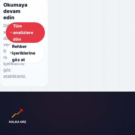
Okumaya
devam
edin
Diğer
Tüm
analizlere
analizlere
dönebilir
dön
veya
Rehber
ilgili
içeriklerine
rehber
göz at
içeriklerine
göz
atabilirsiniz.