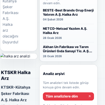
Kütahya
devam edin.
Şeker
BESTE-Best Brands Grup Enerji
Fabrikası
Yatırım A.Ş. Halka Arz
A.Ş.
04 Şubat 2026
Halka
NETCD-Netcad Yazılım A.Ş.
arz
Halka Arz
olacağını
28 Ocak 2026
Duyurdu!
Akhan Un Fabrikası ve Tarım
Ürünleri Gıda Sanayi Tic. A.Ş.
Halka Arz
28 Ocak 2026
KTSKR Halka
Analiz arşivi
Arz
Tüm analizleri tek listede görüp
KTSKR-Kütahya
konuya göre devam edin.
Şeker Fabrikası
Tüm analizlere dön
A.Ş. Halka Arz