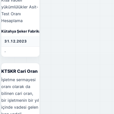
Kısa vadeli
yükümlülükler
Asit-
Test Oranı
Hesaplama
Kütahya Şeker Fabrikası A.Ş. Asit-Test Oranı
31.12.2023
31.12.2022
31
-
-
-
KTSKR Cari Oran
İşletme sermayesi
oranı olarak da
bilinen cari oran,
bir işletmenin bir yıl
içinde vadesi gelen