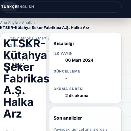
TÜRKÇE
ENGLISH
Ana Sayfa
Analiz
KTSKR-Kütahya Şeker Fabrikası A.Ş. Halka Arz
Yayın tarihi: 06 Mart 2024
KTSKR-
Kısa bilgi
2 dk okuma
Kütahya
İLK YAYIN
Yazıyı Paylaş
06 Mart 2024
Şeker
GÜNCELLEME
Fabrikası
-
A.Ş.
OKUMA SÜRESI
2 dk okuma
Halka
Arz
Son analizler
Yayındaki güncel analizlerden