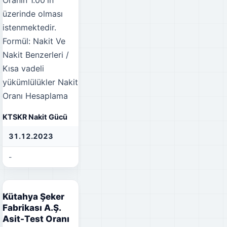
üzerinde olması
istenmektedir.
Formül: Nakit Ve
Nakit Benzerleri /
Kısa vadeli
yükümlülükler
Nakit
Oranı Hesaplama
KTSKR Nakit Gücü
31.12.2023
31.12.2022
31
-
-
-
Kütahya Şeker
Fabrikası A.Ş.
Asit-Test Oranı