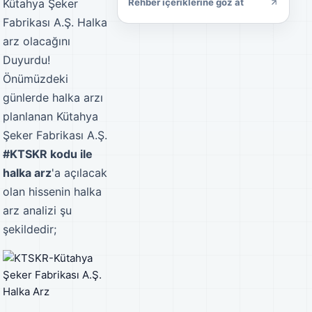
Kütahya Şeker
Rehber içeriklerine göz at
Fabrikası A.Ş. Halka
arz olacağını
Duyurdu!
Önümüzdeki
günlerde halka arzı
planlanan Kütahya
Şeker Fabrikası A.Ş.
#KTSKR kodu ile
halka arz
'a açılacak
olan hissenin halka
arz analizi şu
şekildedir;