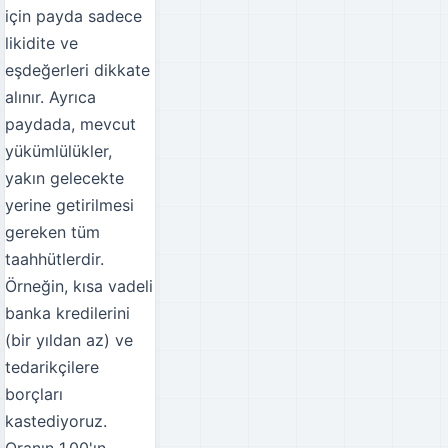
için payda sadece
likidite ve
eşdeğerleri dikkate
alınır. Ayrıca
paydada, mevcut
yükümlülükler,
yakın gelecekte
yerine getirilmesi
gereken tüm
taahhütlerdir.
Örneğin, kısa vadeli
banka kredilerini
(bir yıldan az) ve
tedarikçilere
borçları
kastediyoruz.
Oranın 1.00'ın