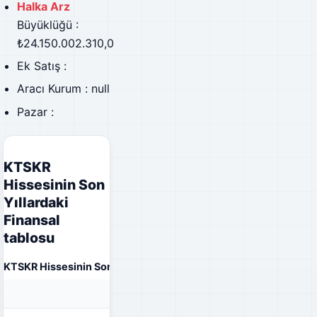
Halka Arz
Büyüklüğü :
₺24.150.002.310,00
Ek Satış :
Aracı Kurum : null
Pazar :
KTSKR
Hissesinin Son
Yıllardaki
Finansal
tablosu
KTSKR Hissesinin Son Yıllardaki Finansal tablosu
31.12.2023
31.12.2022