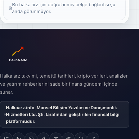
yöntemdir. Halka arz
Bu halka arz için doğrulanmış belge bağlantısı şu
arzda kaç lot
edilen hisse senetleri,
düşebileceğinin nasıl
şirketin belirli bir
anda görünmüyor.
tahmin edilebileceğini
yüzdesini temsil eder
sade örneklerle
ve yatırımcılar bu
bulabilirsiniz.
hisseleri satın alarak
şirkete ortak olurlar.
Halka arz, özel bir
şirketin halka açık bir
şirket statüsüne
geçişini ifade eder ve
şirketin büyüme
stratejisinin önemli bir
parçası olabilir.
Halka arz takvimi, temettü tarihleri, kripto verileri, analizler
ve yatırım rehberlerini sade bir finans gündemi içinde
sunar.
Halkaarz.info, Mansel Bilişim Yazılım ve Danışmanlık
Hizmetleri Ltd. Şti. tarafından geliştirilen finansal bilgi
platformudur.