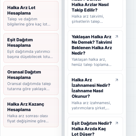
Halka Arzlar Nasıl
Halka Arz Lot
Takip Edilir?
Hesaplama
Halka arz takvimi,
Talep ve dağıtım
şirketlerin talep
bilgilerine göre kaç lot
toplama tarihlerini,
düşebileceğini hesaplayın.
halka arz fiyatını,
Yaklaşan Halka Arz
dağıtım yöntemini,
Eşit Dağıtım
Ne Demek? Takvimi
beklenen ve
Hesaplama
tamamlanan halka arz
Beklenen Halka Arz
Eşit dağıtımda yatırımcı
süreçlerini takip
Nedir?
başına düşebilecek lotu
etmeye yardımcı olan
Yaklaşan halka arz,
tahmin edin.
rehber niteliğinde bir
henüz talep toplama
listedir. Bu yazıda
süreci başlamamış
Oransal Dağıtım
halka arz takvimi
ancak yatırımcılar
Hesaplama
nedir, nasıl okunur,
Halka Arz
tarafından takip
hangi bilgilere dikkat
Oransal dağıtımda talep
İzahnamesi Nedir?
edilen şirketleri ifade
edilmelidir ve
tutarına göre yaklaşık
eder. Takvimi
İzahname Nasıl
yatırımcılar güncel
payınızı hesaplayın.
beklenen halka arz ise
Okunur?
halka arzları takip
başvuru veya hazırlık
Halka arz izahnamesi,
Halka Arz Kazanç
ederken nelere
sürecinde olup talep
yatırımcılara şirket,
Hesaplama
bakmalıdır sade
toplama tarihi henüz
halka arz koşulları,
şekilde anlatılır.
Halka arz sonrası olası
kesinleşmemiş
finansal bilgiler,
fiyat değişimine göre
şirketler için kullanılır.
Eşit Dağıtım Nedir?
riskler, fon kullanım
kazanç senaryosunu
Bu rehberde yaklaşan
Halka Arzda Kaç
yeri ve satış süreci
hesaplayın.
halka arz, beklenen
hakkında bilgi veren
Lot Düşer?