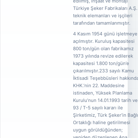
edilmiş, inşaat ve montajı
Türkiye Şeker Fabrikaları A.Ş.
teknik elemanları ve işçileri
tarafından tamamlanmıştır.
4 Kasım 1954 günü işletmeye
açılmıştır. Kuruluş kapasitesi
800 ton/gün olan fabrikamız
1973 yılında revize edilerek
kapasitesi 1.800 ton/gün’e
çıkarılmıştır.233 sayılı Kamu
İktisadi Teşebbüsleri hakkınd
KHK.’nin 22. Maddesine
istinaden, Yüksek Planlama
Kurulu’nun 14.01.1993 tarih ve
93 / T-5 sayılı kararı ile
Şirketimiz, Türk Şeker’in Bağl
Ortaklığı haline getirilmesi
uygun görüldüğünden;
yeniden düzenlenen Ana