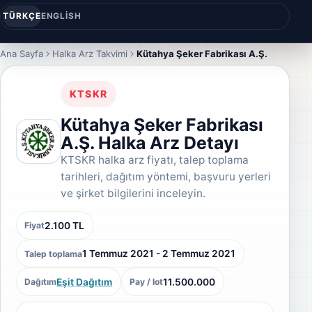
TÜRKÇE
ENGLISH
Ana Sayfa
Halka Arz Takvimi
Kütahya Şeker Fabrikası A.Ş.
KTSKR
Kütahya Şeker Fabrikası
A.Ş. Halka Arz Detayı
KTSKR halka arz fiyatı, talep toplama
tarihleri, dağıtım yöntemi, başvuru yerleri
ve şirket bilgilerini inceleyin.
2.100 TL
Fiyat
1 Temmuz 2021 - 2 Temmuz 2021
Talep toplama
Eşit Dağıtım
11.500.000
Dağıtım
Pay / lot