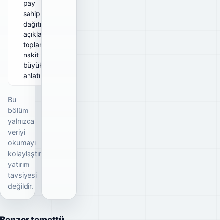
pay
sahiplerine
dağıtmayı
açıkladığı
toplam brüt
nakit
büyüklüğünü
anlatır.
Bu
bölüm
yalnızca
veriyi
okumayı
kolaylaştırır;
yatırım
tavsiyesi
değildir.
Benzer temettü