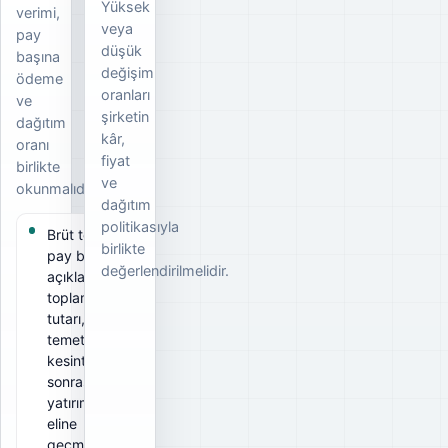
Yüksek
verimi,
veya
pay
düşük
başına
değişim
ödeme
oranları
ve
şirketin
dağıtım
kâr,
oranı
fiyat
birlikte
ve
okunmalıdır.
dağıtım
politikasıyla
Brüt temettü
birlikte
pay başına
değerlendirilmelidir.
açıklanan
toplam
tutarı, net
temettü ise
kesintiler
sonrası
yatırımcının
eline
geçmesi