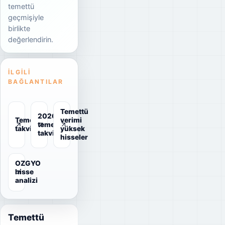
temettü
geçmişiyle
birlikte
değerlendirin.
İLGILI
BAĞLANTILAR
Temettü
2026
Temettü
verimi
temettü
takvimi
yüksek
takvimi
hisseler
OZGYO
hisse
analizi
Temettü