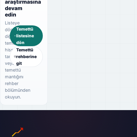
araştırmasına
devam
edin
Listeye
Temettü
dönerek
listesine
diğer
dön
temettü
hisselerini
Temettü
tarayın
rehberine
veya
git
temettü
mantığını
rehber
bölümünden
okuyun.