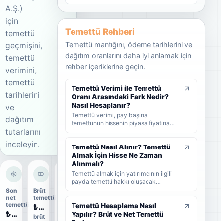
A.Ş.)
için
Temettü Rehberi
temettü
Temettü mantığını, ödeme tarihlerini ve
geçmişini,
dağıtım oranlarını daha iyi anlamak için
temettü
rehber içeriklerine geçin.
verimini,
temettü
Temettü Verimi ile Temettü
tarihlerini
Oranı Arasındaki Fark Nedir?
Nasıl Hesaplanır?
ve
Temettü verimi, pay başına
dağıtım
temettünün hissenin piyasa fiyatına
tutarlarını
oranını; temettü dağıtım oranı ise
şirket kârının ne kadarının ortaklara
inceleyin.
dağıtıldığını gösterir. KAP'ta görülen
Temettü Nasıl Alınır? Temettü
kâr payı oranı ise çoğunlukla 1 TL
Almak İçin Hisse Ne Zaman
nominal değere göre hesaplanan ayrı
Alınmalı?
bir yüzdedir. Bu rehberde temettü
Temettü almak için yatırımcının ilgili
verimi, dağıtım oranı ve KAP temettü
payda temettü hakkı oluşacak
oranı arasındaki farkları formüller ve
tarihlerden önce hisse sahibi olması
Son
Brüt
Dağıtım
örneklerle öğrenebilirsiniz.
gerekir. Bu rehberde temettünün nasıl
net
temettü
oranı
temettü
alındığını, hak kullanım tarihi, kayıt
Temettü Hesaplama Nasıl
₺0,02
2%
₺0,0168
tarihi ve ödeme tarihi arasındaki farkı
Yapılır? Brüt ve Net Temettü
brüt
ödeme
ve yatırımcıların nelere dikkat etmesi