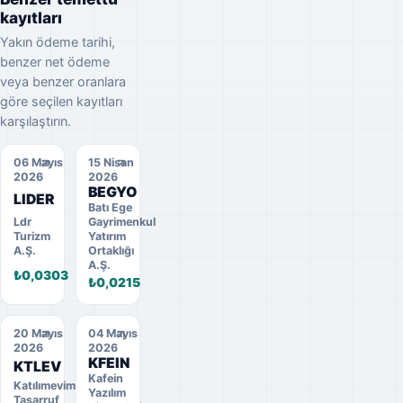
kayıtları
Yakın ödeme tarihi,
benzer net ödeme
veya benzer oranlara
göre seçilen kayıtları
karşılaştırın.
06 Mayıs
15 Nisan
2026
2026
BEGYO
LIDER
Batı Ege
Ldr
Gayrimenkul
Turizm
Yatırım
A.Ş.
Ortaklığı
A.Ş.
₺0,0303
₺0,0215
20 Mayıs
04 Mayıs
2026
2026
KFEIN
KTLEV
Kafein
Katılımevim
Yazılım
Tasarruf