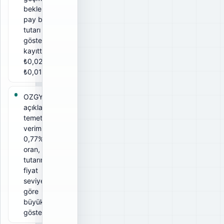
beklenen
pay başına
tutarı
gösterir. Bu
kayıtta brüt
₺0,02, net
₺0,0168.
OZGYO için
açıklanan
temettü
verimi
0,77%. Bu
oran, ödeme
tutarının ilgili
fiyat
seviyesine
göre
büyüklüğünü
gösterir.