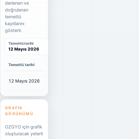
derlenen ve
doğrulanan
temettü
kayıtlarını
gösterir.
Temettü tarihi
12 Mayıs 2026
Temettü tarihi
Net temettü
Brüt temettü
Dağıtım oranı
12 Mayıs 2026
₺0,0168
₺0,02
2%
GRAFIK
GÖRÜNÜMÜ
OZGYO için grafik
oluşturacak yeterli