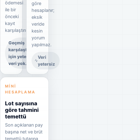
ödemesi
göre
ile bir
hesaplanır;
önceki
eksik
kayıt
veride
karşılaştırılır.
kesin
yorum
Geçmiş
yapılmaz.
karşılaştırma
için yeterli
Veri
veri yok.
yetersiz
MINI
HESAPLAMA
Lot sayısına
göre tahmini
temettü
Son açıklanan pay
başına net ve brüt
temettü tutarına