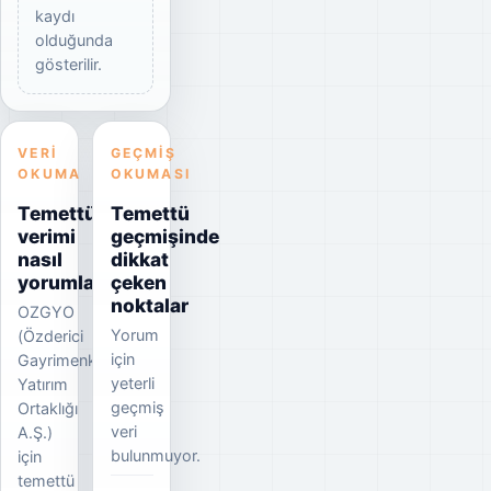
kaydı
olduğunda
gösterilir.
VERI
GEÇMIŞ
OKUMA
OKUMASI
Temettü
Temettü
verimi
geçmişinde
nasıl
dikkat
yorumlanmalı?
çeken
noktalar
OZGYO
Yorum
(Özderici
için
Gayrimenkul
yeterli
Yatırım
geçmiş
Ortaklığı
veri
A.Ş.)
bulunmuyor.
için
temettü