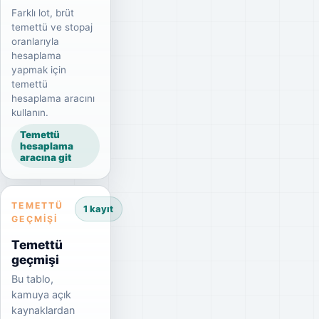
Farklı lot, brüt
temettü ve stopaj
oranlarıyla
hesaplama
yapmak için
temettü
hesaplama aracını
kullanın.
Temettü
hesaplama
aracına git
TEMETTÜ
1 kayıt
GEÇMIŞI
Temettü
geçmişi
Bu tablo,
kamuya açık
kaynaklardan