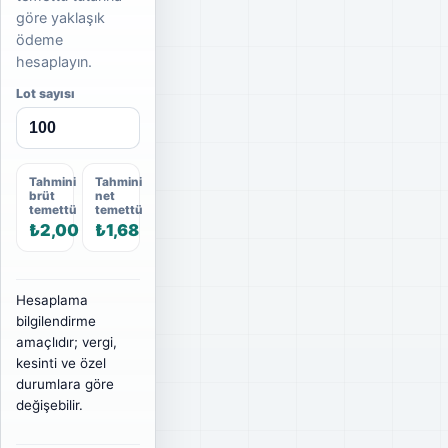
göre yaklaşık
ödeme
hesaplayın.
Lot sayısı
Tahmini
Tahmini
brüt
net
temettü
temettü
₺2,00
₺1,68
Hesaplama
bilgilendirme
amaçlıdır; vergi,
kesinti ve özel
durumlara göre
değişebilir.