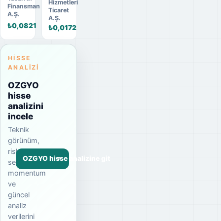
Hizmetleri
Finansman
Ticaret
A.Ş.
A.Ş.
₺0,0821
₺0,0172
HISSE
ANALIZI
OZGYO
hisse
analizini
incele
Teknik
görünüm,
risk
OZGYO hisse analizine git
seviyesi,
momentum
ve
güncel
analiz
verilerini