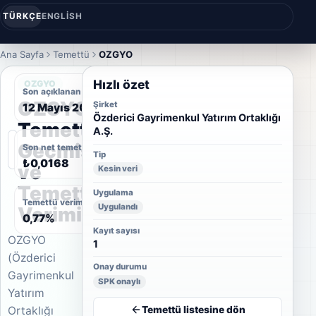
TÜRKÇE
ENGLISH
Ana Sayfa
Temettü
OZGYO
Hızlı özet
OZGYO
Son açıklanan temettü tarihi
OZGYO
Şirket
12 Mayıs 2026
Özderici Gayrimenkul Yatırım Ortaklığı
Temettü
A.Ş.
Geçmişi
Son net temettü
Tip
₺0,0168
ve
Kesin veri
Temettü
Uygulama
Temettü verimi
Uygulandı
Verimi
0,77%
Kayıt sayısı
OZGYO
1
(Özderici
Onay durumu
Gayrimenkul
SPK onaylı
Yatırım
Temettü listesine dön
Ortaklığı