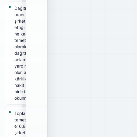
Dağıtım
oranı 2%;
şirketin elde
ettiği kârın
ne kadarını
temettü
olarak
dağıttığını
anlamaya
yardımcı
olur, ancak
kârlılık ve
nakit akışıyla
birlikte
okunmalıdır.
Toplam brüt
temettü
₺16,8 Mn;
şirketin tüm