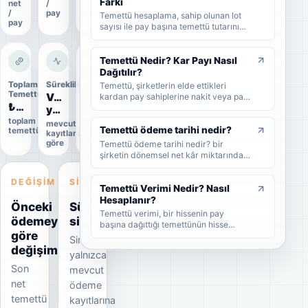
Farkı
net
/
oranı
gerektiğini sade şekilde bulabilirsiniz.
/
pay
Temettü hesaplama, sahip olunan lot
pay
sayısı ile pay başına temettü tutarının
çarpılmasıyla yapılır. Bu rehberde brüt
temettü, net temettü, stopaj, temettü
verimi ve örnek hesaplama adımlarını
Temettü Nedir? Kar Payı Nasıl
sade şekilde bulabilirsiniz.
Dağıtılır?
Toplam
Süreklilik
Uygulama
Temettü, şirketlerin elde ettikleri
Temettü
durumu
Veri
kardan pay sahiplerine nakit veya pay
₺16,8 Mn
Uygulandı
biçiminde dağıttıkları kar payıdır. Bu
yetersiz
rehberde temettünün ne olduğunu,
toplam
Kesin
mevcut
nasıl dağıtıldığını, brüt-net temettü
Temettü ödeme tarihi nedir?
temettü
veri
kayıtlara
farkını, temettü tarihlerini ve
göre
Temettü ödeme tarihi nedir? bir
yatırımcıların dikkat etmesi
şirketin dönemsel net kâr miktarından
gerekenleri sade şekilde bulabilirsiniz.
nakit veya hisse senedi cinsinden
şirket ortaklarına pay vermesidir.
DEĞIŞIM
SINYAL
Temettü Verimi Nedir? Nasıl
Hesaplanır?
Önceki
Süreklilik
Temettü verimi, bir hissenin pay
ödemeye
sinyali
başına dağıttığı temettünün hisse
göre
fiyatına oranını gösteren yüzdesel bir
Sinyal
göstergedir. Bu rehberde temettü
değişim
yalnızca
veriminin nasıl hesaplandığını, yüksek
Son
temettü veriminin ne anlama geldiğini
mevcut
ve yatırımcıların bu oranı nasıl
net
ödeme
yorumlaması gerektiğini sade
temettü
kayıtlarına
örneklerle bulabilirsiniz.