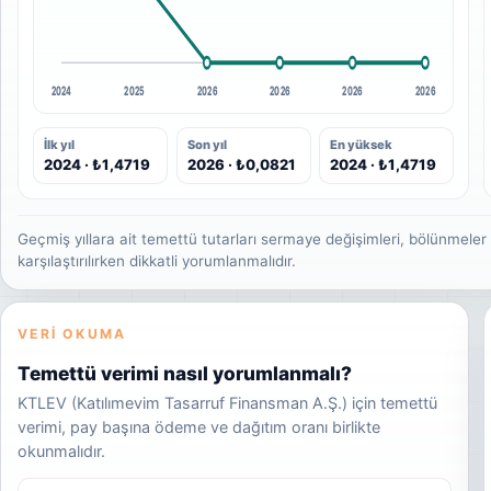
2024
2025
2026
2026
2026
2026
İlk yıl
Son yıl
En yüksek
2024 · ₺1,4719
2026 · ₺0,0821
2024 · ₺1,4719
Geçmiş yıllara ait temettü tutarları sermaye değişimleri, bölünmele
karşılaştırılırken dikkatli yorumlanmalıdır.
VERI OKUMA
Temettü verimi nasıl yorumlanmalı?
KTLEV (Katılımevim Tasarruf Finansman A.Ş.) için temettü
verimi, pay başına ödeme ve dağıtım oranı birlikte
okunmalıdır.