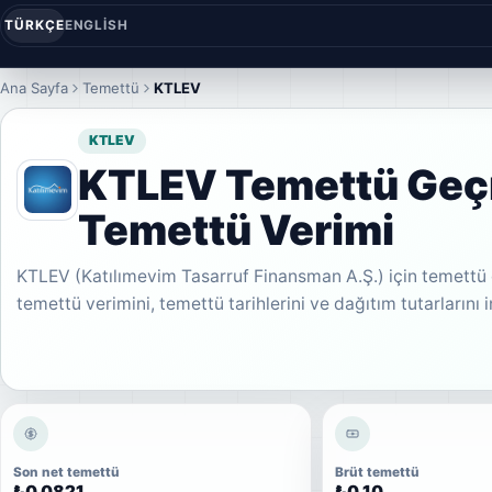
TÜRKÇE
ENGLISH
Ana Sayfa
Temettü
KTLEV
KTLEV
KTLEV Temettü Geç
Temettü Verimi
KTLEV (Katılımevim Tasarruf Finansman A.Ş.) için temettü 
temettü verimini, temettü tarihlerini ve dağıtım tutarlarını 
Son net temettü
Brüt temettü
₺0,0821
₺0,10