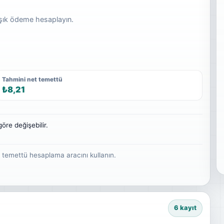
aşık ödeme hesaplayın.
Tahmini net temettü
₺8,21
öre değişebilir.
n temettü hesaplama aracını kullanın.
6 kayıt