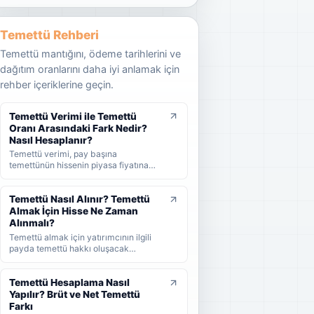
Temettü Rehberi
Temettü mantığını, ödeme tarihlerini ve
dağıtım oranlarını daha iyi anlamak için
rehber içeriklerine geçin.
Temettü Verimi ile Temettü
Oranı Arasındaki Fark Nedir?
Nasıl Hesaplanır?
Temettü verimi, pay başına
temettünün hissenin piyasa fiyatına
oranını; temettü dağıtım oranı ise
şirket kârının ne kadarının ortaklara
dağıtıldığını gösterir. KAP'ta görülen
Temettü Nasıl Alınır? Temettü
kâr payı oranı ise çoğunlukla 1 TL
Almak İçin Hisse Ne Zaman
nominal değere göre hesaplanan ayrı
Alınmalı?
bir yüzdedir. Bu rehberde temettü
Temettü almak için yatırımcının ilgili
verimi, dağıtım oranı ve KAP temettü
payda temettü hakkı oluşacak
oranı arasındaki farkları formüller ve
tarihlerden önce hisse sahibi olması
örneklerle öğrenebilirsiniz.
gerekir. Bu rehberde temettünün nasıl
alındığını, hak kullanım tarihi, kayıt
Temettü Hesaplama Nasıl
tarihi ve ödeme tarihi arasındaki farkı
Yapılır? Brüt ve Net Temettü
ve yatırımcıların nelere dikkat etmesi
Farkı