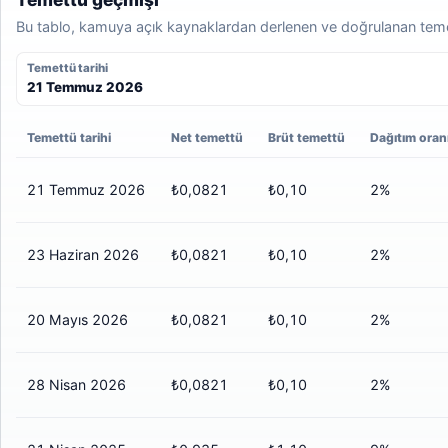
Bu tablo, kamuya açık kaynaklardan derlenen ve doğrulanan temett
Temettü tarihi
21 Temmuz 2026
Temettü tarihi
Net temettü
Brüt temettü
Dağıtım oran
21 Temmuz 2026
₺0,0821
₺0,10
2%
23 Haziran 2026
₺0,0821
₺0,10
2%
20 Mayıs 2026
₺0,0821
₺0,10
2%
28 Nisan 2026
₺0,0821
₺0,10
2%