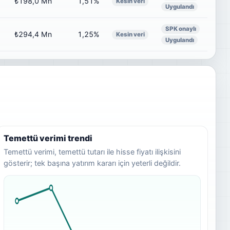
₺198,0 Mn
1,51%
Kesin veri
Uygulandı
SPK onaylı
₺294,4 Mn
1,25%
Kesin veri
Uygulandı
Temettü verimi trendi
Temettü verimi, temettü tutarı ile hisse fiyatı ilişkisini
gösterir; tek başına yatırım kararı için yeterli değildir.