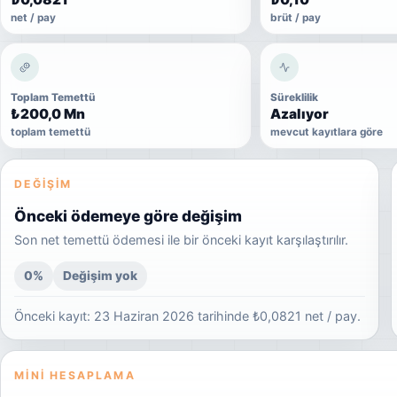
net / pay
brüt / pay
Toplam Temettü
Süreklilik
₺200,0 Mn
Azalıyor
toplam temettü
mevcut kayıtlara göre
DEĞIŞIM
Önceki ödemeye göre değişim
Son net temettü ödemesi ile bir önceki kayıt karşılaştırılır.
0%
Değişim yok
Önceki kayıt: 23 Haziran 2026 tarihinde ₺0,0821 net / pay.
MINI HESAPLAMA