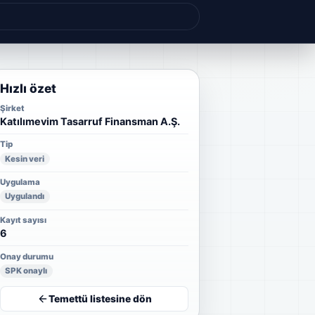
Hızlı özet
Şirket
Katılımevim Tasarruf Finansman A.Ş.
Tip
Kesin veri
Uygulama
Uygulandı
Kayıt sayısı
6
Onay durumu
SPK onaylı
Temettü listesine dön