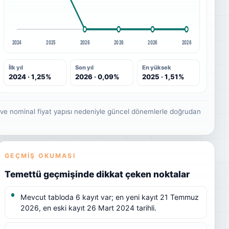
2024
2025
2026
2026
2026
2026
İlk yıl
Son yıl
En yüksek
2024 · 1,25%
2026 · 0,09%
2025 · 1,51%
r ve nominal fiyat yapısı nedeniyle güncel dönemlerle doğrudan
GEÇMIŞ OKUMASI
Temettü geçmişinde dikkat çeken noktalar
Mevcut tabloda 6 kayıt var; en yeni kayıt 21 Temmuz
2026, en eski kayıt 26 Mart 2024 tarihli.