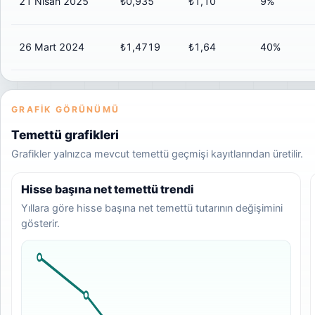
21 Nisan 2025
₺0,935
₺1,10
9%
26 Mart 2024
₺1,4719
₺1,64
40%
GRAFIK GÖRÜNÜMÜ
Temettü grafikleri
Grafikler yalnızca mevcut temettü geçmişi kayıtlarından üretilir.
Hisse başına net temettü trendi
Yıllara göre hisse başına net temettü tutarının değişimini
gösterir.