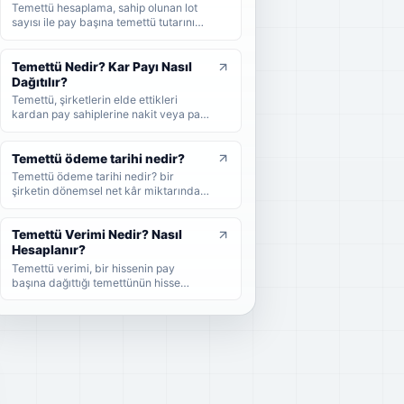
gerektiğini sade şekilde bulabilirsiniz.
Temettü hesaplama, sahip olunan lot
sayısı ile pay başına temettü tutarının
çarpılmasıyla yapılır. Bu rehberde brüt
temettü, net temettü, stopaj, temettü
verimi ve örnek hesaplama adımlarını
Temettü Nedir? Kar Payı Nasıl
sade şekilde bulabilirsiniz.
Dağıtılır?
Temettü, şirketlerin elde ettikleri
kardan pay sahiplerine nakit veya pay
biçiminde dağıttıkları kar payıdır. Bu
rehberde temettünün ne olduğunu,
nasıl dağıtıldığını, brüt-net temettü
Temettü ödeme tarihi nedir?
farkını, temettü tarihlerini ve
Temettü ödeme tarihi nedir? bir
yatırımcıların dikkat etmesi
şirketin dönemsel net kâr miktarından
gerekenleri sade şekilde bulabilirsiniz.
nakit veya hisse senedi cinsinden
şirket ortaklarına pay vermesidir.
Temettü Verimi Nedir? Nasıl
Hesaplanır?
Temettü verimi, bir hissenin pay
başına dağıttığı temettünün hisse
fiyatına oranını gösteren yüzdesel bir
göstergedir. Bu rehberde temettü
veriminin nasıl hesaplandığını, yüksek
temettü veriminin ne anlama geldiğini
ve yatırımcıların bu oranı nasıl
yorumlaması gerektiğini sade
örneklerle bulabilirsiniz.