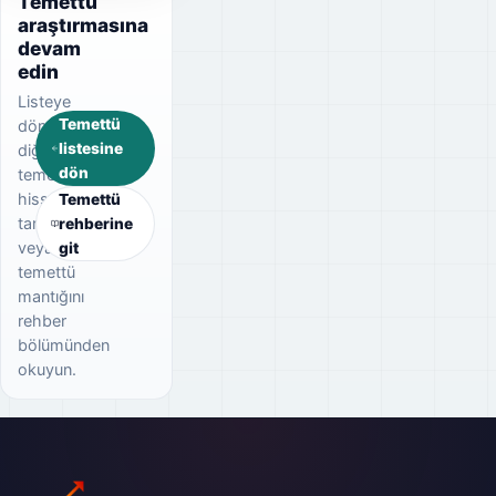
Temettü
araştırmasına
devam
edin
Listeye
Temettü
dönerek
listesine
diğer
dön
temettü
hisselerini
Temettü
tarayın
rehberine
veya
git
temettü
mantığını
rehber
bölümünden
okuyun.