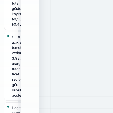
tutarı
gösterir. Bu
kayıtta brüt
₺0,50, net
₺0,45.
CEOEM için
açıklanan
temettü
verimi
3,98%. Bu
oran, ödeme
tutarının ilgili
fiyat
seviyesine
göre
büyüklüğünü
gösterir.
Dağıtım