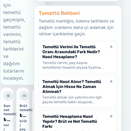
için
temettü
Temettü Rehberi
geçmişini,
Temettü mantığını, ödeme tarihlerini ve
temettü
dağıtım oranlarını daha iyi anlamak için
rehber içeriklerine geçin.
verimini,
temettü
Temettü Verimi ile Temettü
tarihlerini
Oranı Arasındaki Fark Nedir?
ve
Nasıl Hesaplanır?
Temettü verimi, pay başına
dağıtım
temettünün hissenin piyasa fiyatına
tutarlarını
oranını; temettü dağıtım oranı ise
şirket kârının ne kadarının ortaklara
inceleyin.
dağıtıldığını gösterir. KAP'ta görülen
Temettü Nasıl Alınır? Temettü
kâr payı oranı ise çoğunlukla 1 TL
Almak İçin Hisse Ne Zaman
nominal değere göre hesaplanan ayrı
Alınmalı?
bir yüzdedir. Bu rehberde temettü
Temettü almak için yatırımcının ilgili
verimi, dağıtım oranı ve KAP temettü
payda temettü hakkı oluşacak
oranı arasındaki farkları formüller ve
Son
Brüt
Dağıtım
tarihlerden önce hisse sahibi olması
örneklerle öğrenebilirsiniz.
net
temettü
oranı
gerekir. Bu rehberde temettünün nasıl
temettü
₺0,50
85%
alındığını, hak kullanım tarihi, kayıt
Temettü Hesaplama Nasıl
₺0,45
tarihi ve ödeme tarihi arasındaki farkı
Yapılır? Brüt ve Net Temettü
brüt
ödeme
net
/
oranı
ve yatırımcıların nelere dikkat etmesi
Farkı
/
pay
gerektiğini sade şekilde bulabilirsiniz.