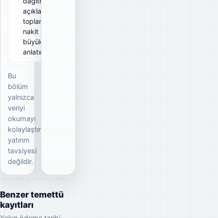
dağıtmayı
açıkladığı
toplam brüt
nakit
büyüklüğünü
anlatır.
Bu
bölüm
yalnızca
veriyi
okumayı
kolaylaştırır;
yatırım
tavsiyesi
değildir.
Benzer temettü
kayıtları
Yakın ödeme tarihi,