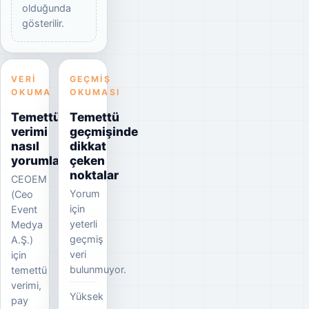
olduğunda
gösterilir.
VERI
GEÇMIŞ
OKUMA
OKUMASI
Temettü
Temettü
verimi
geçmişinde
nasıl
dikkat
yorumlanmalı?
çeken
noktalar
CEOEM
Yorum
(Ceo
için
Event
yeterli
Medya
geçmiş
A.Ş.)
veri
için
bulunmuyor.
temettü
verimi,
Yüksek
pay