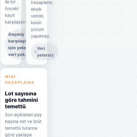
ile bir
hesaplanır;
önceki
eksik
kayıt
veride
karşılaştırılır.
kesin
yorum
Geçmiş
yapılmaz.
karşılaştırma
için yeterli
Veri
veri yok.
yetersiz
MINI
HESAPLAMA
Lot sayısına
göre tahmini
temettü
Son açıklanan pay
başına net ve brüt
temettü tutarına
göre yaklaşık