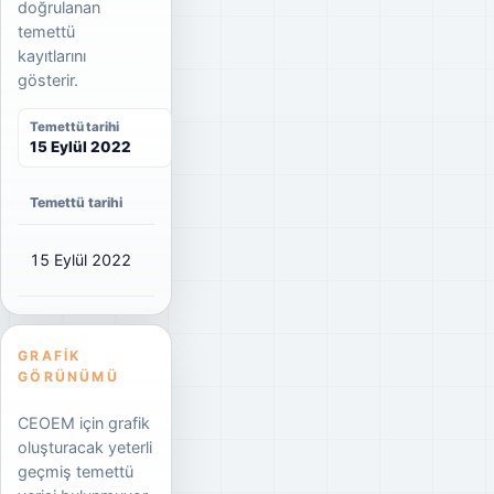
doğrulanan
temettü
kayıtlarını
gösterir.
Temettü tarihi
15 Eylül 2022
Temettü tarihi
Net temettü
Brüt temettü
Dağıtım oranı
15 Eylül 2022
₺0,45
₺0,50
85%
GRAFIK
GÖRÜNÜMÜ
CEOEM için grafik
oluşturacak yeterli
geçmiş temettü