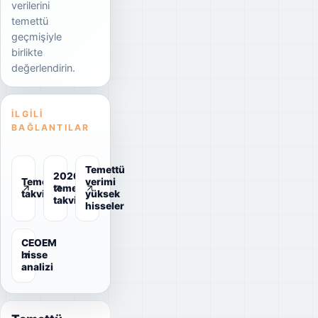
verilerini
temettü
geçmişiyle
birlikte
değerlendirin.
İLGILI
BAĞLANTILAR
Temettü
2026
Temettü
verimi
temettü
takvimi
yüksek
takvimi
hisseler
CEOEM
hisse
analizi