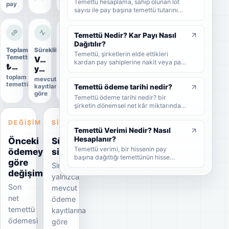
Temettü hesaplama, sahip olunan lot
pay
sayısı ile pay başına temettü tutarının
çarpılmasıyla yapılır. Bu rehberde brüt
temettü, net temettü, stopaj, temettü
verimi ve örnek hesaplama adımlarını
Temettü Nedir? Kar Payı Nasıl
sade şekilde bulabilirsiniz.
Dağıtılır?
Toplam
Süreklilik
Uygulama
Temettü, şirketlerin elde ettikleri
Temettü
durumu
Veri
kardan pay sahiplerine nakit veya pay
₺22,0 Mn
Uygulandı
yetersiz
biçiminde dağıttıkları kar payıdır. Bu
toplam
Kesin
rehberde temettünün ne olduğunu,
mevcut
temettü
veri
kayıtlara
nasıl dağıtıldığını, brüt-net temettü
Temettü ödeme tarihi nedir?
göre
farkını, temettü tarihlerini ve
Temettü ödeme tarihi nedir? bir
yatırımcıların dikkat etmesi
şirketin dönemsel net kâr miktarından
gerekenleri sade şekilde bulabilirsiniz.
nakit veya hisse senedi cinsinden
şirket ortaklarına pay vermesidir.
DEĞIŞIM
SINYAL
Temettü Verimi Nedir? Nasıl
Hesaplanır?
Önceki
Süreklilik
Temettü verimi, bir hissenin pay
ödemeye
sinyali
başına dağıttığı temettünün hisse
göre
Sinyal
fiyatına oranını gösteren yüzdesel bir
değişim
göstergedir. Bu rehberde temettü
yalnızca
veriminin nasıl hesaplandığını, yüksek
Son
mevcut
temettü veriminin ne anlama geldiğini
net
ve yatırımcıların bu oranı nasıl
ödeme
yorumlaması gerektiğini sade
temettü
kayıtlarına
örneklerle bulabilirsiniz.
ödemesi
göre