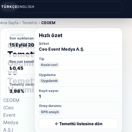
TÜRKÇE
ENGLISH
Ana Sayfa
Temettü
CEOEM
Hızlı özet
CEOEM
Son açıklanan temettü tarihi
CEOEM
Şirket
15 Eylül 2022
Ceo Event Medya A.Ş.
Temettü
Tip
Geçmişi
Son net temettü
Kesin veri
₺0,45
ve
Uygulama
Temettü
Uygulandı
Temettü verimi
Verimi
3,98%
Kayıt sayısı
1
CEOEM
Onay durumu
(Ceo
SPK onaylı
Event
Medya
Temettü listesine dön
A.Ş.)