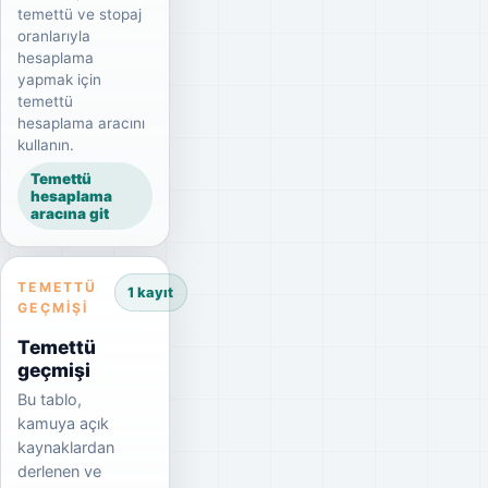
temettü ve stopaj
oranlarıyla
hesaplama
yapmak için
temettü
hesaplama aracını
kullanın.
Temettü
hesaplama
aracına git
TEMETTÜ
1 kayıt
GEÇMIŞI
Temettü
geçmişi
Bu tablo,
kamuya açık
kaynaklardan
derlenen ve