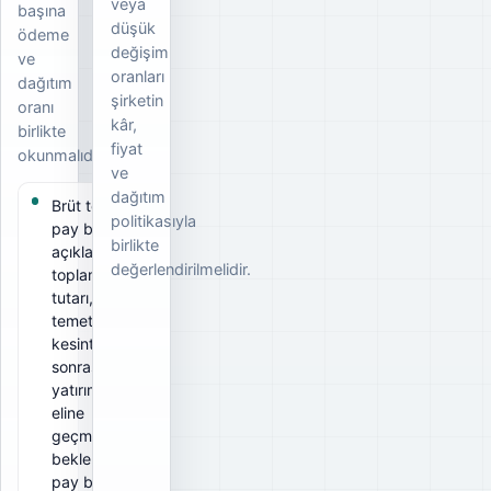
veya
başına
düşük
ödeme
değişim
ve
oranları
dağıtım
şirketin
oranı
kâr,
birlikte
fiyat
okunmalıdır.
ve
dağıtım
Brüt temettü
politikasıyla
pay başına
birlikte
açıklanan
değerlendirilmelidir.
toplam
tutarı, net
temettü ise
kesintiler
sonrası
yatırımcının
eline
geçmesi
beklenen
pay başına