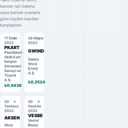
benzer net ödeme
veya benzer oranlara
göre seçilen kayıtları
karşılaştırın.
17 Ekim
26 Mayıs
2022
2022
PKART
GWIND
Plastikkart
Akıllı Kart
Galata
İletişim
Wınd
Sistemleri
Enerji
Sanayi ve
A.Ş.
Ticaret
A.Ş.
₺0,2524
₺0,6438
20
30
Temmuz
Haziran
2022
2022
VESBE
AKSEN
Vestel
Aksa
Beyaz