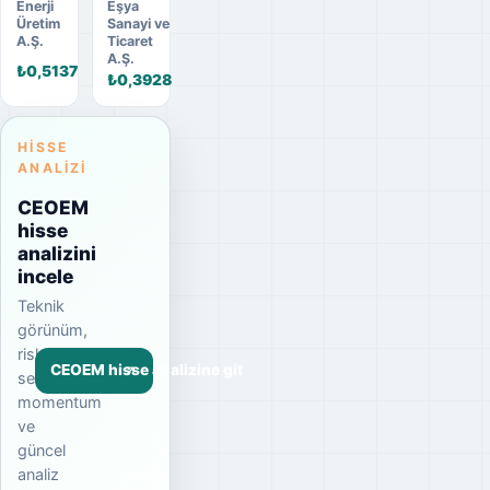
Enerji
Eşya
Üretim
Sanayi ve
A.Ş.
Ticaret
A.Ş.
₺0,5137
₺0,3928
HISSE
ANALIZI
CEOEM
hisse
analizini
incele
Teknik
görünüm,
risk
CEOEM hisse analizine git
seviyesi,
momentum
ve
güncel
analiz