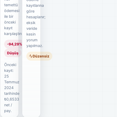
temettü
kayıtlarına
ödemesi
göre
ile bir
hesaplanır;
önceki
eksik
kayıt
veride
karşılaştırılır.
kesin
yorum
-94,29%
yapılmaz.
Düşüş
Düzensiz
Önceki
kayıt:
25
Temmuz
2024
tarihinde
₺0,6533
net /
pay.