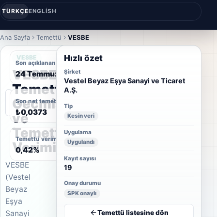
TÜRKÇE
ENGLISH
Ana Sayfa
Temettü
VESBE
Hızlı özet
VESBE
Son açıklanan temettü tarihi
VESBE
Şirket
24 Temmuz 2025
Vestel Beyaz Eşya Sanayi ve Ticaret
Temettü
A.Ş.
Geçmişi
Son net temettü
Tip
₺0,0373
ve
Kesin veri
Temettü
Uygulama
Temettü verimi
Uygulandı
Verimi
0,42%
Kayıt sayısı
VESBE
19
(Vestel
Onay durumu
Beyaz
SPK onaylı
Eşya
Temettü listesine dön
Sanayi