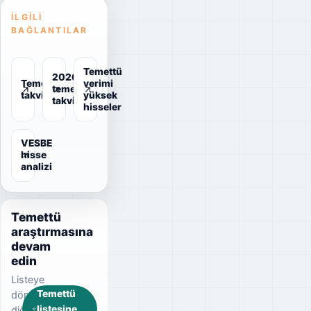
İLGILI
BAĞLANTILAR
Temettü
2026
Temettü
verimi
temettü
takvimi
yüksek
takvimi
hisseler
VESBE
hisse
analizi
Temettü
araştırmasına
devam
edin
Listeye
Temettü
dönerek
listesine
diğer