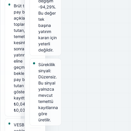
değişim
Brüt temettü
-94,29%.
pay başına
Bu değer
açıklanan
tek
toplam
başına
tutarı, net
yatırım
temettü ise
kararı için
kesintiler
yeterli
sonrası
değildir.
yatırımcının
eline
Süreklilik
geçmesi
sinyali:
beklenen
Düzensiz.
pay başına
Bu sinyal
tutarı
yalnızca
gösterir. Bu
mevcut
kayıtta brüt
temettü
₺0,04, net
kayıtlarına
₺0,0373.
göre
üretilir.
VESBE için
açıklanan