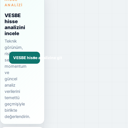
ANALIZI
VESBE
hisse
analizini
incele
Teknik
görünüm,
risk
VESBE hisse analizine git
seviyesi,
momentum
ve
güncel
analiz
verilerini
temettü
geçmişiyle
birlikte
değerlendirin.