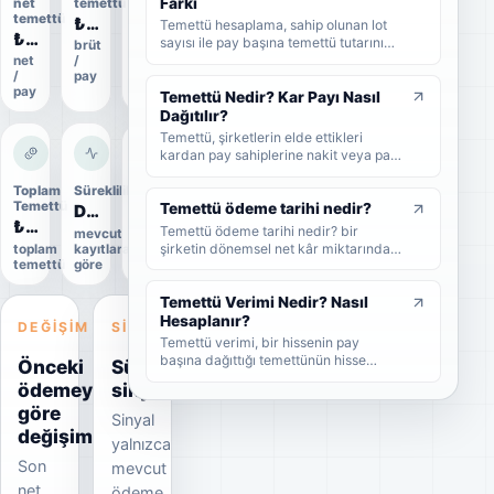
Farkı
net
temettü
oranı
gerektiğini sade şekilde bulabilirsiniz.
temettü
₺0,04
25%
Temettü hesaplama, sahip olunan lot
₺0,0373
sayısı ile pay başına temettü tutarının
brüt
ödeme
çarpılmasıyla yapılır. Bu rehberde brüt
net
/
oranı
/
pay
temettü, net temettü, stopaj, temettü
pay
verimi ve örnek hesaplama adımlarını
Temettü Nedir? Kar Payı Nasıl
sade şekilde bulabilirsiniz.
Dağıtılır?
Temettü, şirketlerin elde ettikleri
kardan pay sahiplerine nakit veya pay
biçiminde dağıttıkları kar payıdır. Bu
rehberde temettünün ne olduğunu,
Toplam
Süreklilik
Uygulama
Temettü
durumu
nasıl dağıtıldığını, brüt-net temettü
Temettü ödeme tarihi nedir?
Düzensiz
₺70,2 Mn
Uygulandı
farkını, temettü tarihlerini ve
Temettü ödeme tarihi nedir? bir
mevcut
yatırımcıların dikkat etmesi
şirketin dönemsel net kâr miktarından
toplam
kayıtlara
Kesin
gerekenleri sade şekilde bulabilirsiniz.
temettü
göre
veri
nakit veya hisse senedi cinsinden
şirket ortaklarına pay vermesidir.
Temettü Verimi Nedir? Nasıl
Hesaplanır?
DEĞIŞIM
SINYAL
Temettü verimi, bir hissenin pay
başına dağıttığı temettünün hisse
Önceki
Süreklilik
fiyatına oranını gösteren yüzdesel bir
ödemeye
sinyali
göstergedir. Bu rehberde temettü
göre
veriminin nasıl hesaplandığını, yüksek
Sinyal
temettü veriminin ne anlama geldiğini
değişim
yalnızca
ve yatırımcıların bu oranı nasıl
Son
yorumlaması gerektiğini sade
mevcut
örneklerle bulabilirsiniz.
net
ödeme