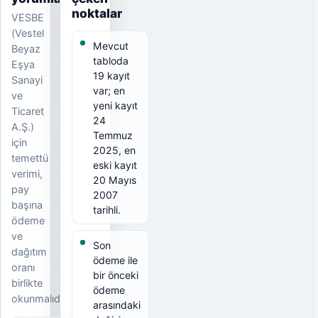
noktalar
VESBE
(Vestel
Mevcut
Beyaz
tabloda
Eşya
19 kayıt
Sanayi
var; en
ve
yeni kayıt
Ticaret
24
A.Ş.)
Temmuz
için
2025, en
temettü
eski kayıt
verimi,
20 Mayıs
pay
2007
başına
tarihli.
ödeme
ve
Son
dağıtım
ödeme ile
oranı
bir önceki
birlikte
ödeme
okunmalıdır.
arasındaki