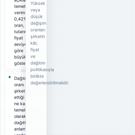
Yüksek
temettü
veya
verimi
düşük
0,42%. Bu
değişim
oran, ödeme
oranları
tutarının ilgili
şirketin
fiyat
kâr,
seviyesine
fiyat
göre
ve
büyüklüğünü
dağıtım
gösterir.
politikasıyla
birlikte
Dağıtım
değerlendirilmelidir.
oranı 25%;
şirketin elde
ettiği kârın
ne kadarını
temettü
olarak
dağıttığını
anlamaya