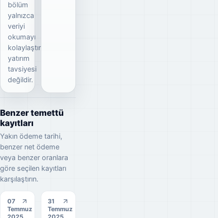
bölüm
yalnızca
veriyi
okumayı
kolaylaştırır;
yatırım
tavsiyesi
değildir.
Benzer temettü
kayıtları
Yakın ödeme tarihi,
benzer net ödeme
veya benzer oranlara
göre seçilen kayıtları
karşılaştırın.
07
31
Temmuz
Temmuz
2025
2025