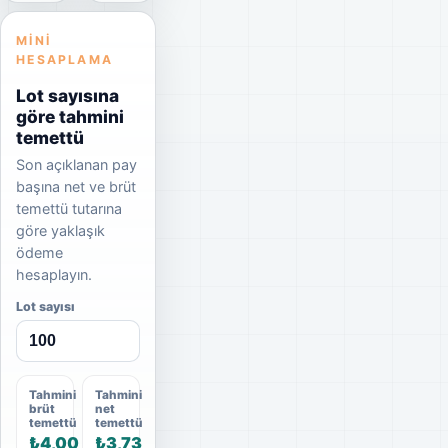
MINI
HESAPLAMA
Lot sayısına
göre tahmini
temettü
Son açıklanan pay
başına net ve brüt
temettü tutarına
göre yaklaşık
ödeme
hesaplayın.
Lot sayısı
Tahmini
Tahmini
brüt
net
temettü
temettü
₺4,00
₺3,73