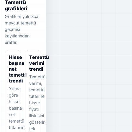
Temettü
grafikleri
Grafikler yalnızca
mevcut temettü
geçmişi
kayıtlarından
üretilir.
Hisse
Temettü
başına
verimi
net
trendi
temettü
Temettü
trendi
verimi,
Yıllara
temettü
göre
tutarı ile
hisse
hisse
başına
fiyatı
net
ilişkisini
temettü
gösterir;
tutarının
tek