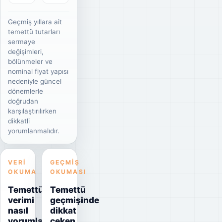
Geçmiş yıllara ait
temettü tutarları
sermaye
değişimleri,
bölünmeler ve
nominal fiyat yapısı
nedeniyle güncel
dönemlerle
doğrudan
karşılaştırılırken
dikkatli
yorumlanmalıdır.
VERI
GEÇMIŞ
OKUMA
OKUMASI
Temettü
Temettü
verimi
geçmişinde
nasıl
dikkat
yorumlanmalı?
çeken