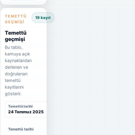
TEMETTÜ
19 kayıt
GEÇMIŞI
Temettü
geçmişi
Bu tablo,
kamuya açık
kaynaklardan
derlenen ve
doğrulanan
temettü
kayıtlarını
gösterir.
Temettü tarihi
24 Temmuz 2025
Net
Brüt
Temettü tarihi
Dağıtım oranı
temettü
temettü