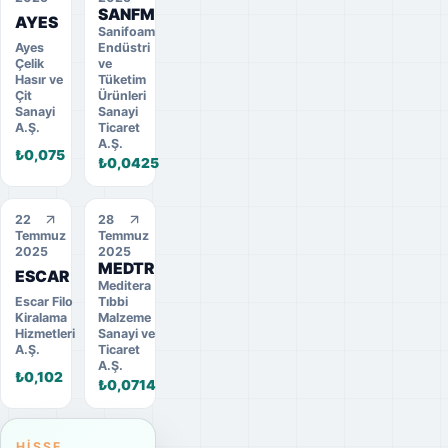
SANFM
AYES
Sanifoam
Ayes
Endüstri
Çelik
ve
Hasır ve
Tüketim
Çit
Ürünleri
Sanayi
Sanayi
A.Ş.
Ticaret
A.Ş.
₺0,075
₺0,0425
22
28
Temmuz
Temmuz
2025
2025
MEDTR
ESCAR
Meditera
Escar Filo
Tıbbi
Kiralama
Malzeme
Hizmetleri
Sanayi ve
A.Ş.
Ticaret
A.Ş.
₺0,102
₺0,0714
HISSE