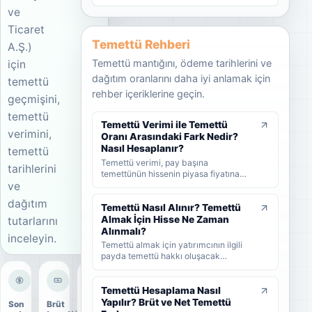
ve
Ticaret
Temettü Rehberi
A.Ş.)
Temettü mantığını, ödeme tarihlerini ve
için
dağıtım oranlarını daha iyi anlamak için
temettü
rehber içeriklerine geçin.
geçmişini,
temettü
Temettü Verimi ile Temettü
verimini,
Oranı Arasındaki Fark Nedir?
Nasıl Hesaplanır?
temettü
Temettü verimi, pay başına
tarihlerini
temettünün hissenin piyasa fiyatına
ve
oranını; temettü dağıtım oranı ise
şirket kârının ne kadarının ortaklara
dağıtım
dağıtıldığını gösterir. KAP'ta görülen
Temettü Nasıl Alınır? Temettü
kâr payı oranı ise çoğunlukla 1 TL
Almak İçin Hisse Ne Zaman
tutarlarını
nominal değere göre hesaplanan ayrı
Alınmalı?
inceleyin.
bir yüzdedir. Bu rehberde temettü
Temettü almak için yatırımcının ilgili
verimi, dağıtım oranı ve KAP temettü
payda temettü hakkı oluşacak
oranı arasındaki farkları formüller ve
tarihlerden önce hisse sahibi olması
örneklerle öğrenebilirsiniz.
gerekir. Bu rehberde temettünün nasıl
alındığını, hak kullanım tarihi, kayıt
Temettü Hesaplama Nasıl
tarihi ve ödeme tarihi arasındaki farkı
Yapılır? Brüt ve Net Temettü
Son
Brüt
Dağıtım
ve yatırımcıların nelere dikkat etmesi