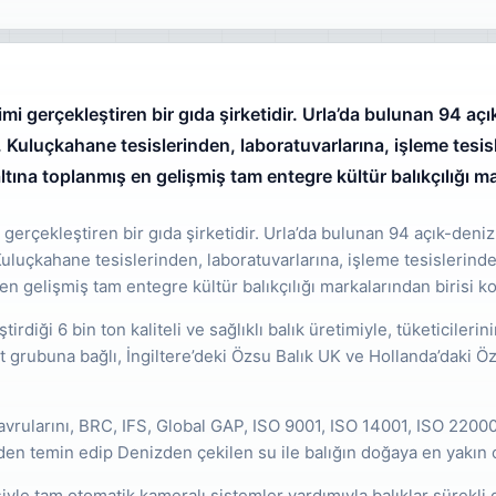
imi gerçekleştiren bir gıda şirketidir. Urla’da bulunan 94 aç
. Kuluçkahane tesislerinden, laboratuvarlarına, işleme tesis
altına toplanmış en gelişmiş tam entegre kültür balıkçılığı 
 gerçekleştiren bir gıda şirketidir. Urla’da bulunan 94 açık-deni
Kuluçkahane tesislerinden, laboratuvarlarına, işleme tesislerind
 en gelişmiş tam entegre kültür balıkçılığı markalarından birisi 
rdiği 6 bin ton kaliteli ve sağlıklı balık üretimiyle, tüketicilerini
et grubuna bağlı, İngiltere’deki Özsu Balık UK ve Hollanda’daki Özs
yavrularını, BRC, IFS, Global GAP, ISO 9001, ISO 14001, ISO 220
den temin edip Denizden çekilen su ile balığın doğaya en yakın 
siyle tam otomatik kameralı sistemler yardımıyla balıklar sürekli