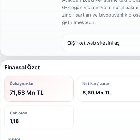
6-7 öğün vitamin ve mineral bakımı
zincir şartları ve biyogüvenlik pro
getirilmektedir.
Şirket web sitesini aç
Finansal Özet
Özkaynaklar
Net kar / zarar
71,58 Mn TL
8,69 Mn TL
Cari oran
1,18
Kalem