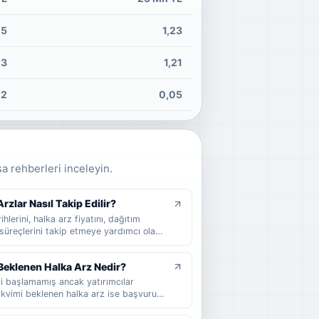
15
1,23
13
1,21
02
0,05
sa rehberleri inceleyin.
zlar Nasıl Takip Edilir?
hlerini, halka arz fiyatını, dağıtım
süreçlerini takip etmeye yardımcı olan
 arz takvimi nedir, nasıl okunur, hangi
cel halka arzları takip ederken nelere
Beklenen Halka Arz Nedir?
ci başlamamış ancak yatırımcılar
Takvimi beklenen halka arz ise başvuru
ihi henüz kesinleşmemiş şirketler için
klenen halka arz, takvimi beklenen halka