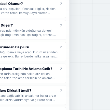
Nasıl Okunur?
 sade şekilde anlatılır.
arz koşulları, finansal bilgiler, riskler,
lgi veren temel kamuyu aydınlatma
unu, hangi bölümlerin dikkatle okunması
e yatırımcıların izahnameyi nasıl
t Düşer?
niz.
ar arasında mümkün olduğunca dengeli
it dağıtımın nasıl çalıştığını, oransal
 nasıl etkilediğini ve halka arzda kaç
 sade örneklerle bulabilirsiniz.
 Kurumdan Başvuru
unduğu banka veya aracı kurum üzerinden
z gerekir. Bu rehberde halka arza nasıl
ontrol etmeniz gerektiğini, dağıtım
an yatırımcıların nelere dikkat etmesi
oplama Tarihi Ne Anlama Gelir?
en tarih aralığında halka arz edilen
rde talep toplama tarihinin ne anlama
 yatırımcıların nelere dikkat etmesi
lere Dikkat Etmeli?
anç sağlayabilir; ancak her halka arzın
ka arzın yatırımcıya ve şirkete nasıl
 oluşturabileceğini, halka arz sonrası
 yatırımcıların karar vermeden önce