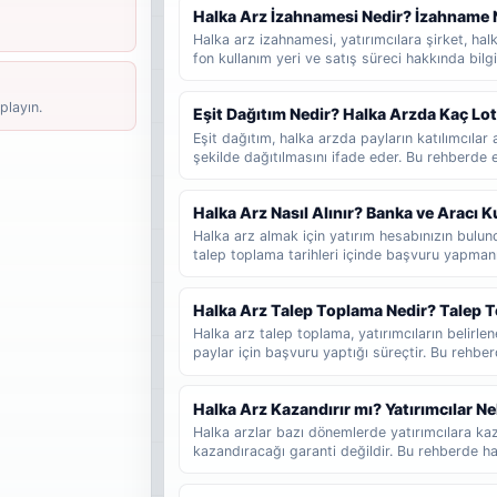
Halka Arz İzahnamesi Nedir? İzahname 
arz ve talep toplama aşaması arasındaki farklar
Halka arz izahnamesi, yatırımcılara şirket, halka 
fon kullanım yeri ve satış süreci hakkında bi
belgesidir. Bu rehberde izahnamenin ne olduğ
gerektiğini, SPK onayının ne anlama geldiğini v
playın.
Eşit Dağıtım Nedir? Halka Arzda Kaç Lo
değerlendirebileceğini sade şekilde bulabilirsi
Eşit dağıtım, halka arzda payların katılımcıl
şekilde dağıtılmasını ifade eder. Bu rehberde eş
dağıtımdan farkını, fazla talep girmenin sonucu
lot düşebileceğinin nasıl tahmin edilebileceğini
Halka Arz Nasıl Alınır? Banka ve Aracı
Halka arz almak için yatırım hesabınızın bul
talep toplama tarihleri içinde başvuru yapmanı
katılacağınızı, talep girerken hangi bilgileri k
sonucunun nasıl takip edildiğini ve yeni başlay
Halka Arz Talep Toplama Nedir? Talep T
gerektiğini adım adım bulabilirsiniz.
Halka arz talep toplama, yatırımcıların belirlen
paylar için başvuru yaptığı süreçtir. Bu rehbe
geldiğini, başvuru sürecinin nasıl işlediğini ve
gerektiğini sade şekilde bulabilirsiniz.
Halka Arz Kazandırır mı? Yatırımcılar Ne
Halka arzlar bazı dönemlerde yatırımcılara kaz
kazandıracağı garanti değildir. Bu rehberde hal
fayda sağlayabileceğini, hangi durumlarda risk
fiyat hareketlerinin neden değişebileceğini ve