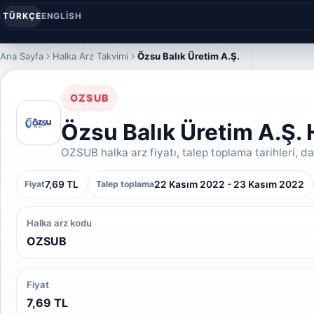
TÜRKÇE
ENGLISH
Ana Sayfa
Halka Arz Takvimi
Özsu Balık Üretim A.Ş.
OZSUB
Özsu Balık Üretim A.Ş. 
OZSUB halka arz fiyatı, talep toplama tarihleri, dağ
7,69 TL
22 Kasım 2022 - 23 Kasım 2022
Fiyat
Talep toplama
Halka arz kodu
OZSUB
Fiyat
7,69 TL