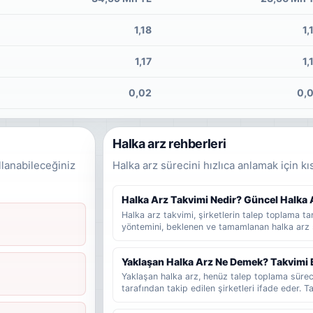
1,18
1,
1,17
1,
0,02
0,
Halka arz rehberleri
llanabileceğiniz
Halka arz sürecini hızlıca anlamak için kı
Halka Arz Takvimi Nedir? Güncel Halka Ar
Halka arz takvimi, şirketlerin talep toplama tari
yöntemini, beklenen ve tamamlanan halka arz 
rehber niteliğinde bir listedir. Bu yazıda halka
bilgilere dikkat edilmelidir ve yatırımcılar gün
Yaklaşan Halka Arz Ne Demek? Takvimi 
bakmalıdır sade şekilde anlatılır.
Yaklaşan halka arz, henüz talep toplama süre
tarafından takip edilen şirketleri ifade eder. 
veya hazırlık sürecinde olup talep toplama tar
kullanılır. Bu rehberde yaklaşan halka arz, be