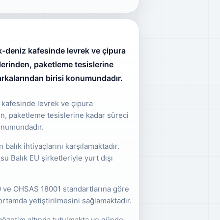
ık-deniz kafesinde levrek ve çipura
lerinden, paketleme tesislerine
markalarından birisi konumundadır.
z kafesinde levrek ve çipura
en, paketleme tesislerine kadar süreci
konumundadır.
n balık ihtiyaçlarını karşılamaktadır.
u Balık EU şirketleriyle yurt dışı
00 ve OHSAS 18001 standartlarına göre
ortamda yetiştirilmesini sağlamaktadır.
 gözetim altında tutulmakta ve günde