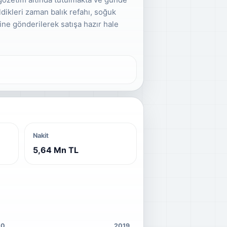
ikleri zaman balık refahı, soğuk
ine gönderilerek satışa hazır hale
Nakit
5,64 Mn TL
20
2019