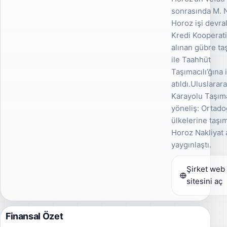
sonrasında M. N
Horoz işi devra
Kredi Kooperati
alınan gübre ta
ile Taahhüt
Taşımacılı’ğına 
atıldı.Uluslarara
Karayolu Taşıma
yöneliş: Ortad
ülkelerine taşım
Horoz Nakliyat 
yaygınlaştı.
Şirket web
sitesini aç
Finansal Özet