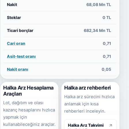
Nakit
68,08 Mn TL
Stoklar
0 TL
Ticari borçlar
682,34 Mn TL
4
Cari oran
0,71
Asit-test oranı
0,71
Nakit oranı
0,05
Halka Arz Hesaplama
Halka arz rehberleri
Araçları
Halka arz sürecini hızlıca
Lot, dağıtım ve olası
anlamak için kısa
kazanç hesaplarını hızlıca
rehberleri inceleyin.
yapmak için
kullanabileceğiniz araçlar.
Halka Arz Takvimi