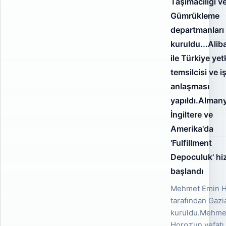
Taşımacılığı v
Gümrükleme
departmanları
kuruldu...Ali
ile Türkiye yetk
temsilcisi ve iş
anlaşması
yapıldı.Alman
İngiltere ve
Amerika'da
'Fulfillment
Depoculuk' hi
başlandı
Mehmet Emin 
tarafından Gazi
kuruldu.Mehme
Horoz’un vefatı