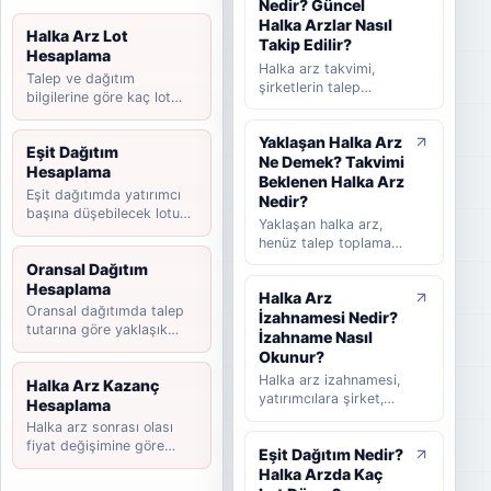
Nedir? Güncel
Halka Arzlar Nasıl
Halka Arz Lot
Takip Edilir?
Hesaplama
Halka arz takvimi,
Talep ve dağıtım
şirketlerin talep
bilgilerine göre kaç lot
toplama tarihlerini,
düşebileceğini hesaplayın.
halka arz fiyatını,
Yaklaşan Halka Arz
dağıtım yöntemini,
Eşit Dağıtım
Ne Demek? Takvimi
beklenen ve
Hesaplama
tamamlanan halka arz
Beklenen Halka Arz
Eşit dağıtımda yatırımcı
süreçlerini takip
Nedir?
başına düşebilecek lotu
etmeye yardımcı olan
Yaklaşan halka arz,
tahmin edin.
rehber niteliğinde bir
henüz talep toplama
listedir. Bu yazıda
süreci başlamamış
Oransal Dağıtım
halka arz takvimi
ancak yatırımcılar
Hesaplama
nedir, nasıl okunur,
Halka Arz
tarafından takip
hangi bilgilere dikkat
Oransal dağıtımda talep
İzahnamesi Nedir?
edilen şirketleri ifade
edilmelidir ve
tutarına göre yaklaşık
eder. Takvimi
İzahname Nasıl
yatırımcılar güncel
payınızı hesaplayın.
beklenen halka arz ise
Okunur?
halka arzları takip
başvuru veya hazırlık
Halka arz izahnamesi,
Halka Arz Kazanç
ederken nelere
sürecinde olup talep
yatırımcılara şirket,
Hesaplama
bakmalıdır sade
toplama tarihi henüz
halka arz koşulları,
şekilde anlatılır.
Halka arz sonrası olası
kesinleşmemiş
finansal bilgiler,
fiyat değişimine göre
şirketler için kullanılır.
Eşit Dağıtım Nedir?
riskler, fon kullanım
kazanç senaryosunu
Bu rehberde yaklaşan
Halka Arzda Kaç
yeri ve satış süreci
hesaplayın.
halka arz, beklenen