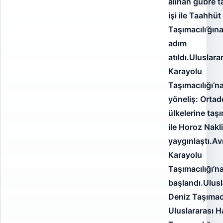
alınan gübre 
işi ile Taahhüt
Taşımacılı’ğına
adım
atıldı.Uluslara
Karayolu
Taşımacılığı’n
yöneliş: Orta
ülkelerine taşı
ile Horoz Nakli
yaygınlaştı.Av
Karayolu
Taşımacılığı’n
başlandı.Ulusl
Deniz Taşımacı
Uluslararası 