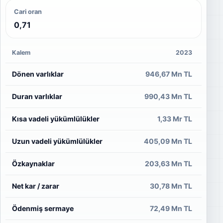
Cari oran
0,71
Kalem
2023
Dönen varlıklar
946,67 Mn TL
6
Duran varlıklar
990,43 Mn TL
Kısa vadeli yükümlülükler
1,33 Mr TL
Uzun vadeli yükümlülükler
405,09 Mn TL
3
Özkaynaklar
203,63 Mn TL
1
Net kar / zarar
30,78 Mn TL
Ödenmiş sermaye
72,49 Mn TL