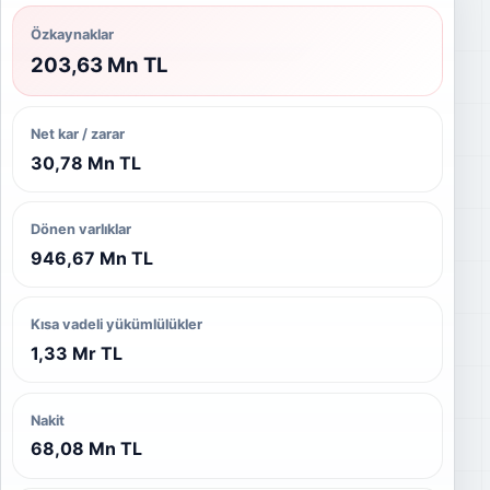
Özkaynaklar
203,63 Mn TL
Net kar / zarar
30,78 Mn TL
Dönen varlıklar
946,67 Mn TL
Kısa vadeli yükümlülükler
1,33 Mr TL
Nakit
68,08 Mn TL