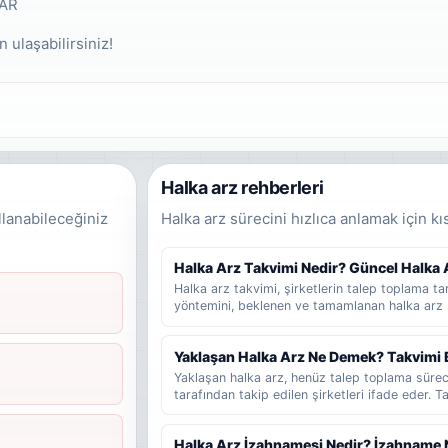
ZAR
 ulaşabilirsiniz!
Halka arz rehberleri
llanabileceğiniz
Halka arz sürecini hızlıca anlamak için kı
Halka Arz Takvimi Nedir? Güncel Halka Ar
Halka arz takvimi, şirketlerin talep toplama tari
yöntemini, beklenen ve tamamlanan halka arz 
rehber niteliğinde bir listedir. Bu yazıda halka
bilgilere dikkat edilmelidir ve yatırımcılar gün
Yaklaşan Halka Arz Ne Demek? Takvimi 
bakmalıdır sade şekilde anlatılır.
Yaklaşan halka arz, henüz talep toplama süre
tarafından takip edilen şirketleri ifade eder. 
veya hazırlık sürecinde olup talep toplama tar
kullanılır. Bu rehberde yaklaşan halka arz, be
Halka Arz İzahnamesi Nedir? İzahname 
arz ve talep toplama aşaması arasındaki farklar