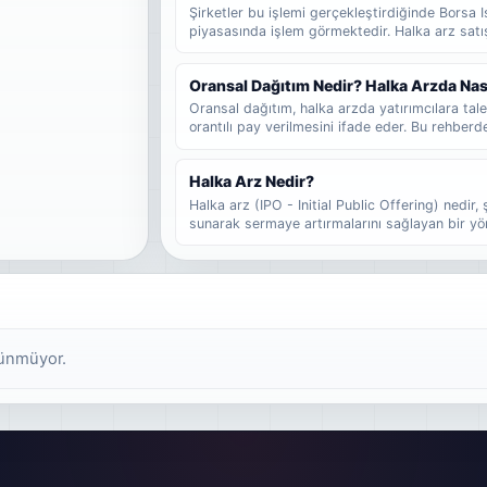
Şirketler bu işlemi gerçekleştirdiğinde Borsa I
piyasasında işlem görmektedir. Halka arz satı
yöntemde şirketler belirli yüzdede hisse ortağı 
benzeri bir şirketin menkul kıymetlerinin halka
Oransal Dağıtım Nedir? Halka Arzda Nas
borsada kote edilir.
Oransal dağıtım, halka arzda yatırımcılara talep
orantılı pay verilmesini ifade eder. Bu rehberde
dağıtımdan farkını, fazla talep girmenin sonucu
lot düşebileceğinin nasıl tahmin edilebileceğini
Halka Arz Nedir?
Halka arz (IPO - Initial Public Offering) nedir, 
sunarak sermaye artırmalarını sağlayan bir yö
senetleri, şirketin belirli bir yüzdesini temsil 
alarak şirkete ortak olurlar. Halka arz, özel bir
geçişini ifade eder ve şirketin büyüme stratejis
rünmüyor.