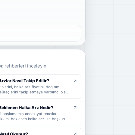
sa rehberleri inceleyin.
zlar Nasıl Takip Edilir?
hlerini, halka arz fiyatını, dağıtım
süreçlerini takip etmeye yardımcı olan
 arz takvimi nedir, nasıl okunur, hangi
cel halka arzları takip ederken nelere
Beklenen Halka Arz Nedir?
ci başlamamış ancak yatırımcılar
Takvimi beklenen halka arz ise başvuru
ihi henüz kesinleşmemiş şirketler için
klenen halka arz, takvimi beklenen halka
Nasıl Okunur?
 sade şekilde anlatılır.