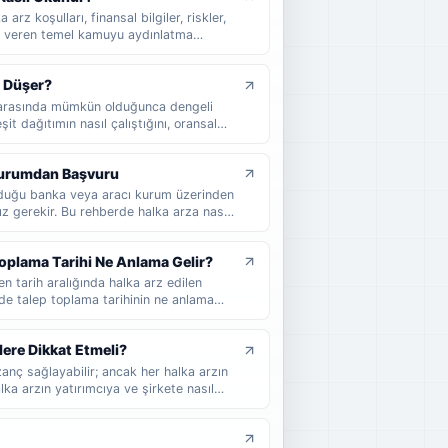
arz koşulları, finansal bilgiler, riskler,
lgi veren temel kamuyu aydınlatma
unu, hangi bölümlerin dikkatle okunması
e yatırımcıların izahnameyi nasıl
t Düşer?
niz.
ar arasında mümkün olduğunca dengeli
it dağıtımın nasıl çalıştığını, oransal
 nasıl etkilediğini ve halka arzda kaç
 sade örneklerle bulabilirsiniz.
 Kurumdan Başvuru
unduğu banka veya aracı kurum üzerinden
z gerekir. Bu rehberde halka arza nasıl
ontrol etmeniz gerektiğini, dağıtım
an yatırımcıların nelere dikkat etmesi
oplama Tarihi Ne Anlama Gelir?
en tarih aralığında halka arz edilen
rde talep toplama tarihinin ne anlama
 yatırımcıların nelere dikkat etmesi
lere Dikkat Etmeli?
anç sağlayabilir; ancak her halka arzın
ka arzın yatırımcıya ve şirkete nasıl
 oluşturabileceğini, halka arz sonrası
 yatırımcıların karar vermeden önce
ulabilirsiniz.