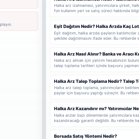
Halka arz izahnamesi, yatırımcılara şirket, halka 
fon kullanım yeri ve satış süreci hakkında bi
belgesidir. Bu rehberde izahnamenin ne olduğ
gerektiğini, SPK onayının ne anlama geldiğini v
playın.
Eşit Dağıtım Nedir? Halka Arzda Kaç Lo
değerlendirebileceğini sade şekilde bulabilirsi
Eşit dağıtım, halka arzda payların katılımcıl
şekilde dağıtılmasını ifade eder. Bu rehberde eş
dağıtımdan farkını, fazla talep girmenin sonucu
lot düşebileceğinin nasıl tahmin edilebileceğini
Halka Arz Nasıl Alınır? Banka ve Aracı
Halka arz almak için yatırım hesabınızın bul
talep toplama tarihleri içinde başvuru yapmanı
katılacağınızı, talep girerken hangi bilgileri k
sonucunun nasıl takip edildiğini ve yeni başlay
Halka Arz Talep Toplama Nedir? Talep T
gerektiğini adım adım bulabilirsiniz.
Halka arz talep toplama, yatırımcıların belirlen
paylar için başvuru yaptığı süreçtir. Bu rehbe
geldiğini, başvuru sürecinin nasıl işlediğini ve
gerektiğini sade şekilde bulabilirsiniz.
Halka Arz Kazandırır mı? Yatırımcılar Ne
Halka arzlar bazı dönemlerde yatırımcılara kaz
kazandıracağı garanti değildir. Bu rehberde hal
fayda sağlayabileceğini, hangi durumlarda risk
fiyat hareketlerinin neden değişebileceğini ve
Borsada Satış Yöntemi Nedir?
nelere dikkat etmesi gerektiğini sade şekilde b