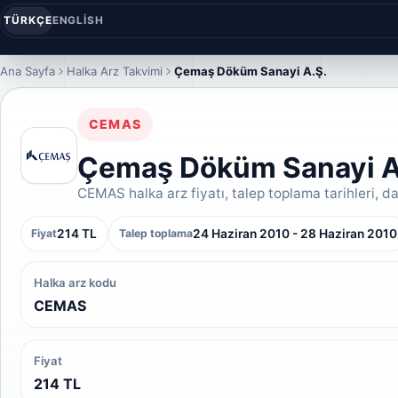
TÜRKÇE
ENGLISH
Ana Sayfa
Halka Arz Takvimi
Çemaş Döküm Sanayi A.Ş.
CEMAS
Çemaş Döküm Sanayi A.
CEMAS halka arz fiyatı, talep toplama tarihleri, dağ
214 TL
24 Haziran 2010 - 28 Haziran 2010
Fiyat
Talep toplama
Halka arz kodu
CEMAS
Fiyat
214 TL