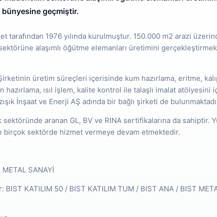
g bünyesine geçmiştir.
 tarafından 1976 yılında kurulmuştur. 150.000 m2 arazi üzerind
ektörüne alaşımlı öğütme elemanları üretimini gerçekleştirmekte
etinin üretim süreçleri içerisinde kum hazırlama, eritme, kal
 hazırlama, ısıl işlem, kalite kontrol ile talaşlı imalat atölyesini 
şık İnşaat ve Enerji AŞ adında bir bağlı şirketi de bulunmaktadı
sektöründe aranan GL, BV ve RINA sertifikalarına da sahiptir. Y
e birçok sektörde hizmet vermeye devam etmektedir.
NA METAL SANAYİ
er: BIST KATILIM 50 / BIST KATILIM TUM / BIST ANA / BIST MET