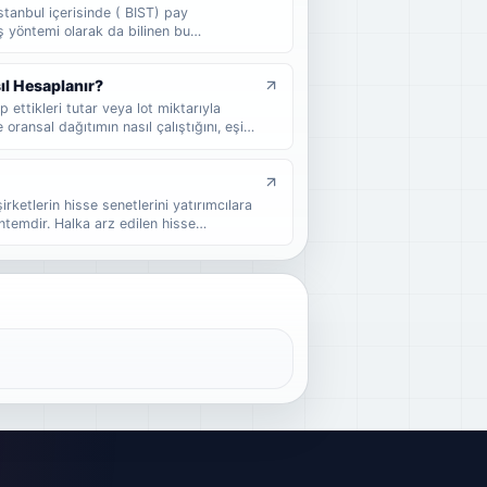
stanbul içerisinde ( BIST) pay
ş yöntemi olarak da bilinen bu
alırlar. Halka arz, bir şirket veya
 arzıdır. Genel olarak, menkul kıymetler
ıl Hesaplanır?
 ettikleri tutar veya lot miktarıyla
 oransal dağıtımın nasıl çalıştığını, eşit
 nasıl etkilediğini ve halka arzda kaç
 sade örneklerle bulabilirsiniz.
şirketlerin hisse senetlerini yatırımcılara
ntemdir. Halka arz edilen hisse
eder ve yatırımcılar bu hisseleri satın
 şirketin halka açık bir şirket statüsüne
inin önemli bir parçası olabilir.