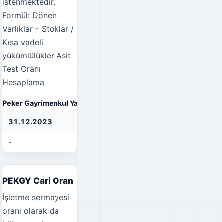
istenmektedir.
Formül: Dönen
Varlıklar – Stoklar /
Kısa vadeli
yükümlülükler
Asit-
Test Oranı
Hesaplama
Peker Gayrimenkul Yatırım Ortaklığı A.Ş. Asit-Test Oranı
31.12.2023
31.12.2022
31
-
-
-
PEKGY Cari Oran
İşletme sermayesi
oranı olarak da