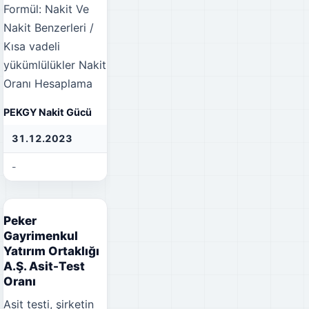
Formül: Nakit Ve
Nakit Benzerleri /
Kısa vadeli
yükümlülükler
Nakit
Oranı Hesaplama
PEKGY Nakit Gücü
31.12.2023
31.12.2022
31
-
-
-
Peker
Gayrimenkul
Yatırım Ortaklığı
A.Ş. Asit-Test
Oranı
Asit testi, şirketin