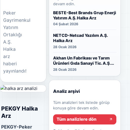
devam edin.
BESTE-Best Brands Grup Enerji
Peker
Yatırım A.Ş. Halka Arz
Gayrimenkul
04 Şubat 2026
Yatırım
Ortaklığı
NETCD-Netcad Yazılım A.Ş.
Halka Arz
A.Ş.
28 Ocak 2026
Halka
arz
Akhan Un Fabrikası ve Tarım
Ürünleri Gıda Sanayi Tic. A.Ş.
haberi
Halka Arz
28 Ocak 2026
yayınlandı!
Analiz arşivi
Tüm analizleri tek listede görüp
PEKGY Halka
konuya göre devam edin.
Arz
Tüm analizlere dön
PEKGY-Peker