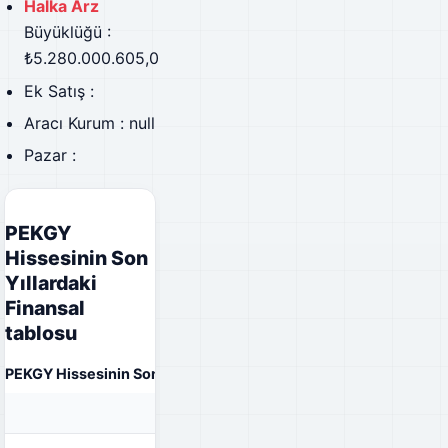
Halka Arz
Büyüklüğü :
₺5.280.000.605,00
Ek Satış :
Aracı Kurum : null
Pazar :
PEKGY
Hissesinin Son
Yıllardaki
Finansal
tablosu
PEKGY Hissesinin Son Yıllardaki Finansal tablosu
31.12.2023
31.12.2022