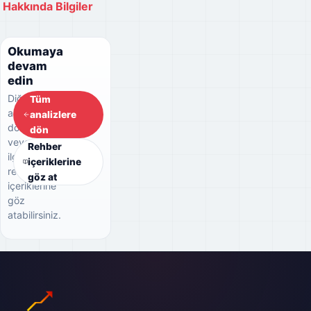
Hakkında Bilgiler
Okumaya
devam
edin
Diğer
Tüm
analizlere
analizlere
dönebilir
dön
veya
Rehber
ilgili
içeriklerine
rehber
göz at
içeriklerine
göz
atabilirsiniz.