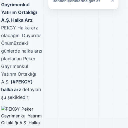
Rehber içeriklerine göz at
Gayrimenkul
Yatırım Ortaklığı
A.Ş. Halka Arz
PEKGY Halka arz
olacağını Duyurdu!
Önümüzdeki
günlerde halka arzı
planlanan Peker
Gayrimenkul
Yatırım Ortaklığı
A.Ş.
(#PEKGY)
halka arz
detayları
şu şekildedir;