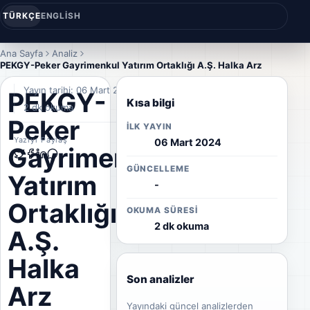
TÜRKÇE
ENGLISH
Ana Sayfa
Analiz
PEKGY-Peker Gayrimenkul Yatırım Ortaklığı A.Ş. Halka Arz
Yayın tarihi: 06 Mart 2024
PEKGY-
Kısa bilgi
2 dk okuma
Peker
İLK YAYIN
Yazıyı Paylaş
06 Mart 2024
Gayrimenkul
GÜNCELLEME
Yatırım
-
Ortaklığı
OKUMA SÜRESI
2 dk okuma
A.Ş.
Halka
Son analizler
Arz
Yayındaki güncel analizlerden