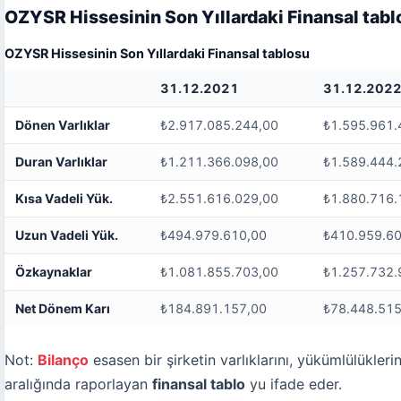
OZYSR Hissesinin Son Yıllardaki Finansal tabl
OZYSR Hissesinin Son Yıllardaki Finansal tablosu
31.12.2021
31.12.202
Dönen Varlıklar
₺2.917.085.244,00
₺1.595.961.
Duran Varlıklar
₺1.211.366.098,00
₺1.589.444.
Kısa Vadeli Yük.
₺2.551.616.029,00
₺1.880.716.
Uzun Vadeli Yük.
₺494.979.610,00
₺410.959.6
Özkaynaklar
₺1.081.855.703,00
₺1.257.732.
Net Dönem Karı
₺184.891.157,00
₺78.448.515
Not:
Bilanço
esasen bir şirketin varlıklarını, yükümlülüklerini
aralığında raporlayan
finansal tablo
yu ifade eder.