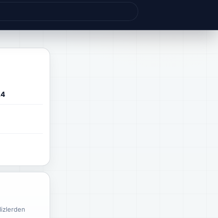
24
lizlerden