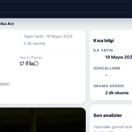
lka Arz
Yayın tarihi: 19 Mayıs 2024
Kısa bilgi
2 dk okuma
İLK YAYIN
19 Mayıs 20
Yazıyı Paylaş
GÜNCELLEME
-
aberi
OKUMA SÜRESI
2 dk okuma
Son analizler
Yayındaki güncel ana