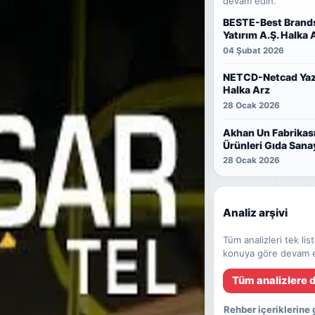
devam edin.
BESTE-Best Brands
Yatırım A.Ş. Halka 
04 Şubat 2026
NETCD-Netcad Yazı
Halka Arz
28 Ocak 2026
Akhan Un Fabrikası
Ürünleri Gıda Sanay
Halka Arz
28 Ocak 2026
Analiz arşivi
Tüm analizleri tek li
konuya göre devam e
Tüm analizlere 
Rehber içeriklerine 