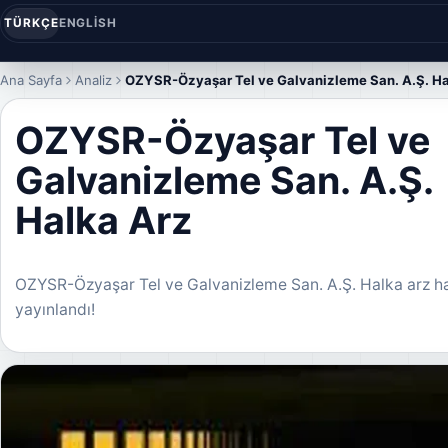
TÜRKÇE
ENGLISH
Ana Sayfa
Analiz
OZYSR-Özyaşar Tel ve Galvanizleme San. A.Ş. Ha
OZYSR-Özyaşar Tel ve
Galvanizleme San. A.Ş.
Halka Arz
OZYSR-Özyaşar Tel ve Galvanizleme San. A.Ş. Halka arz h
yayınlandı!