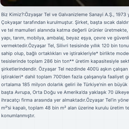
Biz Kimiz?:Özyaşar Tel ve Galvanizleme Sanayi A.Ş., 1973 
Çokyaşar tarafından kurulmuştur. Şirket, başta sıcak daldır
ve tel mamulleri alanında katma değerli ürünler üretmekte, e
yapı, tarım, mobilya, ambalaj, beyaz eşya, çevre ve güvenli
vermektedir.Özyaşar Tel, Silivri tesisinde yıllık 120 bin to
sahip olup, bağlı ortaklıkları ve iştirakleriyle* birlikte mode
tesislerinde toplam 286 bin ton** üretim kapasitesiyle se
şirketlerindendir. Özyaşar Tel nezdinde 400’ü aşkın çalışan 
iştirakleri* dahil toplam 700’den fazla çalışanıyla faaliyet 
ortalama 185 milyon dolarlık geliri ile Türkiye’nin en büyük
başta Avrupa, Orta Doğu ve Amerika’da yaklaşık 70 ülkeye y
ihracatçı firma arasında yer almaktadır.Özyaşar Tel’in yöne
m²’si kapalı, toplam 48 bin m² alan üzerine kurulu üretim te
konumlanmıştır.