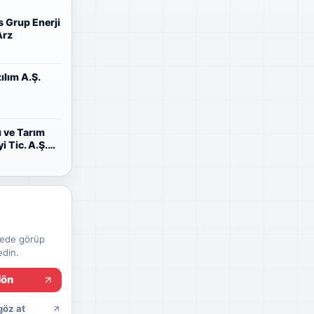
 Grup Enerji
Arz
lım A.Ş.
 ve Tarım
i Tic. A.Ş.
stede görüp
din.
dön
göz at