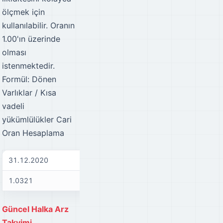
ölçmek için
kullanılabilir. Oranın
1.00'ın üzerinde
olması
istenmektedir.
Formül: Dönen
Varlıklar / Kısa
vadeli
yükümlülükler
Cari
Oran Hesaplama
31.12.2020
31.12.2021
31
1.0321
1.073
0.
Güncel Halka Arz
Takvimi