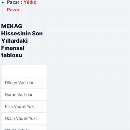
Pazar :
Yıldız
Pazar
MEKAG
Hissesinin Son
Yıllardaki
Finansal
tablosu
31.12.2020
31.12.2021
Dönen Varlıklar
₺138.245.373,00
₺234.338.556,00
Duran Varlıklar
₺54.868.794,00
₺72.460.067,00
Kısa Vadeli Yük.
₺133.952.183,00
₺218.402.691,00
Uzun Vadeli Yük.
₺17.224.564,00
₺12.543.159,00