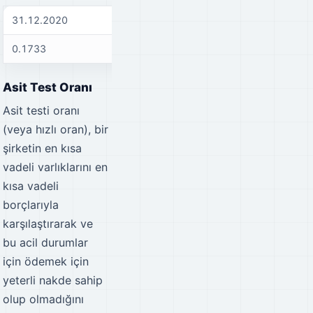
31.12.2020
31.12.2021
31
0.1733
0.2076
0.
Asit Test Oranı
Asit testi oranı
(veya hızlı oran), bir
şirketin en kısa
vadeli varlıklarını en
kısa vadeli
borçlarıyla
karşılaştırarak ve
bu acil durumlar
için ödemek için
yeterli nakde sahip
olup olmadığını