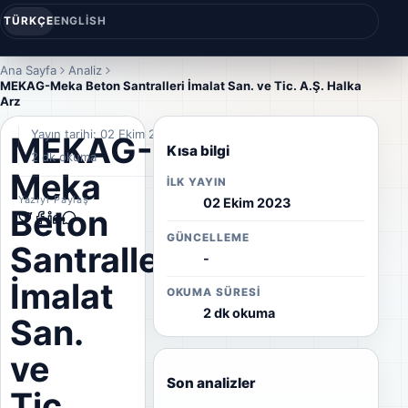
TÜRKÇE
ENGLISH
Ana Sayfa
Analiz
MEKAG-Meka Beton Santralleri İmalat San. ve Tic. A.Ş. Halka
Arz
Yayın tarihi: 02 Ekim 2023
MEKAG-
Kısa bilgi
2 dk okuma
Meka
İLK YAYIN
Yazıyı Paylaş
02 Ekim 2023
Beton
GÜNCELLEME
Santralleri
-
İmalat
OKUMA SÜRESI
2 dk okuma
San.
ve
Son analizler
Tic.