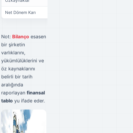
Özkaynaklar
₺41.937.420,00
₺75.852.773,00
Net Dönem Karı
₺41.349.052,00
₺35.605.387,00
Not:
Bilanço
esasen
bir şirketin
varlıklarını,
yükümlülüklerini ve
öz kaynaklarını
belirli bir tarih
aralığında
raporlayan
finansal
tablo
yu ifade eder.