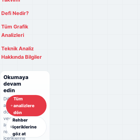
Defi Nedir?
Tüm Grafik
Analizleri
Teknik Analiz
Hakkında Bilgiler
Okumaya
devam
edin
Diğer
Tüm
analizlere
analizlere
dönebilir
dön
veya
Rehber
ilgili
içeriklerine
rehber
göz at
içeriklerine