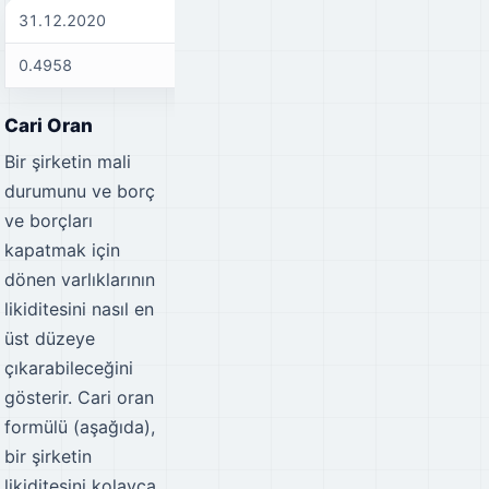
31.12.2020
31.12.2021
31
0.4958
0.5242
0.
Cari Oran
Bir şirketin mali
durumunu ve borç
ve borçları
kapatmak için
dönen varlıklarının
likiditesini nasıl en
üst düzeye
çıkarabileceğini
gösterir. Cari oran
formülü (aşağıda),
bir şirketin
likiditesini kolayca