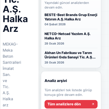
Yayındaki güncel analizlerden
A.Ş.
devam edin.
BESTE-Best Brands Grup Enerji
Halka
Yatırım A.Ş. Halka Arz
04 Şubat 2026
Arz
NETCD-Netcad Yazılım A.Ş.
Halka Arz
28 Ocak 2026
MEKAG-
Meka
Akhan Un Fabrikası ve Tarım
Beton
Ürünleri Gıda Sanayi Tic. A.Ş.
Halka Arz
Santralleri
28 Ocak 2026
İmalat
San.
Analiz arşivi
ve
Tic.
Tüm analizleri tek listede görüp
A.Ş.
konuya göre devam edin.
Halka
Tüm analizlere dön
arz