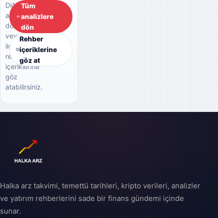
Diğer
Tüm
analizlere
analizlere
dönebilir
dön
veya
Rehber
ilgili
içeriklerine
rehber
göz at
içeriklerine
göz
atabilirsiniz.
Halka arz takvimi, temettü tarihleri, kripto verileri, analizler
ve yatırım rehberlerini sade bir finans gündemi içinde
sunar.