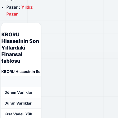
Pazar :
Yıldız
Pazar
KBORU
Hissesinin Son
Yıllardaki
Finansal
tablosu
KBORU Hissesinin Son Yıllardaki Finansal tablosu
31.12.2022
31.12.2021
Dönen Varlıklar
₺288.837.269,00
₺154.037.868,00
Duran Varlıklar
₺354.127.374,00
₺173.630.476,00
Kısa Vadeli Yük.
₺272.897.509,00
₺172.489.408,00