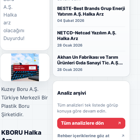
A.Ş.
BESTE-Best Brands Grup Enerji
Yatırım A.Ş. Halka Arz
Halka
04 Şubat 2026
arz
olacağını
NETCD-Netcad Yazılım A.Ş.
Duyurdu!
Halka Arz
28 Ocak 2026
Akhan Un Fabrikası ve Tarım
Ürünleri Gıda Sanayi Tic. A.Ş.
Halka Arz
28 Ocak 2026
Kuzey Boru A.Ş.
Analiz arşivi
Türkiye Merkezli Bir
Tüm analizleri tek listede görüp
Plastik Boru
konuya göre devam edin.
Şirketidir.
Tüm analizlere dön
KBORU Halka
Rehber içeriklerine göz at