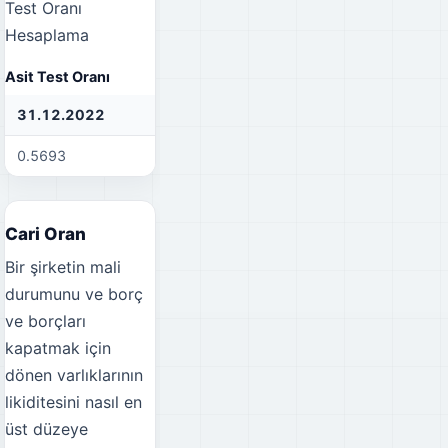
Test Oranı
Hesaplama
Asit Test Oranı
31.12.2022
31.12.2021
30
0.5693
0.7178
0.
Cari Oran
Bir şirketin mali
durumunu ve borç
ve borçları
kapatmak için
dönen varlıklarının
likiditesini nasıl en
üst düzeye