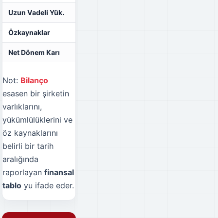
Uzun Vadeli Yük.
₺41.853.567,00
₺37.941.396,00
Özkaynaklar
₺328.213.567,00
₺117.237.540,00
Net Dönem Karı
₺108.456.754,00
₺5.756.687,00
Not:
Bilanço
esasen bir şirketin
varlıklarını,
yükümlülüklerini ve
öz kaynaklarını
belirli bir tarih
aralığında
raporlayan
finansal
tablo
yu ifade eder.