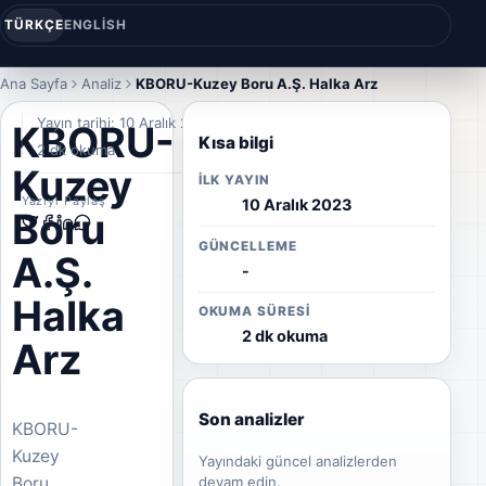
TÜRKÇE
ENGLISH
Ana Sayfa
Analiz
KBORU-Kuzey Boru A.Ş. Halka Arz
Yayın tarihi: 10 Aralık 2023
KBORU-
Kısa bilgi
2 dk okuma
Kuzey
İLK YAYIN
Yazıyı Paylaş
10 Aralık 2023
Boru
GÜNCELLEME
A.Ş.
-
Halka
OKUMA SÜRESI
2 dk okuma
Arz
Son analizler
KBORU-
Kuzey
Yayındaki güncel analizlerden
Boru
devam edin.