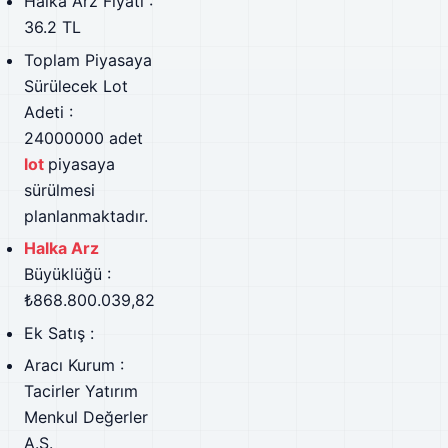
Halka Arz Fiyatı :
36.2 TL
Toplam Piyasaya
Sürülecek Lot
Adeti :
24000000 adet
lot
piyasaya
sürülmesi
planlanmaktadır.
Halka Arz
Büyüklüğü :
₺868.800.039,82
Ek Satış :
Aracı Kurum :
Tacirler Yatırım
Menkul Değerler
A.Ş.