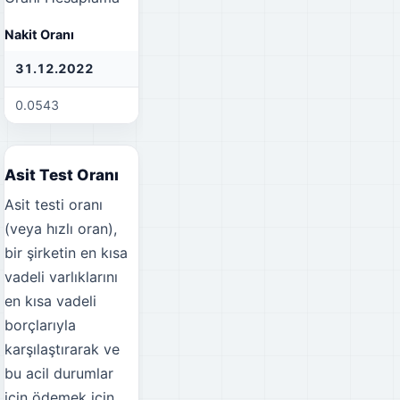
Nakit Oranı
31.12.2022
31.12.2021
30
0.0543
0.1104
0.
Asit Test Oranı
Asit testi oranı
(veya hızlı oran),
bir şirketin en kısa
vadeli varlıklarını
en kısa vadeli
borçlarıyla
karşılaştırarak ve
bu acil durumlar
için ödemek için