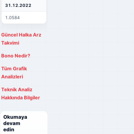
31.12.2022
31.12.2021
30
1.0584
0.893
1.
Güncel Halka Arz
Takvimi
Bono Nedir?
Tüm Grafik
Analizleri
Teknik Analiz
Hakkında Bilgiler
Okumaya
devam
edin