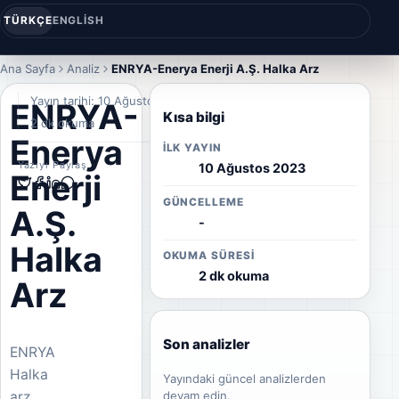
TÜRKÇE
ENGLISH
Ana Sayfa
Analiz
ENRYA-Enerya Enerji A.Ş. Halka Arz
Yayın tarihi: 10 Ağustos 2023
ENRYA-
Kısa bilgi
2 dk okuma
Enerya
İLK YAYIN
Yazıyı Paylaş
10 Ağustos 2023
Enerji
GÜNCELLEME
A.Ş.
-
Halka
OKUMA SÜRESI
2 dk okuma
Arz
Son analizler
ENRYA
Halka
Yayındaki güncel analizlerden
arz
devam edin.