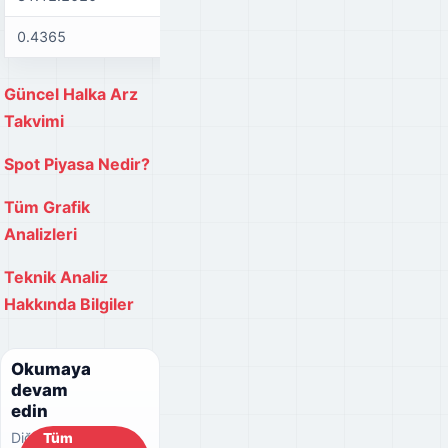
0.4365
0.6844
0.
Güncel Halka Arz
Takvimi
Spot Piyasa Nedir?
Tüm Grafik
Analizleri
Teknik Analiz
Hakkında Bilgiler
Okumaya
devam
edin
Diğer
Tüm