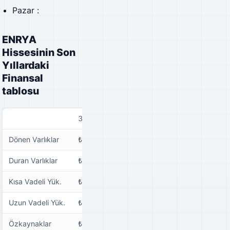
Pazar :
ENRYA
Hissesinin Son
Yıllardaki
Finansal
tablosu
31.12.2020
31.12.2021
Dönen Varlıklar
₺754.891.178,00
₺1.632.017.988,00
Duran Varlıklar
₺1.447.696.268,00
₺1.923.566.204,00
Kısa Vadeli Yük.
₺1.729.249.476,00
₺2.384.612.195,00
Uzun Vadeli Yük.
₺970.853.558,00
₺1.509.093.744,00
Özkaynaklar
₺497.515.588,00
₺338.121.747,00