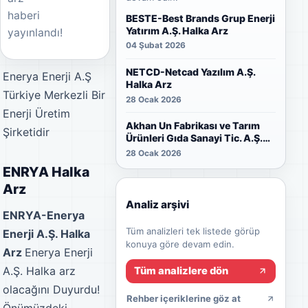
haberi
BESTE-Best Brands Grup Enerji
Yatırım A.Ş. Halka Arz
yayınlandı!
04 Şubat 2026
NETCD-Netcad Yazılım A.Ş.
Enerya Enerji A.Ş
Halka Arz
Türkiye Merkezli Bir
28 Ocak 2026
Enerji Üretim
Akhan Un Fabrikası ve Tarım
Şirketidir
Ürünleri Gıda Sanayi Tic. A.Ş.
Halka Arz
28 Ocak 2026
ENRYA Halka
Arz
Analiz arşivi
ENRYA-Enerya
Tüm analizleri tek listede görüp
Enerji A.Ş. Halka
konuya göre devam edin.
Arz
Enerya Enerji
A.Ş. Halka arz
Tüm analizlere dön
olacağını Duyurdu!
Rehber içeriklerine göz at