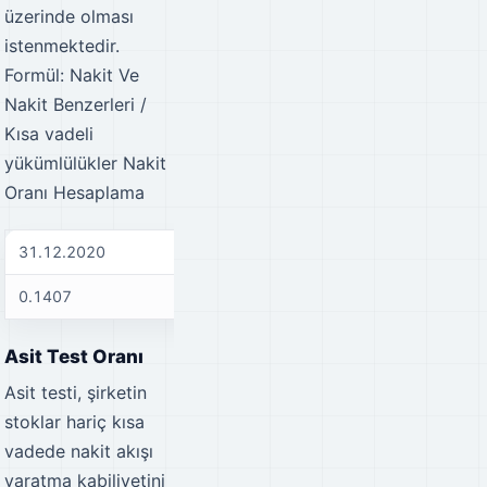
üzerinde olması
istenmektedir.
Formül: Nakit Ve
Nakit Benzerleri /
Kısa vadeli
yükümlülükler
Nakit
Oranı Hesaplama
31.12.2020
31.12.2021
31
0.1407
0.1128
0.
Asit Test Oranı
Asit testi, şirketin
stoklar hariç kısa
vadede nakit akışı
yaratma kabiliyetini