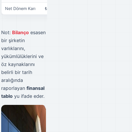
Net Dönem Karı
₺28.970.625,00
₺134.028.830,00
Not:
Bilanço
esasen
bir şirketin
varlıklarını,
yükümlülüklerini ve
öz kaynaklarını
belirli bir tarih
aralığında
raporlayan
finansal
tablo
yu ifade eder.