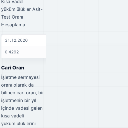
Kısa vadeli
yükümlülükler
Asit-
Test Oranı
Hesaplama
31.12.2020
31.12.2021
31
0.4292
0.6752
0.
Cari Oran
İşletme sermayesi
oranı olarak da
bilinen cari oran, bir
işletmenin bir yıl
içinde vadesi gelen
kısa vadeli
yükümlülüklerini