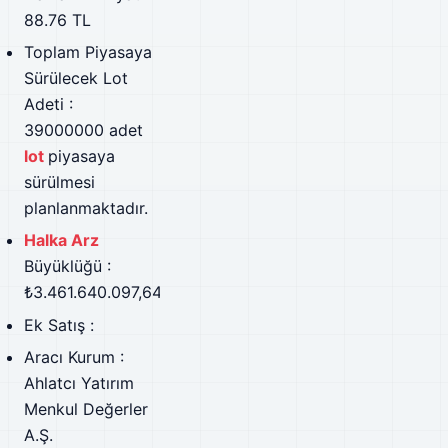
88.76 TL
Toplam Piyasaya
Sürülecek Lot
Adeti :
39000000 adet
lot
piyasaya
sürülmesi
planlanmaktadır.
Halka Arz
Büyüklüğü :
₺3.461.640.097,64
Ek Satış :
Aracı Kurum :
Ahlatcı Yatırım
Menkul Değerler
A.Ş.