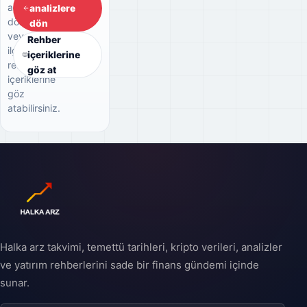
analizlere
analizlere
dönebilir
dön
veya
Rehber
ilgili
içeriklerine
rehber
göz at
içeriklerine
göz
atabilirsiniz.
Halka arz takvimi, temettü tarihleri, kripto verileri, analizler
ve yatırım rehberlerini sade bir finans gündemi içinde
sunar.