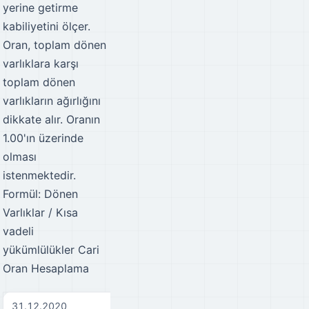
yerine getirme
kabiliyetini ölçer.
Oran, toplam dönen
varlıklara karşı
toplam dönen
varlıkların ağırlığını
dikkate alır. Oranın
1.00'ın üzerinde
olması
istenmektedir.
Formül: Dönen
Varlıklar / Kısa
vadeli
yükümlülükler
Cari
Oran Hesaplama
31.12.2020
31.12.2021
31