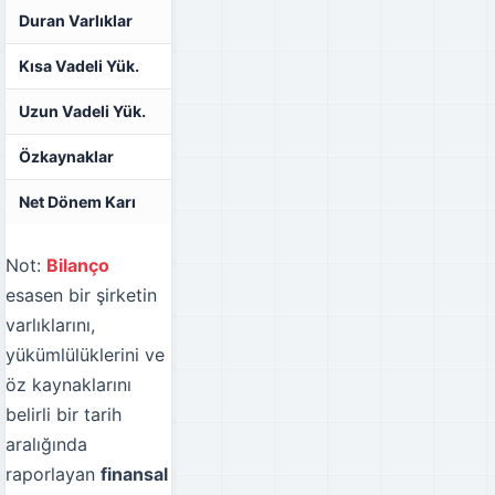
Duran Varlıklar
₺95.735.159,00
₺138.704.046,00
Kısa Vadeli Yük.
₺94.291.662,00
₺337.006.488,00
Uzun Vadeli Yük.
₺158.663.403,00
₺248.585.666,00
Özkaynaklar
₺107.893.236,00
₺169.769.909,00
Net Dönem Karı
₺2.288.122,00
₺17.224.036,00
Not:
Bilanço
esasen bir şirketin
varlıklarını,
yükümlülüklerini ve
öz kaynaklarını
belirli bir tarih
aralığında
raporlayan
finansal