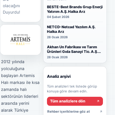
olacağını
BESTE-Best Brands Grup Enerji
Yatırım A.Ş. Halka Arz
Duyurdu!
04 Şubat 2026
NETCD-Netcad Yazılım A.Ş.
Halka Arz
28 Ocak 2026
Akhan Un Fabrikası ve Tarım
Ürünleri Gıda Sanayi Tic. A.Ş.
Halka Arz
28 Ocak 2026
2012 yılında
yolculuğuna
başlayan Artemis
Analiz arşivi
Halı markası ile kısa
Tüm analizleri tek listede görüp
zamanda halı
konuya göre devam edin.
sektörünün liderleri
Tüm analizlere dön
arasında yerini
alarak Türkiye
Rehber içeriklerine göz at