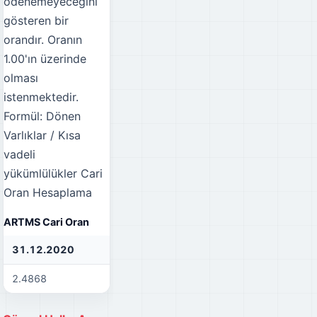
ödenemeyeceğini
gösteren bir
orandır. Oranın
1.00'ın üzerinde
olması
istenmektedir.
Formül: Dönen
Varlıklar / Kısa
vadeli
yükümlülükler
Cari
Oran Hesaplama
ARTMS Cari Oran
31.12.2020
31.12.2021
31
2.4868
0.9294
0.