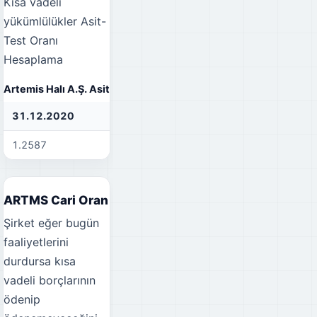
Kısa vadeli
yükümlülükler
Asit-
Test Oranı
Hesaplama
Artemis Halı A.Ş. Asit-Test Oranı
31.12.2020
31.12.2021
31
1.2587
0.3614
0.
ARTMS Cari Oran
Şirket eğer bugün
faaliyetlerini
durdursa kısa
vadeli borçlarının
ödenip