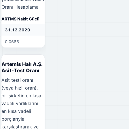
Oranı Hesaplama
ARTMS Nakit Gücü
31.12.2020
31.12.2021
31
0.0685
0.0199
0.
Artemis Halı A.Ş.
Asit-Test Oranı
Asit testi oranı
(veya hızlı oran),
bir şirketin en kısa
vadeli varlıklarını
en kısa vadeli
borçlarıyla
karşılaştırarak ve