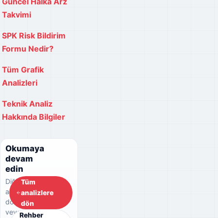
Güncel Halka Arz
Takvimi
SPK Risk Bildirim
Formu Nedir?
Tüm Grafik
Analizleri
Teknik Analiz
Hakkında Bilgiler
Okumaya
devam
edin
Diğer
Tüm
analizlere
analizlere
dönebilir
dön
veya
Rehber