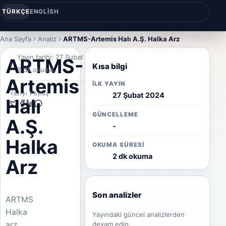
TÜRKÇE
ENGLISH
Ana Sayfa
Analiz
ARTMS-Artemis Halı A.Ş. Halka Arz
Yayın tarihi: 27 Şubat 2024
ARTMS-
Kısa bilgi
2 dk okuma
Artemis
İLK YAYIN
Yazıyı Paylaş
27 Şubat 2024
Halı
GÜNCELLEME
A.Ş.
-
Halka
OKUMA SÜRESI
2 dk okuma
Arz
Son analizler
ARTMS
Halka
Yayındaki güncel analizlerden
arz
devam edin.