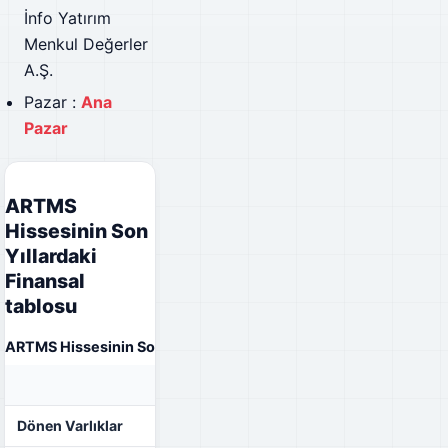
İnfo Yatırım
Menkul Değerler
A.Ş.
Pazar :
Ana
Pazar
ARTMS
Hissesinin Son
Yıllardaki
Finansal
tablosu
ARTMS Hissesinin Son Yıllardaki Finansal tablosu
31.12.2020
31.12.2021
Dönen Varlıklar
₺234.487.654,00
₺313.200.682,00