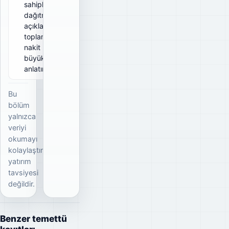
sahiplerine
dağıtmayı
açıkladığı
toplam brüt
nakit
büyüklüğünü
anlatır.
Bu
bölüm
yalnızca
veriyi
okumayı
kolaylaştırır;
yatırım
tavsiyesi
değildir.
Benzer temettü