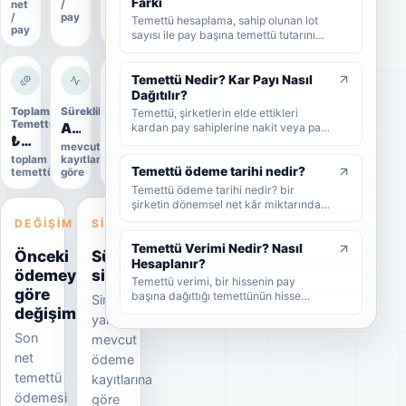
Farkı
net
/
oranı
gerektiğini sade şekilde bulabilirsiniz.
/
pay
Temettü hesaplama, sahip olunan lot
pay
sayısı ile pay başına temettü tutarının
çarpılmasıyla yapılır. Bu rehberde brüt
temettü, net temettü, stopaj, temettü
verimi ve örnek hesaplama adımlarını
Temettü Nedir? Kar Payı Nasıl
sade şekilde bulabilirsiniz.
Dağıtılır?
Toplam
Süreklilik
Uygulama
Temettü, şirketlerin elde ettikleri
Temettü
durumu
Artıyor
kardan pay sahiplerine nakit veya pay
₺33,0 Mn
Uygulandı
biçiminde dağıttıkları kar payıdır. Bu
mevcut
rehberde temettünün ne olduğunu,
toplam
kayıtlara
Kesin
nasıl dağıtıldığını, brüt-net temettü
Temettü ödeme tarihi nedir?
temettü
göre
veri
farkını, temettü tarihlerini ve
Temettü ödeme tarihi nedir? bir
yatırımcıların dikkat etmesi
şirketin dönemsel net kâr miktarından
gerekenleri sade şekilde bulabilirsiniz.
nakit veya hisse senedi cinsinden
DEĞIŞIM
SINYAL
şirket ortaklarına pay vermesidir.
Temettü Verimi Nedir? Nasıl
Önceki
Süreklilik
Hesaplanır?
ödemeye
sinyali
Temettü verimi, bir hissenin pay
göre
başına dağıttığı temettünün hisse
Sinyal
değişim
fiyatına oranını gösteren yüzdesel bir
yalnızca
göstergedir. Bu rehberde temettü
Son
mevcut
veriminin nasıl hesaplandığını, yüksek
temettü veriminin ne anlama geldiğini
net
ödeme
ve yatırımcıların bu oranı nasıl
temettü
kayıtlarına
yorumlaması gerektiğini sade
ödemesi
örneklerle bulabilirsiniz.
göre