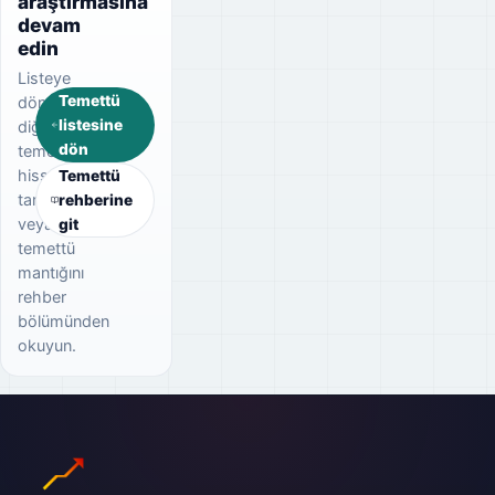
araştırmasına
devam
edin
Listeye
Temettü
dönerek
listesine
diğer
dön
temettü
hisselerini
Temettü
tarayın
rehberine
veya
git
temettü
mantığını
rehber
bölümünden
okuyun.