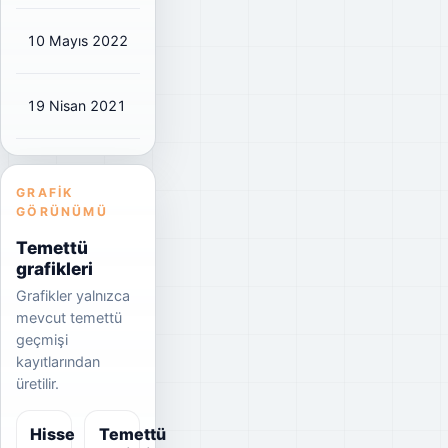
10 Mayıs 2022
₺0,225
₺0,25
1%
19 Nisan 2021
₺0,1275
₺0,15
6%
GRAFIK
GÖRÜNÜMÜ
Temettü
grafikleri
Grafikler yalnızca
mevcut temettü
geçmişi
kayıtlarından
üretilir.
Hisse
Temettü