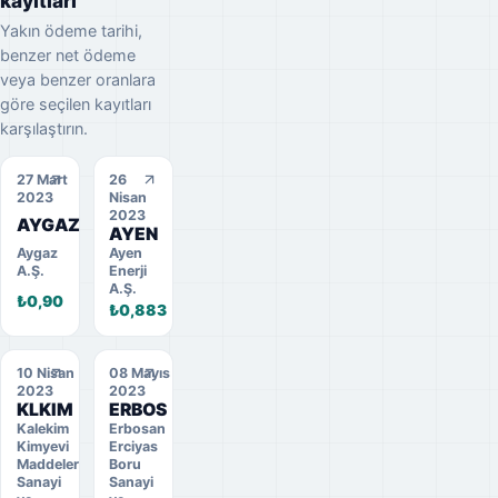
kayıtları
Yakın ödeme tarihi,
benzer net ödeme
veya benzer oranlara
göre seçilen kayıtları
karşılaştırın.
27 Mart
26
2023
Nisan
2023
AYGAZ
AYEN
Aygaz
Ayen
A.Ş.
Enerji
A.Ş.
₺0,90
₺0,883
10 Nisan
08 Mayıs
2023
2023
KLKIM
ERBOS
Kalekim
Erbosan
Kimyevi
Erciyas
Maddeler
Boru
Sanayi
Sanayi