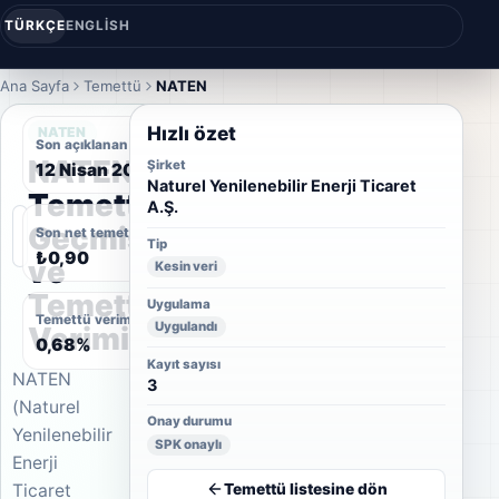
TÜRKÇE
ENGLISH
Ana Sayfa
Temettü
NATEN
Hızlı özet
NATEN
Son açıklanan temettü tarihi
NATEN
Şirket
12 Nisan 2023
Naturel Yenilenebilir Enerji Ticaret
Temettü
A.Ş.
Geçmişi
Son net temettü
Tip
₺0,90
ve
Kesin veri
Temettü
Uygulama
Temettü verimi
Uygulandı
Verimi
0,68%
Kayıt sayısı
NATEN
3
(Naturel
Onay durumu
Yenilenebilir
SPK onaylı
Enerji
Temettü listesine dön
Ticaret