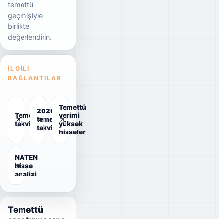
temettü
geçmişiyle
birlikte
değerlendirin.
İLGILI
BAĞLANTILAR
Temettü
2026
Temettü
verimi
temettü
takvimi
yüksek
takvimi
hisseler
NATEN
hisse
analizi
Temettü