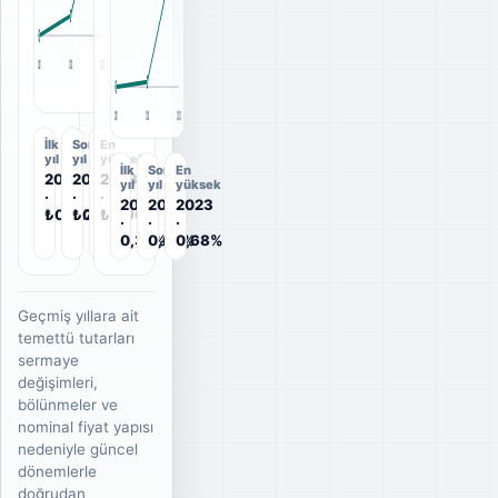
2021
2022
2023
2021
2022
2023
İlk
Son
En
yıl
yıl
yüksek
İlk
Son
En
2021
2023
2023
yıl
yıl
yüksek
·
·
·
2021
2023
2023
₺0,1275
₺0,90
₺0,90
·
·
·
0,37%
0,68%
0,68%
Geçmiş yıllara ait
temettü tutarları
sermaye
değişimleri,
bölünmeler ve
nominal fiyat yapısı
nedeniyle güncel
dönemlerle
doğrudan