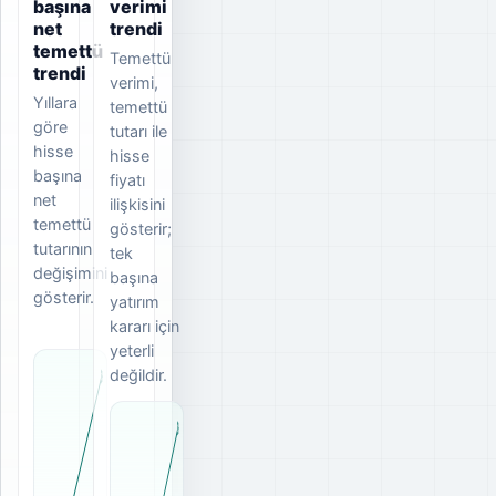
başına
verimi
net
trendi
temettü
Temettü
trendi
verimi,
Yıllara
temettü
göre
tutarı ile
hisse
hisse
başına
fiyatı
net
ilişkisini
temettü
gösterir;
tutarının
tek
değişimini
başına
gösterir.
yatırım
kararı için
yeterli
değildir.