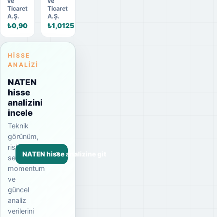
ve
ve
Ticaret
Ticaret
A.Ş.
A.Ş.
₺0,90
₺1,0125
HISSE
ANALIZI
NATEN
hisse
analizini
incele
Teknik
görünüm,
risk
NATEN hisse analizine git
seviyesi,
momentum
ve
güncel
analiz
verilerini