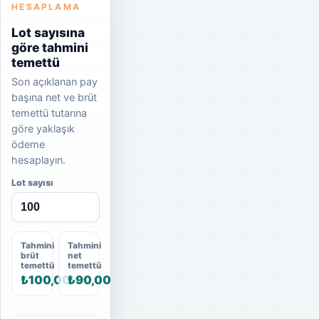
HESAPLAMA
Lot sayısına
göre tahmini
temettü
Son açıklanan pay
başına net ve brüt
temettü tutarına
göre yaklaşık
ödeme
hesaplayın.
Lot sayısı
Tahmini
Tahmini
brüt
net
temettü
temettü
₺100,00
₺90,00