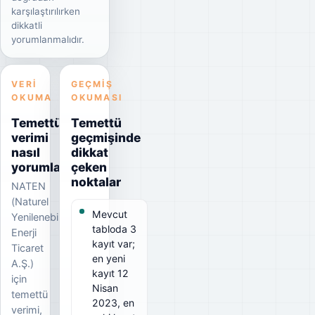
karşılaştırılırken
dikkatli
yorumlanmalıdır.
VERI
GEÇMIŞ
OKUMA
OKUMASI
Temettü
Temettü
verimi
geçmişinde
nasıl
dikkat
yorumlanmalı?
çeken
noktalar
NATEN
(Naturel
Mevcut
Yenilenebilir
tabloda 3
Enerji
kayıt var;
Ticaret
en yeni
A.Ş.)
kayıt 12
için
Nisan
temettü
2023, en
verimi,