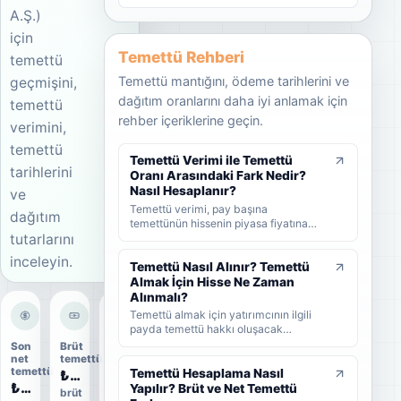
A.Ş.)
için
Temettü Rehberi
temettü
Temettü mantığını, ödeme tarihlerini ve
geçmişini,
dağıtım oranlarını daha iyi anlamak için
temettü
rehber içeriklerine geçin.
verimini,
temettü
Temettü Verimi ile Temettü
tarihlerini
Oranı Arasındaki Fark Nedir?
Nasıl Hesaplanır?
ve
Temettü verimi, pay başına
dağıtım
temettünün hissenin piyasa fiyatına
tutarlarını
oranını; temettü dağıtım oranı ise
şirket kârının ne kadarının ortaklara
inceleyin.
dağıtıldığını gösterir. KAP'ta görülen
Temettü Nasıl Alınır? Temettü
kâr payı oranı ise çoğunlukla 1 TL
Almak İçin Hisse Ne Zaman
nominal değere göre hesaplanan ayrı
Alınmalı?
bir yüzdedir. Bu rehberde temettü
Temettü almak için yatırımcının ilgili
verimi, dağıtım oranı ve KAP temettü
payda temettü hakkı oluşacak
oranı arasındaki farkları formüller ve
tarihlerden önce hisse sahibi olması
Son
Brüt
Dağıtım
örneklerle öğrenebilirsiniz.
gerekir. Bu rehberde temettünün nasıl
net
temettü
oranı
temettü
alındığını, hak kullanım tarihi, kayıt
Temettü Hesaplama Nasıl
₺1,00
6%
₺0,90
tarihi ve ödeme tarihi arasındaki farkı
Yapılır? Brüt ve Net Temettü
brüt
ödeme
ve yatırımcıların nelere dikkat etmesi