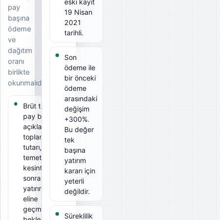
eski kayıt
pay
19 Nisan
başına
2021
ödeme
tarihli.
ve
dağıtım
Son
oranı
ödeme ile
birlikte
bir önceki
okunmalıdır.
ödeme
arasındaki
Brüt temettü
değişim
pay başına
+300%.
açıklanan
Bu değer
toplam
tek
tutarı, net
başına
temettü ise
yatırım
kesintiler
kararı için
sonrası
yeterli
yatırımcının
değildir.
eline
geçmesi
Süreklilik
beklenen