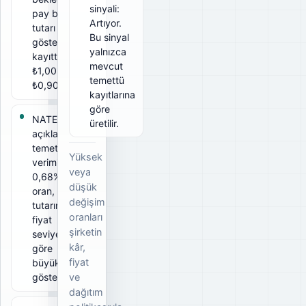
sinyali:
pay başına
Artıyor.
tutarı
Bu sinyal
gösterir. Bu
yalnızca
kayıtta brüt
mevcut
₺1,00, net
temettü
₺0,90.
kayıtlarına
göre
NATEN için
üretilir.
açıklanan
temettü
Yüksek
verimi
veya
0,68%. Bu
düşük
oran, ödeme
değişim
tutarının ilgili
oranları
fiyat
şirketin
seviyesine
kâr,
göre
fiyat
büyüklüğünü
gösterir.
ve
dağıtım