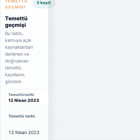
TEMETTÜ
3 kayıt
GEÇMIŞI
Temettü
geçmişi
Bu tablo,
kamuya açık
kaynaklardan
derlenen ve
doğrulanan
temettü
kayıtlarını
gösterir.
Temettü tarihi
12 Nisan 2023
Temettü tarihi
Net temettü
Brüt temettü
Dağıtım oranı
12 Nisan 2023
₺0,90
₺1,00
6%