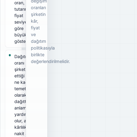
değişim
oran, ödeme
oranları
tutarının ilgili
şirketin
fiyat
kâr,
seviyesine
fiyat
göre
ve
büyüklüğünü
gösterir.
dağıtım
politikasıyla
birlikte
Dağıtım
değerlendirilmelidir.
oranı 50%;
şirketin elde
ettiği kârın
ne kadarını
temettü
olarak
dağıttığını
anlamaya
yardımcı
olur, ancak
kârlılık ve
nakit akışıyla