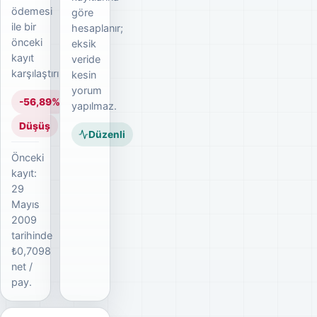
ödemesi
göre
ile bir
hesaplanır;
önceki
eksik
kayıt
veride
karşılaştırılır.
kesin
yorum
-56,89%
yapılmaz.
Düşüş
Düzenli
Önceki
kayıt:
29
Mayıs
2009
tarihinde
₺0,7098
net /
pay.