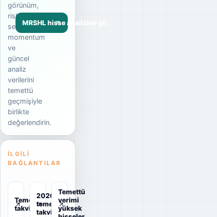
görünüm,
risk
MRSHL hisse analizine git
seviyesi,
momentum
ve
güncel
analiz
verilerini
temettü
geçmişiyle
birlikte
değerlendirin.
İLGILI
BAĞLANTILAR
Temettü
2026
Temettü
verimi
temettü
takvimi
yüksek
takvimi
hisseler