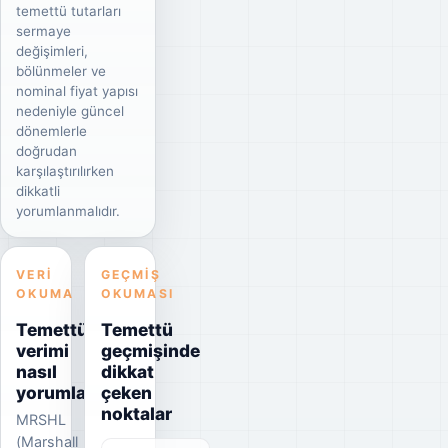
temettü tutarları
sermaye
değişimleri,
bölünmeler ve
nominal fiyat yapısı
nedeniyle güncel
dönemlerle
doğrudan
karşılaştırılırken
dikkatli
yorumlanmalıdır.
VERI
GEÇMIŞ
OKUMA
OKUMASI
Temettü
Temettü
verimi
geçmişinde
nasıl
dikkat
yorumlanmalı?
çeken
noktalar
MRSHL
(Marshall