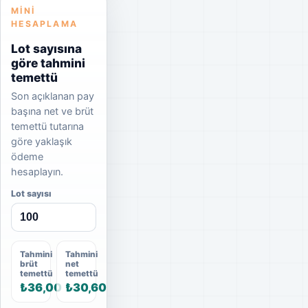
MINI
HESAPLAMA
Lot sayısına
göre tahmini
temettü
Son açıklanan pay
başına net ve brüt
temettü tutarına
göre yaklaşık
ödeme
hesaplayın.
Lot sayısı
Tahmini
Tahmini
brüt
net
temettü
temettü
₺36,00
₺30,60