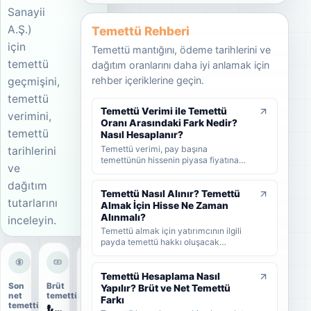
Sanayii
A.Ş.)
Temettü Rehberi
için
Temettü mantığını, ödeme tarihlerini ve
temettü
dağıtım oranlarını daha iyi anlamak için
rehber içeriklerine geçin.
geçmişini,
temettü
Temettü Verimi ile Temettü
verimini,
Oranı Arasındaki Fark Nedir?
temettü
Nasıl Hesaplanır?
Temettü verimi, pay başına
tarihlerini
temettünün hissenin piyasa fiyatına
ve
oranını; temettü dağıtım oranı ise
şirket kârının ne kadarının ortaklara
dağıtım
dağıtıldığını gösterir. KAP'ta görülen
Temettü Nasıl Alınır? Temettü
tutarlarını
kâr payı oranı ise çoğunlukla 1 TL
Almak İçin Hisse Ne Zaman
nominal değere göre hesaplanan ayrı
Alınmalı?
inceleyin.
bir yüzdedir. Bu rehberde temettü
Temettü almak için yatırımcının ilgili
verimi, dağıtım oranı ve KAP temettü
payda temettü hakkı oluşacak
oranı arasındaki farkları formüller ve
tarihlerden önce hisse sahibi olması
örneklerle öğrenebilirsiniz.
gerekir. Bu rehberde temettünün nasıl
alındığını, hak kullanım tarihi, kayıt
Temettü Hesaplama Nasıl
Son
Brüt
Dağıtım
tarihi ve ödeme tarihi arasındaki farkı
Yapılır? Brüt ve Net Temettü
net
temettü
oranı
ve yatırımcıların nelere dikkat etmesi
Farkı
temettü
₺0,36
50%
gerektiğini sade şekilde bulabilirsiniz.