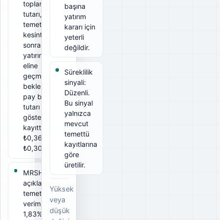
toplam
başına
tutarı, net
yatırım
temettü ise
kararı için
kesintiler
yeterli
sonrası
değildir.
yatırımcının
eline
Süreklilik
geçmesi
sinyali:
beklenen
Düzenli.
pay başına
Bu sinyal
tutarı
yalnızca
gösterir. Bu
mevcut
kayıtta brüt
temettü
₺0,36, net
kayıtlarına
₺0,306.
göre
üretilir.
MRSHL için
açıklanan
Yüksek
temettü
veya
verimi
düşük
1,83%. Bu