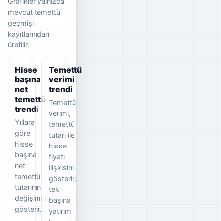
Grafikler yalnızca
mevcut temettü
geçmişi
kayıtlarından
üretilir.
Hisse
Temettü
başına
verimi
net
trendi
temettü
Temettü
trendi
verimi,
Yıllara
temettü
göre
tutarı ile
hisse
hisse
başına
fiyatı
net
ilişkisini
temettü
gösterir;
tutarının
tek
değişimini
başına
gösterir.
yatırım