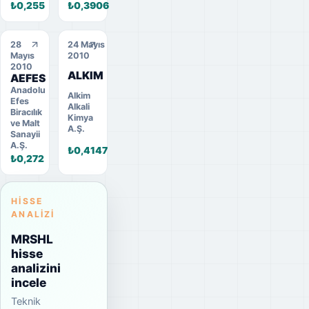
₺0,255
₺0,3906
28
24 Mayıs
Mayıs
2010
2010
ALKIM
AEFES
Anadolu
Alkim
Efes
Alkali
Biracılık
Kimya
ve Malt
A.Ş.
Sanayii
A.Ş.
₺0,4147
₺0,272
HISSE
ANALIZI
MRSHL
hisse
analizini
incele
Teknik