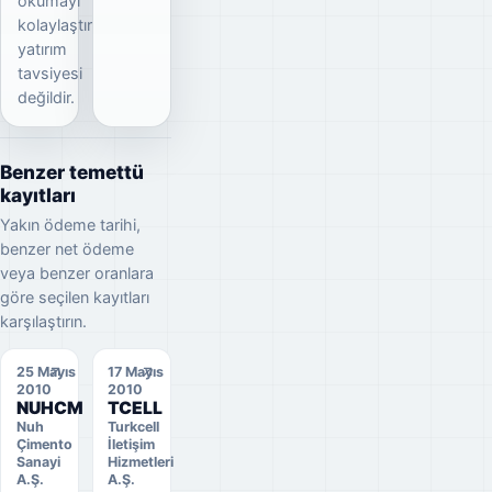
okumayı
kolaylaştırır;
yatırım
tavsiyesi
değildir.
Benzer temettü
kayıtları
Yakın ödeme tarihi,
benzer net ödeme
veya benzer oranlara
göre seçilen kayıtları
karşılaştırın.
25 Mayıs
17 Mayıs
2010
2010
NUHCM
TCELL
Nuh
Turkcell
Çimento
İletişim
Sanayi
Hizmetleri
A.Ş.
A.Ş.