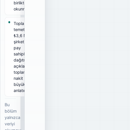
birlikte
okunmalıdır.
Toplam brüt
temettü
₺3,6 Mn;
şirketin tüm
pay
sahiplerine
dağıtmayı
açıkladığı
toplam brüt
nakit
büyüklüğünü
anlatır.
Bu
bölüm
yalnızca
veriyi