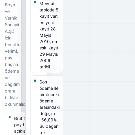
Mevcut
Boya
tabloda 5
ve
kayıt var;
Vernik
en yeni
Sanayii
kayıt 28
A.Ş.)
Mayıs
için
2010, en
temettü
eski kayıt
verimi,
29 Mayıs
pay
2006
başına
tarihli.
ödeme
ve
Son
dağıtım
ödeme ile
oranı
bir önceki
birlikte
ödeme
okunmalıdır.
arasındaki
değişim
Brüt temettü
-56,89%.
pay başına
Bu değer
açıklanan
tek