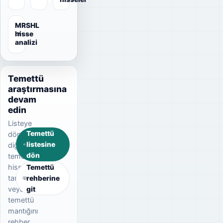
MRSHL
hisse
analizi
Temettü
araştırmasına
devam
edin
Listeye
Temettü
dönerek
listesine
diğer
dön
temettü
hisselerini
Temettü
tarayın
rehberine
veya
git
temettü
mantığını
rehber