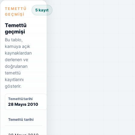
TEMETTÜ
5 kayıt
GEÇMIŞI
Temettü
geçmişi
Bu tablo,
kamuya açık
kaynaklardan
derlenen ve
doğrulanan
temettü
kayıtlarını
gösterir.
Temettü tarihi
28 Mayıs 2010
Temettü tarihi
Net temettü
Brüt temettü
Dağıtım oranı