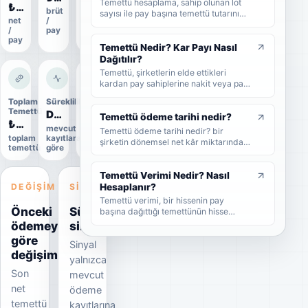
Temettü hesaplama, sahip olunan lot
₺0,306
brüt
ödeme
sayısı ile pay başına temettü tutarının
net
/
oranı
çarpılmasıyla yapılır. Bu rehberde brüt
/
pay
temettü, net temettü, stopaj, temettü
pay
verimi ve örnek hesaplama adımlarını
Temettü Nedir? Kar Payı Nasıl
sade şekilde bulabilirsiniz.
Dağıtılır?
Temettü, şirketlerin elde ettikleri
kardan pay sahiplerine nakit veya pay
biçiminde dağıttıkları kar payıdır. Bu
Toplam
Süreklilik
Uygulama
rehberde temettünün ne olduğunu,
Temettü
durumu
Düzenli
nasıl dağıtıldığını, brüt-net temettü
Temettü ödeme tarihi nedir?
₺3,6 Mn
Uygulandı
farkını, temettü tarihlerini ve
mevcut
Temettü ödeme tarihi nedir? bir
toplam
kayıtlara
Kesin
yatırımcıların dikkat etmesi
şirketin dönemsel net kâr miktarından
temettü
göre
veri
gerekenleri sade şekilde bulabilirsiniz.
nakit veya hisse senedi cinsinden
şirket ortaklarına pay vermesidir.
Temettü Verimi Nedir? Nasıl
DEĞIŞIM
SINYAL
Hesaplanır?
Temettü verimi, bir hissenin pay
Önceki
Süreklilik
başına dağıttığı temettünün hisse
fiyatına oranını gösteren yüzdesel bir
ödemeye
sinyali
göstergedir. Bu rehberde temettü
göre
Sinyal
veriminin nasıl hesaplandığını, yüksek
değişim
temettü veriminin ne anlama geldiğini
yalnızca
ve yatırımcıların bu oranı nasıl
Son
mevcut
yorumlaması gerektiğini sade
net
örneklerle bulabilirsiniz.
ödeme
temettü
kayıtlarına