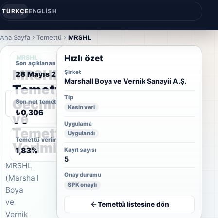
TÜRKÇE
ENGLISH
Ana Sayfa
Temettü
MRSHL
Hızlı özet
MRSHL
Son açıklanan temettü tarihi
MRSHL
Şirket
28 Mayıs 2010
Marshall Boya ve Vernik Sanayii A.Ş.
Temettü
Tip
Geçmişi
Son net temettü
Kesin veri
₺0,306
ve
Uygulama
Temettü
Uygulandı
Temettü verimi
Verimi
1,83%
Kayıt sayısı
5
MRSHL
Onay durumu
(Marshall
SPK onaylı
Boya
ve
Temettü listesine dön
Vernik