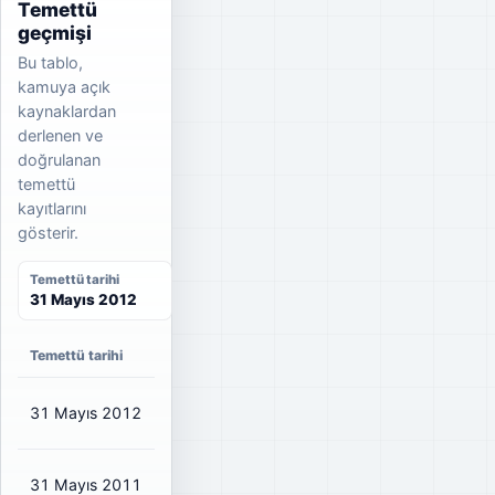
Temettü
geçmişi
Bu tablo,
kamuya açık
kaynaklardan
derlenen ve
doğrulanan
temettü
kayıtlarını
gösterir.
Temettü tarihi
31 Mayıs 2012
Temettü tarihi
Net temettü
Brüt temettü
Dağıtım oranı
31 Mayıs 2012
₺0,1284
₺0,15
101%
31 Mayıs 2011
₺0,0708
₺0,08
12%