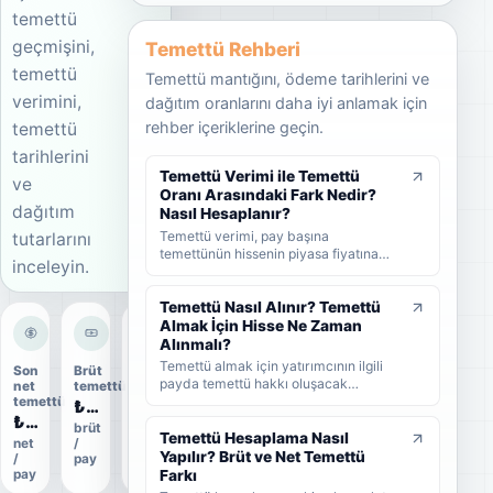
temettü
geçmişini,
Temettü Rehberi
temettü
Temettü mantığını, ödeme tarihlerini ve
verimini,
dağıtım oranlarını daha iyi anlamak için
rehber içeriklerine geçin.
temettü
tarihlerini
Temettü Verimi ile Temettü
ve
Oranı Arasındaki Fark Nedir?
dağıtım
Nasıl Hesaplanır?
Temettü verimi, pay başına
tutarlarını
temettünün hissenin piyasa fiyatına
inceleyin.
oranını; temettü dağıtım oranı ise
şirket kârının ne kadarının ortaklara
dağıtıldığını gösterir. KAP'ta görülen
Temettü Nasıl Alınır? Temettü
kâr payı oranı ise çoğunlukla 1 TL
Almak İçin Hisse Ne Zaman
nominal değere göre hesaplanan ayrı
Alınmalı?
bir yüzdedir. Bu rehberde temettü
Temettü almak için yatırımcının ilgili
Son
Brüt
Dağıtım
verimi, dağıtım oranı ve KAP temettü
payda temettü hakkı oluşacak
net
temettü
oranı
oranı arasındaki farkları formüller ve
tarihlerden önce hisse sahibi olması
temettü
₺0,15
101%
örneklerle öğrenebilirsiniz.
gerekir. Bu rehberde temettünün nasıl
₺0,1284
brüt
ödeme
alındığını, hak kullanım tarihi, kayıt
Temettü Hesaplama Nasıl
net
/
oranı
tarihi ve ödeme tarihi arasındaki farkı
Yapılır? Brüt ve Net Temettü
/
pay
ve yatırımcıların nelere dikkat etmesi
Farkı
pay
gerektiğini sade şekilde bulabilirsiniz.