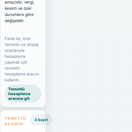
amaçlıdır; vergi,
kesinti ve özel
durumlara göre
değişebilir.
Farklı lot, brüt
temettü ve stopaj
oranlarıyla
hesaplama
yapmak için
temettü
hesaplama aracını
kullanın.
Temettü
hesaplama
aracına git
TEMETTÜ
3 kayıt
GEÇMIŞI