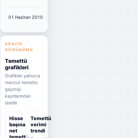
01 Haziran 2010
₺0,2465
₺0,29
490%
GRAFIK
GÖRÜNÜMÜ
Temettü
grafikleri
Grafikler yalnızca
mevcut temettü
geçmişi
kayıtlarından
üretilir.
Hisse
Temettü
başına
verimi
net
trendi
temettü