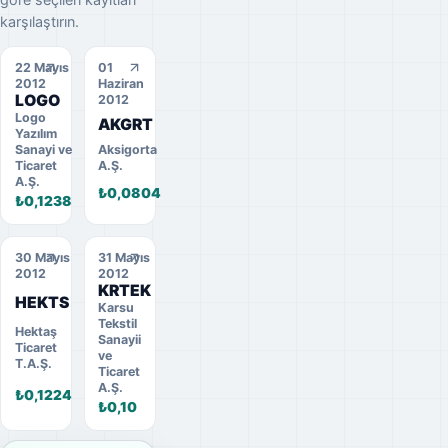
karşılaştırın.
22 Mayıs
01
2012
Haziran
LOGO
2012
Logo
AKGRT
Yazılım
Sanayi ve
Aksigorta
Ticaret
A.Ş.
A.Ş.
₺0,0804
₺0,1238
30 Mayıs
31 Mayıs
2012
2012
KRTEK
HEKTS
Karsu
Tekstil
Hektaş
Sanayii
Ticaret
ve
T.A.Ş.
Ticaret
A.Ş.
₺0,1224
₺0,10