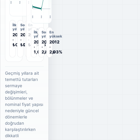
2010
2011
2012
2010
2011
2012
İlk
Son
En
yıl
yıl
yüksek
İlk
Son
En
2010
2012
2010
yıl
yıl
yüksek
·
·
·
2010
2012
2012
₺0,2465
₺0,1284
₺0,2465
·
·
·
1,02%
2,93%
2,93%
Geçmiş yıllara ait
temettü tutarları
sermaye
değişimleri,
bölünmeler ve
nominal fiyat yapısı
nedeniyle güncel
dönemlerle
doğrudan
karşılaştırılırken
dikkatli