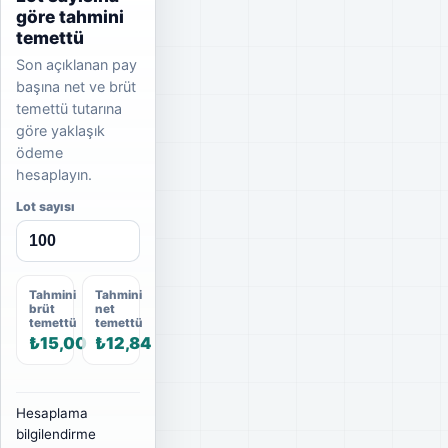
göre tahmini
temettü
Son açıklanan pay
başına net ve brüt
temettü tutarına
göre yaklaşık
ödeme
hesaplayın.
Lot sayısı
Tahmini
Tahmini
brüt
net
temettü
temettü
₺15,00
₺12,84
Hesaplama
bilgilendirme