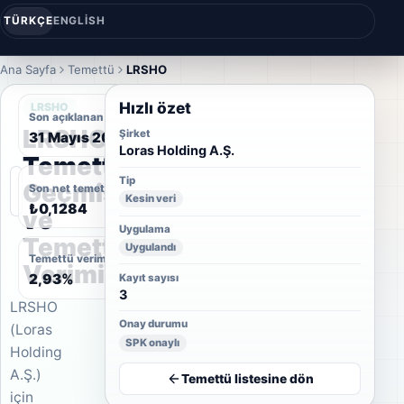
TÜRKÇE
ENGLISH
Ana Sayfa
Temettü
LRSHO
Hızlı özet
LRSHO
Son açıklanan temettü tarihi
LRSHO
Şirket
31 Mayıs 2012
Loras Holding A.Ş.
Temettü
Tip
Geçmişi
Son net temettü
Kesin veri
₺0,1284
ve
Uygulama
Temettü
Uygulandı
Temettü verimi
Verimi
2,93%
Kayıt sayısı
3
LRSHO
Onay durumu
(Loras
SPK onaylı
Holding
A.Ş.)
Temettü listesine dön
için