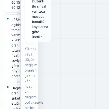
Düzenli.
₺0,15, net
Bu sinyal
₺0,1284.
yalnızca
mevcut
LRSHO için
temettü
açıklanan
kayıtlarına
temettü
göre
verimi
üretilir.
2,93%. Bu
oran, ödeme
Yüksek
tutarının ilgili
veya
fiyat
düşük
seviyesine
değişim
göre
oranları
büyüklüğünü
şirketin
gösterir.
kâr,
fiyat
Dağıtım
ve
oranı 101%;
dağıtım
şirketin elde
politikasıyla
ettiği kârın
birlikte
ne kadarını