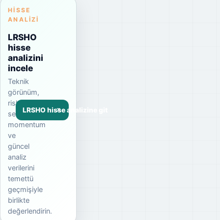
HISSE
ANALIZI
LRSHO
hisse
analizini
incele
Teknik
görünüm,
risk
LRSHO hisse analizine git
seviyesi,
momentum
ve
güncel
analiz
verilerini
temettü
geçmişiyle
birlikte
değerlendirin.