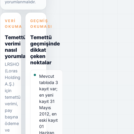
yorumlanmalıdır.
VERI
GEÇMIŞ
OKUMA
OKUMASI
Temettü
Temettü
verimi
geçmişinde
nasıl
dikkat
yorumlanmalı?
çeken
noktalar
LRSHO
(Loras
Mevcut
Holding
tabloda 3
A.Ş.)
kayıt var;
için
en yeni
temettü
kayıt 31
verimi,
Mayıs
pay
2012, en
başına
eski kayıt
ödeme
01
ve
Haziran