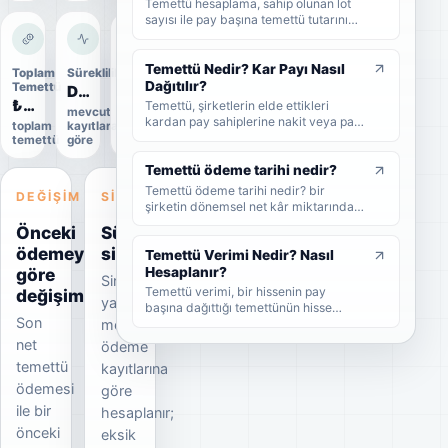
Temettü hesaplama, sahip olunan lot
sayısı ile pay başına temettü tutarının
çarpılmasıyla yapılır. Bu rehberde brüt
temettü, net temettü, stopaj, temettü
verimi ve örnek hesaplama adımlarını
Temettü Nedir? Kar Payı Nasıl
Toplam
Süreklilik
Uygulama
sade şekilde bulabilirsiniz.
Dağıtılır?
Temettü
durumu
Düzenli
₺4,5 Mn
Uygulandı
Temettü, şirketlerin elde ettikleri
mevcut
kardan pay sahiplerine nakit veya pay
toplam
kayıtlara
Kesin
biçiminde dağıttıkları kar payıdır. Bu
temettü
göre
veri
rehberde temettünün ne olduğunu,
nasıl dağıtıldığını, brüt-net temettü
Temettü ödeme tarihi nedir?
farkını, temettü tarihlerini ve
Temettü ödeme tarihi nedir? bir
DEĞIŞIM
SINYAL
yatırımcıların dikkat etmesi
şirketin dönemsel net kâr miktarından
gerekenleri sade şekilde bulabilirsiniz.
nakit veya hisse senedi cinsinden
Önceki
Süreklilik
şirket ortaklarına pay vermesidir.
ödemeye
sinyali
Temettü Verimi Nedir? Nasıl
göre
Hesaplanır?
Sinyal
Temettü verimi, bir hissenin pay
değişim
yalnızca
başına dağıttığı temettünün hisse
Son
mevcut
fiyatına oranını gösteren yüzdesel bir
göstergedir. Bu rehberde temettü
net
ödeme
veriminin nasıl hesaplandığını, yüksek
temettü
kayıtlarına
temettü veriminin ne anlama geldiğini
ödemesi
ve yatırımcıların bu oranı nasıl
göre
yorumlaması gerektiğini sade
ile bir
hesaplanır;
örneklerle bulabilirsiniz.
önceki
eksik