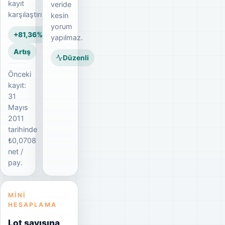
kayıt
veride
karşılaştırılır.
kesin
yorum
+81,36%
yapılmaz.
Artış
Düzenli
Önceki
kayıt:
31
Mayıs
2011
tarihinde
₺0,0708
net /
pay.
MINI
HESAPLAMA
Lot sayısına