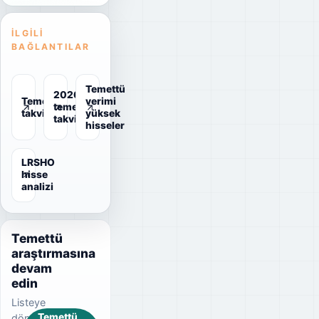
İLGILI
BAĞLANTILAR
Temettü
2026
Temettü
verimi
temettü
takvimi
yüksek
takvimi
hisseler
LRSHO
hisse
analizi
Temettü
araştırmasına
devam
edin
Listeye
Temettü
dönerek