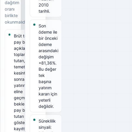
dağıtım
2010
oranı
tarihli.
birlikte
okunmalıdır.
Son
ödeme ile
Brüt temettü
bir önceki
pay başına
ödeme
açıklanan
arasındaki
toplam
değişim
tutarı, net
+81,36%.
temettü ise
Bu değer
kesintiler
tek
sonrası
başına
yatırımcının
yatırım
eline
kararı için
geçmesi
yeterli
beklenen
değildir.
pay başına
tutarı
Süreklilik
gösterir. Bu
sinyali:
kayıtta brüt