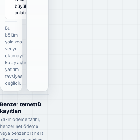
büyüklüğünü
anlatır.
Bu
bölüm
yalnızca
veriyi
okumayı
kolaylaştırır;
yatırım
tavsiyesi
değildir.
Benzer temettü
kayıtları
Yakın ödeme tarihi,
benzer net ödeme
veya benzer oranlara
göre seçilen kayıtları