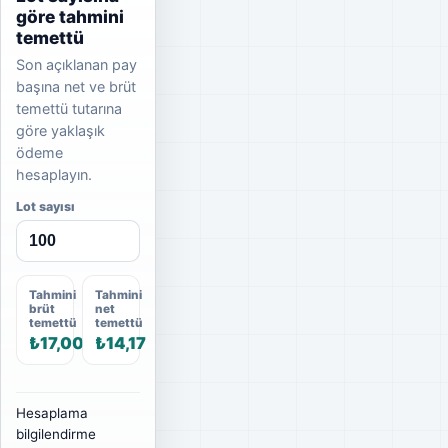
göre tahmini
temettü
Son açıklanan pay
başına net ve brüt
temettü tutarına
göre yaklaşık
ödeme
hesaplayın.
Lot sayısı
Tahmini
Tahmini
brüt
net
temettü
temettü
₺17,00
₺14,17
Hesaplama
bilgilendirme