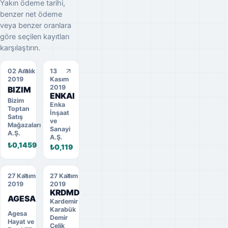
Yakın ödeme tarihi,
benzer net ödeme
veya benzer oranlara
göre seçilen kayıtları
karşılaştırın.
02 Aralık
13
2019
Kasım
2019
BIZIM
ENKAI
Bizim
Enka
Toptan
İnşaat
Satış
ve
Mağazaları
Sanayi
A.Ş.
A.Ş.
₺0,1459
₺0,119
27 Kasım
27 Kasım
2019
2019
KRDMD
AGESA
Kardemir
Karabük
Agesa
Demir
Hayat ve
Çelik