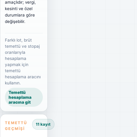
amaçlıdır; vergi,
kesinti ve özel
durumlara göre
değişebilir.
Farklı lot, brüt
temettü ve stopaj
oranlarıyla
hesaplama
yapmak için
temettü
hesaplama aracını
kullanın.
Temettü
hesaplama
aracına git
TEMETTÜ
11 kayıt
GEÇMIŞI