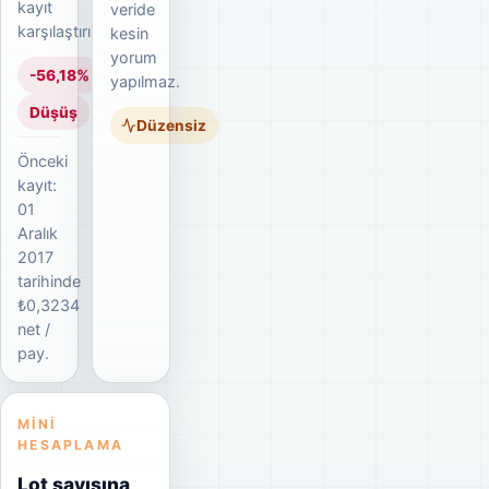
kayıt
veride
karşılaştırılır.
kesin
yorum
-56,18%
yapılmaz.
Düşüş
Düzensiz
Önceki
kayıt:
01
Aralık
2017
tarihinde
₺0,3234
net /
pay.
MINI
HESAPLAMA
Lot sayısına