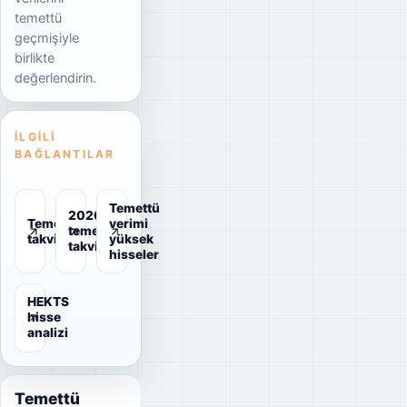
temettü
geçmişiyle
birlikte
değerlendirin.
İLGILI
BAĞLANTILAR
Temettü
2026
Temettü
verimi
temettü
takvimi
yüksek
takvimi
hisseler
HEKTS
hisse
analizi
Temettü