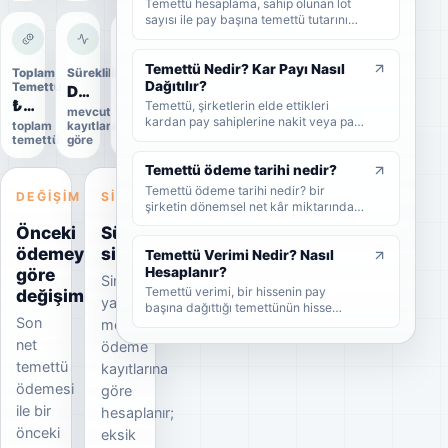
Temettü hesaplama, sahip olunan lot
sayısı ile pay başına temettü tutarının
çarpılmasıyla yapılır. Bu rehberde brüt
temettü, net temettü, stopaj, temettü
verimi ve örnek hesaplama adımlarını
Temettü Nedir? Kar Payı Nasıl
Toplam
Süreklilik
Uygulama
sade şekilde bulabilirsiniz.
Dağıtılır?
Temettü
durumu
Düzensiz
₺37,9 Mn
Uygulandı
Temettü, şirketlerin elde ettikleri
mevcut
kardan pay sahiplerine nakit veya pay
toplam
kayıtlara
Kesin
biçiminde dağıttıkları kar payıdır. Bu
temettü
göre
veri
rehberde temettünün ne olduğunu,
nasıl dağıtıldığını, brüt-net temettü
Temettü ödeme tarihi nedir?
farkını, temettü tarihlerini ve
Temettü ödeme tarihi nedir? bir
DEĞIŞIM
SINYAL
yatırımcıların dikkat etmesi
şirketin dönemsel net kâr miktarından
gerekenleri sade şekilde bulabilirsiniz.
nakit veya hisse senedi cinsinden
Önceki
Süreklilik
şirket ortaklarına pay vermesidir.
ödemeye
sinyali
Temettü Verimi Nedir? Nasıl
göre
Hesaplanır?
Sinyal
Temettü verimi, bir hissenin pay
değişim
yalnızca
başına dağıttığı temettünün hisse
Son
mevcut
fiyatına oranını gösteren yüzdesel bir
göstergedir. Bu rehberde temettü
net
ödeme
veriminin nasıl hesaplandığını, yüksek
temettü
kayıtlarına
temettü veriminin ne anlama geldiğini
ödemesi
ve yatırımcıların bu oranı nasıl
göre
yorumlaması gerektiğini sade
ile bir
hesaplanır;
örneklerle bulabilirsiniz.
önceki
eksik