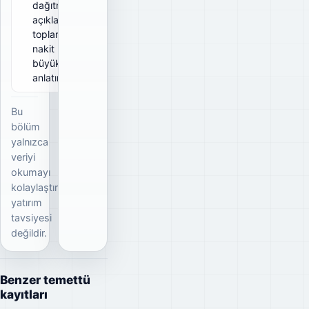
dağıtmayı
açıkladığı
toplam brüt
nakit
büyüklüğünü
anlatır.
Bu
bölüm
yalnızca
veriyi
okumayı
kolaylaştırır;
yatırım
tavsiyesi
değildir.
Benzer temettü
kayıtları