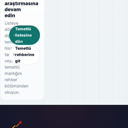
araştırmasına
devam
edin
Listeye
Temettü
dönerek
listesine
diğer
dön
temettü
hisselerini
Temettü
tarayın
rehberine
veya
git
temettü
mantığını
rehber
bölümünden
okuyun.