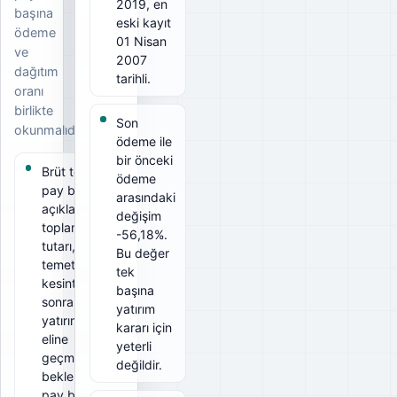
2019, en
başına
eski kayıt
ödeme
01 Nisan
ve
2007
dağıtım
tarihli.
oranı
birlikte
Son
okunmalıdır.
ödeme ile
bir önceki
Brüt temettü
ödeme
pay başına
arasındaki
açıklanan
değişim
toplam
-56,18%.
tutarı, net
Bu değer
temettü ise
tek
kesintiler
başına
sonrası
yatırım
yatırımcının
kararı için
eline
yeterli
geçmesi
değildir.
beklenen
pay başına