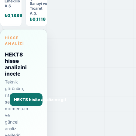
Emeklilik
Sanayi ve
A.Ş.
Ticaret
A.Ş.
₺0,1889
₺0,1118
HISSE
ANALIZI
HEKTS
hisse
analizini
incele
Teknik
görünüm,
risk
HEKTS hisse analizine git
seviyesi,
momentum
ve
güncel
analiz
verilerini