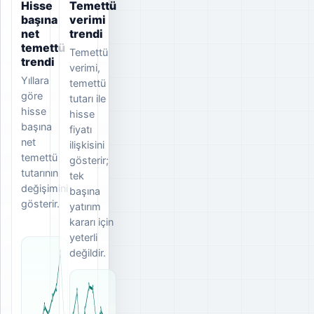
Hisse
Temettü
başına
verimi
net
trendi
temettü
Temettü
trendi
verimi,
Yıllara
temettü
göre
tutarı ile
hisse
hisse
başına
fiyatı
net
ilişkisini
temettü
gösterir;
tutarının
tek
değişimini
başına
gösterir.
yatırım
kararı için
yeterli
değildir.