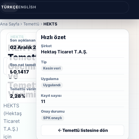
TÜRKÇE
ENGLISH
Ana Sayfa
Temettü
HEKTS
Hızlı özet
HEKTS
Son açıklanan temettü tarihi
HEKTS
Şirket
02 Aralık 2019
Hektaş Ticaret T.A.Ş.
Temettü
Tip
Geçmişi
Son net temettü
Kesin veri
₺0,1417
ve
Uygulama
Temettü
Uygulandı
Temettü verimi
Verimi
2,28%
Kayıt sayısı
11
HEKTS
Onay durumu
(Hektaş
SPK onaylı
Ticaret
T.A.Ş.)
Temettü listesine dön
için