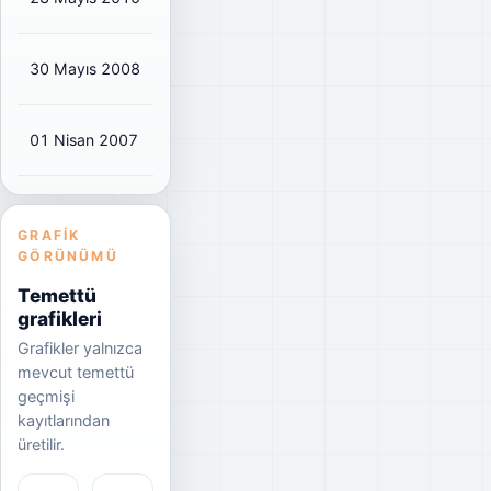
30 Mayıs 2008
₺0,1064
₺0,13
82%
01 Nisan 2007
₺0,0638
₺0,08
90%
GRAFIK
GÖRÜNÜMÜ
Temettü
grafikleri
Grafikler yalnızca
mevcut temettü
geçmişi
kayıtlarından
üretilir.