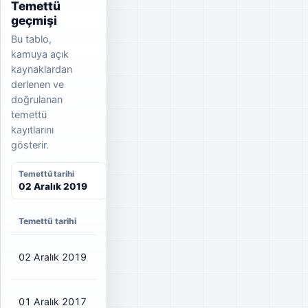
Temettü
geçmişi
Bu tablo,
kamuya açık
kaynaklardan
derlenen ve
doğrulanan
temettü
kayıtlarını
gösterir.
Temettü tarihi
02 Aralık 2019
Temettü tarihi
Net temettü
Brüt temettü
Dağıtım oranı
02 Aralık 2019
₺0,1417
₺0,17
36%
01 Aralık 2017
₺0,3234
₺0,38
98%