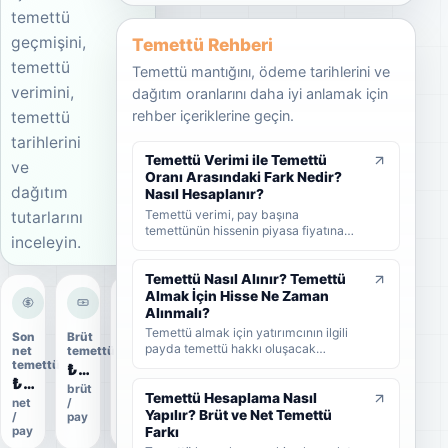
temettü
geçmişini,
Temettü Rehberi
temettü
Temettü mantığını, ödeme tarihlerini ve
verimini,
dağıtım oranlarını daha iyi anlamak için
rehber içeriklerine geçin.
temettü
tarihlerini
Temettü Verimi ile Temettü
ve
Oranı Arasındaki Fark Nedir?
dağıtım
Nasıl Hesaplanır?
Temettü verimi, pay başına
tutarlarını
temettünün hissenin piyasa fiyatına
inceleyin.
oranını; temettü dağıtım oranı ise
şirket kârının ne kadarının ortaklara
dağıtıldığını gösterir. KAP'ta görülen
Temettü Nasıl Alınır? Temettü
kâr payı oranı ise çoğunlukla 1 TL
Almak İçin Hisse Ne Zaman
nominal değere göre hesaplanan ayrı
Alınmalı?
bir yüzdedir. Bu rehberde temettü
Temettü almak için yatırımcının ilgili
Son
Brüt
Dağıtım
verimi, dağıtım oranı ve KAP temettü
payda temettü hakkı oluşacak
net
temettü
oranı
oranı arasındaki farkları formüller ve
tarihlerden önce hisse sahibi olması
temettü
₺0,17
36%
örneklerle öğrenebilirsiniz.
gerekir. Bu rehberde temettünün nasıl
₺0,1417
brüt
ödeme
alındığını, hak kullanım tarihi, kayıt
Temettü Hesaplama Nasıl
net
/
oranı
tarihi ve ödeme tarihi arasındaki farkı
Yapılır? Brüt ve Net Temettü
/
pay
ve yatırımcıların nelere dikkat etmesi
Farkı
pay
gerektiğini sade şekilde bulabilirsiniz.