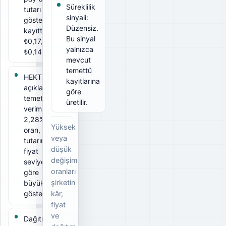
Süreklilik
tutarı
sinyali:
gösterir. Bu
Düzensiz.
kayıtta brüt
Bu sinyal
₺0,17, net
yalnızca
₺0,1417.
mevcut
temettü
HEKTS için
kayıtlarına
açıklanan
göre
temettü
üretilir.
verimi
2,28%. Bu
Yüksek
oran, ödeme
veya
tutarının ilgili
düşük
fiyat
değişim
seviyesine
oranları
göre
şirketin
büyüklüğünü
gösterir.
kâr,
fiyat
ve
Dağıtım