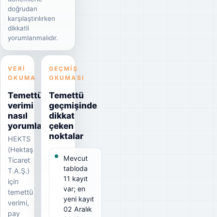
doğrudan
karşılaştırılırken
dikkatli
yorumlanmalıdır.
VERI
GEÇMIŞ
OKUMA
OKUMASI
Temettü
Temettü
verimi
geçmişinde
nasıl
dikkat
yorumlanmalı?
çeken
noktalar
HEKTS
(Hektaş
Mevcut
Ticaret
tabloda
T.A.Ş.)
11 kayıt
için
var; en
temettü
yeni kayıt
verimi,
02 Aralık
pay