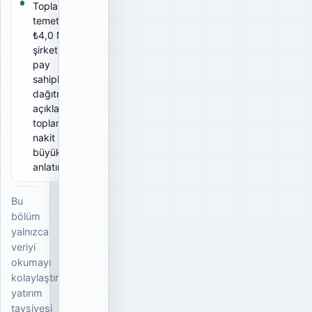
Toplam brüt
temettü
₺4,0 Mn;
şirketin tüm
pay
sahiplerine
dağıtmayı
açıkladığı
toplam brüt
nakit
büyüklüğünü
anlatır.
Bu
bölüm
yalnızca
veriyi
okumayı
kolaylaştırır;
yatırım
tavsiyesi