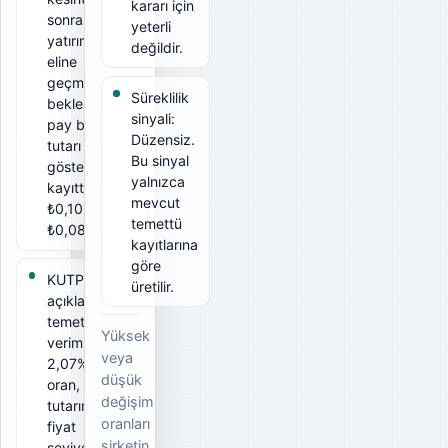
kararı için
sonrası
yeterli
yatırımcının
değildir.
eline
geçmesi
Süreklilik
beklenen
sinyali:
pay başına
Düzensiz.
tutarı
Bu sinyal
gösterir. Bu
yalnızca
kayıtta brüt
mevcut
₺0,10, net
temettü
₺0,0852.
kayıtlarına
göre
KUTPO için
üretilir.
açıklanan
temettü
Yüksek
verimi
veya
2,07%. Bu
düşük
oran, ödeme
değişim
tutarının ilgili
oranları
fiyat
şirketin
seviyesine