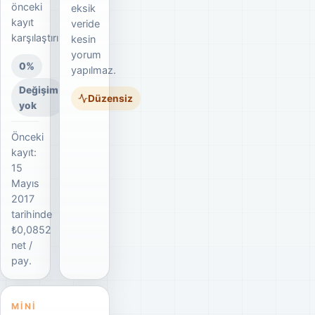
önceki
eksik
kayıt
veride
karşılaştırılır.
kesin
yorum
0%
yapılmaz.
Değişim
Düzensiz
yok
Önceki
kayıt:
15
Mayıs
2017
tarihinde
₺0,0852
net /
pay.
MINI