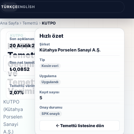
TÜRKÇE
ENGLISH
Ana Sayfa
Temettü
KUTPO
Hızlı özet
KUTPO
Son açıklanan temettü tarihi
KUTPO
Şirket
20 Aralık 2018
Kütahya Porselen Sanayi A.Ş.
Temettü
Tip
Geçmişi
Son net temettü
Kesin veri
₺0,0852
ve
Uygulama
Temettü
Uygulandı
Temettü verimi
Verimi
2,07%
Kayıt sayısı
5
KUTPO
Onay durumu
(Kütahya
SPK onaylı
Porselen
Sanayi
Temettü listesine dön
A.Ş.)