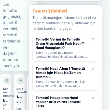
için
temettü
Temettü Rehberi
geçmişini,
Temettü mantığını, ödeme tarihlerini ve
temettü
dağıtım oranlarını daha iyi anlamak için
rehber içeriklerine geçin.
verimini,
temettü
Temettü Verimi ile Temettü
tarihlerini
Oranı Arasındaki Fark Nedir?
ve
Nasıl Hesaplanır?
Temettü verimi, pay başına
dağıtım
temettünün hissenin piyasa fiyatına
tutarlarını
oranını; temettü dağıtım oranı ise
şirket kârının ne kadarının ortaklara
inceleyin.
dağıtıldığını gösterir. KAP'ta görülen
Temettü Nasıl Alınır? Temettü
kâr payı oranı ise çoğunlukla 1 TL
Almak İçin Hisse Ne Zaman
nominal değere göre hesaplanan ayrı
Alınmalı?
bir yüzdedir. Bu rehberde temettü
Temettü almak için yatırımcının ilgili
verimi, dağıtım oranı ve KAP temettü
payda temettü hakkı oluşacak
oranı arasındaki farkları formüller ve
Son
Brüt
Dağıtım
tarihlerden önce hisse sahibi olması
örneklerle öğrenebilirsiniz.
net
temettü
oranı
gerekir. Bu rehberde temettünün nasıl
temettü
₺0,10
12%
alındığını, hak kullanım tarihi, kayıt
Temettü Hesaplama Nasıl
₺0,0852
tarihi ve ödeme tarihi arasındaki farkı
Yapılır? Brüt ve Net Temettü
brüt
ödeme
net
/
oranı
ve yatırımcıların nelere dikkat etmesi
Farkı
/
pay
gerektiğini sade şekilde bulabilirsiniz.