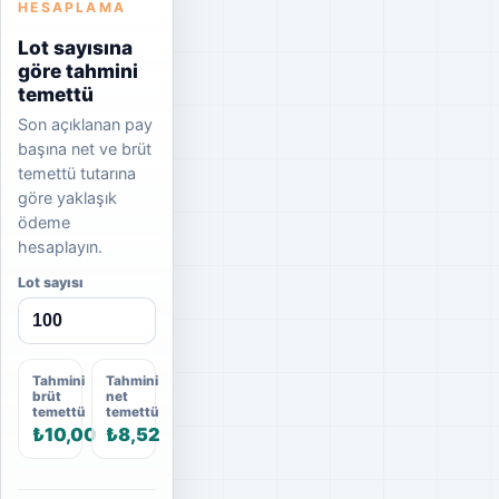
HESAPLAMA
Lot sayısına
göre tahmini
temettü
Son açıklanan pay
başına net ve brüt
temettü tutarına
göre yaklaşık
ödeme
hesaplayın.
Lot sayısı
Tahmini
Tahmini
brüt
net
temettü
temettü
₺10,00
₺8,52