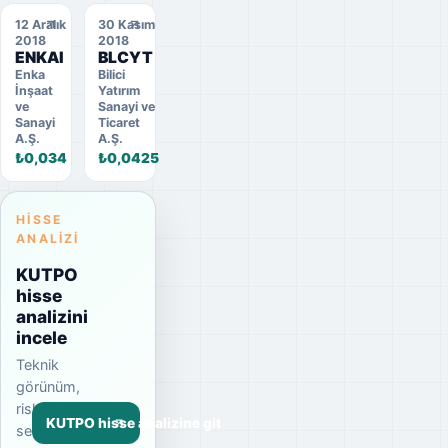
12 Aralık
30 Kasım
2018
2018
ENKAI
BLCYT
Enka
Bilici
İnşaat
Yatırım
ve
Sanayi ve
Sanayi
Ticaret
A.Ş.
A.Ş.
₺0,034
₺0,0425
HISSE
ANALIZI
KUTPO
hisse
analizini
incele
Teknik
görünüm,
risk
KUTPO hisse analizine git
seviyesi,