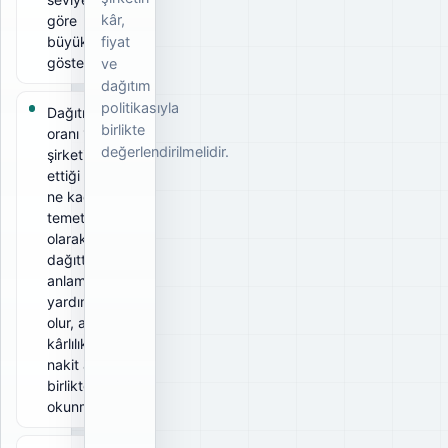
kâr,
göre
büyüklüğünü
fiyat
gösterir.
ve
dağıtım
politikasıyla
Dağıtım
birlikte
oranı 12%;
değerlendirilmelidir.
şirketin elde
ettiği kârın
ne kadarını
temettü
olarak
dağıttığını
anlamaya
yardımcı
olur, ancak
kârlılık ve
nakit akışıyla
birlikte
okunmalıdır.