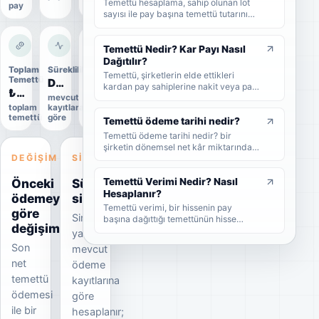
Temettü hesaplama, sahip olunan lot
pay
sayısı ile pay başına temettü tutarının
çarpılmasıyla yapılır. Bu rehberde brüt
temettü, net temettü, stopaj, temettü
verimi ve örnek hesaplama adımlarını
Temettü Nedir? Kar Payı Nasıl
sade şekilde bulabilirsiniz.
Dağıtılır?
Toplam
Süreklilik
Uygulama
Temettü, şirketlerin elde ettikleri
Temettü
durumu
Düzensiz
kardan pay sahiplerine nakit veya pay
₺4,0 Mn
Uygulandı
mevcut
biçiminde dağıttıkları kar payıdır. Bu
toplam
kayıtlara
Kesin
rehberde temettünün ne olduğunu,
temettü
göre
veri
nasıl dağıtıldığını, brüt-net temettü
Temettü ödeme tarihi nedir?
farkını, temettü tarihlerini ve
Temettü ödeme tarihi nedir? bir
yatırımcıların dikkat etmesi
şirketin dönemsel net kâr miktarından
gerekenleri sade şekilde bulabilirsiniz.
DEĞIŞIM
SINYAL
nakit veya hisse senedi cinsinden
şirket ortaklarına pay vermesidir.
Önceki
Süreklilik
Temettü Verimi Nedir? Nasıl
Hesaplanır?
ödemeye
sinyali
Temettü verimi, bir hissenin pay
göre
Sinyal
başına dağıttığı temettünün hisse
değişim
fiyatına oranını gösteren yüzdesel bir
yalnızca
göstergedir. Bu rehberde temettü
Son
mevcut
veriminin nasıl hesaplandığını, yüksek
net
ödeme
temettü veriminin ne anlama geldiğini
ve yatırımcıların bu oranı nasıl
temettü
kayıtlarına
yorumlaması gerektiğini sade
ödemesi
göre
örneklerle bulabilirsiniz.
ile bir
hesaplanır;