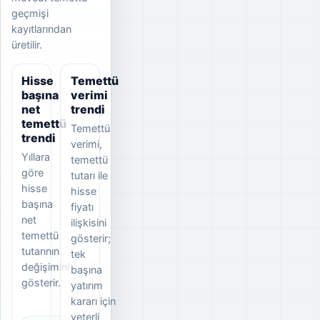
geçmişi
kayıtlarından
üretilir.
Hisse
Temettü
başına
verimi
net
trendi
temettü
Temettü
trendi
verimi,
Yıllara
temettü
göre
tutarı ile
hisse
hisse
başına
fiyatı
net
ilişkisini
temettü
gösterir;
tutarının
tek
değişimini
başına
gösterir.
yatırım
kararı için
yeterli