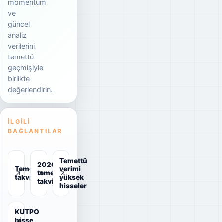
momentum
ve
güncel
analiz
verilerini
temettü
geçmişiyle
birlikte
değerlendirin.
İLGILI
BAĞLANTILAR
Temettü
2026
Temettü
verimi
temettü
takvimi
yüksek
takvimi
hisseler
KUTPO
hisse