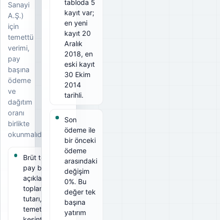
tabloda 5
Sanayi
kayıt var;
A.Ş.)
en yeni
için
kayıt 20
temettü
Aralık
verimi,
2018, en
pay
eski kayıt
başına
30 Ekim
ödeme
2014
ve
tarihli.
dağıtım
oranı
Son
birlikte
ödeme ile
okunmalıdır.
bir önceki
ödeme
Brüt temettü
arasındaki
pay başına
değişim
açıklanan
0%. Bu
toplam
değer tek
tutarı, net
başına
temettü ise
yatırım
kesintiler