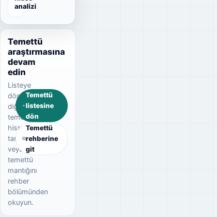
analizi
Temettü
araştırmasına
devam
edin
Listeye
Temettü
dönerek
listesine
diğer
dön
temettü
hisselerini
Temettü
tarayın
rehberine
veya
git
temettü
mantığını
rehber
bölümünden
okuyun.