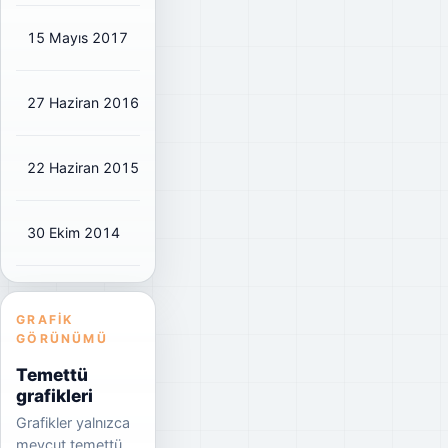
15 Mayıs 2017
₺0,0852
₺0,10
11%
27 Haziran 2016
₺0,0426
₺0,05
8%
22 Haziran 2015
₺0,0426
₺0,05
4%
30 Ekim 2014
₺0,0441
₺0,05
14%
GRAFIK
GÖRÜNÜMÜ
Temettü
grafikleri
Grafikler yalnızca
mevcut temettü