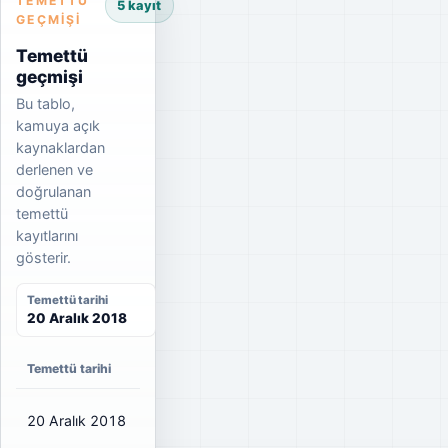
TEMETTÜ
5 kayıt
GEÇMIŞI
Temettü
geçmişi
Bu tablo,
kamuya açık
kaynaklardan
derlenen ve
doğrulanan
temettü
kayıtlarını
gösterir.
Temettü tarihi
20 Aralık 2018
Temettü tarihi
Net temettü
Brüt temettü
Dağıtım oranı
20 Aralık 2018
₺0,0852
₺0,10
12%