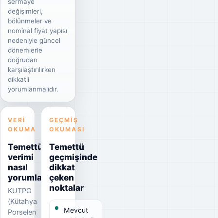
sermaye
değişimleri,
bölünmeler ve
nominal fiyat yapısı
nedeniyle güncel
dönemlerle
doğrudan
karşılaştırılırken
dikkatli
yorumlanmalıdır.
VERI
GEÇMIŞ
OKUMA
OKUMASI
Temettü
Temettü
verimi
geçmişinde
nasıl
dikkat
yorumlanmalı?
çeken
noktalar
KUTPO
(Kütahya
Mevcut
Porselen