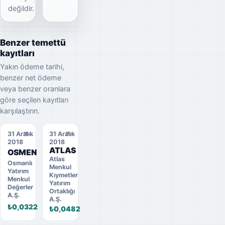
değildir.
Benzer temettü
kayıtları
Yakın ödeme tarihi,
benzer net ödeme
veya benzer oranlara
göre seçilen kayıtları
karşılaştırın.
31 Aralık
31 Aralık
2018
2018
ATLAS
OSMEN
Atlas
Osmanlı
Menkul
Yatırım
Kıymetler
Menkul
Yatırım
Değerler
Ortaklığı
A.Ş.
A.Ş.
₺0,0322
₺0,0482