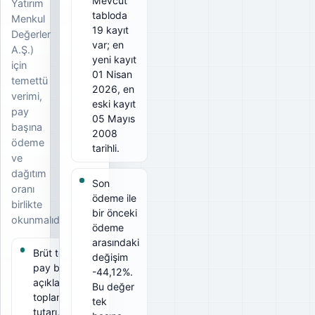
Mevcut
Yatırım
tabloda
Menkul
19 kayıt
Değerler
var; en
A.Ş.)
yeni kayıt
için
01 Nisan
temettü
2026, en
verimi,
eski kayıt
pay
05 Mayıs
başına
2008
ödeme
tarihli.
ve
dağıtım
Son
oranı
ödeme ile
birlikte
bir önceki
okunmalıdır.
ödeme
arasındaki
Brüt temettü
değişim
pay başına
-44,12%.
açıklanan
Bu değer
toplam
tek
tutarı, net