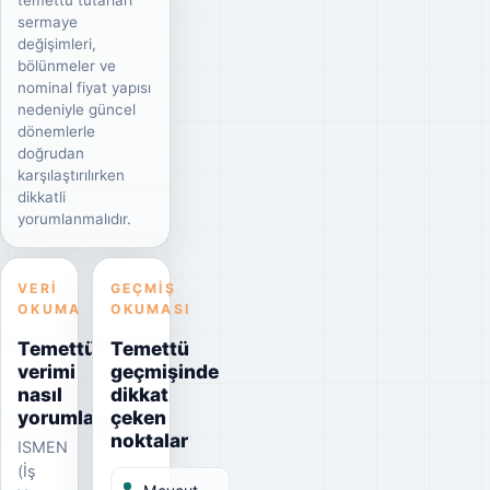
temettü tutarları
sermaye
değişimleri,
bölünmeler ve
nominal fiyat yapısı
nedeniyle güncel
dönemlerle
doğrudan
karşılaştırılırken
dikkatli
yorumlanmalıdır.
VERI
GEÇMIŞ
OKUMA
OKUMASI
Temettü
Temettü
verimi
geçmişinde
nasıl
dikkat
yorumlanmalı?
çeken
noktalar
ISMEN
(İş