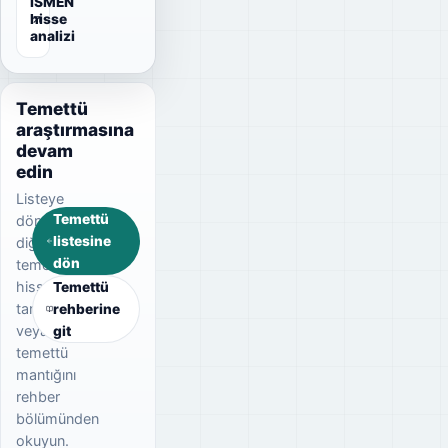
ISMEN
hisse
analizi
Temettü
araştırmasına
devam
edin
Listeye
Temettü
dönerek
listesine
diğer
dön
temettü
hisselerini
Temettü
tarayın
rehberine
veya
git
temettü
mantığını
rehber
bölümünden
okuyun.