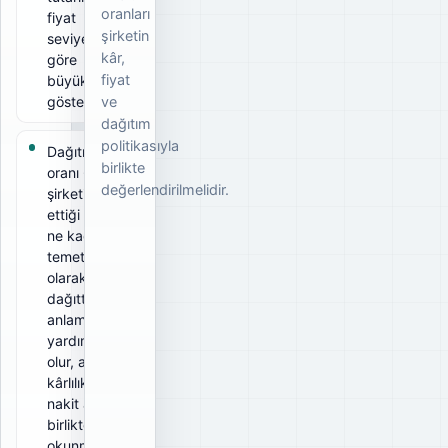
oranları
fiyat
şirketin
seviyesine
kâr,
göre
fiyat
büyüklüğünü
gösterir.
ve
dağıtım
politikasıyla
Dağıtım
birlikte
oranı 64%;
değerlendirilmelidir.
şirketin elde
ettiği kârın
ne kadarını
temettü
olarak
dağıttığını
anlamaya
yardımcı
olur, ancak
kârlılık ve
nakit akışıyla
birlikte
okunmalıdır.