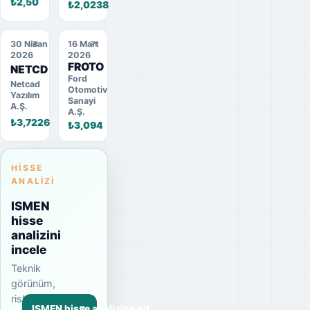
₺2,50
₺2,0238
30 Nisan
16 Mart
2026
2026
FROTO
NETCD
Ford
Netcad
Otomotiv
Yazılım
Sanayi
A.Ş.
A.Ş.
₺3,7226
₺3,094
HISSE
ANALIZI
ISMEN
hisse
analizini
incele
Teknik
görünüm,
risk
ISMEN hisse analizine git