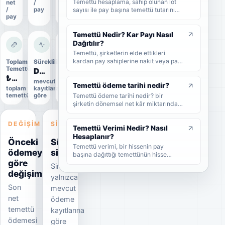
Temettü hesaplama, sahip olunan lot
net
/
oranı
/
pay
sayısı ile pay başına temettü tutarının
pay
çarpılmasıyla yapılır. Bu rehberde brüt
temettü, net temettü, stopaj, temettü
verimi ve örnek hesaplama adımlarını
Temettü Nedir? Kar Payı Nasıl
sade şekilde bulabilirsiniz.
Dağıtılır?
Temettü, şirketlerin elde ettikleri
kardan pay sahiplerine nakit veya pay
Toplam
Süreklilik
Uygulama
biçiminde dağıttıkları kar payıdır. Bu
Temettü
durumu
Düzenli
rehberde temettünün ne olduğunu,
₺4,7 Mr
Uygulandı
mevcut
nasıl dağıtıldığını, brüt-net temettü
Temettü ödeme tarihi nedir?
toplam
kayıtlara
Kesin
farkını, temettü tarihlerini ve
Temettü ödeme tarihi nedir? bir
temettü
göre
veri
yatırımcıların dikkat etmesi
şirketin dönemsel net kâr miktarından
gerekenleri sade şekilde bulabilirsiniz.
nakit veya hisse senedi cinsinden
şirket ortaklarına pay vermesidir.
DEĞIŞIM
SINYAL
Temettü Verimi Nedir? Nasıl
Hesaplanır?
Önceki
Süreklilik
Temettü verimi, bir hissenin pay
ödemeye
sinyali
başına dağıttığı temettünün hisse
göre
fiyatına oranını gösteren yüzdesel bir
Sinyal
göstergedir. Bu rehberde temettü
değişim
yalnızca
veriminin nasıl hesaplandığını, yüksek
Son
temettü veriminin ne anlama geldiğini
mevcut
ve yatırımcıların bu oranı nasıl
net
ödeme
yorumlaması gerektiğini sade
temettü
kayıtlarına
örneklerle bulabilirsiniz.
ödemesi
göre