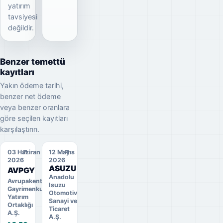
yatırım
tavsiyesi
değildir.
Benzer temettü
kayıtları
Yakın ödeme tarihi,
benzer net ödeme
veya benzer oranlara
göre seçilen kayıtları
karşılaştırın.
03 Haziran
12 Mayıs
2026
2026
ASUZU
AVPGY
Anadolu
Avrupakent
Isuzu
Gayrimenkul
Otomotiv
Yatırım
Sanayi ve
Ortaklığı
Ticaret
A.Ş.
A.Ş.