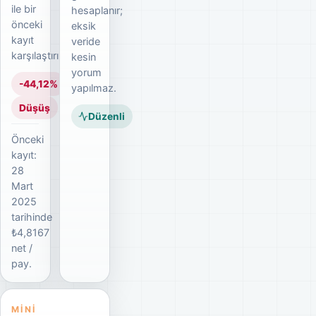
ile bir
hesaplanır;
önceki
eksik
kayıt
veride
karşılaştırılır.
kesin
yorum
-44,12%
yapılmaz.
Düşüş
Düzenli
Önceki
kayıt:
28
Mart
2025
tarihinde
₺4,8167
net /
pay.
MINI