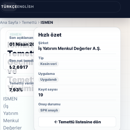
TÜRKÇE
ENGLISH
Ana Sayfa
Temettü
ISMEN
Hızlı özet
ISMEN
Son açıklanan temettü tarihi
ISMEN
Şirket
01 Nisan 2026
İş Yatırım Menkul Değerler A.Ş.
Temettü
Tip
Geçmişi
Son net temettü
Kesin veri
₺2,6917
ve
Uygulama
Temettü
Uygulandı
Temettü verimi
Verimi
7,93%
Kayıt sayısı
19
ISMEN
Onay durumu
(İş
SPK onaylı
Yatırım
Menkul
Temettü listesine dön
Değerler