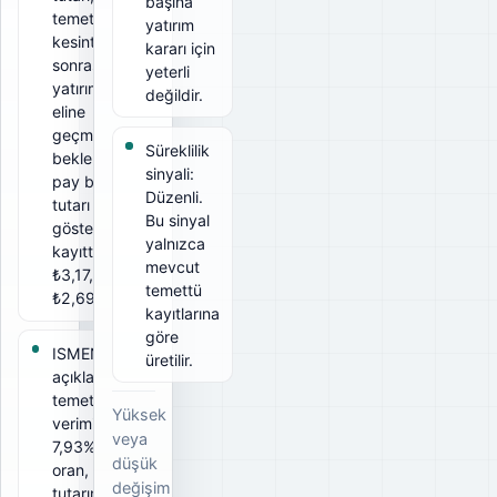
başına
temettü ise
yatırım
kesintiler
kararı için
sonrası
yeterli
yatırımcının
değildir.
eline
geçmesi
Süreklilik
beklenen
sinyali:
pay başına
Düzenli.
tutarı
Bu sinyal
gösterir. Bu
yalnızca
kayıtta brüt
mevcut
₺3,17, net
temettü
₺2,6917.
kayıtlarına
göre
ISMEN için
üretilir.
açıklanan
temettü
Yüksek
verimi
veya
7,93%. Bu
düşük
oran, ödeme
değişim
tutarının ilgili