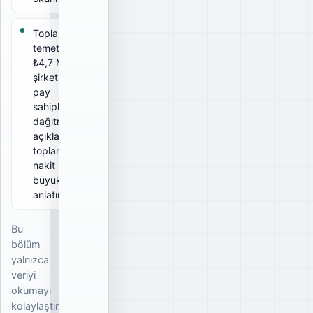
Toplam brüt
temettü
₺4,7 Mr;
şirketin tüm
pay
sahiplerine
dağıtmayı
açıkladığı
toplam brüt
nakit
büyüklüğünü
anlatır.
Bu
bölüm
yalnızca
veriyi
okumayı
kolaylaştırır;