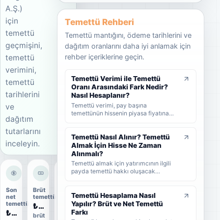
A.Ş.)
için
Temettü Rehberi
temettü
Temettü mantığını, ödeme tarihlerini ve
geçmişini,
dağıtım oranlarını daha iyi anlamak için
rehber içeriklerine geçin.
temettü
verimini,
Temettü Verimi ile Temettü
temettü
Oranı Arasındaki Fark Nedir?
tarihlerini
Nasıl Hesaplanır?
Temettü verimi, pay başına
ve
temettünün hissenin piyasa fiyatına
dağıtım
oranını; temettü dağıtım oranı ise
şirket kârının ne kadarının ortaklara
tutarlarını
dağıtıldığını gösterir. KAP'ta görülen
Temettü Nasıl Alınır? Temettü
inceleyin.
kâr payı oranı ise çoğunlukla 1 TL
Almak İçin Hisse Ne Zaman
nominal değere göre hesaplanan ayrı
Alınmalı?
bir yüzdedir. Bu rehberde temettü
Temettü almak için yatırımcının ilgili
verimi, dağıtım oranı ve KAP temettü
payda temettü hakkı oluşacak
oranı arasındaki farkları formüller ve
tarihlerden önce hisse sahibi olması
örneklerle öğrenebilirsiniz.
gerekir. Bu rehberde temettünün nasıl
Son
Brüt
Dağıtım
alındığını, hak kullanım tarihi, kayıt
Temettü Hesaplama Nasıl
net
temettü
oranı
tarihi ve ödeme tarihi arasındaki farkı
Yapılır? Brüt ve Net Temettü
temettü
₺3,17
64%
ve yatırımcıların nelere dikkat etmesi
₺2,6917
Farkı
brüt
ödeme
gerektiğini sade şekilde bulabilirsiniz.