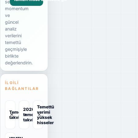
seviyesi,
momentum
ve
güncel
analiz
verilerini
temettü
geçmişiyle
birlikte
değerlendirin.
İLGILI
BAĞLANTILAR
Temettü
2026
Temettü
verimi
temettü
takvimi
yüksek
takvimi
hisseler