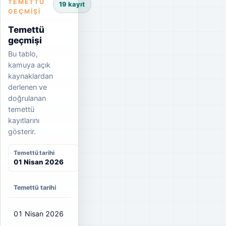
TEMETTÜ
19 kayıt
GEÇMIŞI
Temettü
geçmişi
Bu tablo,
kamuya açık
kaynaklardan
derlenen ve
doğrulanan
temettü
kayıtlarını
gösterir.
Temettü tarihi
01 Nisan 2026
Temettü tarihi
Net temettü
Brüt temettü
Dağıtım oranı
01 Nisan 2026
₺2,6917
₺3,17
64%