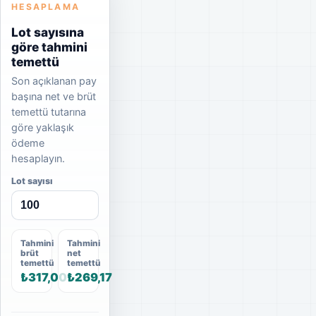
HESAPLAMA
Lot sayısına
göre tahmini
temettü
Son açıklanan pay
başına net ve brüt
temettü tutarına
göre yaklaşık
ödeme
hesaplayın.
Lot sayısı
Tahmini
Tahmini
brüt
net
temettü
temettü
₺317,00
₺269,17