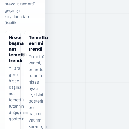
mevcut temettü
geçmişi
kayıtlarından
üretilir.
Hisse
Temettü
başına
verimi
net
trendi
temettü
Temettü
trendi
verimi,
Yıllara
temettü
göre
tutarı ile
hisse
hisse
başına
fiyatı
net
ilişkisini
temettü
gösterir;
tutarının
tek
değişimini
başına
gösterir.
yatırım
kararı için