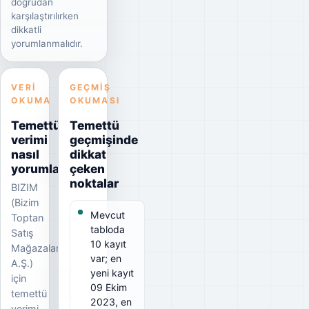
doğrudan
karşılaştırılırken
dikkatli
yorumlanmalıdır.
VERI
GEÇMIŞ
OKUMA
OKUMASI
Temettü
Temettü
verimi
geçmişinde
nasıl
dikkat
yorumlanmalı?
çeken
noktalar
BIZIM
(Bizim
Mevcut
Toptan
tabloda
Satış
10 kayıt
Mağazaları
var; en
A.Ş.)
yeni kayıt
için
09 Ekim
temettü
2023, en
verimi,