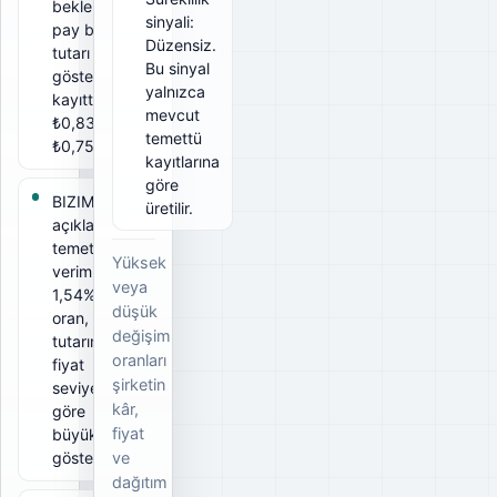
beklenen
sinyali:
pay başına
Düzensiz.
tutarı
Bu sinyal
gösterir. Bu
yalnızca
kayıtta brüt
mevcut
₺0,83, net
temettü
₺0,75.
kayıtlarına
göre
BIZIM için
üretilir.
açıklanan
temettü
Yüksek
verimi
veya
1,54%. Bu
düşük
oran, ödeme
değişim
tutarının ilgili
oranları
fiyat
şirketin
seviyesine
kâr,
göre
fiyat
büyüklüğünü
gösterir.
ve
dağıtım