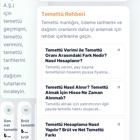
A.Ş.)
için
Temettü Rehberi
temettü
Temettü mantığını, ödeme tarihlerini ve
geçmişini,
dağıtım oranlarını daha iyi anlamak için
rehber içeriklerine geçin.
temettü
verimini,
Temettü Verimi ile Temettü
temettü
Oranı Arasındaki Fark Nedir?
tarihlerini
Nasıl Hesaplanır?
Temettü verimi, pay başına
ve
temettünün hissenin piyasa fiyatına
dağıtım
oranını; temettü dağıtım oranı ise
şirket kârının ne kadarının ortaklara
tutarlarını
dağıtıldığını gösterir. KAP'ta görülen
Temettü Nasıl Alınır? Temettü
inceleyin.
kâr payı oranı ise çoğunlukla 1 TL
Almak İçin Hisse Ne Zaman
nominal değere göre hesaplanan ayrı
Alınmalı?
bir yüzdedir. Bu rehberde temettü
Temettü almak için yatırımcının ilgili
verimi, dağıtım oranı ve KAP temettü
payda temettü hakkı oluşacak
oranı arasındaki farkları formüller ve
tarihlerden önce hisse sahibi olması
örneklerle öğrenebilirsiniz.
gerekir. Bu rehberde temettünün nasıl
Son
Brüt
Dağıtım
alındığını, hak kullanım tarihi, kayıt
Temettü Hesaplama Nasıl
net
temettü
oranı
tarihi ve ödeme tarihi arasındaki farkı
Yapılır? Brüt ve Net Temettü
temettü
₺0,83
108%
ve yatırımcıların nelere dikkat etmesi
₺0,75
Farkı
brüt
ödeme
gerektiğini sade şekilde bulabilirsiniz.