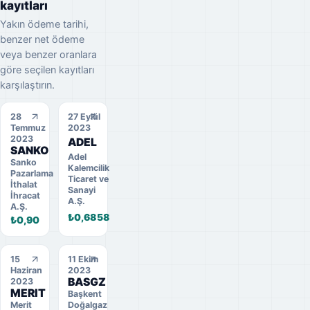
kayıtları
Yakın ödeme tarihi,
benzer net ödeme
veya benzer oranlara
göre seçilen kayıtları
karşılaştırın.
28
27 Eylül
Temmuz
2023
2023
ADEL
SANKO
Adel
Sanko
Kalemcilik
Pazarlama
Ticaret ve
İthalat
Sanayi
İhracat
A.Ş.
A.Ş.
₺0,6858
₺0,90
15
11 Ekim
Haziran
2023
BASGZ
2023
MERIT
Başkent
Merit
Doğalgaz