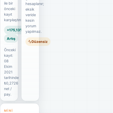
ile bir
hesaplanır;
önceki
eksik
kayıt
veride
karşılaştırılır.
kesin
yorum
+175,13%
yapılmaz.
Artış
Düzensiz
Önceki
kayıt:
08
Ekim
2021
tarihinde
₺0,2726
net /
pay.
MINI