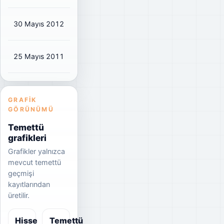
30 Mayıs 2012
₺0,3007
₺0,35
47%
25 Mayıs 2011
₺0,2873
₺0,34
48%
GRAFIK
GÖRÜNÜMÜ
Temettü
grafikleri
Grafikler yalnızca
mevcut temettü
geçmişi
kayıtlarından
üretilir.
Hisse
Temettü