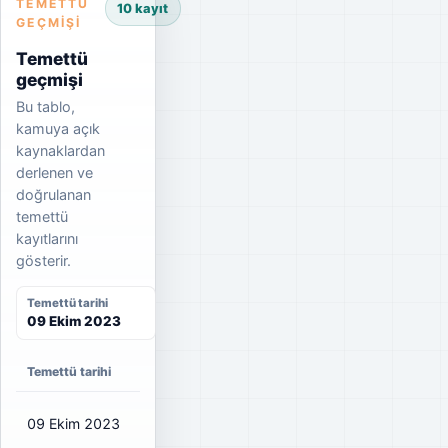
TEMETTÜ
10 kayıt
GEÇMIŞI
Temettü
geçmişi
Bu tablo,
kamuya açık
kaynaklardan
derlenen ve
doğrulanan
temettü
kayıtlarını
gösterir.
Temettü tarihi
09 Ekim 2023
Temettü tarihi
Net temettü
Brüt temettü
Dağıtım oranı
09 Ekim 2023
₺0,75
₺0,83
108%