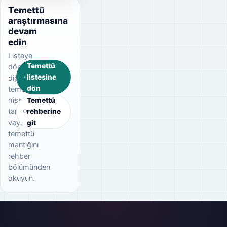
Temettü
araştırmasına
devam
edin
Listeye
Temettü
dönerek
listesine
diğer
dön
temettü
hisselerini
Temettü
tarayın
rehberine
veya
git
temettü
mantığını
rehber
bölümünden
okuyun.