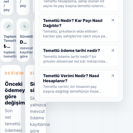
Temettü hesaplama, sahip olunan lot
net
/
oranı
/
pay
sayısı ile pay başına temettü tutarının
pay
çarpılmasıyla yapılır. Bu rehberde brüt
temettü, net temettü, stopaj, temettü
verimi ve örnek hesaplama adımlarını
Temettü Nedir? Kar Payı Nasıl
sade şekilde bulabilirsiniz.
Dağıtılır?
Temettü, şirketlerin elde ettikleri
kardan pay sahiplerine nakit veya pay
Toplam
Süreklilik
Uygulama
biçiminde dağıttıkları kar payıdır. Bu
Temettü
durumu
Düzensiz
rehberde temettünün ne olduğunu,
₺300,0 Mn
Uygulandı
mevcut
nasıl dağıtıldığını, brüt-net temettü
Temettü ödeme tarihi nedir?
toplam
kayıtlara
Kesin
farkını, temettü tarihlerini ve
Temettü ödeme tarihi nedir? bir
temettü
göre
veri
yatırımcıların dikkat etmesi
şirketin dönemsel net kâr miktarından
gerekenleri sade şekilde bulabilirsiniz.
nakit veya hisse senedi cinsinden
şirket ortaklarına pay vermesidir.
DEĞIŞIM
SINYAL
Temettü Verimi Nedir? Nasıl
Hesaplanır?
Önceki
Süreklilik
Temettü verimi, bir hissenin pay
ödemeye
sinyali
başına dağıttığı temettünün hisse
göre
fiyatına oranını gösteren yüzdesel bir
Sinyal
göstergedir. Bu rehberde temettü
değişim
yalnızca
veriminin nasıl hesaplandığını, yüksek
Son
temettü veriminin ne anlama geldiğini
mevcut
ve yatırımcıların bu oranı nasıl
net
ödeme
yorumlaması gerektiğini sade
temettü
kayıtlarına
örneklerle bulabilirsiniz.
ödemesi
göre