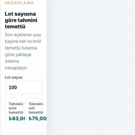
HESAPLAMA
Lot sayısına
göre tahmini
temettü
Son açıklanan pay
başına net ve brüt
temettü tutarına
göre yaklaşık
ödeme
hesaplayın.
Lot sayısı
Tahmini
Tahmini
brüt
net
temettü
temettü
₺83,00
₺75,00