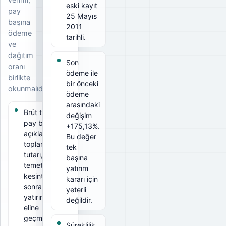
eski kayıt
pay
25 Mayıs
başına
2011
ödeme
tarihli.
ve
dağıtım
Son
oranı
ödeme ile
birlikte
bir önceki
okunmalıdır.
ödeme
arasındaki
Brüt temettü
değişim
pay başına
+175,13%.
açıklanan
Bu değer
toplam
tek
tutarı, net
başına
temettü ise
yatırım
kesintiler
kararı için
sonrası
yeterli
yatırımcının
değildir.
eline
geçmesi
Süreklilik