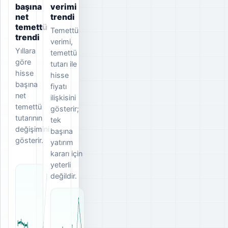
başına
verimi
net
trendi
temettü
Temettü
trendi
verimi,
Yıllara
temettü
göre
tutarı ile
hisse
hisse
başına
fiyatı
net
ilişkisini
temettü
gösterir;
tutarının
tek
değişimini
başına
gösterir.
yatırım
kararı için
yeterli
değildir.