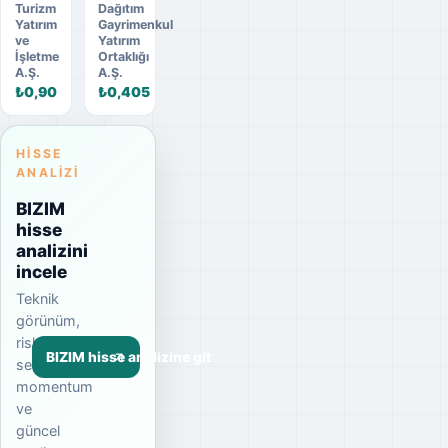
Turizm
Dağıtım
Yatırım
Gayrimenkul
ve
Yatırım
İşletme
Ortaklığı
A.Ş.
A.Ş.
₺0,90
₺0,405
HISSE
ANALIZI
BIZIM
hisse
analizini
incele
Teknik
görünüm,
risk
BIZIM hisse analizine git
seviyesi,
momentum
ve
güncel