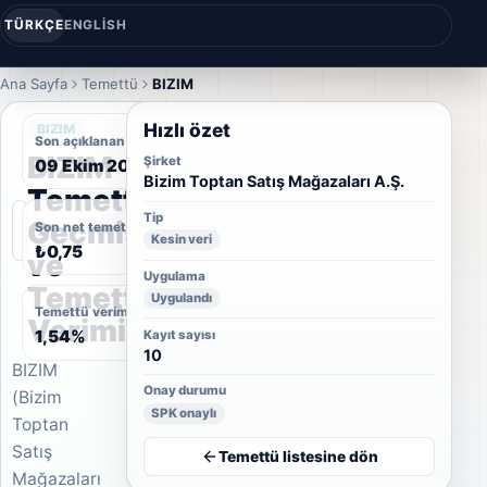
TÜRKÇE
ENGLISH
Ana Sayfa
Temettü
BIZIM
Hızlı özet
BIZIM
Son açıklanan temettü tarihi
BIZIM
Şirket
09 Ekim 2023
Bizim Toptan Satış Mağazaları A.Ş.
Temettü
Tip
Geçmişi
Son net temettü
Kesin veri
₺0,75
ve
Uygulama
Temettü
Uygulandı
Temettü verimi
Verimi
1,54%
Kayıt sayısı
10
BIZIM
Onay durumu
(Bizim
SPK onaylı
Toptan
Satış
Temettü listesine dön
Mağazaları