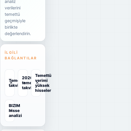
analiz
verilerini
temettü
geçmişiyle
birlikte
değerlendirin.
İLGILI
BAĞLANTILAR
Temettü
2026
Temettü
verimi
temettü
takvimi
yüksek
takvimi
hisseler
BIZIM
hisse
analizi