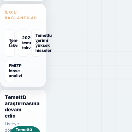
İLGILI
BAĞLANTILAR
Temettü
2026
Temettü
verimi
temettü
takvimi
yüksek
takvimi
hisseler
FMIZP
hisse
analizi
Temettü
araştırmasına
devam
edin
Listeye
Temettü
dönerek