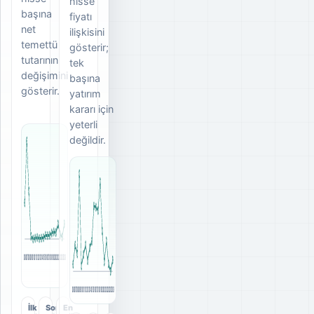
hisse
başına
fiyatı
net
ilişkisini
temettü
gösterir;
tutarının
tek
değişimini
başına
gösterir.
yatırım
kararı için
yeterli
değildir.
2006
2007
2008
2009
2010
2011
2012
2013
2014
2015
2016
2017
2018
2019
2020
2021
2022
2023
2025
2026
2006
2007
2008
2009
2010
2011
2012
2013
2014
2015
2016
2017
2018
2019
2020
2021
2022
2023
2025
2026
İlk
Son
En