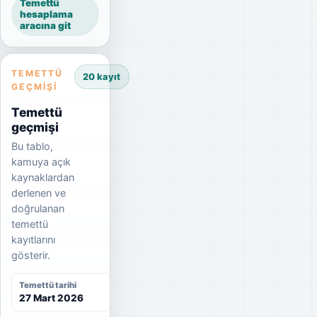
Temettü
hesaplama
aracına git
TEMETTÜ
20 kayıt
GEÇMIŞI
Temettü
geçmişi
Bu tablo,
kamuya açık
kaynaklardan
derlenen ve
doğrulanan
temettü
kayıtlarını
gösterir.
Temettü tarihi
27 Mart 2026