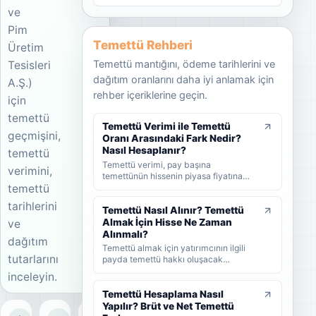
ve
Pim
Temettü Rehberi
Üretim
Temettü mantığını, ödeme tarihlerini ve
Tesisleri
dağıtım oranlarını daha iyi anlamak için
A.Ş.)
rehber içeriklerine geçin.
için
temettü
Temettü Verimi ile Temettü
geçmişini,
Oranı Arasındaki Fark Nedir?
Nasıl Hesaplanır?
temettü
Temettü verimi, pay başına
verimini,
temettünün hissenin piyasa fiyatına
temettü
oranını; temettü dağıtım oranı ise
şirket kârının ne kadarının ortaklara
tarihlerini
dağıtıldığını gösterir. KAP'ta görülen
Temettü Nasıl Alınır? Temettü
kâr payı oranı ise çoğunlukla 1 TL
Almak İçin Hisse Ne Zaman
ve
nominal değere göre hesaplanan ayrı
Alınmalı?
dağıtım
bir yüzdedir. Bu rehberde temettü
Temettü almak için yatırımcının ilgili
verimi, dağıtım oranı ve KAP temettü
tutarlarını
payda temettü hakkı oluşacak
oranı arasındaki farkları formüller ve
tarihlerden önce hisse sahibi olması
inceleyin.
örneklerle öğrenebilirsiniz.
gerekir. Bu rehberde temettünün nasıl
alındığını, hak kullanım tarihi, kayıt
Temettü Hesaplama Nasıl
tarihi ve ödeme tarihi arasındaki farkı
Yapılır? Brüt ve Net Temettü
ve yatırımcıların nelere dikkat etmesi