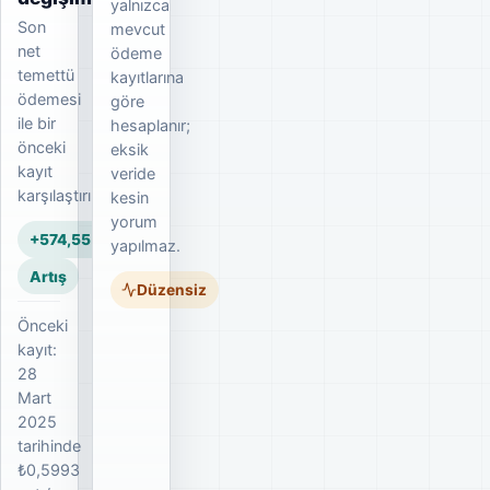
yalnızca
Son
mevcut
net
ödeme
temettü
kayıtlarına
ödemesi
göre
ile bir
hesaplanır;
önceki
eksik
kayıt
veride
karşılaştırılır.
kesin
yorum
+574,55%
yapılmaz.
Artış
Düzensiz
Önceki
kayıt:
28
Mart
2025
tarihinde
₺0,5993