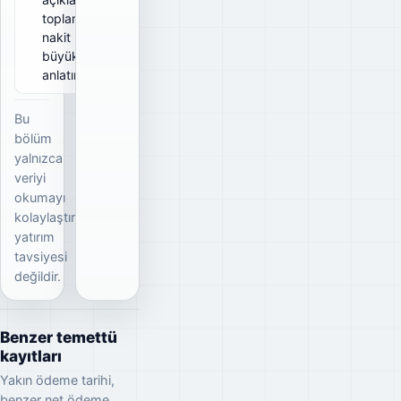
toplam brüt
nakit
büyüklüğünü
anlatır.
Bu
bölüm
yalnızca
veriyi
okumayı
kolaylaştırır;
yatırım
tavsiyesi
değildir.
Benzer temettü
kayıtları
Yakın ödeme tarihi,
benzer net ödeme