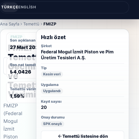
TÜRKÇE
ENGLISH
Ana Sayfa
Temettü
FMIZP
Hızlı özet
FMIZP
Son açıklanan temettü tarihi
FMIZP
Şirket
27 Mart 2026
Federal Mogul İzmit Piston ve Pim
Temettü
Üretim Tesisleri A.Ş.
Geçmişi
Son net temettü
Tip
₺4,0426
ve
Kesin veri
Temettü
Uygulama
Temettü verimi
Uygulandı
Verimi
1,59%
Kayıt sayısı
FMIZP
20
(Federal
Onay durumu
Mogul
SPK onaylı
İzmit
Temettü listesine dön
Piston