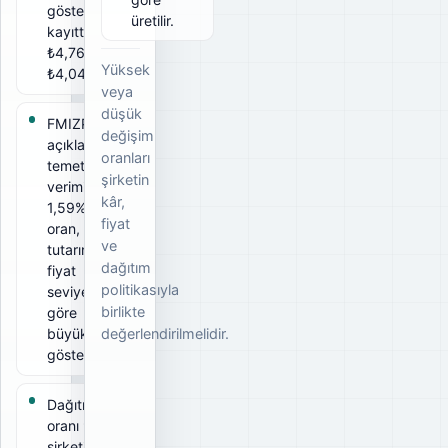
gösterir. Bu
üretilir.
kayıtta brüt
₺4,76, net
Yüksek
₺4,0426.
veya
düşük
FMIZP için
değişim
açıklanan
oranları
temettü
şirketin
verimi
kâr,
1,59%. Bu
fiyat
oran, ödeme
ve
tutarının ilgili
dağıtım
fiyat
politikasıyla
seviyesine
birlikte
göre
büyüklüğünü
değerlendirilmelidir.
gösterir.
Dağıtım
oranı 93%;
şirketin elde