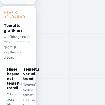
GRAFIK
GÖRÜNÜMÜ
Temettü
grafikleri
Grafikler yalnızca
mevcut temettü
geçmişi
kayıtlarından
üretilir.
Hisse
Temettü
başına
verimi
net
trendi
temettü
Temettü
trendi
verimi,
Yıllara
temettü
göre
tutarı ile
hisse