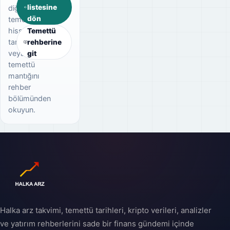
listesine
diğer
dön
temettü
hisselerini
Temettü
tarayın
rehberine
veya
git
temettü
mantığını
rehber
bölümünden
okuyun.
Halka arz takvimi, temettü tarihleri, kripto verileri, analizler
ve yatırım rehberlerini sade bir finans gündemi içinde