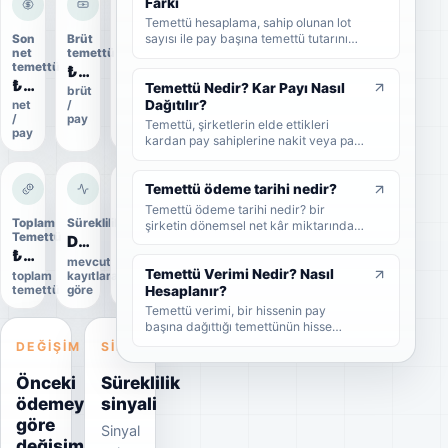
Farkı
gerektiğini sade şekilde bulabilirsiniz.
Temettü hesaplama, sahip olunan lot
sayısı ile pay başına temettü tutarının
Son
Brüt
Dağıtım
net
temettü
oranı
çarpılmasıyla yapılır. Bu rehberde brüt
temettü
₺4,76
93%
temettü, net temettü, stopaj, temettü
₺4,0426
verimi ve örnek hesaplama adımlarını
Temettü Nedir? Kar Payı Nasıl
brüt
ödeme
sade şekilde bulabilirsiniz.
Dağıtılır?
net
/
oranı
/
pay
Temettü, şirketlerin elde ettikleri
pay
kardan pay sahiplerine nakit veya pay
biçiminde dağıttıkları kar payıdır. Bu
rehberde temettünün ne olduğunu,
nasıl dağıtıldığını, brüt-net temettü
Temettü ödeme tarihi nedir?
farkını, temettü tarihlerini ve
Temettü ödeme tarihi nedir? bir
yatırımcıların dikkat etmesi
Toplam
Süreklilik
Uygulama
şirketin dönemsel net kâr miktarından
gerekenleri sade şekilde bulabilirsiniz.
Temettü
durumu
Düzensiz
nakit veya hisse senedi cinsinden
₺67,9 Mn
Uygulandı
şirket ortaklarına pay vermesidir.
mevcut
Temettü Verimi Nedir? Nasıl
toplam
kayıtlara
Kesin
temettü
göre
veri
Hesaplanır?
Temettü verimi, bir hissenin pay
başına dağıttığı temettünün hisse
fiyatına oranını gösteren yüzdesel bir
DEĞIŞIM
SINYAL
göstergedir. Bu rehberde temettü
veriminin nasıl hesaplandığını, yüksek
Önceki
Süreklilik
temettü veriminin ne anlama geldiğini
ödemeye
sinyali
ve yatırımcıların bu oranı nasıl
göre
yorumlaması gerektiğini sade
Sinyal
örneklerle bulabilirsiniz.
değişim