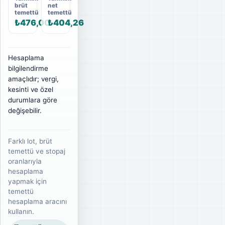
brüt
net
temettü
temettü
₺476,00
₺404,26
Hesaplama
bilgilendirme
amaçlıdır; vergi,
kesinti ve özel
durumlara göre
değişebilir.
Farklı lot, brüt
temettü ve stopaj
oranlarıyla
hesaplama
yapmak için
temettü
hesaplama aracını
kullanın.