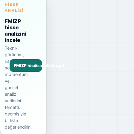
HISSE
ANALIZI
FMIZP
hisse
analizini
incele
Teknik
görünüm,
risk
FMIZP hisse analizine git
seviyesi,
momentum
ve
güncel
analiz
verilerini
temettü
geçmişiyle
birlikte
değerlendirin.