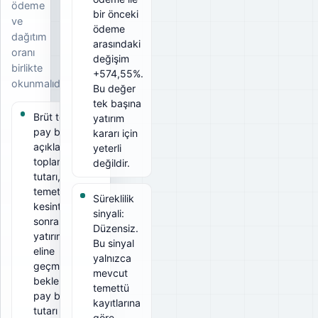
ödeme
bir önceki
ve
ödeme
dağıtım
arasındaki
oranı
değişim
birlikte
+574,55%.
okunmalıdır.
Bu değer
tek başına
Brüt temettü
yatırım
pay başına
kararı için
açıklanan
yeterli
toplam
değildir.
tutarı, net
temettü ise
Süreklilik
kesintiler
sinyali:
sonrası
Düzensiz.
yatırımcının
Bu sinyal
eline
yalnızca
geçmesi
mevcut
beklenen
temettü
pay başına
kayıtlarına
tutarı
göre