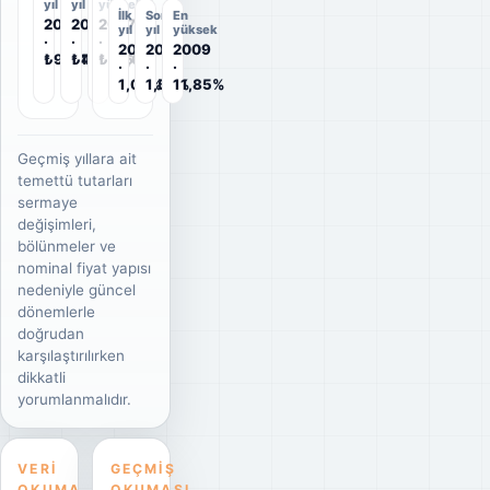
yıl
yıl
yüksek
İlk
Son
En
2006
2026
2007
yıl
yıl
yüksek
·
·
·
2006
2026
2009
₺9,54
₺4,0426
₺25,67
·
·
·
1,08%
1,59%
11,85%
Geçmiş yıllara ait
temettü tutarları
sermaye
değişimleri,
bölünmeler ve
nominal fiyat yapısı
nedeniyle güncel
dönemlerle
doğrudan
karşılaştırılırken
dikkatli
yorumlanmalıdır.
VERI
GEÇMIŞ
OKUMA
OKUMASI