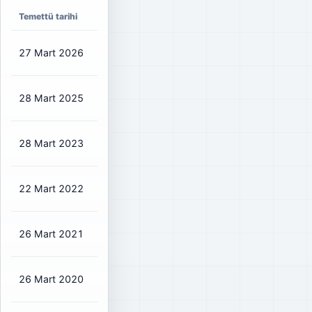
Temettü tarihi
Net temettü
Brüt temettü
Dağıtım oranı
27 Mart 2026
₺4,0426
₺4,76
93%
28 Mart 2025
₺0,5993
₺0,71
91%
28 Mart 2023
₺1,3143
₺1,46
27%
22 Mart 2022
₺4,0183
₺4,46
96%
26 Mart 2021
₺1,7924
₺2,11
99%
26 Mart 2020
₺1,9423
₺2,29
103%