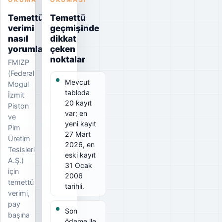
Temettü
Temettü
verimi
geçmişinde
nasıl
dikkat
yorumlanmalı?
çeken
noktalar
FMIZP
(Federal
Mevcut
Mogul
tabloda
İzmit
20 kayıt
Piston
var; en
ve
yeni kayıt
Pim
27 Mart
Üretim
2026, en
Tesisleri
eski kayıt
A.Ş.)
31 Ocak
için
2006
temettü
tarihli.
verimi,
pay
Son
başına
ödeme ile