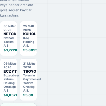
veya benzer oranlara
göre seçilen kayıtları
karşılaştırın.
30 Nisan
25 Mart
2026
2026
NETCD
KCHOL
Netcad
Koç
Yazılım
Holding
A.Ş.
A.Ş.
₺3,7226
₺5,8055
06 Mayıs
21 Mayıs
2026
2026
ECZYT
TRGYO
Eczacıbaşı
Torunlar
Yatırım
Gayrimenkul
Holding
Yatırım
Ortaklığı
Ortaklığı
A.Ş.
A.Ş.
₺4,8571
₺5,00