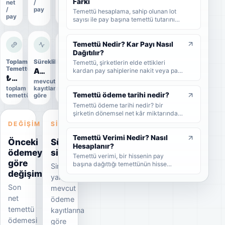
Farkı
net
/
oranı
gerektiğini sade şekilde bulabilirsiniz.
/
pay
Temettü hesaplama, sahip olunan lot
pay
sayısı ile pay başına temettü tutarının
çarpılmasıyla yapılır. Bu rehberde brüt
temettü, net temettü, stopaj, temettü
verimi ve örnek hesaplama adımlarını
Temettü Nedir? Kar Payı Nasıl
sade şekilde bulabilirsiniz.
Dağıtılır?
Toplam
Süreklilik
Uygulama
Temettü, şirketlerin elde ettikleri
Temettü
durumu
Artıyor
kardan pay sahiplerine nakit veya pay
₺4,8 Mn
Uygulandı
biçiminde dağıttıkları kar payıdır. Bu
mevcut
rehberde temettünün ne olduğunu,
toplam
kayıtlara
Kesin
nasıl dağıtıldığını, brüt-net temettü
Temettü ödeme tarihi nedir?
temettü
göre
veri
farkını, temettü tarihlerini ve
Temettü ödeme tarihi nedir? bir
yatırımcıların dikkat etmesi
şirketin dönemsel net kâr miktarından
gerekenleri sade şekilde bulabilirsiniz.
nakit veya hisse senedi cinsinden
DEĞIŞIM
SINYAL
şirket ortaklarına pay vermesidir.
Temettü Verimi Nedir? Nasıl
Önceki
Süreklilik
Hesaplanır?
ödemeye
sinyali
Temettü verimi, bir hissenin pay
göre
başına dağıttığı temettünün hisse
Sinyal
değişim
fiyatına oranını gösteren yüzdesel bir
yalnızca
göstergedir. Bu rehberde temettü
Son
mevcut
veriminin nasıl hesaplandığını, yüksek
temettü veriminin ne anlama geldiğini
net
ödeme
ve yatırımcıların bu oranı nasıl
temettü
kayıtlarına
yorumlaması gerektiğini sade
ödemesi
örneklerle bulabilirsiniz.
göre