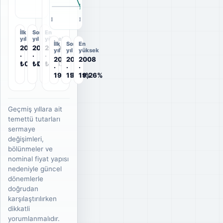
2008
2010
İlk
Son
En
yıl
yıl
yüksek
İlk
Son
En
2008
2010
2010
yıl
yıl
yüksek
·
·
·
2008
2010
2008
₺0,2697
₺0,32
₺0,32
·
·
·
19,26%
15,69%
19,26%
Geçmiş yıllara ait
temettü tutarları
sermaye
değişimleri,
bölünmeler ve
nominal fiyat yapısı
nedeniyle güncel
dönemlerle
doğrudan
karşılaştırılırken
dikkatli
yorumlanmalıdır.