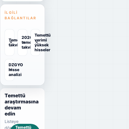
İLGILI
BAĞLANTILAR
Temettü
2026
Temettü
verimi
temettü
takvimi
yüksek
takvimi
hisseler
DZGYO
hisse
analizi
Temettü
araştırmasına
devam
edin
Listeye
Temettü
dönerek