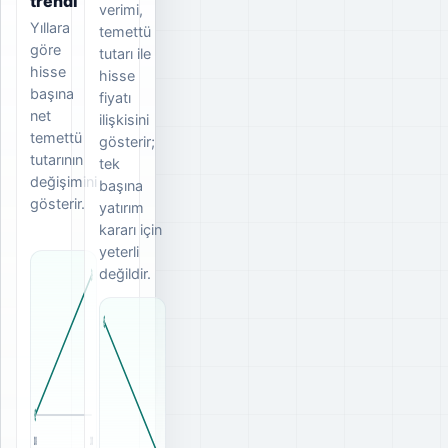
trendi
verimi,
Yıllara
temettü
göre
tutarı ile
hisse
hisse
başına
fiyatı
net
ilişkisini
temettü
gösterir;
tutarının
tek
değişimini
başına
gösterir.
yatırım
kararı için
yeterli
değildir.
2008
2010