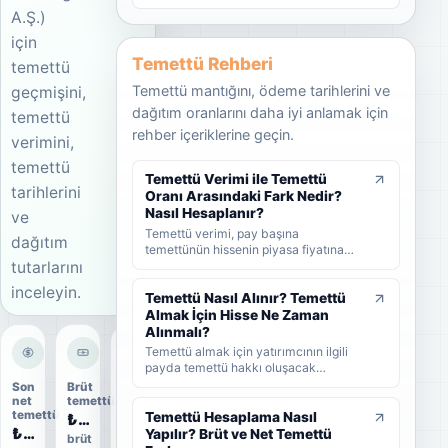
A.Ş.)
için
Temettü Rehberi
temettü
Temettü mantığını, ödeme tarihlerini ve
geçmişini,
dağıtım oranlarını daha iyi anlamak için
temettü
rehber içeriklerine geçin.
verimini,
temettü
Temettü Verimi ile Temettü
tarihlerini
Oranı Arasındaki Fark Nedir?
Nasıl Hesaplanır?
ve
Temettü verimi, pay başına
dağıtım
temettünün hissenin piyasa fiyatına
tutarlarını
oranını; temettü dağıtım oranı ise
şirket kârının ne kadarının ortaklara
inceleyin.
dağıtıldığını gösterir. KAP'ta görülen
Temettü Nasıl Alınır? Temettü
kâr payı oranı ise çoğunlukla 1 TL
Almak İçin Hisse Ne Zaman
nominal değere göre hesaplanan ayrı
Alınmalı?
bir yüzdedir. Bu rehberde temettü
Temettü almak için yatırımcının ilgili
verimi, dağıtım oranı ve KAP temettü
payda temettü hakkı oluşacak
oranı arasındaki farkları formüller ve
tarihlerden önce hisse sahibi olması
Son
Brüt
Dağıtım
örneklerle öğrenebilirsiniz.
gerekir. Bu rehberde temettünün nasıl
net
temettü
oranı
temettü
alındığını, hak kullanım tarihi, kayıt
Temettü Hesaplama Nasıl
₺0,32
63%
₺0,32
tarihi ve ödeme tarihi arasındaki farkı
Yapılır? Brüt ve Net Temettü
brüt
ödeme
ve yatırımcıların nelere dikkat etmesi