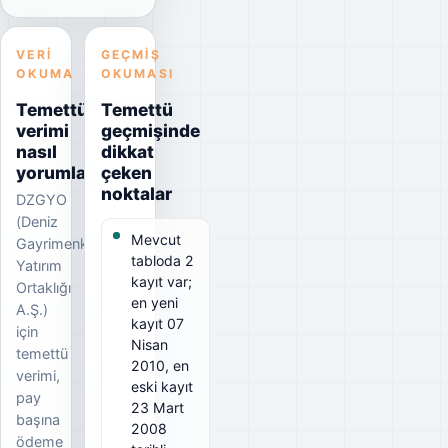
VERI
GEÇMIŞ
OKUMA
OKUMASI
Temettü
Temettü
verimi
geçmişinde
nasıl
dikkat
yorumlanmalı?
çeken
noktalar
DZGYO
(Deniz
Mevcut
Gayrimenkul
tabloda 2
Yatırım
kayıt var;
Ortaklığı
en yeni
A.Ş.)
kayıt 07
için
Nisan
temettü
2010, en
verimi,
eski kayıt
pay
23 Mart
başına
2008
ödeme