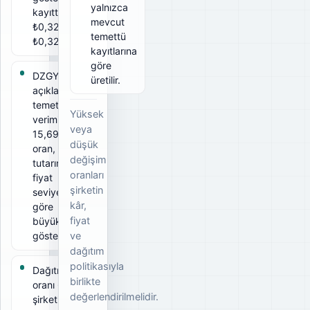
yalnızca
kayıtta brüt
mevcut
₺0,32, net
temettü
₺0,32.
kayıtlarına
göre
DZGYO için
üretilir.
açıklanan
temettü
Yüksek
verimi
veya
15,69%. Bu
düşük
oran, ödeme
değişim
tutarının ilgili
oranları
fiyat
şirketin
seviyesine
kâr,
göre
fiyat
büyüklüğünü
gösterir.
ve
dağıtım
politikasıyla
Dağıtım
birlikte
oranı 63%;
değerlendirilmelidir.
şirketin elde