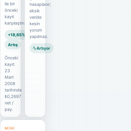
ile bir
hesaplanır;
önceki
eksik
kayıt
veride
karşılaştırılır.
kesin
yorum
+18,65%
yapılmaz.
Artış
Artıyor
Önceki
kayıt:
23
Mart
2008
tarihinde
₺0,2697
net /
pay.
MINI