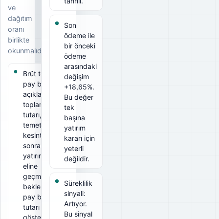
tarihli.
ve
dağıtım
Son
oranı
ödeme ile
birlikte
bir önceki
okunmalıdır.
ödeme
arasındaki
Brüt temettü
değişim
pay başına
+18,65%.
açıklanan
Bu değer
toplam
tek
tutarı, net
başına
temettü ise
yatırım
kesintiler
kararı için
sonrası
yeterli
yatırımcının
değildir.
eline
geçmesi
Süreklilik
beklenen
sinyali:
pay başına
Artıyor.
tutarı
Bu sinyal
gösterir. Bu