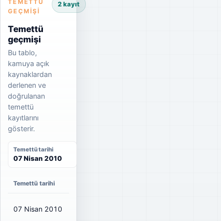
TEMETTÜ
2 kayıt
GEÇMIŞI
Temettü
geçmişi
Bu tablo,
kamuya açık
kaynaklardan
derlenen ve
doğrulanan
temettü
kayıtlarını
gösterir.
Temettü tarihi
07 Nisan 2010
Temettü tarihi
Net temettü
Brüt temettü
Dağıtım oranı
07 Nisan 2010
₺0,32
₺0,32
63%