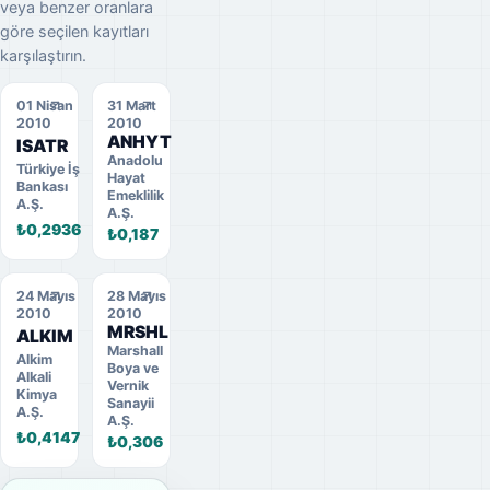
veya benzer oranlara
göre seçilen kayıtları
karşılaştırın.
01 Nisan
31 Mart
2010
2010
ANHYT
ISATR
Anadolu
Türkiye İş
Hayat
Bankası
Emeklilik
A.Ş.
A.Ş.
₺0,2936
₺0,187
24 Mayıs
28 Mayıs
2010
2010
MRSHL
ALKIM
Marshall
Alkim
Boya ve
Alkali
Vernik
Kimya
Sanayii
A.Ş.
A.Ş.
₺0,4147
₺0,306