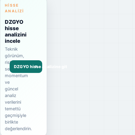
HISSE
ANALIZI
DZGYO
hisse
analizini
incele
Teknik
görünüm,
risk
DZGYO hisse analizine git
seviyesi,
momentum
ve
güncel
analiz
verilerini
temettü
geçmişiyle
birlikte
değerlendirin.