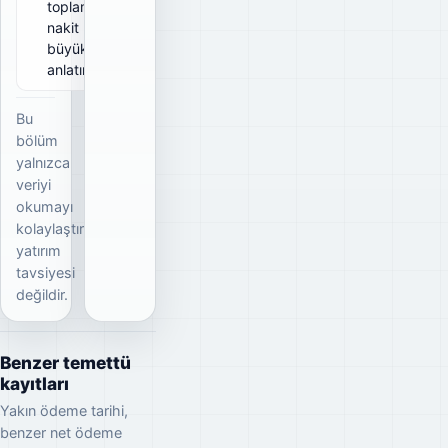
toplam brüt
nakit
büyüklüğünü
anlatır.
Bu
bölüm
yalnızca
veriyi
okumayı
kolaylaştırır;
yatırım
tavsiyesi
değildir.
Benzer temettü
kayıtları
Yakın ödeme tarihi,
benzer net ödeme