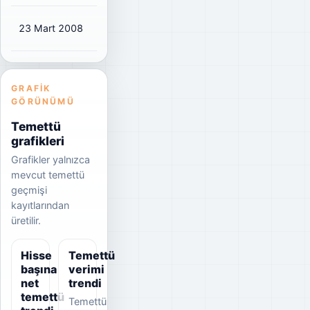
23 Mart 2008
₺0,2697
₺0,27
38%
GRAFIK
GÖRÜNÜMÜ
Temettü
grafikleri
Grafikler yalnızca
mevcut temettü
geçmişi
kayıtlarından
üretilir.
Hisse
Temettü
başına
verimi
net
trendi
temettü
Temettü