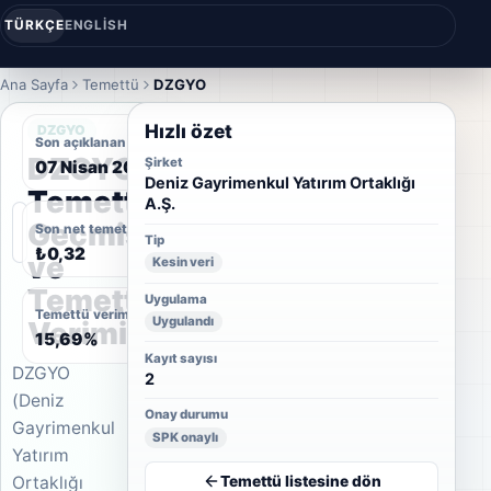
TÜRKÇE
ENGLISH
Ana Sayfa
Temettü
DZGYO
Hızlı özet
DZGYO
Son açıklanan temettü tarihi
DZGYO
Şirket
07 Nisan 2010
Deniz Gayrimenkul Yatırım Ortaklığı
Temettü
A.Ş.
Geçmişi
Son net temettü
Tip
₺0,32
ve
Kesin veri
Temettü
Uygulama
Temettü verimi
Uygulandı
Verimi
15,69%
Kayıt sayısı
DZGYO
2
(Deniz
Onay durumu
Gayrimenkul
SPK onaylı
Yatırım
Temettü listesine dön
Ortaklığı