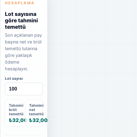
HESAPLAMA
Lot sayısına
göre tahmini
temettü
Son açıklanan pay
başına net ve brüt
temettü tutarına
göre yaklaşık
ödeme
hesaplayın.
Lot sayısı
Tahmini
Tahmini
brüt
net
temettü
temettü
₺32,00
₺32,00