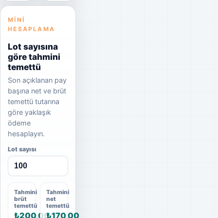
MINI
HESAPLAMA
Lot sayısına
göre tahmini
temettü
Son açıklanan pay
başına net ve brüt
temettü tutarına
göre yaklaşık
ödeme
hesaplayın.
Lot sayısı
Tahmini
Tahmini
brüt
net
temettü
temettü
₺200,00
₺170,00