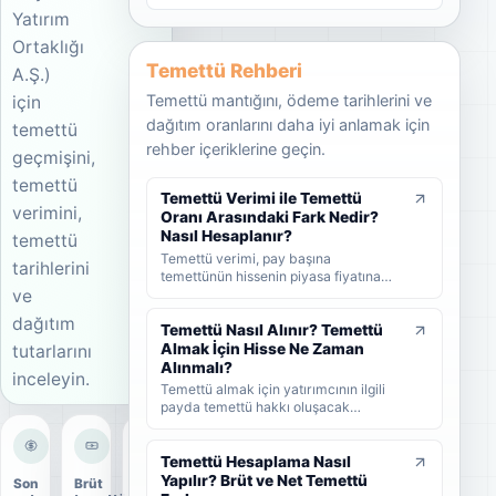
Yatırım
Ortaklığı
Temettü Rehberi
A.Ş.)
Temettü mantığını, ödeme tarihlerini ve
için
dağıtım oranlarını daha iyi anlamak için
temettü
rehber içeriklerine geçin.
geçmişini,
temettü
Temettü Verimi ile Temettü
verimini,
Oranı Arasındaki Fark Nedir?
Nasıl Hesaplanır?
temettü
Temettü verimi, pay başına
tarihlerini
temettünün hissenin piyasa fiyatına
ve
oranını; temettü dağıtım oranı ise
şirket kârının ne kadarının ortaklara
dağıtım
dağıtıldığını gösterir. KAP'ta görülen
Temettü Nasıl Alınır? Temettü
kâr payı oranı ise çoğunlukla 1 TL
Almak İçin Hisse Ne Zaman
tutarlarını
nominal değere göre hesaplanan ayrı
Alınmalı?
inceleyin.
bir yüzdedir. Bu rehberde temettü
Temettü almak için yatırımcının ilgili
verimi, dağıtım oranı ve KAP temettü
payda temettü hakkı oluşacak
oranı arasındaki farkları formüller ve
tarihlerden önce hisse sahibi olması
örneklerle öğrenebilirsiniz.
gerekir. Bu rehberde temettünün nasıl
alındığını, hak kullanım tarihi, kayıt
Temettü Hesaplama Nasıl
tarihi ve ödeme tarihi arasındaki farkı
Yapılır? Brüt ve Net Temettü
Son
Brüt
Dağıtım
ve yatırımcıların nelere dikkat etmesi