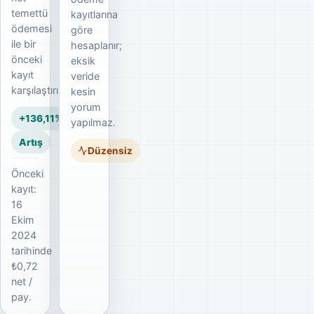
temettü
kayıtlarına
ödemesi
göre
ile bir
hesaplanır;
önceki
eksik
kayıt
veride
karşılaştırılır.
kesin
yorum
+136,11%
yapılmaz.
Artış
Düzensiz
Önceki
kayıt:
16
Ekim
2024
tarihinde
₺0,72
net /
pay.