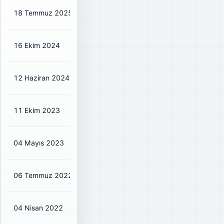
18 Temmuz 2025
₺1,70
₺2,00
59%
16 Ekim 2024
₺0,72
₺0,80
41%
12 Haziran 2024
₺1,98
₺2,20
45%
11 Ekim 2023
₺0,405
₺0,45
48%
04 Mayıs 2023
₺1,16
₺1,16
212%
06 Temmuz 2022
₺0,20
₺0,20
20%
04 Nisan 2022
₺0,79
₺0,79
77%