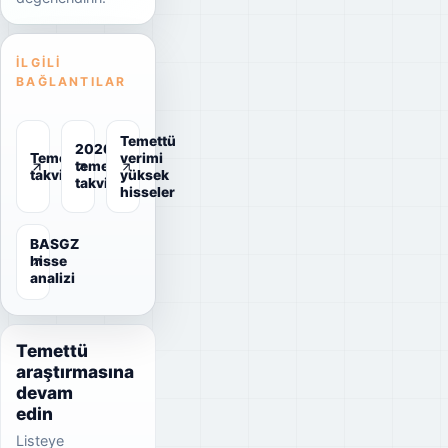
İLGILI
BAĞLANTILAR
Temettü
2026
Temettü
verimi
temettü
takvimi
yüksek
takvimi
hisseler
BASGZ
hisse
analizi
Temettü
araştırmasına
devam
edin
Listeye