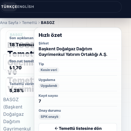
TÜRKÇE
ENGLISH
Ana Sayfa
Temettü
BASGZ
Hızlı özet
BASGZ
Son açıklanan temettü tarihi
BASGZ
Şirket
18 Temmuz 2025
Başkent Doğalgaz Dağıtım
Temettü
Gayrimenkul Yatırım Ortaklığı A.Ş.
Geçmişi
Son net temettü
Tip
₺1,70
ve
Kesin veri
Temettü
Uygulama
Temettü verimi
Uygulandı
Verimi
5,28%
Kayıt sayısı
BASGZ
7
(Başkent
Onay durumu
Doğalgaz
SPK onaylı
Dağıtım
Temettü listesine dön
Gayrimenkul