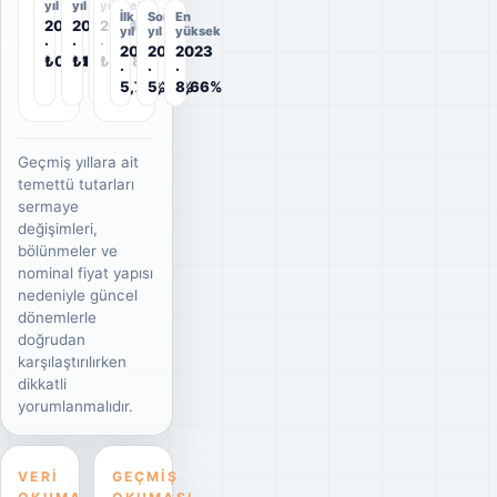
yıl
yıl
yüksek
İlk
Son
En
2022
2025
2024
yıl
yıl
yüksek
·
·
·
2022
2025
2023
₺0,79
₺1,70
₺1,98
·
·
·
5,75%
5,28%
8,66%
Geçmiş yıllara ait
temettü tutarları
sermaye
değişimleri,
bölünmeler ve
nominal fiyat yapısı
nedeniyle güncel
dönemlerle
doğrudan
karşılaştırılırken
dikkatli
yorumlanmalıdır.
VERI
GEÇMIŞ