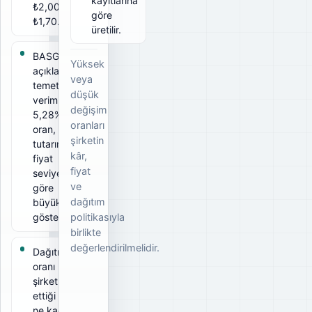
kayıtlarına
₺2,00, net
göre
₺1,70.
üretilir.
BASGZ için
Yüksek
açıklanan
veya
temettü
düşük
verimi
değişim
5,28%. Bu
oranları
oran, ödeme
şirketin
tutarının ilgili
kâr,
fiyat
fiyat
seviyesine
ve
göre
dağıtım
büyüklüğünü
gösterir.
politikasıyla
birlikte
değerlendirilmelidir.
Dağıtım
oranı 59%;
şirketin elde
ettiği kârın
ne kadarını