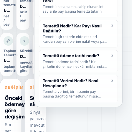
Farkı
net
temettü
oranı
gerektiğini sade şekilde bulabilirsiniz.
temettü
₺2,00
59%
Temettü hesaplama, sahip olunan lot
₺1,70
sayısı ile pay başına temettü tutarının
brüt
ödeme
çarpılmasıyla yapılır. Bu rehberde brüt
net
/
oranı
/
pay
temettü, net temettü, stopaj, temettü
pay
verimi ve örnek hesaplama adımlarını
Temettü Nedir? Kar Payı Nasıl
sade şekilde bulabilirsiniz.
Dağıtılır?
Temettü, şirketlerin elde ettikleri
kardan pay sahiplerine nakit veya pay
biçiminde dağıttıkları kar payıdır. Bu
rehberde temettünün ne olduğunu,
Toplam
Süreklilik
Uygulama
Temettü
durumu
nasıl dağıtıldığını, brüt-net temettü
Temettü ödeme tarihi nedir?
Düzensiz
₺1,4 Mr
Uygulandı
farkını, temettü tarihlerini ve
Temettü ödeme tarihi nedir? bir
mevcut
yatırımcıların dikkat etmesi
şirketin dönemsel net kâr miktarından
toplam
kayıtlara
Kesin
gerekenleri sade şekilde bulabilirsiniz.
temettü
göre
veri
nakit veya hisse senedi cinsinden
şirket ortaklarına pay vermesidir.
Temettü Verimi Nedir? Nasıl
Hesaplanır?
DEĞIŞIM
SINYAL
Temettü verimi, bir hissenin pay
başına dağıttığı temettünün hisse
Önceki
Süreklilik
fiyatına oranını gösteren yüzdesel bir
ödemeye
sinyali
göstergedir. Bu rehberde temettü
göre
veriminin nasıl hesaplandığını, yüksek
Sinyal
temettü veriminin ne anlama geldiğini
değişim
yalnızca
ve yatırımcıların bu oranı nasıl
Son
yorumlaması gerektiğini sade
mevcut
örneklerle bulabilirsiniz.
net
ödeme