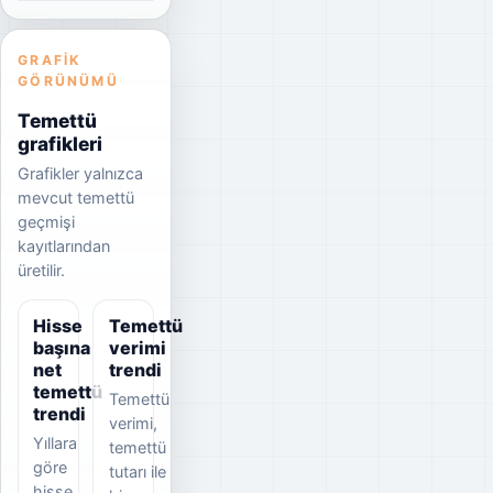
GRAFIK
GÖRÜNÜMÜ
Temettü
grafikleri
Grafikler yalnızca
mevcut temettü
geçmişi
kayıtlarından
üretilir.
Hisse
Temettü
başına
verimi
net
trendi
temettü
Temettü
trendi
verimi,
Yıllara
temettü
göre
tutarı ile
hisse