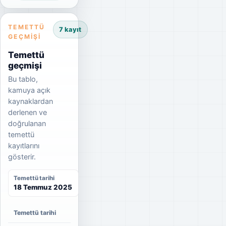
TEMETTÜ
7 kayıt
GEÇMIŞI
Temettü
geçmişi
Bu tablo,
kamuya açık
kaynaklardan
derlenen ve
doğrulanan
temettü
kayıtlarını
gösterir.
Temettü tarihi
18 Temmuz 2025
Temettü tarihi
Net temettü
Brüt temettü
Dağıtım oranı