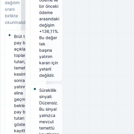
dağıtım
bir önceki
oranı
ödeme
birlikte
arasındaki
okunmalıdır.
değişim
+136,11%.
Brüt temettü
Bu değer
pay başına
tek
açıklanan
başına
toplam
yatırım
tutarı, net
kararı için
temettü ise
yeterli
kesintiler
değildir.
sonrası
yatırımcının
Süreklilik
eline
sinyali:
geçmesi
Düzensiz.
beklenen
Bu sinyal
pay başına
yalnızca
tutarı
mevcut
gösterir. Bu
temettü
kayıtta brüt