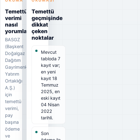
OKUMA
OKUMASI
Temettü
Temettü
verimi
geçmişinde
nasıl
dikkat
yorumlanmalı?
çeken
noktalar
BASGZ
(Başkent
Mevcut
Doğalgaz
tabloda 7
Dağıtım
kayıt var;
Gayrimenkul
en yeni
Yatırım
kayıt 18
Ortaklığı
Temmuz
A.Ş.)
2025, en
için
eski kayıt
temettü
04 Nisan
verimi,
2022
pay
tarihli.
başına
ödeme
Son
ve
ödeme ile