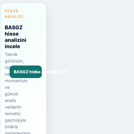
HISSE
ANALIZI
BASGZ
hisse
analizini
incele
Teknik
görünüm,
risk
BASGZ hisse analizine git
seviyesi,
momentum
ve
güncel
analiz
verilerini
temettü
geçmişiyle
birlikte
değerlendirin.