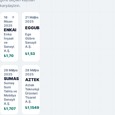
karşılaştırın.
16
21 Mayıs
Nisan
2025
2025
EGGUB
ENKAI
Enka
Ege
İnşaat
Gübre
ve
Sanayii
Sanayi
A.Ş.
A.Ş.
₺1,53
₺1,70
28 Mayıs
28 Mayıs
2025
2025
SUMAS
AZTEK
Sumaş
Aztek
Suni
Teknoloji
Tahta ve
Ürünleri
Mobilya
Ticaret
Sanayii
A.Ş.
A.Ş.
₺1,1549
₺1,707