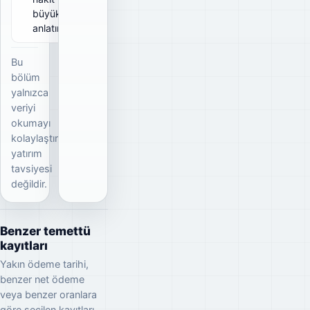
büyüklüğünü
anlatır.
Bu
bölüm
yalnızca
veriyi
okumayı
kolaylaştırır;
yatırım
tavsiyesi
değildir.
Benzer temettü
kayıtları
Yakın ödeme tarihi,
benzer net ödeme
veya benzer oranlara
göre seçilen kayıtları