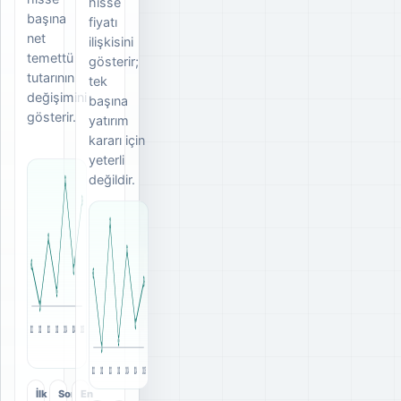
hisse
başına
fiyatı
net
ilişkisini
temettü
gösterir;
tutarının
tek
değişimini
başına
gösterir.
yatırım
kararı için
yeterli
değildir.
2022
2022
2023
2023
2024
2024
2025
2022
2022
2023
2023
2024
2024
2025
İlk
Son
En