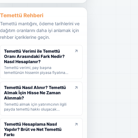
Temettü Rehberi
Temettü mantığını, ödeme tarihlerini ve
dağıtım oranlarını daha iyi anlamak için
rehber içeriklerine geçin.
Temettü Verimi ile Temettü
Oranı Arasındaki Fark Nedir?
Nasıl Hesaplanır?
Temettü verimi, pay başına
temettünün hissenin piyasa fiyatına
oranını; temettü dağıtım oranı ise
şirket kârının ne kadarının ortaklara
dağıtıldığını gösterir. KAP'ta görülen
Temettü Nasıl Alınır? Temettü
kâr payı oranı ise çoğunlukla 1 TL
Almak İçin Hisse Ne Zaman
nominal değere göre hesaplanan ayrı
Alınmalı?
bir yüzdedir. Bu rehberde temettü
Temettü almak için yatırımcının ilgili
verimi, dağıtım oranı ve KAP temettü
payda temettü hakkı oluşacak
oranı arasındaki farkları formüller ve
tarihlerden önce hisse sahibi olması
örneklerle öğrenebilirsiniz.
gerekir. Bu rehberde temettünün nasıl
alındığını, hak kullanım tarihi, kayıt
Temettü Hesaplama Nasıl
tarihi ve ödeme tarihi arasındaki farkı
Yapılır? Brüt ve Net Temettü
ve yatırımcıların nelere dikkat etmesi
Farkı