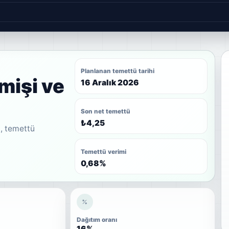
Planlanan temettü tarihi
mişi ve
16 Aralık 2026
Son net temettü
₺4,25
i, temettü
.
Temettü verimi
0,68%
Dağıtım oranı
16%