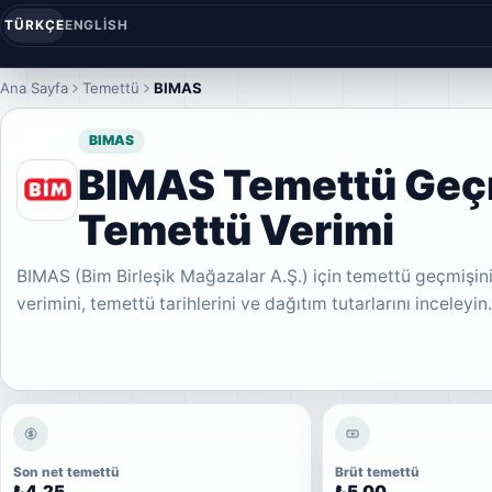
TÜRKÇE
ENGLISH
Ana Sayfa
Temettü
BIMAS
BIMAS
BIMAS Temettü Geç
Temettü Verimi
BIMAS (Bim Birleşik Mağazalar A.Ş.) için temettü geçmişin
verimini, temettü tarihlerini ve dağıtım tutarlarını inceleyin
Son net temettü
Brüt temettü
₺4,25
₺5,00