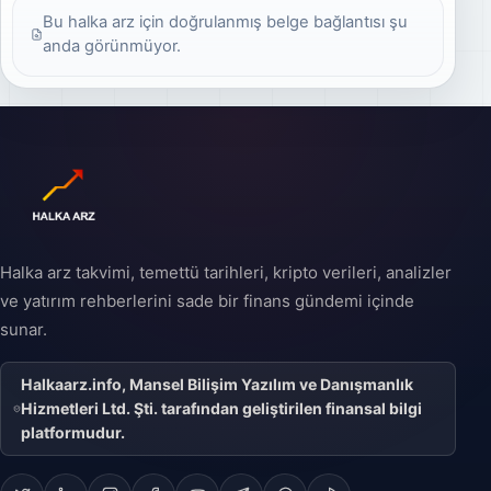
etkilediğini ve halka
yöntemdir. Halka arz
Bu halka arz için doğrulanmış belge bağlantısı şu
arzda kaç lot
edilen hisse senetleri,
düşebileceğinin nasıl
şirketin belirli bir
anda görünmüyor.
tahmin edilebileceğini
yüzdesini temsil eder
sade örneklerle
ve yatırımcılar bu
bulabilirsiniz.
hisseleri satın alarak
şirkete ortak olurlar.
Halka arz, özel bir
şirketin halka açık bir
şirket statüsüne
geçişini ifade eder ve
şirketin büyüme
stratejisinin önemli bir
parçası olabilir.
Halka arz takvimi, temettü tarihleri, kripto verileri, analizler
ve yatırım rehberlerini sade bir finans gündemi içinde
sunar.
Halkaarz.info, Mansel Bilişim Yazılım ve Danışmanlık
Hizmetleri Ltd. Şti. tarafından geliştirilen finansal bilgi
platformudur.