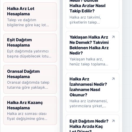
Nedir? Güncel
Halka Arzlar Nasıl
Halka Arz Lot
Takip Edilir?
Hesaplama
Halka arz takvimi,
Talep ve dağıtım
şirketlerin talep
bilgilerine göre kaç lot
toplama tarihlerini,
düşebileceğini hesaplayın.
halka arz fiyatını,
Yaklaşan Halka Arz
dağıtım yöntemini,
Eşit Dağıtım
Ne Demek? Takvimi
beklenen ve
Hesaplama
tamamlanan halka arz
Beklenen Halka Arz
Eşit dağıtımda yatırımcı
süreçlerini takip
Nedir?
başına düşebilecek lotu
etmeye yardımcı olan
Yaklaşan halka arz,
tahmin edin.
rehber niteliğinde bir
henüz talep toplama
listedir. Bu yazıda
süreci başlamamış
Oransal Dağıtım
halka arz takvimi
ancak yatırımcılar
Hesaplama
nedir, nasıl okunur,
Halka Arz
tarafından takip
hangi bilgilere dikkat
Oransal dağıtımda talep
İzahnamesi Nedir?
edilen şirketleri ifade
edilmelidir ve
tutarına göre yaklaşık
eder. Takvimi
İzahname Nasıl
yatırımcılar güncel
payınızı hesaplayın.
beklenen halka arz ise
Okunur?
halka arzları takip
başvuru veya hazırlık
Halka arz izahnamesi,
Halka Arz Kazanç
ederken nelere
sürecinde olup talep
yatırımcılara şirket,
Hesaplama
bakmalıdır sade
toplama tarihi henüz
halka arz koşulları,
şekilde anlatılır.
Halka arz sonrası olası
kesinleşmemiş
finansal bilgiler,
fiyat değişimine göre
şirketler için kullanılır.
Eşit Dağıtım Nedir?
riskler, fon kullanım
kazanç senaryosunu
Bu rehberde yaklaşan
Halka Arzda Kaç
yeri ve satış süreci
hesaplayın.
halka arz, beklenen
hakkında bilgi veren
Lot Düşer?