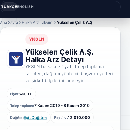
TÜRKÇE
ENGLISH
Ana Sayfa
Halka Arz Takvimi
Yükselen Çelik A.Ş.
YKSLN
Yükselen Çelik A.Ş.
Halka Arz Detayı
YKSLN halka arz fiyatı, talep toplama
tarihleri, dağıtım yöntemi, başvuru yerleri
ve şirket bilgilerini inceleyin.
540 TL
Fiyat
7 Kasım 2019 - 8 Kasım 2019
Talep toplama
Eşit Dağıtım
12.810.000
Dağıtım
Pay / lot