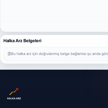
Halka Arz Belgeleri
Bu halka arz için doğrulanmış belge bağlantısı şu anda gö