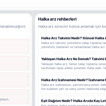
Halka arz rehberleri
llanabileceğiniz
Halka arz sürecini hızlıca anlamak için kı
Halka Arz Takvimi Nedir? Güncel Halka Ar
Halka arz takvimi, şirketlerin talep toplama tari
yöntemini, beklenen ve tamamlanan halka arz 
rehber niteliğinde bir listedir. Bu yazıda halka
bilgilere dikkat edilmelidir ve yatırımcılar gün
Yaklaşan Halka Arz Ne Demek? Takvimi 
bakmalıdır sade şekilde anlatılır.
Yaklaşan halka arz, henüz talep toplama süre
tarafından takip edilen şirketleri ifade eder. 
veya hazırlık sürecinde olup talep toplama tar
kullanılır. Bu rehberde yaklaşan halka arz, be
Halka Arz İzahnamesi Nedir? İzahname 
arz ve talep toplama aşaması arasındaki farklar
Halka arz izahnamesi, yatırımcılara şirket, halka 
fon kullanım yeri ve satış süreci hakkında bi
belgesidir. Bu rehberde izahnamenin ne olduğ
gerektiğini, SPK onayının ne anlama geldiğini v
playın.
Eşit Dağıtım Nedir? Halka Arzda Kaç Lo
değerlendirebileceğini sade şekilde bulabilirsi
Eşit dağıtım, halka arzda payların katılımcıl