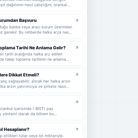
it dağıtımın nasıl çalıştığını, oransal
 nasıl etkilediğini ve halka arzda kaç
 sade örneklerle bulabilirsiniz.
 Kurumdan Başvuru
unduğu banka veya aracı kurum üzerinden
z gerekir. Bu rehberde halka arza nasıl
ontrol etmeniz gerektiğini, dağıtım
an yatırımcıların nelere dikkat etmesi
oplama Tarihi Ne Anlama Gelir?
en tarih aralığında halka arz edilen
rde talep toplama tarihinin ne anlama
 yatırımcıların nelere dikkat etmesi
lere Dikkat Etmeli?
anç sağlayabilir; ancak her halka arzın
ka arzın yatırımcıya ve şirkete nasıl
 oluşturabileceğini, halka arz sonrası
 yatırımcıların karar vermeden önce
ulabilirsiniz.
stanbul içerisinde ( BIST) pay
ş yöntemi olarak da bilinen bu
alırlar. Halka arz, bir şirket veya
 arzıdır. Genel olarak, menkul kıymetler
ıl Hesaplanır?
 ettikleri tutar veya lot miktarıyla