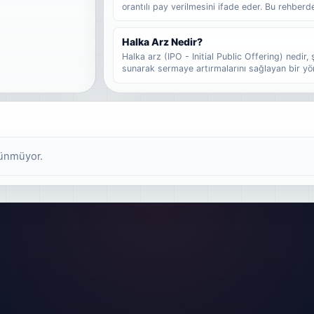
orantılı pay verilmesini ifade eder. Bu rehberde
dağıtımdan farkını, fazla talep girmenin sonucu
lot düşebileceğinin nasıl tahmin edilebileceğini
Halka Arz Nedir?
Halka arz (IPO - Initial Public Offering) nedir, 
sunarak sermaye artırmalarını sağlayan bir yö
senetleri, şirketin belirli bir yüzdesini temsil 
alarak şirkete ortak olurlar. Halka arz, özel bir
geçişini ifade eder ve şirketin büyüme stratejis
rünmüyor.