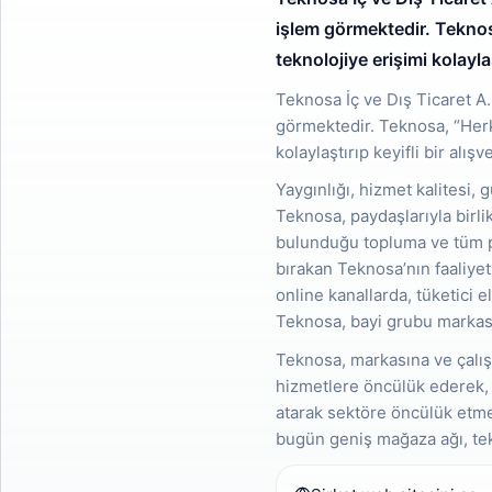
işlem görmektedir. Teknosa
teknolojiye erişimi kolayla
Teknosa İç ve Dış Ticaret A
görmektedir. Teknosa, “Herke
kolaylaştırıp keyifli bir alı
Yaygınlığı, hizmet kalitesi, 
Teknosa, paydaşlarıyla birli
bulunduğu topluma ve tüm p
bırakan Teknosa’nın faaliyetl
online kanallarda, tüketici e
Teknosa, bayi grubu markası
Teknosa, markasına ve çalışa
hizmetlere öncülük ederek, t
atarak sektöre öncülük etmey
bugün geniş mağaza ağı, tek