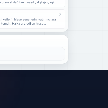
 oransal dağıtımın nasıl çalıştığını, eşit
 nasıl etkilediğini ve halka arzda kaç
 sade örneklerle bulabilirsiniz.
şirketlerin hisse senetlerini yatırımcılara
ntemdir. Halka arz edilen hisse
eder ve yatırımcılar bu hisseleri satın
 şirketin halka açık bir şirket statüsüne
inin önemli bir parçası olabilir.