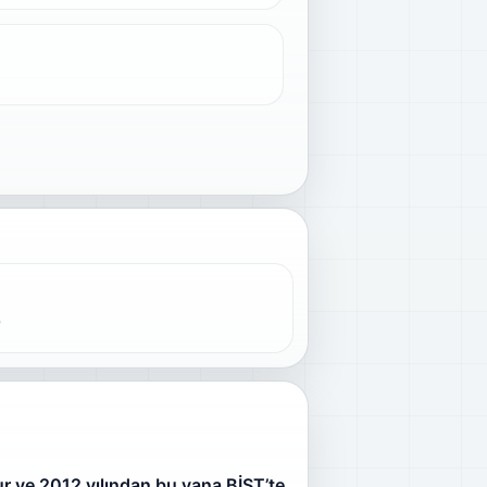
0
r ve 2012 yılından bu yana BİST’te