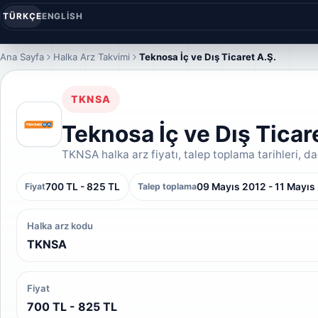
TÜRKÇE
ENGLISH
Ana Sayfa
Halka Arz Takvimi
Teknosa İç ve Dış Ticaret A.Ş.
TKNSA
Teknosa İç ve Dış Ticar
TKNSA halka arz fiyatı, talep toplama tarihleri, dağ
700 TL - 825 TL
09 Mayıs 2012 - 11 Mayıs
Fiyat
Talep toplama
Halka arz kodu
TKNSA
Fiyat
700 TL - 825 TL