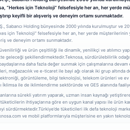
, “Herkes için Teknoloji” felsefesiyle her an, her yerde mü
ştırıp keyifli bir alışveriş ve deneyim ortamı sunmaktadır.
.Ş., Sabancı Holding bünyesinde 2000 yılında kurulmuştur ve 201
s için Teknoloji” felsefesiyle her an, her yerde müşterilerinin 
şveriş ve deneyim ortamı sunmaktadır.
güvenilirliği ve ürün çeşitliliği ile dinamik, yenilikçi ve atılımcı 
kte geleceği şekillendirmektedir.Teknosa, sürdürülebilirlik odağı
aydaşlarına daha fazla değer sunmak için çalışmalarına devam e
eri, mağazacılık ve e-ticaret ile bayi ağı olarak iki grup altınd
lektroniği, görüntüleme, bilgi teknolojisi, telekom ürünleri ve ev
 İklimsa ile de iklimlendirme sektöründe ve GES alanında faaliy
nlarına sürekli yatırım yaparak, uzman insan kaynağı yetiştirer
üketicilerin ihtiyaçlarına göre en uygun kanal yapısı ile ürün k
i sürdürmektedir.Türkiye’de tüketicileri ilk defa teknoloji mark
nosa.com ve mobil platformlarıyla müşterisine en yakın teknolo