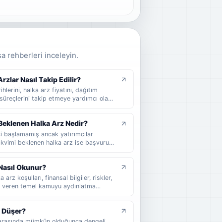
sa rehberleri inceleyin.
zlar Nasıl Takip Edilir?
hlerini, halka arz fiyatını, dağıtım
süreçlerini takip etmeye yardımcı olan
 arz takvimi nedir, nasıl okunur, hangi
cel halka arzları takip ederken nelere
Beklenen Halka Arz Nedir?
ci başlamamış ancak yatırımcılar
Takvimi beklenen halka arz ise başvuru
ihi henüz kesinleşmemiş şirketler için
klenen halka arz, takvimi beklenen halka
Nasıl Okunur?
 sade şekilde anlatılır.
arz koşulları, finansal bilgiler, riskler,
lgi veren temel kamuyu aydınlatma
unu, hangi bölümlerin dikkatle okunması
e yatırımcıların izahnameyi nasıl
t Düşer?
niz.
ar arasında mümkün olduğunca dengeli