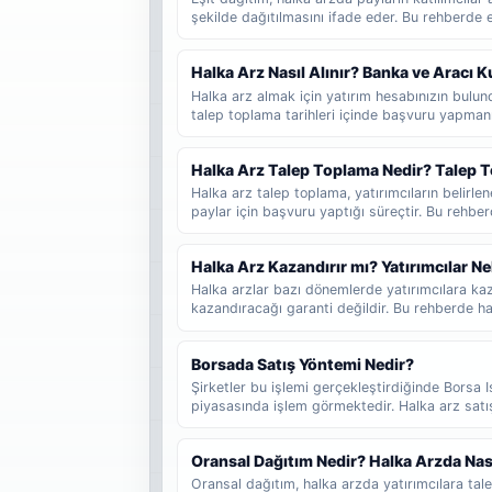
şekilde dağıtılmasını ifade eder. Bu rehberde eş
dağıtımdan farkını, fazla talep girmenin sonucu
lot düşebileceğinin nasıl tahmin edilebileceğini
Halka Arz Nasıl Alınır? Banka ve Aracı
Halka arz almak için yatırım hesabınızın bul
talep toplama tarihleri içinde başvuru yapmanı
katılacağınızı, talep girerken hangi bilgileri k
sonucunun nasıl takip edildiğini ve yeni başlay
Halka Arz Talep Toplama Nedir? Talep T
gerektiğini adım adım bulabilirsiniz.
Halka arz talep toplama, yatırımcıların belirlen
paylar için başvuru yaptığı süreçtir. Bu rehbe
geldiğini, başvuru sürecinin nasıl işlediğini ve
gerektiğini sade şekilde bulabilirsiniz.
Halka Arz Kazandırır mı? Yatırımcılar Ne
Halka arzlar bazı dönemlerde yatırımcılara kaz
kazandıracağı garanti değildir. Bu rehberde hal
fayda sağlayabileceğini, hangi durumlarda risk
fiyat hareketlerinin neden değişebileceğini ve
Borsada Satış Yöntemi Nedir?
nelere dikkat etmesi gerektiğini sade şekilde b
Şirketler bu işlemi gerçekleştirdiğinde Borsa I
piyasasında işlem görmektedir. Halka arz satı
yöntemde şirketler belirli yüzdede hisse ortağı 
benzeri bir şirketin menkul kıymetlerinin halka
Oransal Dağıtım Nedir? Halka Arzda Nas
borsada kote edilir.
Oransal dağıtım, halka arzda yatırımcılara talep