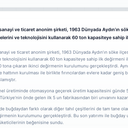
sanayi ve ticaret anonim şirketi, 1963 Dünyada Aydın’ın sök
erini ve teknolojisini kullanarak 60 ton kapasiteye sahip il
nayi ve ticaret anonim şirketi, 1963 Dünyada Aydın’ın söke ilçe
 teknolojisini kullanarak 60 ton kapasiteye sahip ilk değirmeni il
tona çıkaran ikinci değirmenin kurulumunu gerçekleştirdi. Aynı y
hattının kurulması ile birlikte fırıncılardan evlere kadar geniş bi
amıştır.
enel üretiminde otomasyona geçerek üretim kapasitesini günde 5
Türkiye’nin önde gelen ilk 5 un fabrikasından biri unvanını kazan
de buğdaydan farklı olarak diğer tahıl çeşitlerini de tam tane ol
ğirmenin kurulumunu gerçekleştirdi. Bu son yatırımı ile buğday unu 
üketicilerinin beğenisine sundu.