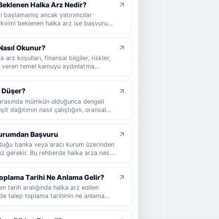
Beklenen Halka Arz Nedir?
ci başlamamış ancak yatırımcılar
Takvimi beklenen halka arz ise başvuru
ihi henüz kesinleşmemiş şirketler için
klenen halka arz, takvimi beklenen halka
Nasıl Okunur?
 sade şekilde anlatılır.
arz koşulları, finansal bilgiler, riskler,
lgi veren temel kamuyu aydınlatma
unu, hangi bölümlerin dikkatle okunması
e yatırımcıların izahnameyi nasıl
t Düşer?
niz.
ar arasında mümkün olduğunca dengeli
it dağıtımın nasıl çalıştığını, oransal
 nasıl etkilediğini ve halka arzda kaç
 sade örneklerle bulabilirsiniz.
 Kurumdan Başvuru
unduğu banka veya aracı kurum üzerinden
z gerekir. Bu rehberde halka arza nasıl
ontrol etmeniz gerektiğini, dağıtım
an yatırımcıların nelere dikkat etmesi
oplama Tarihi Ne Anlama Gelir?
en tarih aralığında halka arz edilen
rde talep toplama tarihinin ne anlama
 yatırımcıların nelere dikkat etmesi