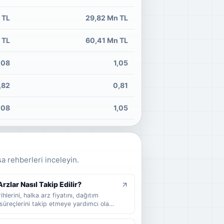
 TL
29,82 Mn TL
 TL
60,41 Mn TL
,08
1,05
,82
0,81
,08
1,05
sa rehberleri inceleyin.
zlar Nasıl Takip Edilir?
hlerini, halka arz fiyatını, dağıtım
süreçlerini takip etmeye yardımcı olan
 arz takvimi nedir, nasıl okunur, hangi
cel halka arzları takip ederken nelere