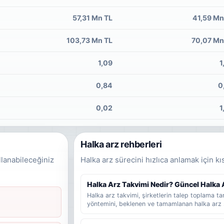
57,31 Mn TL
41,59 Mn
103,73 Mn TL
70,07 Mn
1,09
1
0,84
0
0,02
1
Halka arz rehberleri
llanabileceğiniz
Halka arz sürecini hızlıca anlamak için kı
Halka Arz Takvimi Nedir? Güncel Halka Ar
Halka arz takvimi, şirketlerin talep toplama tari
yöntemini, beklenen ve tamamlanan halka arz 
rehber niteliğinde bir listedir. Bu yazıda halka
bilgilere dikkat edilmelidir ve yatırımcılar gün