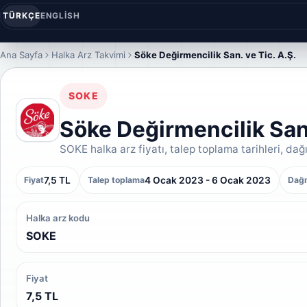
TÜRKÇE
ENGLISH
Ana Sayfa
Halka Arz Takvimi
Söke Değirmencilik San. ve Tic. A.Ş.
SOKE
Söke Değirmencilik San.
SOKE halka arz fiyatı, talep toplama tarihleri, dağı
7,5 TL
4 Ocak 2023 - 6 Ocak 2023
Fiyat
Talep toplama
Dağı
Halka arz kodu
SOKE
Fiyat
7,5 TL