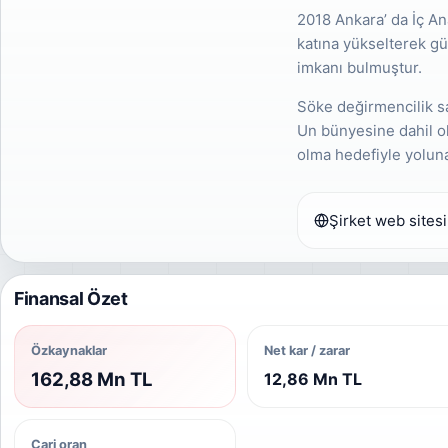
2018 Ankara’ da İç An
katına yükselterek gün
imkanı bulmuştur.
Söke değirmencilik sa
Un bünyesine dahil o
olma hedefiyle yolun
Şirket web sitesi
Finansal Özet
Özkaynaklar
Net kar / zarar
162,88 Mn TL
12,86 Mn TL
Cari oran