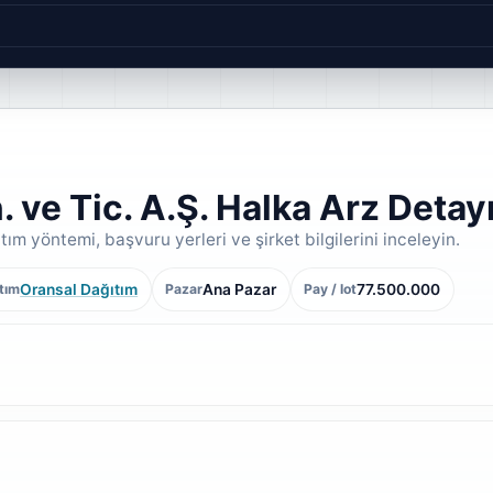
 ve Tic. A.Ş. Halka Arz Detay
tım yöntemi, başvuru yerleri ve şirket bilgilerini inceleyin.
Oransal Dağıtım
Ana Pazar
77.500.000
tım
Pazar
Pay / lot