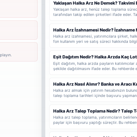
Yaklaşan Halka Arz Ne Demek? Takvimi 
bakmalıdır sade şekilde anlatılır.
Yaklaşan halka arz, henüz talep toplama süre
tarafından takip edilen şirketleri ifade eder. 
veya hazırlık sürecinde olup talep toplama tar
kullanılır. Bu rehberde yaklaşan halka arz, be
Halka Arz İzahnamesi Nedir? İzahname 
arz ve talep toplama aşaması arasındaki farklar
Halka arz izahnamesi, yatırımcılara şirket, halka 
fon kullanım yeri ve satış süreci hakkında bi
belgesidir. Bu rehberde izahnamenin ne olduğ
gerektiğini, SPK onayının ne anlama geldiğini v
playın.
Eşit Dağıtım Nedir? Halka Arzda Kaç Lo
değerlendirebileceğini sade şekilde bulabilirsi
Eşit dağıtım, halka arzda payların katılımcıl
şekilde dağıtılmasını ifade eder. Bu rehberde eş
dağıtımdan farkını, fazla talep girmenin sonucu
lot düşebileceğinin nasıl tahmin edilebileceğini
Halka Arz Nasıl Alınır? Banka ve Aracı
Halka arz almak için yatırım hesabınızın bul
talep toplama tarihleri içinde başvuru yapmanı
katılacağınızı, talep girerken hangi bilgileri k
sonucunun nasıl takip edildiğini ve yeni başlay
Halka Arz Talep Toplama Nedir? Talep T
gerektiğini adım adım bulabilirsiniz.
Halka arz talep toplama, yatırımcıların belirlen
paylar için başvuru yaptığı süreçtir. Bu rehbe
geldiğini, başvuru sürecinin nasıl işlediğini ve
gerektiğini sade şekilde bulabilirsiniz.