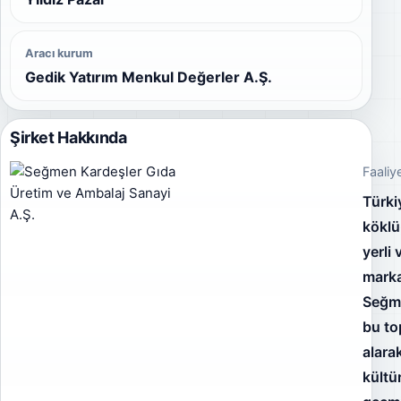
Aracı kurum
Gedik Yatırım Menkul Değerler A.Ş.
Şirket Hakkında
Faaliy
Türki
köklü
yerli 
marka
Seğm
bu to
alara
kült