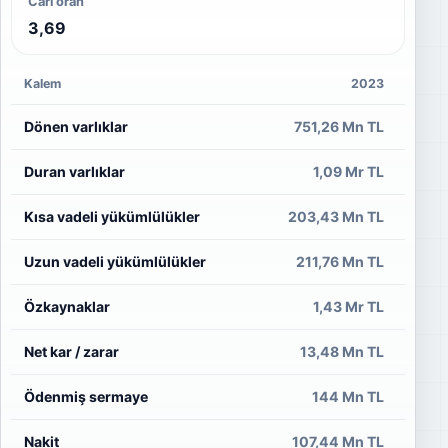
Cari oran
3,69
Kalem
2023
Dönen varlıklar
751,26 Mn TL
7
Duran varlıklar
1,09 Mr TL
36
Kısa vadeli yükümlülükler
203,43 Mn TL
Uzun vadeli yükümlülükler
211,76 Mn TL
5
Özkaynaklar
1,43 Mr TL
85
Net kar / zarar
13,48 Mn TL
Ödenmiş sermaye
144 Mn TL
Nakit
107,44 Mn TL