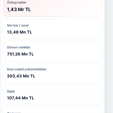
Özkaynaklar
1,43 Mr TL
Net kar / zarar
13,48 Mn TL
Dönen varlıklar
751,26 Mn TL
Kısa vadeli yükümlülükler
203,43 Mn TL
Nakit
107,44 Mn TL