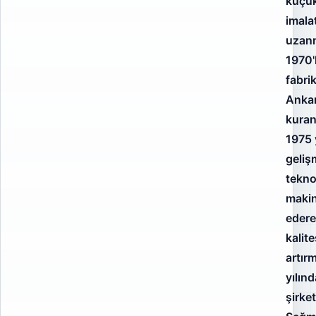
küçük
imala
uzanm
1970'l
fabri
Ankar
kura
1975 
geliş
tekno
makin
edere
kalite
artırm
yılın
şirke