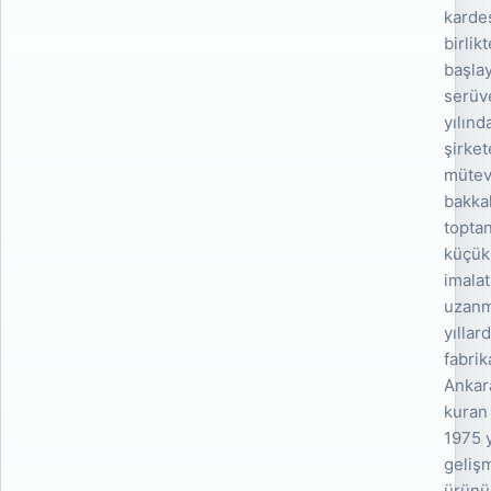
karde
birlikt
başla
serüv
yılınd
şirke
mütev
bakka
toptan
küçük
imalat
uzanmı
yıllard
fabrik
Ankara
kuran
1975 y
gelişm
ürünü