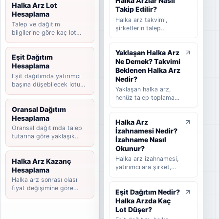
Halka Arzlar Nasıl
Halka Arz Lot
Takip Edilir?
Hesaplama
Halka arz takvimi,
Talep ve dağıtım
şirketlerin talep
bilgilerine göre kaç lot
toplama tarihlerini,
düşebileceğini hesaplayın.
halka arz fiyatını,
Yaklaşan Halka Arz
dağıtım yöntemini,
Eşit Dağıtım
Ne Demek? Takvimi
beklenen ve
Hesaplama
tamamlanan halka arz
Beklenen Halka Arz
Eşit dağıtımda yatırımcı
süreçlerini takip
Nedir?
başına düşebilecek lotu
etmeye yardımcı olan
Yaklaşan halka arz,
tahmin edin.
rehber niteliğinde bir
henüz talep toplama
listedir. Bu yazıda
süreci başlamamış
Oransal Dağıtım
halka arz takvimi
ancak yatırımcılar
Hesaplama
nedir, nasıl okunur,
Halka Arz
tarafından takip
hangi bilgilere dikkat
Oransal dağıtımda talep
İzahnamesi Nedir?
edilen şirketleri ifade
edilmelidir ve
tutarına göre yaklaşık
eder. Takvimi
İzahname Nasıl
yatırımcılar güncel
payınızı hesaplayın.
beklenen halka arz ise
Okunur?
halka arzları takip
başvuru veya hazırlık
Halka arz izahnamesi,
Halka Arz Kazanç
ederken nelere
sürecinde olup talep
yatırımcılara şirket,
Hesaplama
bakmalıdır sade
toplama tarihi henüz
halka arz koşulları,
şekilde anlatılır.
Halka arz sonrası olası
kesinleşmemiş
finansal bilgiler,
fiyat değişimine göre
şirketler için kullanılır.
Eşit Dağıtım Nedir?
riskler, fon kullanım
kazanç senaryosunu
Bu rehberde yaklaşan
Halka Arzda Kaç
yeri ve satış süreci
hesaplayın.
halka arz, beklenen
hakkında bilgi veren
Lot Düşer?
halka arz, takvimi
temel kamuyu