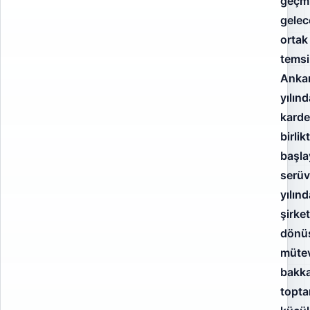
geçmi
gelec
ortak
temsi
Ankar
yılınd
karde
birlikt
başla
serüv
yılınd
şirke
dönü
mütev
bakk
topta