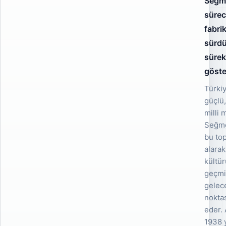
Seğme
süreci
fabri
sürdü
sürek
göste
Türkiy
güçlü,
milli 
Seğme
bu to
alarak
kültü
geçmiş
gelec
noktas
eder.
1938 y