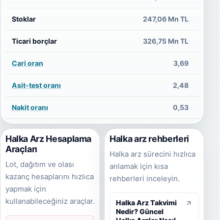
Stoklar
247,06 Mn TL
3
Ticari borçlar
326,75 Mn TL
3
Cari oran
3,69
Asit-test oranı
2,48
Nakit oranı
0,53
Halka Arz Hesaplama
Halka arz rehberleri
Araçları
Halka arz sürecini hızlıca
Lot, dağıtım ve olası
anlamak için kısa
kazanç hesaplarını hızlıca
rehberleri inceleyin.
yapmak için
kullanabileceğiniz araçlar.
Halka Arz Takvimi
Nedir? Güncel