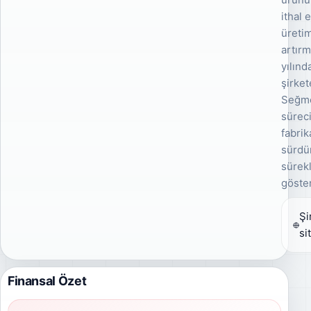
ithal 
üretim
artırm
yılın
şirke
Seğme
süreci
fabri
sürdü
sürekl
göster
Şi
si
Finansal Özet