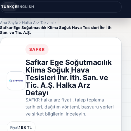
TÜRKÇE
ENGLISH
Ana Sayfa
Halka Arz Takvimi
Safkar Ege Soğutmacılık Klima Soğuk Hava Tesisleri İhr. İth.
San. ve Tic. A.Ş.
SAFKR
Safkar Ege Soğutmacılık
Klima Soğuk Hava
Tesisleri İhr. İth. San. ve
Tic. A.Ş. Halka Arz
Detayı
SAFKR halka arz fiyatı, talep toplama
tarihleri, dağıtım yöntemi, başvuru yerleri
ve şirket bilgilerini inceleyin.
198 TL
Fiyat