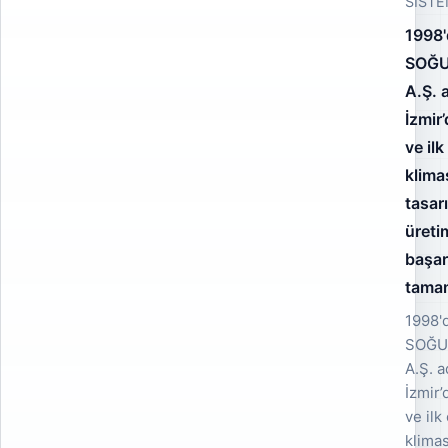
SİSTE
1998
SOĞU
A.Ş. 
İzmir
ve il
klima
tasar
üreti
başar
tamam
1998'
SOĞU
A.Ş. a
İzmir’
ve ilk
klimas