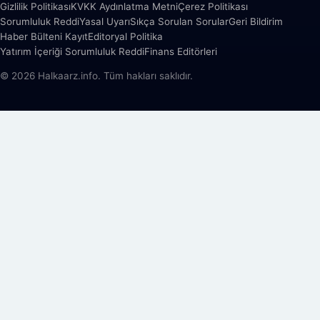
Gizlilik Politikası
KVKK Aydınlatma Metni
Çerez Politikası
Sorumluluk Reddi
Yasal Uyarı
Sıkça Sorulan Sorular
Geri Bildirim
Haber Bülteni Kayıt
Editoryal Politika
Yatırım İçeriği Sorumluluk Reddi
Finans Editörleri
© 2026 Halkaarz.info. Tüm hakları saklıdır.