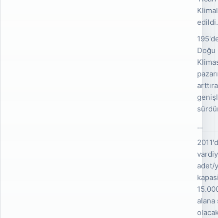
Klimal
edildi
195'd
Doğu 
Klima
pazar
arttır
geniş
sürdü
...
2011'
vardi
adet/y
kapasi
15.00
alana
olaca