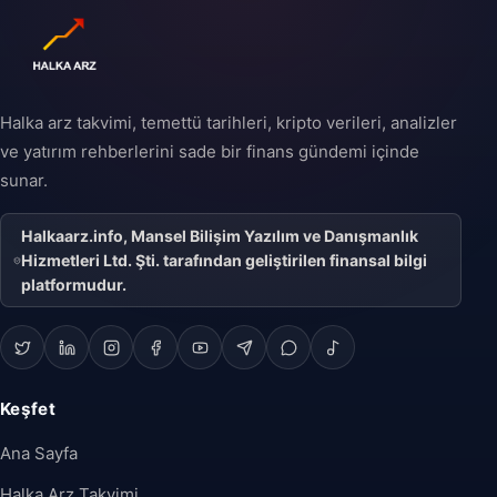
şirketin halka açık bir
şirket statüsüne
geçişini ifade eder ve
şirketin büyüme
stratejisinin önemli bir
parçası olabilir.
Halka arz takvimi, temettü tarihleri, kripto verileri, analizler
ve yatırım rehberlerini sade bir finans gündemi içinde
sunar.
Halkaarz.info, Mansel Bilişim Yazılım ve Danışmanlık
Hizmetleri Ltd. Şti. tarafından geliştirilen finansal bilgi
platformudur.
Keşfet
Ana Sayfa
Halka Arz Takvimi