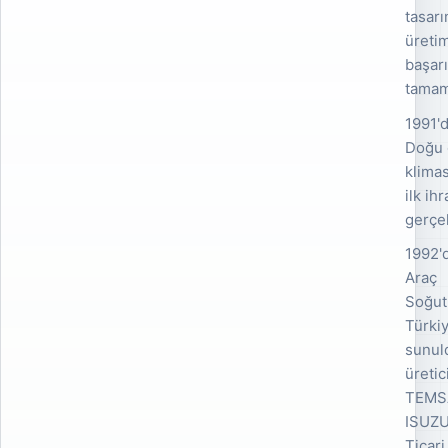
tasarı
üretim
başarı
tamam
1991'
Doğu 
klimas
ilk ih
gerçek
1992'd
Araç
Soğut
Türki
sunul
üretic
TEMS
ISUZU’
Ticari