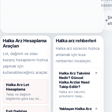
kazanı
Şi
si
Halka Arz Hesaplama
Halka arz rehberleri
Araçları
Halka arz sürecini hızlıca
Lot, dağıtım ve olası
anlamak için kısa
kazanç hesaplarını hızlıca
rehberleri inceleyin.
yapmak için
kullanabileceğiniz araçlar.
Halka Arz Takvimi
Nedir? Güncel
Halka Arzlar Nasıl
Halka Arz Lot
Takip Edilir?
Hesaplama
Halka arz takvimi,
Talep ve dağıtım
şirketlerin talep
bilgilerine göre kaç lot
toplama tarihlerini,
düşebileceğini hesaplayın.
halka arz fiyatını,
Yaklaşan Halka Arz
dağıtım yöntemini,
Eşit Dağıtım