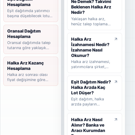
Ne Demek? Takvimi
beklenen ve
Hesaplama
tamamlanan halka arz
Beklenen Halka Arz
Eşit dağıtımda yatırımcı
süreçlerini takip
Nedir?
başına düşebilecek lotu
etmeye yardımcı olan
Yaklaşan halka arz,
tahmin edin.
rehber niteliğinde bir
henüz talep toplama
listedir. Bu yazıda
süreci başlamamış
Oransal Dağıtım
halka arz takvimi
ancak yatırımcılar
Hesaplama
nedir, nasıl okunur,
Halka Arz
tarafından takip
hangi bilgilere dikkat
Oransal dağıtımda talep
İzahnamesi Nedir?
edilen şirketleri ifade
edilmelidir ve
tutarına göre yaklaşık
eder. Takvimi
İzahname Nasıl
yatırımcılar güncel
payınızı hesaplayın.
beklenen halka arz ise
Okunur?
halka arzları takip
başvuru veya hazırlık
Halka arz izahnamesi,
Halka Arz Kazanç
ederken nelere
sürecinde olup talep
yatırımcılara şirket,
Hesaplama
bakmalıdır sade
toplama tarihi henüz
halka arz koşulları,
şekilde anlatılır.
Halka arz sonrası olası
kesinleşmemiş
finansal bilgiler,
fiyat değişimine göre
şirketler için kullanılır.
Eşit Dağıtım Nedir?
riskler, fon kullanım
kazanç senaryosunu
Bu rehberde yaklaşan
Halka Arzda Kaç
yeri ve satış süreci
hesaplayın.
halka arz, beklenen
hakkında bilgi veren
Lot Düşer?
halka arz, takvimi
temel kamuyu
Eşit dağıtım, halka
beklenen halka arz ve
aydınlatma belgesidir.
arzda payların
talep toplama
Bu rehberde
katılımcılar arasında
aşaması arasındaki
izahnamenin ne
mümkün olduğunca
farklar sade şekilde
olduğunu, hangi
Halka Arz Nasıl
dengeli şekilde
anlatılır.
bölümlerin dikkatle
Alınır? Banka ve
dağıtılmasını ifade
okunması gerektiğini,
eder. Bu rehberde eşit
Aracı Kurumdan
SPK onayının ne
dağıtımın nasıl