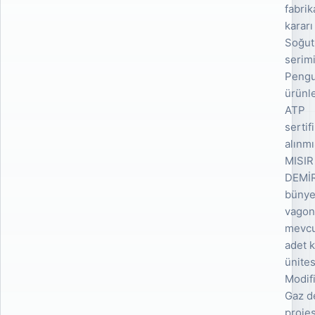
fabrik
kararı
Soğut
serim
Pengu
ürünle
ATP
serti
alınmı
MISIR
DEMİ
bünye
vagon
mevcu
adet 
ünites
Modif
Gaz d
projes