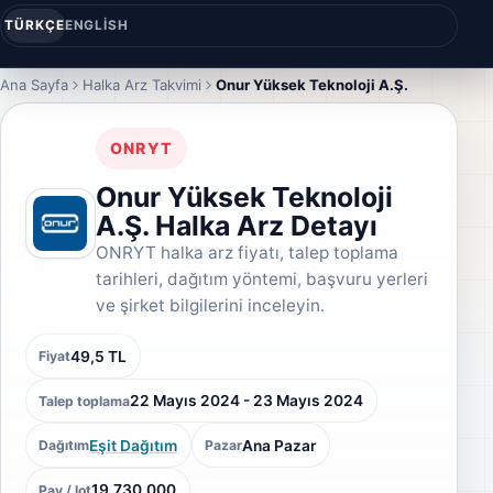
TÜRKÇE
ENGLISH
Ana Sayfa
Halka Arz Takvimi
Onur Yüksek Teknoloji A.Ş.
ONRYT
Onur Yüksek Teknoloji
A.Ş. Halka Arz Detayı
ONRYT halka arz fiyatı, talep toplama
tarihleri, dağıtım yöntemi, başvuru yerleri
ve şirket bilgilerini inceleyin.
49,5 TL
Fiyat
22 Mayıs 2024 - 23 Mayıs 2024
Talep toplama
Eşit Dağıtım
Ana Pazar
Dağıtım
Pazar
19.730.000
Pay / lot