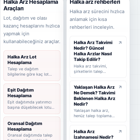
Halka Arz Hesaplama
Halka arz rehberleri
Araçları
Halka arz sürecini hızlıca
Lot, dağıtım ve olası
anlamak için kısa
kazanç hesaplarını hızlıca
rehberleri inceleyin.
yapmak için
kullanabileceğiniz araçlar.
Halka Arz Takvimi
Nedir? Güncel
Halka Arzlar Nasıl
Halka Arz Lot
Takip Edilir?
Hesaplama
Halka arz takvimi,
Talep ve dağıtım
şirketlerin talep
bilgilerine göre kaç lot
toplama tarihlerini,
düşebileceğini hesaplayın.
halka arz fiyatını,
Yaklaşan Halka Arz
dağıtım yöntemini,
Eşit Dağıtım
Ne Demek? Takvimi
beklenen ve
Hesaplama
tamamlanan halka arz
Beklenen Halka Arz
Eşit dağıtımda yatırımcı
süreçlerini takip
Nedir?
başına düşebilecek lotu
etmeye yardımcı olan
Yaklaşan halka arz,
tahmin edin.
rehber niteliğinde bir
henüz talep toplama
listedir. Bu yazıda
süreci başlamamış
Oransal Dağıtım
halka arz takvimi
ancak yatırımcılar
Hesaplama
nedir, nasıl okunur,
Halka Arz
tarafından takip
hangi bilgilere dikkat
Oransal dağıtımda talep
İzahnamesi Nedir?
edilen şirketleri ifade