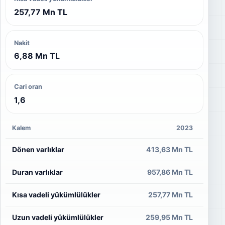
257,77 Mn TL
Nakit
6,88 Mn TL
Cari oran
1,6
Kalem
2023
Dönen varlıklar
413,63 Mn TL
4
Duran varlıklar
957,86 Mn TL
7
Kısa vadeli yükümlülükler
257,77 Mn TL
Uzun vadeli yükümlülükler
259,95 Mn TL
2