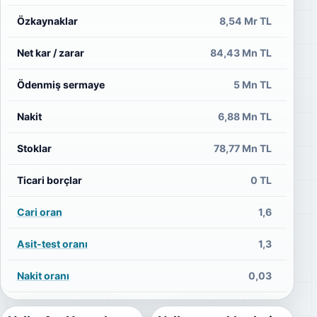
Özkaynaklar
8,54 Mr TL
68
Net kar / zarar
84,43 Mn TL
Ödenmiş sermaye
5 Mn TL
Nakit
6,88 Mn TL
Stoklar
78,77 Mn TL
13
Ticari borçlar
0 TL
Cari oran
1,6
Asit-test oranı
1,3
Nakit oranı
0,03