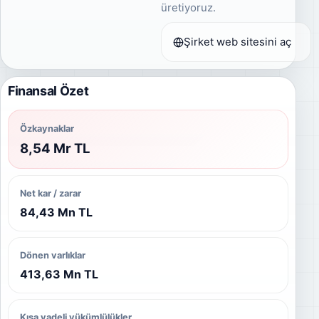
üretiyoruz.
Şirket web sitesini aç
Finansal Özet
Özkaynaklar
8,54 Mr TL
Net kar / zarar
84,43 Mn TL
Dönen varlıklar
413,63 Mn TL
Kısa vadeli yükümlülükler