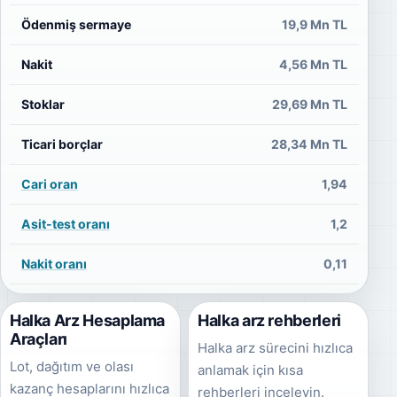
Ödenmiş sermaye
19,9 Mn TL
Nakit
4,56 Mn TL
Stoklar
29,69 Mn TL
Ticari borçlar
28,34 Mn TL
Cari oran
1,94
Asit-test oranı
1,2
Nakit oranı
0,11
Halka Arz Hesaplama
Halka arz rehberleri
Araçları
Halka arz sürecini hızlıca
Lot, dağıtım ve olası
anlamak için kısa
kazanç hesaplarını hızlıca
rehberleri inceleyin.