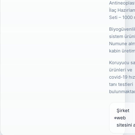
Antineoplas
İlaç Hazırla
Seti – 1000 
Biyogüvenli
sistem ürünl
Numune al
kabin üretim
Koruyucu sa
ürünleri ve
covid-19 hız
tanı testleri
bulunmaktad
Şirket
web
sitesini 