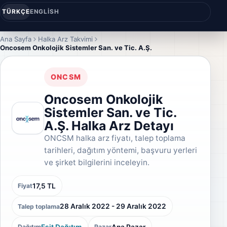
TÜRKÇE
ENGLISH
Ana Sayfa
Halka Arz Takvimi
Oncosem Onkolojik Sistemler San. ve Tic. A.Ş.
ONCSM
Oncosem Onkolojik
Sistemler San. ve Tic.
A.Ş. Halka Arz Detayı
ONCSM halka arz fiyatı, talep toplama
tarihleri, dağıtım yöntemi, başvuru yerleri
ve şirket bilgilerini inceleyin.
17,5 TL
Fiyat
28 Aralık 2022 - 29 Aralık 2022
Talep toplama
Eşit Dağıtım
Ana Pazar
Dağıtım
Pazar