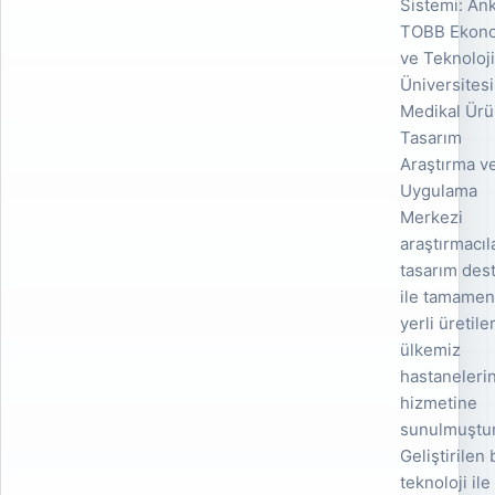
Sistemi: An
TOBB Ekon
ve Teknoloj
Üniversitesi
Medikal Ürü
Tasarım
Araştırma v
Uygulama
Merkezi
araştırmacıl
tasarım des
ile tamame
yerli üretile
ülkemiz
hastaneleri
hizmetine
sunulmuştur
Geliştirilen
teknoloji il