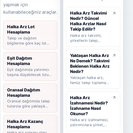
yapmak için
kullanabileceğiniz araçlar.
Halka Arz Takvimi
Nedir? Güncel
Halka Arzlar Nasıl
Halka Arz Lot
Takip Edilir?
Hesaplama
Halka arz takvimi,
Talep ve dağıtım
şirketlerin talep
bilgilerine göre kaç lot
toplama tarihlerini,
düşebileceğini hesaplayın.
halka arz fiyatını,
Yaklaşan Halka Arz
dağıtım yöntemini,
Eşit Dağıtım
Ne Demek? Takvimi
beklenen ve
Hesaplama
tamamlanan halka arz
Beklenen Halka Arz
Eşit dağıtımda yatırımcı
süreçlerini takip
Nedir?
başına düşebilecek lotu
etmeye yardımcı olan
Yaklaşan halka arz,
tahmin edin.
rehber niteliğinde bir
henüz talep toplama
listedir. Bu yazıda
süreci başlamamış
Oransal Dağıtım
halka arz takvimi
ancak yatırımcılar
Hesaplama
nedir, nasıl okunur,
Halka Arz
tarafından takip
hangi bilgilere dikkat
Oransal dağıtımda talep
İzahnamesi Nedir?
edilen şirketleri ifade
edilmelidir ve
tutarına göre yaklaşık
eder. Takvimi
İzahname Nasıl
yatırımcılar güncel
payınızı hesaplayın.
beklenen halka arz ise
Okunur?
halka arzları takip
başvuru veya hazırlık
Halka arz izahnamesi,
Halka Arz Kazanç
ederken nelere
sürecinde olup talep
yatırımcılara şirket,
Hesaplama
bakmalıdır sade
toplama tarihi henüz
halka arz koşulları,
şekilde anlatılır.
Halka arz sonrası olası