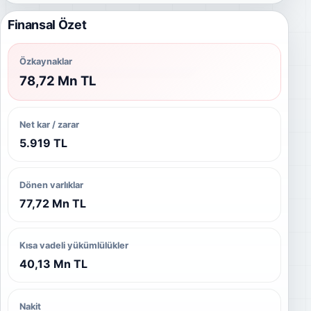
Finansal Özet
Özkaynaklar
78,72 Mn TL
Net kar / zarar
5.919 TL
Dönen varlıklar
77,72 Mn TL
Kısa vadeli yükümlülükler
40,13 Mn TL
Nakit