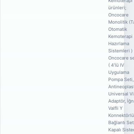
Kemoterapi
ürünleri;
Oncocare
Monolitik (
Otomatik
Kemoterapi 
Hazırlama
Sistemleri )
Oncocare se
( 4’lü IV
Uygulama
Pompa Seti,
Antineoplas
Universal Vi
Adaptör, İğn
Valfli Y
Konnektörl
Bağlantı Set
Kapalı Sist