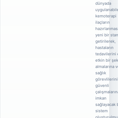
dünyada
uygulanabil
kemoterapi
ilaçların
hazırlanmas
yeni bir sta
getirilerek,
hastaların
tedavilerini
etkin bir şe
almalarına 
sağlık
görevlilerin
güvenli
çalışmaların
imkan
sağlayacak b
sistem
oluşturulmu