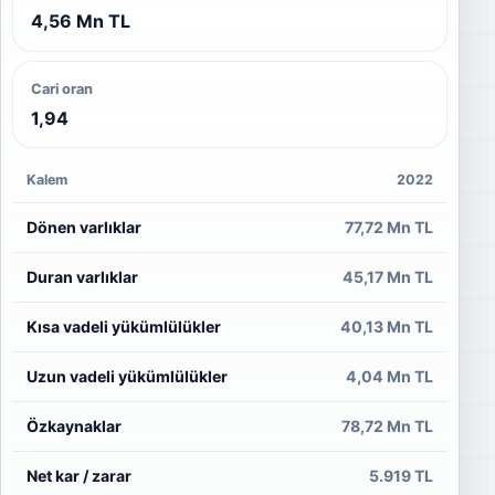
4,56 Mn TL
Cari oran
1,94
Kalem
2022
Dönen varlıklar
77,72 Mn TL
Duran varlıklar
45,17 Mn TL
Kısa vadeli yükümlülükler
40,13 Mn TL
Uzun vadeli yükümlülükler
4,04 Mn TL
Özkaynaklar
78,72 Mn TL
Net kar / zarar
5.919 TL