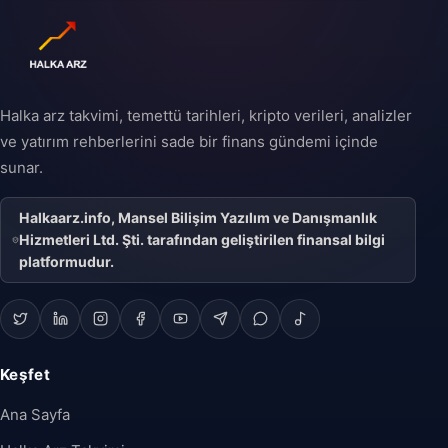
şirketin halka açık bir
şirket statüsüne
geçişini ifade eder ve
şirketin büyüme
stratejisinin önemli bir
parçası olabilir.
Halka arz takvimi, temettü tarihleri, kripto verileri, analizler
ve yatırım rehberlerini sade bir finans gündemi içinde
sunar.
Halkaarz.info, Mansel Bilişim Yazılım ve Danışmanlık
Hizmetleri Ltd. Şti. tarafından geliştirilen finansal bilgi
platformudur.
Keşfet
Ana Sayfa