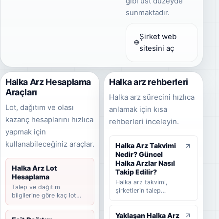
gibi üst düzeyde
sunmaktadır.
Şirket web
sitesini aç
Halka Arz Hesaplama
Halka arz rehberleri
Araçları
Halka arz sürecini hızlıca
Lot, dağıtım ve olası
anlamak için kısa
kazanç hesaplarını hızlıca
rehberleri inceleyin.
yapmak için
kullanabileceğiniz araçlar.
Halka Arz Takvimi
Nedir? Güncel
Halka Arzlar Nasıl
Halka Arz Lot
Takip Edilir?
Hesaplama
Halka arz takvimi,
Talep ve dağıtım
şirketlerin talep
bilgilerine göre kaç lot
toplama tarihlerini,
düşebileceğini hesaplayın.
halka arz fiyatını,
Yaklaşan Halka Arz
dağıtım yöntemini,