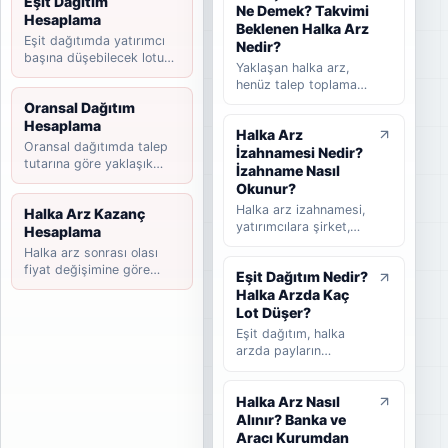
Eşit Dağıtım
Ne Demek? Takvimi
beklenen ve
Hesaplama
tamamlanan halka arz
Beklenen Halka Arz
Eşit dağıtımda yatırımcı
süreçlerini takip
Nedir?
başına düşebilecek lotu
etmeye yardımcı olan
Yaklaşan halka arz,
tahmin edin.
rehber niteliğinde bir
henüz talep toplama
listedir. Bu yazıda
süreci başlamamış
Oransal Dağıtım
halka arz takvimi
ancak yatırımcılar
Hesaplama
nedir, nasıl okunur,
Halka Arz
tarafından takip
hangi bilgilere dikkat
Oransal dağıtımda talep
İzahnamesi Nedir?
edilen şirketleri ifade
edilmelidir ve
tutarına göre yaklaşık
eder. Takvimi
İzahname Nasıl
yatırımcılar güncel
payınızı hesaplayın.
beklenen halka arz ise
Okunur?
halka arzları takip
başvuru veya hazırlık
Halka arz izahnamesi,
Halka Arz Kazanç
ederken nelere
sürecinde olup talep
yatırımcılara şirket,
Hesaplama
bakmalıdır sade
toplama tarihi henüz
halka arz koşulları,
şekilde anlatılır.
Halka arz sonrası olası
kesinleşmemiş
finansal bilgiler,
fiyat değişimine göre
şirketler için kullanılır.
Eşit Dağıtım Nedir?
riskler, fon kullanım
kazanç senaryosunu
Bu rehberde yaklaşan
Halka Arzda Kaç
yeri ve satış süreci
hesaplayın.
halka arz, beklenen
hakkında bilgi veren
Lot Düşer?
halka arz, takvimi
temel kamuyu
Eşit dağıtım, halka
beklenen halka arz ve
aydınlatma belgesidir.
arzda payların
talep toplama
Bu rehberde
katılımcılar arasında
aşaması arasındaki
izahnamenin ne
mümkün olduğunca
farklar sade şekilde
olduğunu, hangi
Halka Arz Nasıl
dengeli şekilde
anlatılır.
bölümlerin dikkatle
Alınır? Banka ve
dağıtılmasını ifade
okunması gerektiğini,
eder. Bu rehberde eşit
Aracı Kurumdan
SPK onayının ne