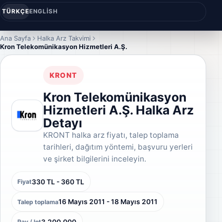
TÜRKÇE
ENGLISH
Ana Sayfa
Halka Arz Takvimi
Kron Telekomünikasyon Hizmetleri A.Ş.
KRONT
Kron Telekomünikasyon
Hizmetleri A.Ş. Halka Arz
Detayı
KRONT halka arz fiyatı, talep toplama
tarihleri, dağıtım yöntemi, başvuru yerleri
ve şirket bilgilerini inceleyin.
330 TL - 360 TL
Fiyat
16 Mayıs 2011 - 18 Mayıs 2011
Talep toplama
3.200.000
Pay / lot