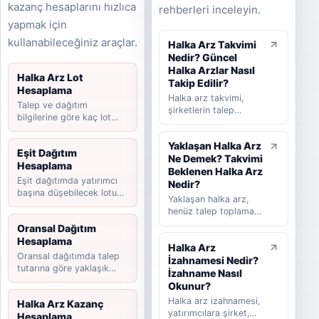
kazanç hesaplarını hızlıca
rehberleri inceleyin.
yapmak için
kullanabileceğiniz araçlar.
Halka Arz Takvimi
Nedir? Güncel
Halka Arzlar Nasıl
Halka Arz Lot
Takip Edilir?
Hesaplama
Halka arz takvimi,
Talep ve dağıtım
şirketlerin talep
bilgilerine göre kaç lot
toplama tarihlerini,
düşebileceğini hesaplayın.
halka arz fiyatını,
Yaklaşan Halka Arz
dağıtım yöntemini,
Eşit Dağıtım
Ne Demek? Takvimi
beklenen ve
Hesaplama
tamamlanan halka arz
Beklenen Halka Arz
Eşit dağıtımda yatırımcı
süreçlerini takip
Nedir?
başına düşebilecek lotu
etmeye yardımcı olan
Yaklaşan halka arz,
tahmin edin.
rehber niteliğinde bir
henüz talep toplama
listedir. Bu yazıda
süreci başlamamış
Oransal Dağıtım
halka arz takvimi
ancak yatırımcılar
Hesaplama
nedir, nasıl okunur,
Halka Arz
tarafından takip
hangi bilgilere dikkat
Oransal dağıtımda talep
İzahnamesi Nedir?
edilen şirketleri ifade
edilmelidir ve
tutarına göre yaklaşık
eder. Takvimi
İzahname Nasıl
yatırımcılar güncel
payınızı hesaplayın.
beklenen halka arz ise
Okunur?
halka arzları takip
başvuru veya hazırlık
Halka arz izahnamesi,
Halka Arz Kazanç
ederken nelere
sürecinde olup talep
yatırımcılara şirket,
Hesaplama
bakmalıdır sade