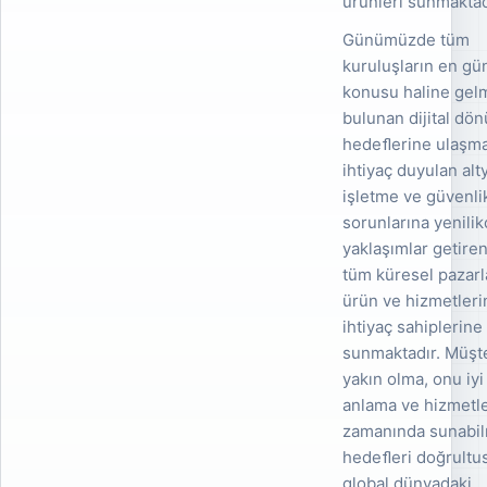
ürünleri sunmaktad
Günümüzde tüm
kuruluşların en gü
konusu haline gel
bulunan dijital dö
hedeﬂerine ulaşma
ihtiyaç duyulan alt
işletme ve güvenli
sorunlarına yenilik
yaklaşımlar getire
tüm küresel pazarl
ürün ve hizmetleri
ihtiyaç sahiplerine
sunmaktadır. Müşt
yakın olma, onu iyi
anlama ve hizmetle
zamanında sunabi
hedeﬂeri doğrultu
global dünyadaki