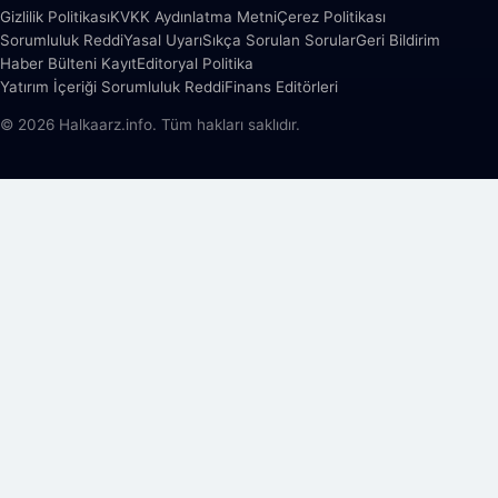
Gizlilik Politikası
KVKK Aydınlatma Metni
Çerez Politikası
Sorumluluk Reddi
Yasal Uyarı
Sıkça Sorulan Sorular
Geri Bildirim
Haber Bülteni Kayıt
Editoryal Politika
Yatırım İçeriği Sorumluluk Reddi
Finans Editörleri
© 2026 Halkaarz.info. Tüm hakları saklıdır.