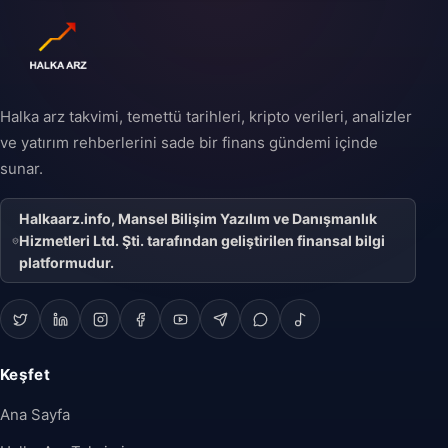
şirketin halka açık bir
şirket statüsüne
geçişini ifade eder ve
şirketin büyüme
stratejisinin önemli bir
parçası olabilir.
Halka arz takvimi, temettü tarihleri, kripto verileri, analizler
ve yatırım rehberlerini sade bir finans gündemi içinde
sunar.
Halkaarz.info, Mansel Bilişim Yazılım ve Danışmanlık
Hizmetleri Ltd. Şti. tarafından geliştirilen finansal bilgi
platformudur.
Keşfet
Ana Sayfa