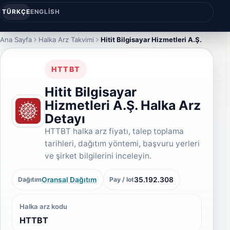
TÜRKÇE
ENGLISH
Ana Sayfa
Halka Arz Takvimi
Hitit Bilgisayar Hizmetleri A.Ş.
HTTBT
Hitit Bilgisayar
Hizmetleri A.Ş. Halka Arz
Detayı
HTTBT halka arz fiyatı, talep toplama
tarihleri, dağıtım yöntemi, başvuru yerleri
ve şirket bilgilerini inceleyin.
Oransal Dağıtım
35.192.308
Dağıtım
Pay / lot
Halka arz kodu
HTTBT