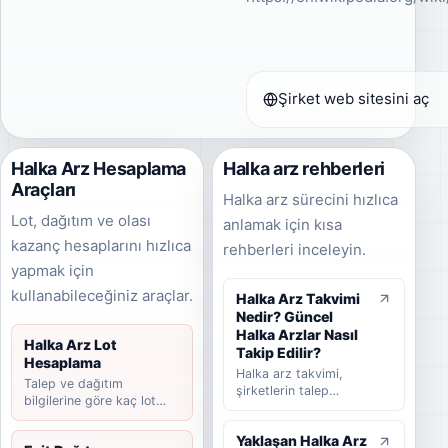
Şirket web sitesini aç
Halka Arz Hesaplama
Halka arz rehberleri
Araçları
Halka arz sürecini hızlıca
Lot, dağıtım ve olası
anlamak için kısa
kazanç hesaplarını hızlıca
rehberleri inceleyin.
yapmak için
kullanabileceğiniz araçlar.
Halka Arz Takvimi
Nedir? Güncel
Halka Arzlar Nasıl
Halka Arz Lot
Takip Edilir?
Hesaplama
Halka arz takvimi,
Talep ve dağıtım
şirketlerin talep
bilgilerine göre kaç lot
toplama tarihlerini,
düşebileceğini hesaplayın.
halka arz fiyatını,
Yaklaşan Halka Arz
dağıtım yöntemini,