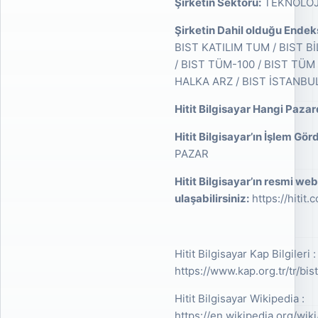
Şirketin Sektörü:
TEKNOLOJİ
Şirketin Dahil olduğu Endek
BIST KATILIM TUM / BIST Bİ
/ BIST TÜM-100 / BIST TÜM /
HALKA ARZ / BIST İSTANBU
Hitit Bilgisayar Hangi Paza
Hitit Bilgisayar’ın İşlem Gör
PAZAR
Hitit Bilgisayar’ın resmi we
ulaşabilirsiniz:
https://hitit.
Hitit Bilgisayar Kap Bilgileri :
https://www.kap.org.tr/tr/bist
Hitit Bilgisayar Wikipedia :
https://en.wikipedia.org/wik