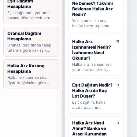
Eşit Dağıtım
Ne Demek? Takvimi
beklenen ve
Hesaplama
tamamlanan halka arz
Beklenen Halka Arz
Eşit dağıtımda yatırımcı
süreçlerini takip
Nedir?
başına düşebilecek lotu
etmeye yardımcı olan
Yaklaşan halka arz,
tahmin edin.
rehber niteliğinde bir
henüz talep toplama
listedir. Bu yazıda
süreci başlamamış
Oransal Dağıtım
halka arz takvimi
ancak yatırımcılar
Hesaplama
nedir, nasıl okunur,
Halka Arz
tarafından takip
hangi bilgilere dikkat
Oransal dağıtımda talep
İzahnamesi Nedir?
edilen şirketleri ifade
edilmelidir ve
tutarına göre yaklaşık
eder. Takvimi
İzahname Nasıl
yatırımcılar güncel
payınızı hesaplayın.
beklenen halka arz ise
Okunur?
halka arzları takip
başvuru veya hazırlık
Halka arz izahnamesi,
Halka Arz Kazanç
ederken nelere
sürecinde olup talep
yatırımcılara şirket,
Hesaplama
bakmalıdır sade
toplama tarihi henüz
halka arz koşulları,
şekilde anlatılır.
Halka arz sonrası olası
kesinleşmemiş
finansal bilgiler,
fiyat değişimine göre
şirketler için kullanılır.
Eşit Dağıtım Nedir?
riskler, fon kullanım
kazanç senaryosunu
Bu rehberde yaklaşan
Halka Arzda Kaç
yeri ve satış süreci
hesaplayın.
halka arz, beklenen
hakkında bilgi veren
Lot Düşer?
halka arz, takvimi
temel kamuyu
Eşit dağıtım, halka
beklenen halka arz ve
aydınlatma belgesidir.
arzda payların
talep toplama
Bu rehberde
katılımcılar arasında
aşaması arasındaki
izahnamenin ne
mümkün olduğunca
farklar sade şekilde
olduğunu, hangi
Halka Arz Nasıl
dengeli şekilde
anlatılır.
bölümlerin dikkatle
Alınır? Banka ve
dağıtılmasını ifade
okunması gerektiğini,
eder. Bu rehberde eşit
Aracı Kurumdan