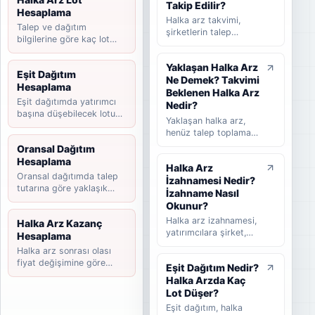
Takip Edilir?
Hesaplama
Halka arz takvimi,
Talep ve dağıtım
şirketlerin talep
bilgilerine göre kaç lot
toplama tarihlerini,
düşebileceğini hesaplayın.
halka arz fiyatını,
Yaklaşan Halka Arz
dağıtım yöntemini,
Eşit Dağıtım
Ne Demek? Takvimi
beklenen ve
Hesaplama
tamamlanan halka arz
Beklenen Halka Arz
Eşit dağıtımda yatırımcı
süreçlerini takip
Nedir?
başına düşebilecek lotu
etmeye yardımcı olan
Yaklaşan halka arz,
tahmin edin.
rehber niteliğinde bir
henüz talep toplama
listedir. Bu yazıda
süreci başlamamış
Oransal Dağıtım
halka arz takvimi
ancak yatırımcılar
Hesaplama
nedir, nasıl okunur,
Halka Arz
tarafından takip
hangi bilgilere dikkat
Oransal dağıtımda talep
İzahnamesi Nedir?
edilen şirketleri ifade
edilmelidir ve
tutarına göre yaklaşık
eder. Takvimi
İzahname Nasıl
yatırımcılar güncel
payınızı hesaplayın.
beklenen halka arz ise
Okunur?
halka arzları takip
başvuru veya hazırlık
Halka arz izahnamesi,
Halka Arz Kazanç
ederken nelere
sürecinde olup talep
yatırımcılara şirket,
Hesaplama
bakmalıdır sade
toplama tarihi henüz
halka arz koşulları,
şekilde anlatılır.
Halka arz sonrası olası
kesinleşmemiş
finansal bilgiler,
fiyat değişimine göre
şirketler için kullanılır.
Eşit Dağıtım Nedir?
riskler, fon kullanım
kazanç senaryosunu
Bu rehberde yaklaşan
Halka Arzda Kaç
yeri ve satış süreci
hesaplayın.
halka arz, beklenen
hakkında bilgi veren
Lot Düşer?
halka arz, takvimi
temel kamuyu
Eşit dağıtım, halka
beklenen halka arz ve