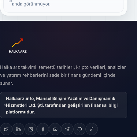
düşebileceğinin nasıl
şirketin belirli bir
anda görünmüyor.
tahmin edilebileceğini
yüzdesini temsil eder
sade örneklerle
ve yatırımcılar bu
bulabilirsiniz.
hisseleri satın alarak
şirkete ortak olurlar.
Halka arz, özel bir
şirketin halka açık bir
şirket statüsüne
geçişini ifade eder ve
şirketin büyüme
stratejisinin önemli bir
parçası olabilir.
Halka arz takvimi, temettü tarihleri, kripto verileri, analizler
ve yatırım rehberlerini sade bir finans gündemi içinde
sunar.
Halkaarz.info, Mansel Bilişim Yazılım ve Danışmanlık
Hizmetleri Ltd. Şti. tarafından geliştirilen finansal bilgi
platformudur.