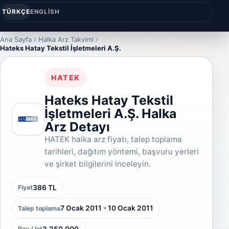
TÜRKÇE
ENGLISH
Ana Sayfa
Halka Arz Takvimi
Hateks Hatay Tekstil İşletmeleri A.Ş.
HATEK
Hateks Hatay Tekstil
İşletmeleri A.Ş. Halka
Arz Detayı
HATEK halka arz fiyatı, talep toplama
tarihleri, dağıtım yöntemi, başvuru yerleri
ve şirket bilgilerini inceleyin.
386 TL
Fiyat
7 Ocak 2011 - 10 Ocak 2011
Talep toplama
3.250.000
Pay / lot