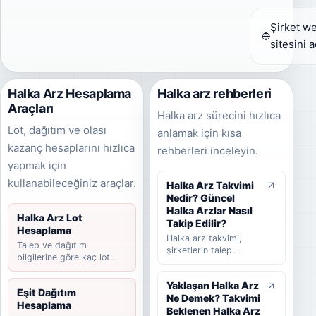
Şirket w
sitesini a
Halka Arz Hesaplama
Halka arz rehberleri
Araçları
Halka arz sürecini hızlıca
Lot, dağıtım ve olası
anlamak için kısa
kazanç hesaplarını hızlıca
rehberleri inceleyin.
yapmak için
kullanabileceğiniz araçlar.
Halka Arz Takvimi
Nedir? Güncel
Halka Arzlar Nasıl
Halka Arz Lot
Takip Edilir?
Hesaplama
Halka arz takvimi,
Talep ve dağıtım
şirketlerin talep
bilgilerine göre kaç lot
toplama tarihlerini,
düşebileceğini hesaplayın.
halka arz fiyatını,
Yaklaşan Halka Arz
dağıtım yöntemini,
Eşit Dağıtım
Ne Demek? Takvimi
beklenen ve
Hesaplama
tamamlanan halka arz
Beklenen Halka Arz