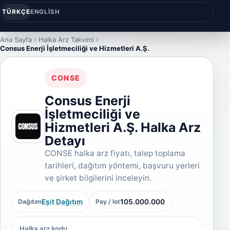
TÜRKÇE
ENGLISH
Ana Sayfa
Halka Arz Takvimi
Consus Enerji İşletmeciliği ve Hizmetleri A.Ş.
CONSE
Consus Enerji
İşletmeciliği ve
Hizmetleri A.Ş. Halka Arz
Detayı
CONSE halka arz fiyatı, talep toplama
tarihleri, dağıtım yöntemi, başvuru yerleri
ve şirket bilgilerini inceleyin.
Eşit Dağıtım
105.000.000
Dağıtım
Pay / lot
Halka arz kodu