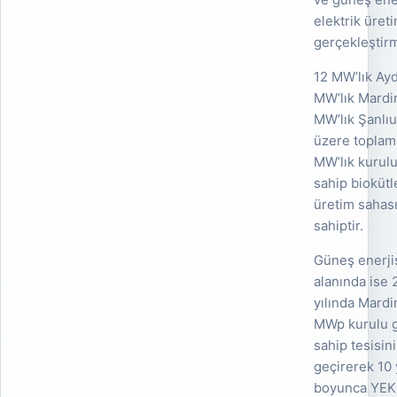
elektrik üreti
gerçekleştirm
12 MW’lık Ayd
MW’lık Mardi
MW’lık Şanlı
üzere toplam
MW’lık kurul
sahip biokütl
üretim sahas
sahiptir.
Güneş enerji
alanında ise 
yılında Mardi
MWp kurulu 
sahip tesisini
geçirerek 10 
boyunca YE