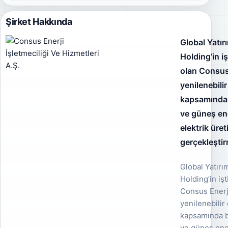
Şirket Hakkında
Global Yatır
Holding’in iş
olan Consus
yenilenebilir
kapsamında 
ve güneş ener
elektrik üret
gerçekleştir
Global Yatırı
Holding’in işt
Consus Enerj
yenilenebilir 
kapsamında b
ve güneş ener