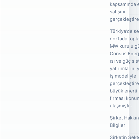
kapsamında e
satışını
gerçekleştire
Türkiye’de sek
noktada topl
MW kurulu g
Consus Enerji
ısı ve güç si
yatırımlarını 
iş modeliyle
gerçekleştir
büyük enerji
firması kon
ulaşmıştır.
Şirket Hakkı
Bilgiler
Şirketin Sekt