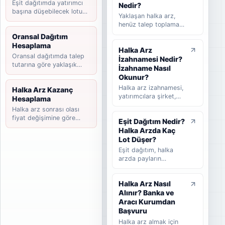
Eşit dağıtımda yatırımcı
süreçlerini takip
Nedir?
başına düşebilecek lotu
etmeye yardımcı olan
Yaklaşan halka arz,
tahmin edin.
rehber niteliğinde bir
henüz talep toplama
listedir. Bu yazıda
süreci başlamamış
Oransal Dağıtım
halka arz takvimi
ancak yatırımcılar
Hesaplama
nedir, nasıl okunur,
Halka Arz
tarafından takip
hangi bilgilere dikkat
Oransal dağıtımda talep
İzahnamesi Nedir?
edilen şirketleri ifade
edilmelidir ve
tutarına göre yaklaşık
eder. Takvimi
İzahname Nasıl
yatırımcılar güncel
payınızı hesaplayın.
beklenen halka arz ise
Okunur?
halka arzları takip
başvuru veya hazırlık
Halka arz izahnamesi,
Halka Arz Kazanç
ederken nelere
sürecinde olup talep
yatırımcılara şirket,
Hesaplama
bakmalıdır sade
toplama tarihi henüz
halka arz koşulları,
şekilde anlatılır.
Halka arz sonrası olası
kesinleşmemiş
finansal bilgiler,
fiyat değişimine göre
şirketler için kullanılır.
Eşit Dağıtım Nedir?
riskler, fon kullanım
kazanç senaryosunu
Bu rehberde yaklaşan
Halka Arzda Kaç
yeri ve satış süreci
hesaplayın.
halka arz, beklenen
hakkında bilgi veren
Lot Düşer?
halka arz, takvimi
temel kamuyu
Eşit dağıtım, halka
beklenen halka arz ve
aydınlatma belgesidir.
arzda payların
talep toplama
Bu rehberde
katılımcılar arasında
aşaması arasındaki
izahnamenin ne
mümkün olduğunca
farklar sade şekilde
olduğunu, hangi
Halka Arz Nasıl
dengeli şekilde
anlatılır.
bölümlerin dikkatle
Alınır? Banka ve
dağıtılmasını ifade
okunması gerektiğini,
eder. Bu rehberde eşit
Aracı Kurumdan
SPK onayının ne
dağıtımın nasıl
Başvuru
anlama geldiğini ve
çalıştığını, oransal
Halka arz almak için
yatırımcıların