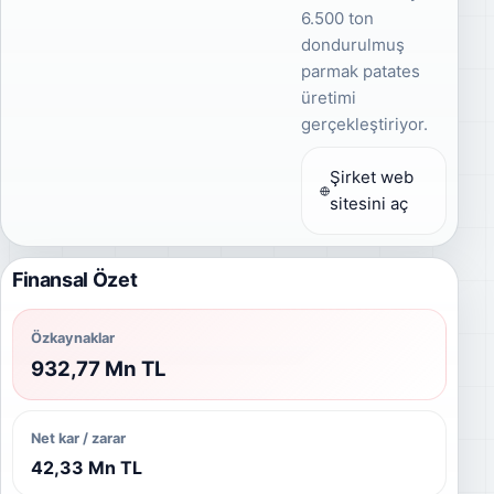
6.500 ton
dondurulmuş
parmak patates
üretimi
gerçekleştiriyor.
Şirket web
sitesini aç
Finansal Özet
Özkaynaklar
932,77 Mn TL
Net kar / zarar
42,33 Mn TL