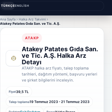
TÜRKÇE
ENGLISH
Ana Sayfa
Halka Arz Takvimi
Atakey Patates Gıda San. ve Tic. A.Ş.
ATAKP
Atakey Patates Gıda San.
ve Tic. A.Ş. Halka Arz
Detayı
ATAKP halka arz fiyatı, talep toplama
tarihleri, dağıtım yöntemi, başvuru yerleri
ve şirket bilgilerini inceleyin.
39,5 TL
Fiyat
19 Temmuz 2023 - 21 Temmuz 2023
Talep toplama
Eşit Dağıtım
Yıldız Pazar
Dağıtım
Pazar