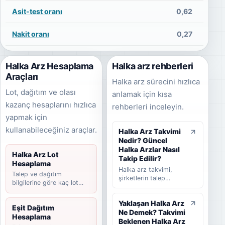
Asit-test oranı
0,62
Nakit oranı
0,27
Halka Arz Hesaplama
Halka arz rehberleri
Araçları
Halka arz sürecini hızlıca
Lot, dağıtım ve olası
anlamak için kısa
kazanç hesaplarını hızlıca
rehberleri inceleyin.
yapmak için
kullanabileceğiniz araçlar.
Halka Arz Takvimi
Nedir? Güncel
Halka Arzlar Nasıl
Halka Arz Lot
Takip Edilir?
Hesaplama
Halka arz takvimi,
Talep ve dağıtım
şirketlerin talep
bilgilerine göre kaç lot
toplama tarihlerini,
düşebileceğini hesaplayın.
halka arz fiyatını,
Yaklaşan Halka Arz
dağıtım yöntemini,
Eşit Dağıtım
Ne Demek? Takvimi
beklenen ve
Hesaplama
tamamlanan halka arz
Beklenen Halka Arz