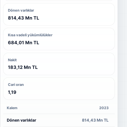
Dönen varlıklar
814,43 Mn TL
Kısa vadeli yükümlülükler
684,01 Mn TL
Nakit
183,12 Mn TL
Cari oran
1,19
Kalem
2023
Dönen varlıklar
814,43 Mn TL
7