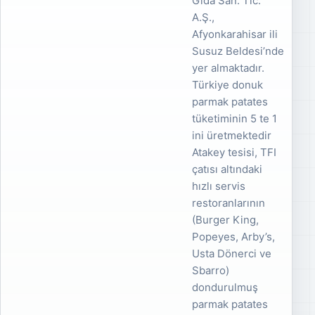
Gıda San. Tic.
A.Ş.,
Afyonkarahisar ili
Susuz Beldesi’nde
yer almaktadır.
Türkiye donuk
parmak patates
tüketiminin 5 te 1
ini üretmektedir
Atakey tesisi, TFI
çatısı altındaki
hızlı servis
restoranlarının
(Burger King,
Popeyes, Arby’s,
Usta Dönerci ve
Sbarro)
dondurulmuş
parmak patates