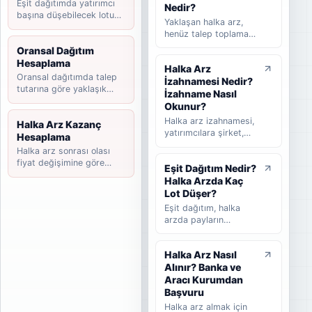
Eşit dağıtımda yatırımcı
süreçlerini takip
Nedir?
başına düşebilecek lotu
etmeye yardımcı olan
Yaklaşan halka arz,
tahmin edin.
rehber niteliğinde bir
henüz talep toplama
listedir. Bu yazıda
süreci başlamamış
Oransal Dağıtım
halka arz takvimi
ancak yatırımcılar
Hesaplama
nedir, nasıl okunur,
Halka Arz
tarafından takip
hangi bilgilere dikkat
Oransal dağıtımda talep
İzahnamesi Nedir?
edilen şirketleri ifade
edilmelidir ve
tutarına göre yaklaşık
eder. Takvimi
İzahname Nasıl
yatırımcılar güncel
payınızı hesaplayın.
beklenen halka arz ise
Okunur?
halka arzları takip
başvuru veya hazırlık
Halka arz izahnamesi,
Halka Arz Kazanç
ederken nelere
sürecinde olup talep
yatırımcılara şirket,
Hesaplama
bakmalıdır sade
toplama tarihi henüz
halka arz koşulları,
şekilde anlatılır.
Halka arz sonrası olası
kesinleşmemiş
finansal bilgiler,
fiyat değişimine göre
şirketler için kullanılır.
Eşit Dağıtım Nedir?
riskler, fon kullanım
kazanç senaryosunu
Bu rehberde yaklaşan
Halka Arzda Kaç
yeri ve satış süreci
hesaplayın.
halka arz, beklenen
hakkında bilgi veren
Lot Düşer?
halka arz, takvimi
temel kamuyu
Eşit dağıtım, halka
beklenen halka arz ve
aydınlatma belgesidir.
arzda payların
talep toplama
Bu rehberde
katılımcılar arasında
aşaması arasındaki
izahnamenin ne
mümkün olduğunca
farklar sade şekilde
olduğunu, hangi
Halka Arz Nasıl
dengeli şekilde
anlatılır.
bölümlerin dikkatle
Alınır? Banka ve
dağıtılmasını ifade
okunması gerektiğini,
eder. Bu rehberde eşit
Aracı Kurumdan
SPK onayının ne
dağıtımın nasıl
Başvuru
anlama geldiğini ve
çalıştığını, oransal
Halka arz almak için
yatırımcıların