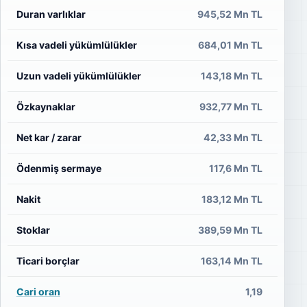
Duran varlıklar
945,52 Mn TL
94
Kısa vadeli yükümlülükler
684,01 Mn TL
6
Uzun vadeli yükümlülükler
143,18 Mn TL
1
Özkaynaklar
932,77 Mn TL
8
Net kar / zarar
42,33 Mn TL
44
Ödenmiş sermaye
117,6 Mn TL
Nakit
183,12 Mn TL
Stoklar
389,59 Mn TL
4
Ticari borçlar
163,14 Mn TL
1
Cari oran
1,19